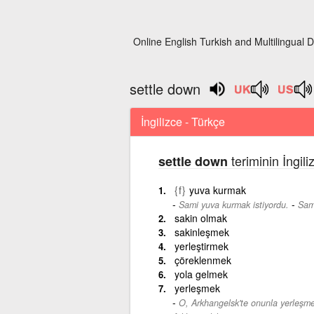
Online English Turkish and Multilingual D
settle down
İngilizce - Türkçe
teriminin İngil
settle down
{f}
yuva kurmak
-
Sami yuva kurmak istiyordu.
Sam
sakin olmak
sakinleşmek
yerleştirmek
çöreklenmek
yola gelmek
yerleşmek
O, Arkhangelsk'te onunla yerleşmek