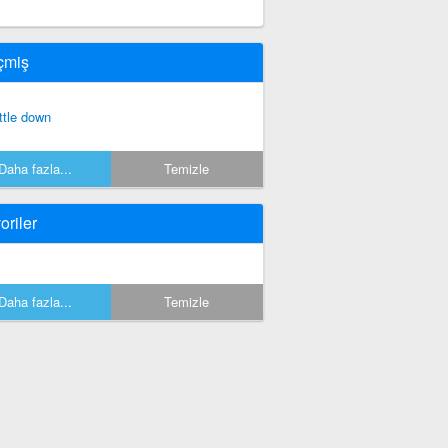
çmiş
ttle down
Daha fazla...
Temizle
oriler
Daha fazla...
Temizle