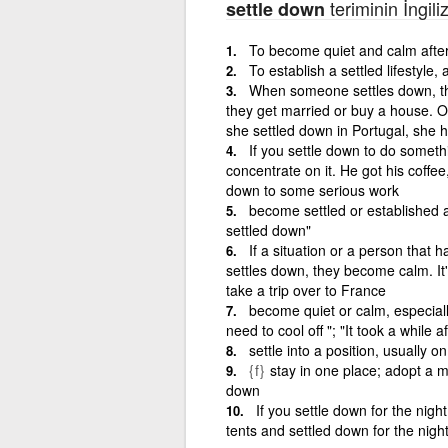
teriminin İngili
settle down
To become quiet and calm after
To establish a settled lifestyle,
When someone settles down, they
they get married or buy a house. On
she settled down in Portugal, she
If you settle down to do someth
concentrate on it. He got his coffe
down to some serious work
become settled or established an
settled down"
If a situation or a person that
settles down, they become calm. It'd
take a trip over to France
become quiet or calm, especially
need to cool off "; "It took a while 
settle into a position, usually o
{f}
stay in one place; adopt a m
down
If you settle down for the nigh
tents and settled down for the nigh