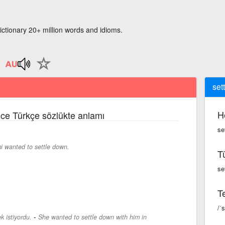
ictionary 20+ million words and idioms.
set
H
izce Türkçe sözlükte anlamı
se
i wanted to settle down.
T
se
Te
/ˈ
-
 istiyordu.
She wanted to settle down with him in