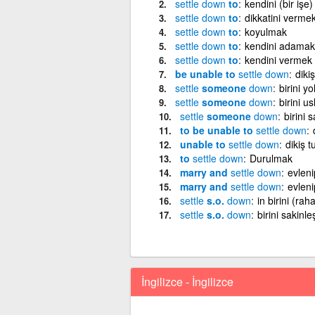
settle
down
to
kendini (bir işe
settle
down
to
dikkatini verme
settle
down
to
koyulmak
settle
down
to
kendini adamak
settle
down
to
kendini vermek
be unable to
settle
down
diki
settle
someone
down
birini y
settle
someone
down
birini u
settle
someone
down
birini 
to be unable to
settle
down
unable to
settle
down
dikiş 
to
settle
down
Durulmak
marry and
settle
down
evlen
marry and
settle
down
evlen
settle
s.o.
down
in birini (rah
settle
s.o.
down
birini sakinl
İngilizce - İngilizce