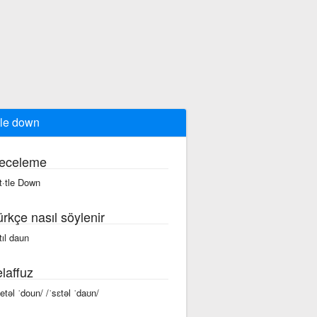
tle down
eceleme
t·tle Down
ürkçe nasıl söylenir
tıl daun
laffuz
setəl ˈdoun/ /ˈsɛtəl ˈdaʊn/