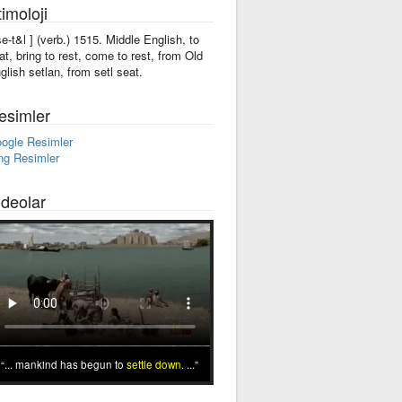
imoloji
'se-t&l ] (verb.) 1515. Middle English, to
at, bring to rest, come to rest, from Old
glish setlan, from setl seat.
esimler
ogle Resimler
ng Resimler
ideolar
... mankind has begun to
settle down
. ...