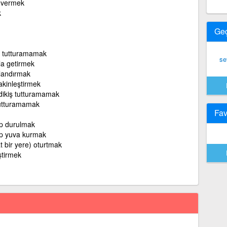
) vermek
k
Ge
ş tutturamamak
se
ola getirmek
slandırmak
sakinleştirmek
dikiş tutturamamak
tutturamamak
Fav
ip durulmak
ip yuva kurmak
at bir yere) oturtmak
eştirmek