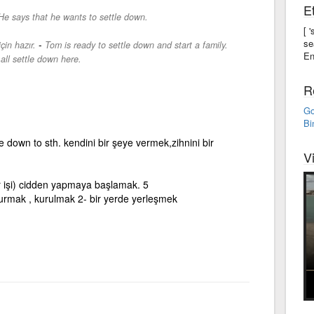
Et
He says that he wants to settle down.
[ 
se
-
çin hazır.
Tom is ready to settle down and start a family.
En
 all settle down here.
R
Go
Bi
 down to sth. kendini bir şeye vermek,zihnini bir
V
bir işi) cidden yapmaya başlamak. 5
turmak , kurulmak 2- bir yerde yerleşmek