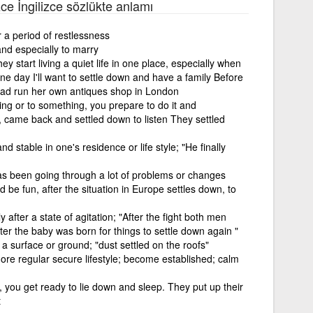
zce İngilizce sözlükte anlamı
 a period of restlessness
 and especially to marry
 start living a quiet life in one place, especially when
e day I'll want to settle down and have a family Before
 had run her own antiques shop in London
ing or to something, you prepare to do it and
e, came back and settled down to listen They settled
d stable in one's residence or life style; "He finally
 has been going through a lot of problems or changes
 be fun, after the situation in Europe settles down, to
 after a state of agitation; "After the fight both men
after the baby was born for things to settle down again "
n a surface or ground; "dust settled on the roofs"
ore regular secure lifestyle; become established; calm
t, you get ready to lie down and sleep. They put up their
t