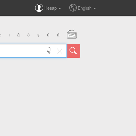
Hesap
English
ç
ı
ğ
ö
ş
ü
â