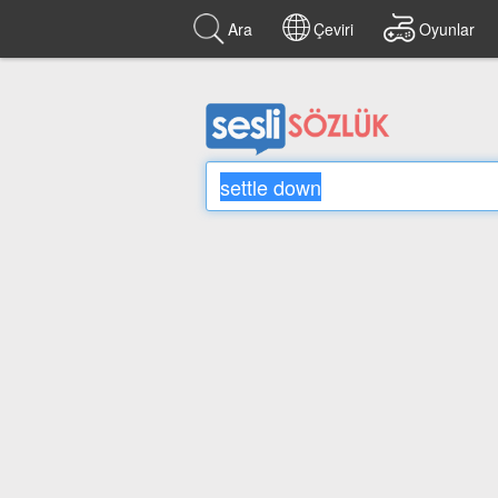
Ara
Çeviri
Oyunlar