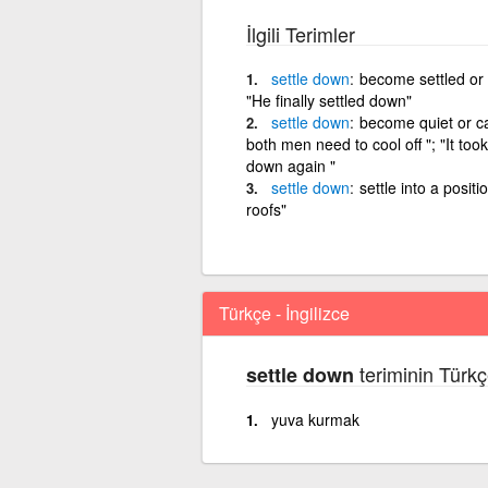
İlgili Terimler
settle
down
become settled or e
"He finally settled down"
settle
down
become quiet or cal
both men need to cool off "; "It took
down again "
settle
down
settle into a posit
roofs"
Türkçe - İngilizce
teriminin Türkç
settle down
yuva kurmak