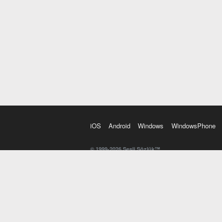
iOS
Android
Windows
WindowsPhone
© 1999-2026 Sesli Sözlük™
20 dilde online sözlük. 20 milyondan fazla sözcük ve anl
kelimesi. Yazım Türkçeleştirici ile hatalı Türkçe metinl
İngilizce kelime haznenizi arttıracak kelime oyunları. 
seslendirilişini otomatik dinlemek için ayarlardan isteğin