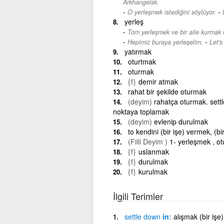
Arkhangelsk.
-
O yerleşmek istediğini söylüyor.
yerleş
Tom yerleşmek ve bir aile kurmak i
-
Hepimiz buraya yerleşelim.
Let's
yatırmak
oturtmak
oturmak
{f}
demir atmak
rahat bir şekilde oturmak
(deyim)
rahatça oturmak. settle
noktaya toplamak
(deyim)
evlenip durulmak
to kendini (bir işe) vermek, (
(Fiili Deyim )
1- yerleşmek , o
{f}
uslanmak
{f}
durulmak
{f}
kurulmak
İlgili Terimler
settle
down
in
alışmak (bir işe)