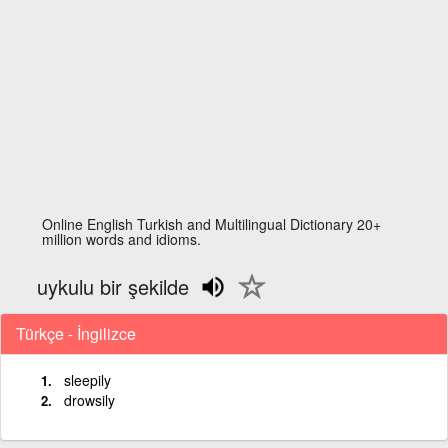
Online English Turkish and Multilingual Dictionary 20+
million words and idioms.
uykulu bir şekilde
Türkçe - İngilizce
sleepily
drowsily