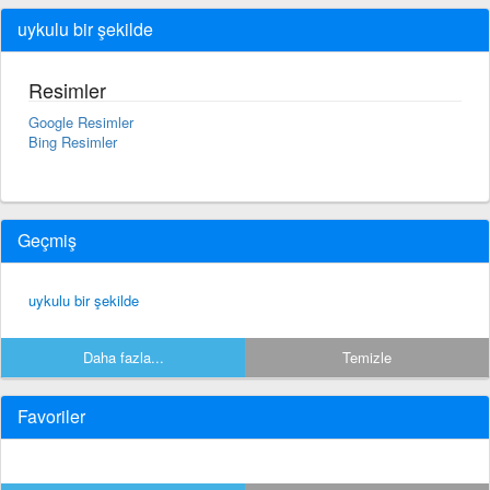
uykulu bir şekilde
Resimler
Google Resimler
Bing Resimler
Geçmiş
uykulu bir şekilde
Daha fazla...
Temizle
Favoriler