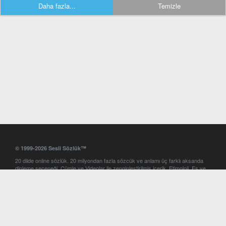
Daha fazla...
Temizle
© 1999-2026 Sesli Sözlük™
20 dilde online sözlük. 20 milyondan fazla sözcük ve anlamı üç farklı aksanda
dinleme seçeneği. Cümle ve Videolar ile zenginleştirilmiş içerik. Etimoloji, Eş ve
Zıt anlamlar, kelime okunuşları ve günün kelimesi. Yazım Türkçeleştirici ile hatalı
Türkçe metinleri düzeltme. iOS, Android ve Windows mobil platformlarda online
ve offline sözlük programları. Sesli Sözlük garantisinde Profesyonel çeviri
hizmetleri. İngilizce kelime haznenizi arttıracak kelime oyunları. Ayarlar
bölümünü kullarak çevirisini görmek istediğiniz sözlükleri seçme ve aynı
zamanda sözlüklerin gösterim sırasını ayarlama imkanı. Kelimelerin
seslendirilişini otomatik dinlemek için ayarlardan isteğiniz aksanı seçebilirsiniz.