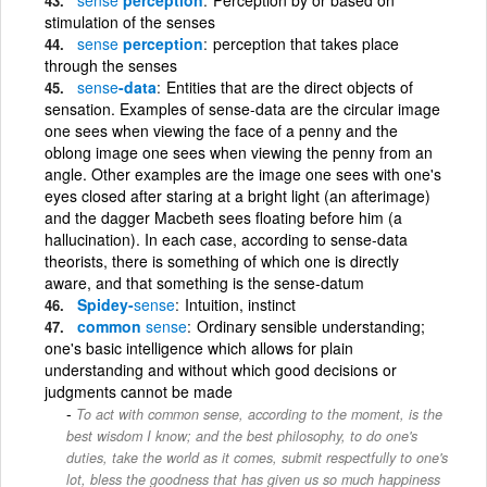
stimulation of the senses
sense
perception
perception that takes place
through the senses
sense
-data
Entities that are the direct objects of
sensation. Examples of sense-data are the circular image
one sees when viewing the face of a penny and the
oblong image one sees when viewing the penny from an
angle. Other examples are the image one sees with one's
eyes closed after staring at a bright light (an afterimage)
and the dagger Macbeth sees floating before him (a
hallucination). In each case, according to sense-data
theorists, there is something of which one is directly
aware, and that something is the sense-datum
Spidey-
sense
Intuition, instinct
common
sense
Ordinary sensible understanding;
one's basic intelligence which allows for plain
understanding and without which good decisions or
judgments cannot be made
To act with common sense, according to the moment, is the
best wisdom I know; and the best philosophy, to do one's
duties, take the world as it comes, submit respectfully to one's
lot, bless the goodness that has given us so much happiness