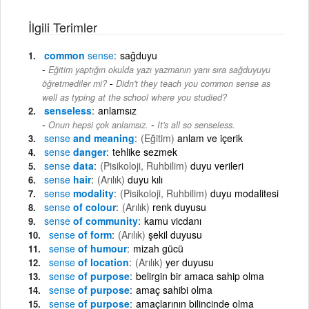
İlgili Terimler
common
sense
sağduyu
Eğitim yaptığın okulda yazı yazmanın yanı sıra sağduyuyu
-
öğretmediler mi?
Didn't they teach you common sense as
well as typing at the school where you studied?
senseless
anlamsız
-
Onun hepsi çok anlamsız.
It's all so senseless.
sense
and meaning
(Eğitim)
anlam ve içerik
sense
danger
tehlike sezmek
sense
data
(Pisikoloji, Ruhbilim)
duyu verileri
sense
hair
(Arılık)
duyu kılı
sense
modality
(Pisikoloji, Ruhbilim)
duyu modalitesi
sense
of colour
(Arılık)
renk duyusu
sense
of community
kamu vicdanı
sense
of form
(Arılık)
şekil duyusu
sense
of humour
mizah gücü
sense
of location
(Arılık)
yer duyusu
sense
of purpose
belirgin bir amaca sahip olma
sense
of purpose
amaç sahibi olma
sense
of purpose
amaçlarının bilincinde olma