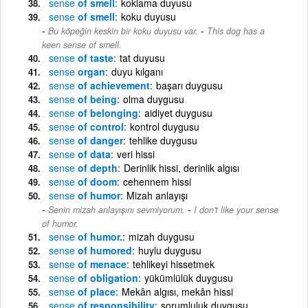
sense
of smell
koklama duyusu
sense
of smell
koku duyusu
-
Bu köpeğin keskin bir koku duyusu var.
This dog has a
keen sense of smell.
sense
of taste
tat duyusu
sense
organ
duyu kılganı
sense
of achievement
başarı duygusu
sense
of being
olma duygusu
sense
of belonging
aidiyet duygusu
sense
of control
kontrol duygusu
sense
of danger
tehlike duygusu
sense
of data
veri hissi
sense
of depth
Derinlik hissi, derinlik algısı
sense
of doom
cehennem hissi
sense
of humor
Mizah anlayışı
-
Senin mizah anlayışını sevmiyorum.
I don't like your sense
of humor.
sense
of humor.
mizah duygusu
sense
of humored
huylu duygusu
sense
of menace
tehlikeyi hissetmek
sense
of obligation
yükümlülük duygusu
sense
of place
Mekân algısı, mekân hissi
sense
of responsibility
sorumluluk duygusu