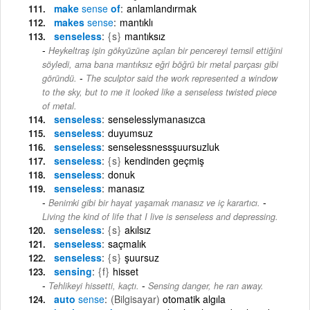
make
sense
of
anlamlandırmak
makes
sense
mantıklı
senseless
{s}
mantıksız
Heykeltraş işin gökyüzüne açılan bir pencereyi temsil ettiğini
söyledi, ama bana mantıksız eğri böğrü bir metal parçası gibi
-
göründü.
The sculptor said the work represented a window
to the sky, but to me it looked like a senseless twisted piece
of metal.
senseless
senselesslymanasızca
senseless
duyumsuz
senseless
senselessnessşuursuzluk
senseless
{s}
kendinden geçmiş
senseless
donuk
senseless
manasız
-
Benimki gibi bir hayat yaşamak manasız ve iç karartıcı.
Living the kind of life that I live is senseless and depressing.
senseless
{s}
akılsız
senseless
saçmalık
senseless
{s}
şuursuz
sensing
{f}
hisset
-
Tehlikeyi hissetti, kaçtı.
Sensing danger, he ran away.
auto
sense
(Bilgisayar)
otomatik algıla