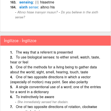
sensing
{i}
hissetme
sixth
sense
altıncı his
-
Altıncı hisse inanıyor musun?
Do you believe in the sixth
sense?
İngilizce - İngilizce
The way that a referent is presented
To use biological senses: to either smell, watch, taste,
hear or feel
One of the methods for a living being to gather data
about the world; sight, smell, hearing, touch, taste
One of two opposite directions in which a vector
(especially of motion) may point. See also polarity
A single conventional use of a word; one of the entries
for a word in a dictionary
To instinctively be aware
She immediately sensed her disdain.
One of two opposite directions of rotation, clockwise