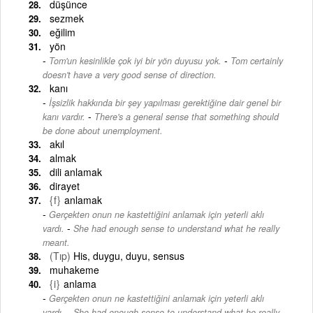
düşünce
sezmek
eğilim
yön
-
Tom'un kesinlikle çok iyi bir yön duyusu yok.
Tom certainly
doesn't have a very good sense of direction.
kanı
İşsizlik hakkında bir şey yapılması gerektiğine dair genel bir
-
kanı vardır.
There's a general sense that something should
be done about unemployment.
akıl
almak
dili anlamak
dirayet
{f}
anlamak
Gerçekten onun ne kastettiğini anlamak için yeterli aklı
-
vardı.
She had enough sense to understand what he really
meant.
(Tıp)
His, duygu, duyu, sensus
muhakeme
{i}
anlama
Gerçekten onun ne kastettiğini anlamak için yeterli aklı
-
vardı.
She had enough sense to understand what he really