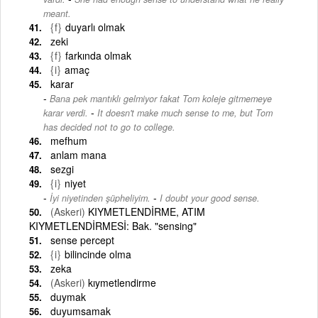
meant.
{f}
duyarlı olmak
zeki
{f}
farkında olmak
{i}
amaç
karar
Bana pek mantıklı gelmiyor fakat Tom koleje gitmemeye
-
karar verdi.
It doesn't make much sense to me, but Tom
has decided not to go to college.
mefhum
anlam mana
sezgi
{i}
niyet
-
İyi niyetinden şüpheliyim.
I doubt your good sense.
(Askeri)
KIYMETLENDİRME, ATIM
KIYMETLENDİRMESİ: Bak. "sensing"
sense percept
{i}
bilincinde olma
zeka
(Askeri)
kıymetlendirme
duymak
duyumsamak