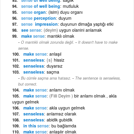
sense
of well being
mutluluk
sense
organ
(isim) duyu organı
sense
perception
duyum
sense
impression
duyunun dimağa yaptığı etki
see
sense
(deyim)
uygun olanini anlamak
make
sense
mantıklı olmak
-
O mantıklı olmak zorunda değil.
It doesn't have to make
sense.
make
sense
anlaşıl
senseless
{s}
hissiz
senseless
duyarsız
senseless
saçma
-
Bu cümle saçma ama hatasız.
The sentence is senseless,
but correct.
make
sense
anlamı olmak
make
sense
(Fiili Deyim )
bir anlamı olmak , akla
uygun gelmek
make
sense
akla uygun gelmek
senseless
anlamsız olarak
senseless
abidik gubidik
in this
sense
bu bağlamda
make
sense
anlaşılır olmak