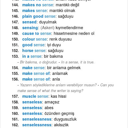
makes no
sense
mantıklı değil
makes
sense
mantıklı olmak
plain good
sense
sağduyu
sensed
duyulmak
sensing
(Askeri)
kıymetlendirme
cause to
sense
hissetmesine neden ol
colour
sense
renk duyusu
good
sense
iyi duyu
horse
sense
sağduyu
in a
sense
bir bakıma
-
Bir bakıma, o doğrudur.
In a sense, it is true.
make
sense
bir anlama gelmek
make
sense
of
anlamak
make
sense
of
anla
-
Yazarın söylediklerine anlam verebiliyor musun?
Can you
make sense of what the writer is saying?
muscle
sense
kas hissi
senseless
amaçsız
senseless
abes
senseless
özünden geçmiş
senselessness
duygusuzluk
senselessness
akılsızlık