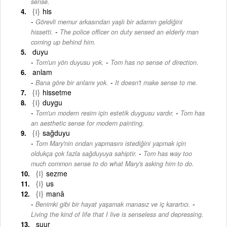
sense.
{i}
his
Görevli memur arkasından yaşlı bir adamın geldiğini
-
hissetti.
The police officer on duty sensed an elderly man
coming up behind him.
duyu
-
Tom'un yön duyusu yok.
Tom has no sense of direction.
anlam
-
Bana göre bir anlamı yok.
It doesn't make sense to me.
{i}
hissetme
{i}
duygu
-
Tom'un modern resim için estetik duygusu vardır.
Tom has
an aesthetic sense for modern painting.
{i}
sağduyu
Tom Mary'nin ondan yapmasını istediğini yapmak için
-
oldukça çok fazla sağduyuya sahiptir.
Tom has way too
much common sense to do what Mary's asking him to do.
{i}
sezme
{i}
us
{i}
manâ
-
Benimki gibi bir hayat yaşamak manasız ve iç karartıcı.
Living the kind of life that I live is senseless and depressing.
şuur