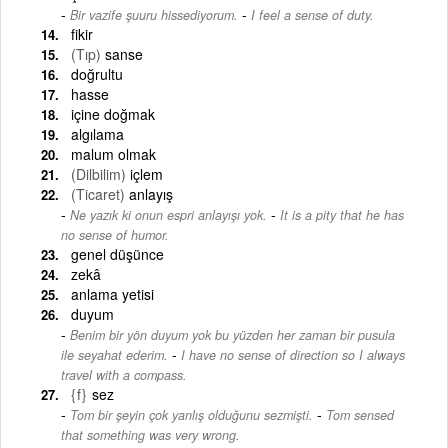
-
Bir vazife şuuru hissediyorum.
I feel a sense of duty.
fikir
(Tıp)
sanse
doğrultu
hasse
içine doğmak
algılama
malum olmak
(Dilbilim)
içlem
(Ticaret)
anlayış
-
Ne yazık ki onun espri anlayışı yok.
It is a pity that he has
no sense of humor.
genel düşünce
zekâ
anlama yetisi
duyum
Benim bir yön duyum yok bu yüzden her zaman bir pusula
-
ile seyahat ederim.
I have no sense of direction so I always
travel with a compass.
{f}
sez
-
Tom bir şeyin çok yanlış olduğunu sezmişti.
Tom sensed
that something was very wrong.