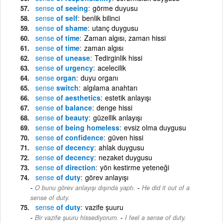
sense
of seeing
görme duyusu
sense
of self
benlik bilinci
sense
of shame
utanç duygusu
sense
of time
Zaman algısı, zaman hissi
sense
of time
zaman algısı
sense
of unease
Tedirginlik hissi
sense
of urgency
acelecilik
sense
organ
duyu organı
sense
switch
algılama anahtarı
sense
of aesthetics
estetik anlayışı
sense
of balance
denge hissi
sense
of beauty
güzellik anlayışı
sense
of being homeless
evsiz olma duygusu
sense
of confidence
güven hissi
sense
of decency
ahlak duygusu
sense
of decency
nezaket duygusu
sense
of direction
yön kestirme yeteneği
sense
of duty
görev anlayışı
-
O bunu görev anlayışı dışında yaptı.
He did it out of a
sense of duty.
sense
of duty
vazife şuuru
-
Bir vazife şuuru hissediyorum.
I feel a sense of duty.