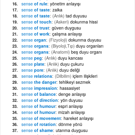
sense
of rule
yönetim anlayışı
sense
of taste
zaika
sense
of taste
(Arılık)
tad duyusu
sense
of touch
(Askeri)
dokunma hissi
sense
of trust
güven duygusu
sense
of work
çalışma anlayışı
sense
organ
(Fizyoloji)
dokunma duyusu
sense
organs
(Biyoloji,Tıp)
duyu organları
sense
organs
(Anatomi)
beş duyu organı
sense
peg
(Arılık)
duyu kancası
sense
plate
(Arılık)
duyu çukuru
sense
pore
(Arılık)
duyu deliği
sense
relations
(Dilbilim)
içlem ilişkileri
sense
the danger
tehlikeyi sezmek
sense
impression
hassasiyet
sense
of balance
denge anlayışı
sense
of direction
yön duyusu
sense
of humour
espri anlayışı
sense
of humour
mizah anlayışı
sense
of movement
hareket anlayışı
sense
of rotation
dönme yönü
sense
of shame
utanma duygusu