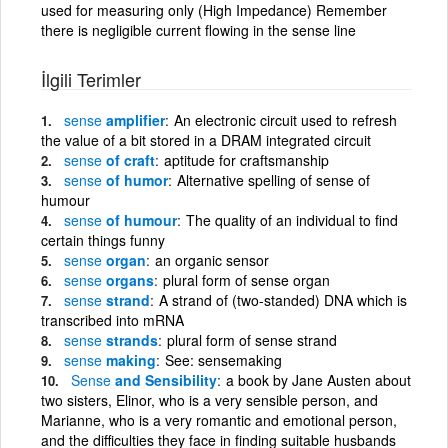
used for measuring only (High Impedance) Remember
there is negligible current flowing in the sense line
İlgili Terimler
sense
amplifier
An electronic circuit used to refresh
the value of a bit stored in a DRAM integrated circuit
sense
of craft
aptitude for craftsmanship
sense
of humor
Alternative spelling of sense of
humour
sense
of humour
The quality of an individual to find
certain things funny
sense
organ
an organic sensor
sense
organs
plural form of sense organ
sense
strand
A strand of (two-standed) DNA which is
transcribed into mRNA
sense
strands
plural form of sense strand
sense
making
See: sensemaking
Sense
and Sensibility
a book by Jane Austen about
two sisters, Elinor, who is a very sensible person, and
Marianne, who is a very romantic and emotional person,
and the difficulties they face in finding suitable husbands