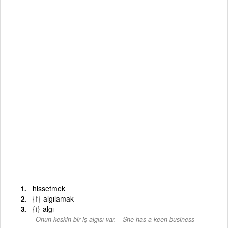
hissetmek
{f}
algılamak
{i}
algı
-
Onun keskin bir iş algısı var.
She has a keen business