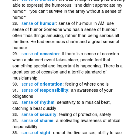
able to express) the humorous; "she didn't appreciate my
humor"; "you can't survive in the army without a sense of
humor"
sense
of humour
sense of hu·mour in AM, use
sense of humor Someone who has a sense of humour
often finds things amusing, rather than being serious all
the time. He had enormous charm and a great sense of
humour
sense
of occasion
If there is a sense of occasion
when a planned event takes place, people feel that
something special and important is happening. There is a
great sense of occasion and a terrific standard of
musicianship
sense
of orientation
feeling of where one is
sense
of responsibility
an awareness of your
obligations
sense
of rhythm
sensitivity to a musical beat,
catching a beat quickly
sense
of security
feeling of protection, safety
sense
of shame
a motivating awareness of ethical
responsibility
sense
of sight
one of the five senses, ability to see