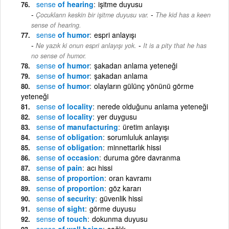
sense
of hearing
işitme duyusu
-
Çocukların keskin bir işitme duyusu var.
The kid has a keen
sense of hearing.
sense
of humor
espri anlayışı
-
Ne yazık ki onun espri anlayışı yok.
It is a pity that he has
no sense of humor.
sense
of humor
şakadan anlama yeteneği
sense
of humor
şakadan anlama
sense
of humor
olayların gülünç yönünü görme
yeteneği
sense
of locality
nerede olduğunu anlama yeteneği
sense
of locality
yer duygusu
sense
of manufacturing
üretim anlayışı
sense
of obligation
sorumluluk anlayışı
sense
of obligation
minnettarlık hissi
sense
of occasion
duruma göre davranma
sense
of pain
acı hissi
sense
of proportion
oran kavramı
sense
of proportion
göz kararı
sense
of security
güvenlik hissi
sense
of sight
görme duyusu
sense
of touch
dokunma duyusu
sense
of well being
sağlık