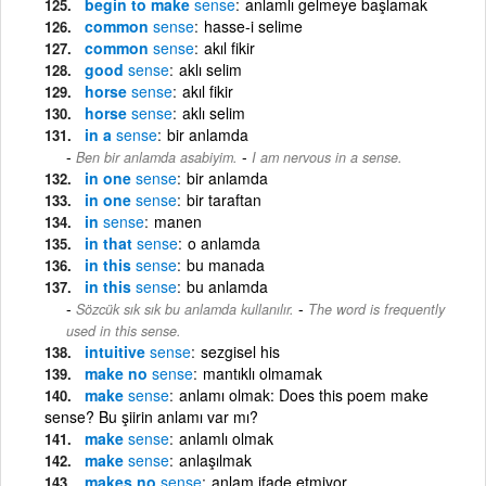
begin to make
sense
anlamlı gelmeye başlamak
common
sense
hasse-i selime
common
sense
akıl fikir
good
sense
aklı selim
horse
sense
akıl fikir
horse
sense
aklı selim
in a
sense
bir anlamda
-
Ben bir anlamda asabiyim.
I am nervous in a sense.
in one
sense
bir anlamda
in one
sense
bir taraftan
in
sense
manen
in that
sense
o anlamda
in this
sense
bu manada
in this
sense
bu anlamda
-
Sözcük sık sık bu anlamda kullanılır.
The word is frequently
used in this sense.
intuitive
sense
sezgisel his
make no
sense
mantıklı olmamak
make
sense
anlamı olmak: Does this poem make
sense? Bu şiirin anlamı var mı?
make
sense
anlamlı olmak
make
sense
anlaşılmak
makes no
sense
anlam ifade etmiyor