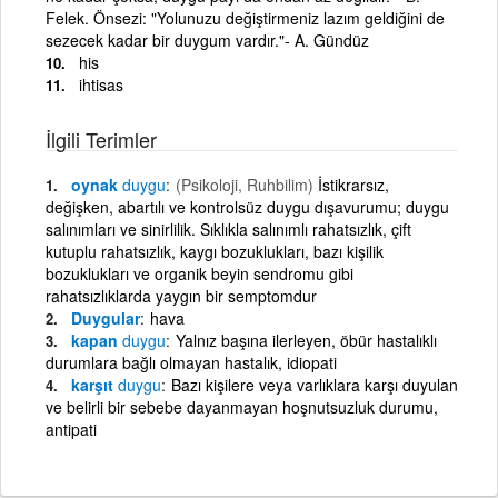
Felek. Önsezi: "Yolunuzu değiştirmeniz lazım geldiğini de
sezecek kadar bir duygum vardır."- A. Gündüz
his
ihtisas
İlgili Terimler
oynak
duygu
(Psikoloji, Ruhbilim)
İstikrarsız,
değişken, abartılı ve kontrolsüz duygu dışavurumu; duygu
salınımları ve sinirlilik. Sıklıkla salınımlı rahatsızlık, çift
kutuplu rahatsızlık, kaygı bozuklukları, bazı kişilik
bozuklukları ve organik beyin sendromu gibi
rahatsızlıklarda yaygın bir semptomdur
Duygular
hava
kapan
duygu
Yalnız başına ilerleyen, öbür hastalıklı
durumlara bağlı olmayan hastalık, idiopati
karşıt
duygu
Bazı kişilere veya varlıklara karşı duyulan
ve belirli bir sebebe dayanmayan hoşnutsuzluk durumu,
antipati