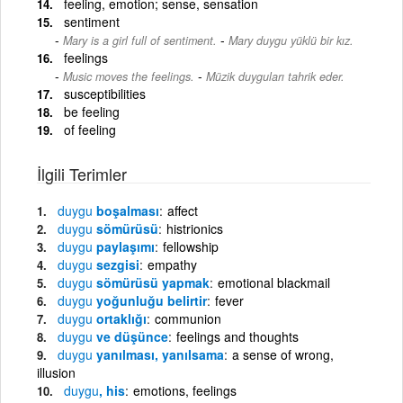
feeling, emotion; sense, sensation
sentiment
-
Mary is a girl full of sentiment.
Mary duygu yüklü bir kız.
feelings
-
Music moves the feelings.
Müzik duyguları tahrik eder.
susceptibilities
be feeling
of feeling
İlgili Terimler
duygu
boşalması
affect
duygu
sömürüsü
histrionics
duygu
paylaşımı
fellowship
duygu
sezgisi
empathy
duygu
sömürüsü yapmak
emotional blackmail
duygu
yoğunluğu belirtir
fever
duygu
ortaklığı
communion
duygu
ve düşünce
feelings and thoughts
duygu
yanılması, yanılsama
a sense of wrong,
illusion
duygu
, his
emotions, feelings