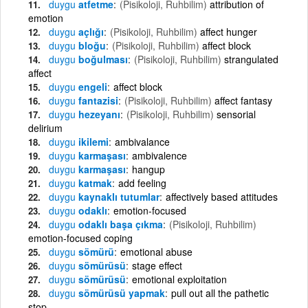
duygu
atfetme
(Pisikoloji, Ruhbilim)
attribution of
emotion
duygu
açlığı
(Pisikoloji, Ruhbilim)
affect hunger
duygu
bloğu
(Pisikoloji, Ruhbilim)
affect block
duygu
boğulması
(Pisikoloji, Ruhbilim)
strangulated
affect
duygu
engeli
affect block
duygu
fantazisi
(Pisikoloji, Ruhbilim)
affect fantasy
duygu
hezeyanı
(Pisikoloji, Ruhbilim)
sensorial
delirium
duygu
ikilemi
ambivalance
duygu
karmaşası
ambivalence
duygu
karmaşası
hangup
duygu
katmak
add feeling
duygu
kaynaklı tutumlar
affectively based attitudes
duygu
odaklı
emotion-focused
duygu
odaklı başa çıkma
(Pisikoloji, Ruhbilim)
emotion-focused coping
duygu
sömürü
emotional abuse
duygu
sömürüsü
stage effect
duygu
sömürüsü
emotional exploitation
duygu
sömürüsü yapmak
pull out all the pathetic
stop