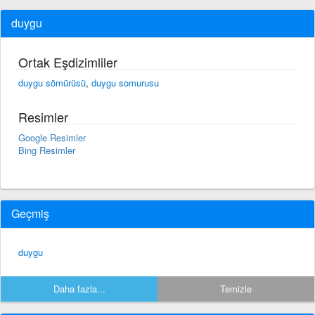
duygu
Ortak Eşdizimliler
duygu sömürüsü
,
duygu somurusu
Resimler
Google Resimler
Bing Resimler
Geçmiş
duygu
Daha fazla...
Temizle