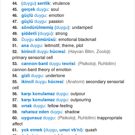
(
duygu
) sertlik
virulence
gerçek
duygu
soul
güçlü
duygu
emotion
güçlü
duygu
passion
söndürülmemiş (
duygu
)
undamped
şiddetli (
duygu
)
strong
Duygu
sömürüsü
emotional blackmail
ana
duygu
leitmotif, theme, plot
birincil
duygu
hücresi
(Hayvan Bilim, Zooloji)
primary sensorial cell
cannon-bard
duygu
teorisi
(Pisikoloji, Ruhbilim)
cannon-bard theory of emotion
gizli
duygu
undertone
ikincil
duygu
hücresi
(Anatomi)
secondary sensorial
cell
karşı konulamaz
duygu
outpour
karşı konulamaz
duygu
outpouring
ortak
duygu
fellow-feeling
rahatsız eden
duygu
shadow
uygunsuz
duygu
(Pisikoloji, Ruhbilim)
inappropriate
affect
yok etmek (
duygu
, umut vb'ni)
quash