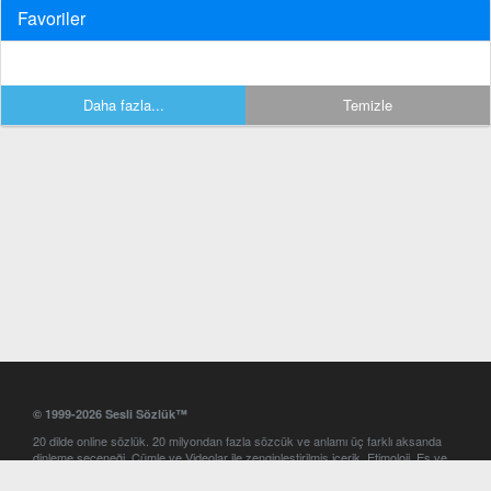
Favoriler
Daha fazla...
Temizle
© 1999-2026 Sesli Sözlük™
20 dilde online sözlük. 20 milyondan fazla sözcük ve anlamı üç farklı aksanda
dinleme seçeneği. Cümle ve Videolar ile zenginleştirilmiş içerik. Etimoloji, Eş ve
Zıt anlamlar, kelime okunuşları ve günün kelimesi. Yazım Türkçeleştirici ile hatalı
Türkçe metinleri düzeltme. iOS, Android ve Windows mobil platformlarda online