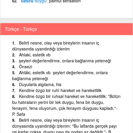
üzücü
duygu
painful sensation
Türkçe - Türkçe
Belirli nesne, olay veya bireylerin insanın iç
dünyasında uyandırdığı izlenim
Ahlaki, estetik vb
şeyleri değerlendirme, onlara bağlanma yeteneği
Önsezi
Ahlâki, estetik vb. şeyleri değerlendirme, onlara
bağlanma yeteneği
Duyularla algılama, his
Kendine özgü bir ruhî hareket ve hareketlilik
Kendine özgü bir ruhsal hareket ve hareketlilik: "Bütün
bu hatıraların yerini bir tek duygu, fena bir duygu,
fenayım, fena oluyorum, çok fenayım duygusu kapladı."-
P. Safa
Belirli nesne, olay veya bireylerin insanın iç
dünyasında uyandırdığı izlenim: "Bu laflarda gerçek payı
ne kadar çoksa, duygu payı da ondan az değildir."- B.