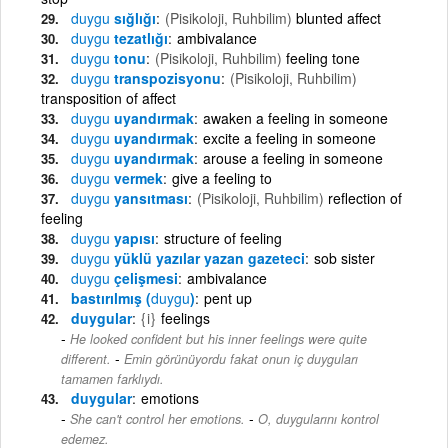
duygu
sığlığı
(Pisikoloji, Ruhbilim)
blunted affect
duygu
tezatlığı
ambivalance
duygu
tonu
(Pisikoloji, Ruhbilim)
feeling tone
duygu
transpozisyonu
(Pisikoloji, Ruhbilim)
transposition of affect
duygu
uyandırmak
awaken a feeling in someone
duygu
uyandırmak
excite a feeling in someone
duygu
uyandırmak
arouse a feeling in someone
duygu
vermek
give a feeling to
duygu
yansıtması
(Pisikoloji, Ruhbilim)
reflection of
feeling
duygu
yapısı
structure of feeling
duygu
yüklü yazılar yazan gazeteci
sob sister
duygu
çelişmesi
ambivalance
bastırılmış (
duygu
)
pent up
duygular
{i}
feelings
He looked confident but his inner feelings were quite
-
different.
Emin görünüyordu fakat onun iç duyguları
tamamen farklıydı.
duygular
emotions
-
She can't control her emotions.
O, duygularını kontrol
edemez.