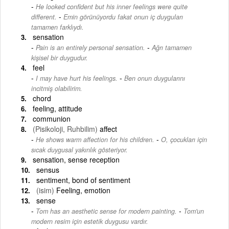
He looked confident but his inner feelings were quite
-
different.
Emin görünüyordu fakat onun iç duyguları
tamamen farklıydı.
sensation
-
Pain is an entirely personal sensation.
Ağrı tamamen
kişisel bir duygudur.
feel
-
I may have hurt his feelings.
Ben onun duygularını
incitmiş olabilirim.
chord
feeling, attitude
communion
(Pisikoloji, Ruhbilim)
affect
-
He shows warm affection for his children.
O, çocukları için
sıcak duygusal yakınlık gösteriyor.
sensation, sense reception
sensus
sentiment, bond of sentiment
(isim)
Feeling, emotion
sense
-
Tom has an aesthetic sense for modern painting.
Tom'un
modern resim için estetik duygusu vardır.