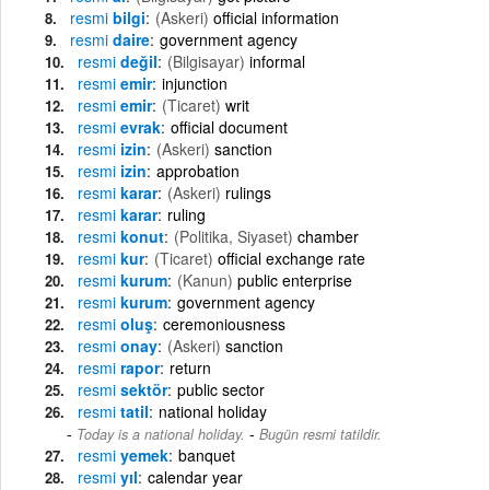
resmi
bilgi
(Askeri)
official information
resmi
daire
government agency
resmi
değil
(Bilgisayar)
informal
resmi
emir
injunction
resmi
emir
(Ticaret)
writ
resmi
evrak
official document
resmi
izin
(Askeri)
sanction
resmi
izin
approbation
resmi
karar
(Askeri)
rulings
resmi
karar
ruling
resmi
konut
(Politika, Siyaset)
chamber
resmi
kur
(Ticaret)
official exchange rate
resmi
kurum
(Kanun)
public enterprise
resmi
kurum
government agency
resmi
oluş
ceremoniousness
resmi
onay
(Askeri)
sanction
resmi
rapor
return
resmi
sektör
public sector
resmi
tatil
national holiday
-
Today is a national holiday.
Bugün resmi tatildir.
resmi
yemek
banquet
resmi
yıl
calendar year