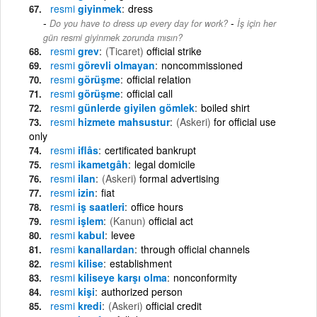
resmi
giyinmek
dress
-
Do you have to dress up every day for work?
İş için her
gün resmi giyinmek zorunda mısın?
resmi
grev
(Ticaret)
official strike
resmi
görevli olmayan
noncommissioned
resmi
görüşme
official relation
resmi
görüşme
official call
resmi
günlerde giyilen gömlek
boiled shirt
resmi
hizmete mahsustur
(Askeri)
for official use
only
resmi
iflâs
certificated bankrupt
resmi
ikametgâh
legal domicile
resmi
ilan
(Askeri)
formal advertising
resmi
izin
fiat
resmi
iş saatleri
office hours
resmi
işlem
(Kanun)
official act
resmi
kabul
levee
resmi
kanallardan
through official channels
resmi
kilise
establishment
resmi
kiliseye karşı olma
nonconformity
resmi
kişi
authorized person
resmi
kredi
(Askeri)
official credit