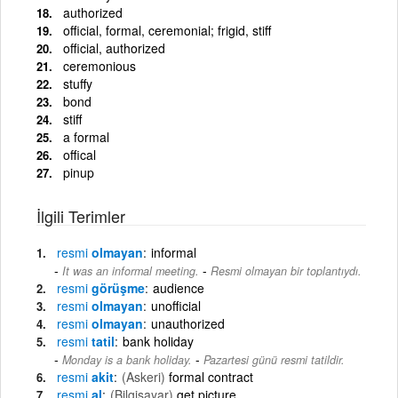
authorized
official, formal, ceremonial; frigid, stiff
official, authorized
ceremonious
stuffy
bond
stiff
a formal
offical
pinup
İlgili Terimler
resmi
olmayan
informal
-
It was an informal meeting.
Resmi olmayan bir toplantıydı.
resmi
görüşme
audience
resmi
olmayan
unofficial
resmi
olmayan
unauthorized
resmi
tatil
bank holiday
-
Monday is a bank holiday.
Pazartesi günü resmi tatildir.
resmi
akit
(Askeri)
formal contract
resmi
al
(Bilgisayar)
get picture