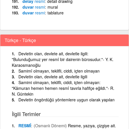
detay
resmi
detail drawing
duvar
resmi
mural
duvar
resmi
tablature
Türkçe - Türkçe
Devletin olan, devlete ait, devletle ilgili:
"Bulunduğumuz yer resmî bir dairenin bürosudur."- Y. K.
Karaosmanoğlu
Samimî olmayan, teklifli, ciddi, içten olmayan
Devletin olan, devlete ait, devletle ilgili
Samimi olmayan, teklifli, ciddi, içten olmayan:
"Kâmuran hemen hemen resmî tavırla hafifçe eğildi."- R.
N. Güntekin
Devletin öngördüğü yöntemlere uygun olarak yapılan
İlgili Terimler
RESMÎ
(Osmanlı Dönemi)
Resme, yazıya, çizgiye ait.