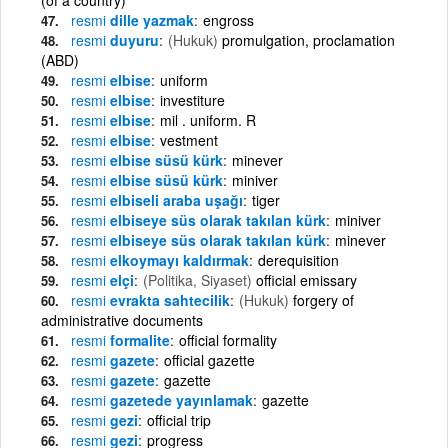
resmi
dille yazmak
engross
resmi
duyuru
(Hukuk)
promulgation, proclamation
(ABD)
resmi
elbise
uniform
resmi
elbise
investiture
resmi
elbise
mil . uniform. R
resmi
elbise
vestment
resmi
elbise süsü kürk
minever
resmi
elbise süsü kürk
miniver
resmi
elbiseli araba uşağı
tiger
resmi
elbiseye süs olarak takılan kürk
miniver
resmi
elbiseye süs olarak takılan kürk
minever
resmi
elkoymayı kaldırmak
derequisition
resmi
elçi
(Politika, Siyaset)
official emissary
resmi
evrakta sahtecilik
(Hukuk)
forgery of
administrative documents
resmi
formalite
official formality
resmi
gazete
official gazette
resmi
gazete
gazette
resmi
gazetede yayınlamak
gazette
resmi
gezi
official trip
resmi
gezi
progress