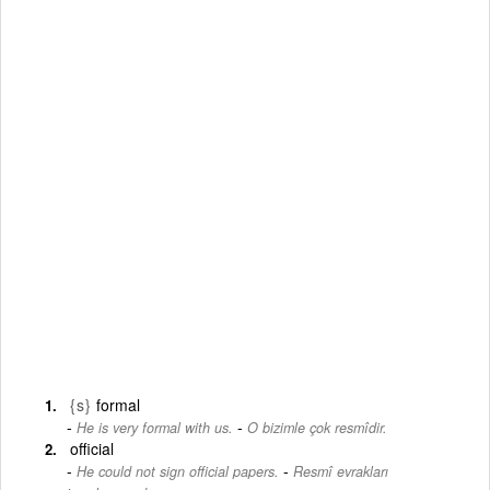
{s}
formal
-
He is very formal with us.
O bizimle çok resmîdir.
official
-
He could not sign official papers.
Resmî evrakları