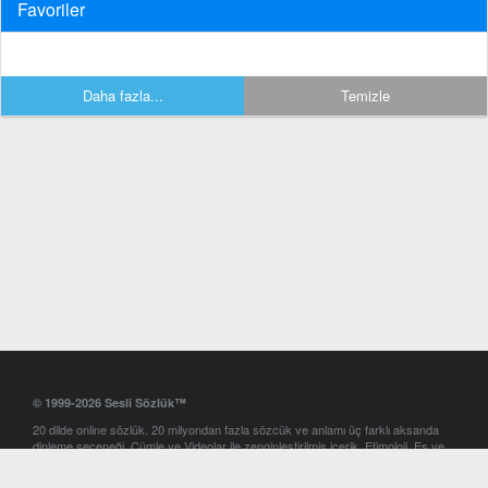
Favoriler
Daha fazla...
Temizle
© 1999-2026 Sesli Sözlük™
20 dilde online sözlük. 20 milyondan fazla sözcük ve anlamı üç farklı aksanda
dinleme seçeneği. Cümle ve Videolar ile zenginleştirilmiş içerik. Etimoloji, Eş ve
Zıt anlamlar, kelime okunuşları ve günün kelimesi. Yazım Türkçeleştirici ile hatalı
Türkçe metinleri düzeltme. iOS, Android ve Windows mobil platformlarda online