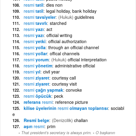
resmi
tatil
dies non
resmi
tatil
legal holiday, bank holiday
resmi
tavsiyeler
(Hukuk)
guidelines
resmi
tavırlı
starched
resmi
yazı
act
resmi
yazı
official writing
resmi
yetki
official authorization
resmi
yolla
through an official channel
resmi
yollar
offical channels
resmi
yorum
(Hukuk)
official interpretation
resmi
yönetim
administrative official
resmi
yıl
civil year
resmi
ziyaret
courtesy call
resmi
ziyaret
courtesy visit
resmi
çağrı yapmak
convoke
resmi
öpücük
peck
referans
resmi
reference picture
kilise üyelerinin
resmi
olmayan toplantısı
sociabl
e
Resmî belge
(Denizcilik)
challan
aşırı
resmi
prim
-
That president's secretary is always prim.
O başkanın