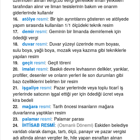
tarafından alınır ve liman tesislerinin bakım ve onarım
giderlerinde kullanılır
atölye
resmi
Bir işin ayrıntılarını gösteren ve atölyede
yapım sırasında kullanılan 1/1 ölçüdeki teknik resim
demir
resmi
Geminin bir limanda demirlemek için
ödediği vergi
duvar
resmi
Duvar yüzeyi üzerinde mum boyası,
sulu boya, yağlı boya, mozaik veya kazıma gibi tekniklerle
yapılan resim
geçit
resmi
Geçit töreni
imalat
resmi
Baskılı devre levhasının delikler, yarıklar,
profiller, desenler ve onların yerleri ile son durumları gibi
bazı özelliklerini belirten bir resim
işgaliye
resmi
Pazar yerlerinde veya toplu ticarî iş
yerlerinde satıcının işgal ettiği yer için ödediği ücret veya
kira bedeli
mağara
resmi
Tarih öncesi insanların mağara
duvarlarına yaptıkları resim
palamar
resmi
Palamar parası
İHTİSAB RESMİ
(Osmanlı Dönemi)
Eskiden belediye
varidatı olarak damga, tartı, ölçü, panayır ve pazar vergisi
adı altında alınan vergiler ile, hile yapan esnaftan alınan