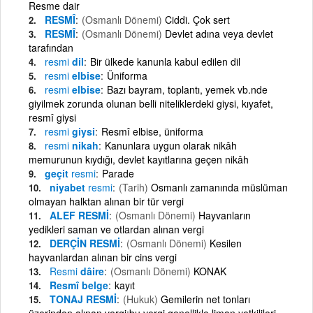
Resme dair
RESMÎ
(Osmanlı Dönemi)
Ciddi. Çok sert
RESMÎ
(Osmanlı Dönemi)
Devlet adına veya devlet
tarafından
resmi
dil
Bir ülkede kanunla kabul edilen dil
resmi
elbise
Üniforma
resmi
elbise
Bazı bayram, toplantı, yemek vb.nde
giyilmek zorunda olunan belli niteliklerdeki giysi, kıyafet,
resmî giysi
resmi
giysi
Resmî elbise, üniforma
resmi
nikah
Kanunlara uygun olarak nikâh
memurunun kıydığı, devlet kayıtlarına geçen nikâh
geçit
resmi
Parade
niyabet
resmi
(Tarih)
Osmanlı zamanında müslüman
olmayan halktan alınan bir tür vergi
ALEF RESMİ
(Osmanlı Dönemi)
Hayvanların
yedikleri saman ve otlardan alınan vergi
DERÇİN RESMİ
(Osmanlı Dönemi)
Kesilen
hayvanlardan alınan bir cins vergi
Resmi
dâire
(Osmanlı Dönemi)
KONAK
Resmî belge
kayıt
TONAJ RESMİ
(Hukuk)
Gemilerin net tonları
üzerinden alınan vergi;bu vergi genellikle liman yetkilileri