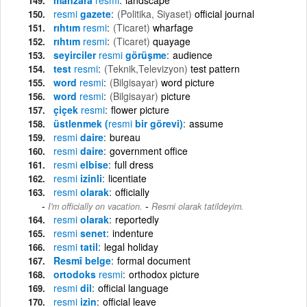
resmi
gazete
(Politika, Siyaset)
official journal
rıhtım
resmi
(Ticaret)
wharfage
rıhtım
resmi
(Ticaret)
quayage
seyirciler
resmi
görüşme
audience
test
resmi
(Teknik,Televizyon)
test pattern
word
resmi
(Bilgisayar)
word picture
word
resmi
(Bilgisayar)
picture
çiçek
resmi
flower picture
üstlenmek (
resmi
bir görevi)
assume
resmi
daire
bureau
resmi
daire
government office
resmi
elbise
full dress
resmi
izinli
licentiate
resmi
olarak
officially
-
I'm officially on vacation.
Resmi olarak tatildeyim.
resmi
olarak
reportedly
resmi
senet
indenture
resmi
tatil
legal holiday
Resmî belge
formal document
ortodoks
resmi
orthodox picture
resmi
dil
official language
resmi
izin
official leave