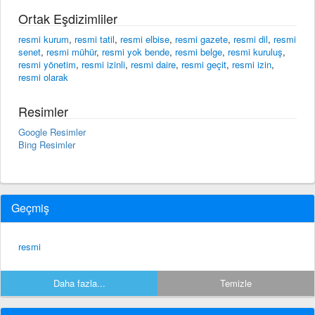
Ortak Eşdizimliler
resmi kurum
,
resmi tatil
,
resmi elbise
,
resmi gazete
,
resmi dil
,
resmi
senet
,
resmi mühür
,
resmi yok bende
,
resmi belge
,
resmi kuruluş
,
resmi yönetim
,
resmi izinli
,
resmi daire
,
resmi geçit
,
resmi izin
,
resmi olarak
Resimler
Google Resimler
Bing Resimler
Geçmiş
resmi
Daha fazla...
Temizle