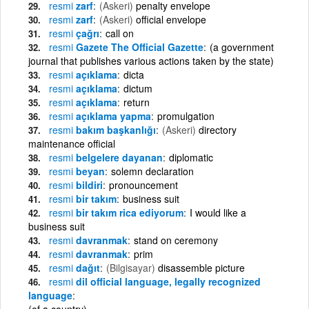
resmi
zarf
(Askeri)
penalty envelope
resmi
zarf
(Askeri)
official envelope
resmi
çağrı
call on
resmi
Gazete The Official Gazette
(a government
journal that publishes various actions taken by the state)
resmi
açıklama
dicta
resmi
açıklama
dictum
resmi
açıklama
return
resmi
açıklama yapma
promulgation
resmi
bakım başkanlığı
(Askeri)
directory
maintenance official
resmi
belgelere dayanan
diplomatic
resmi
beyan
solemn declaration
resmi
bildiri
pronouncement
resmi
bir takım
business suit
resmi
bir takım rica ediyorum
I would like a
business suit
resmi
davranmak
stand on ceremony
resmi
davranmak
prim
resmi
dağıt
(Bilgisayar)
disassemble picture
resmi
dil official language, legally recognized
language
(of a country)