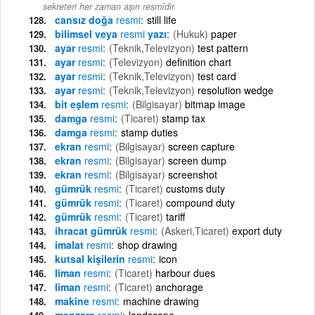
sekreteri her zaman aşırı resmîdir.
cansız doğa
resmi
still life
bilimsel veya
resmi
yazı
(Hukuk)
paper
ayar
resmi
(Teknik,Televizyon)
test pattern
ayar
resmi
(Televizyon)
definition chart
ayar
resmi
(Teknik,Televizyon)
test card
ayar
resmi
(Teknik,Televizyon)
resolution wedge
bit eşlem
resmi
(Bilgisayar)
bitmap image
damga
resmi
(Ticaret)
stamp tax
damga
resmi
stamp duties
ekran
resmi
(Bilgisayar)
screen capture
ekran
resmi
(Bilgisayar)
screen dump
ekran
resmi
(Bilgisayar)
screenshot
gümrük
resmi
(Ticaret)
customs duty
gümrük
resmi
(Ticaret)
compound duty
gümrük
resmi
(Ticaret)
tariff
ihracat gümrük
resmi
(Askeri,Ticaret)
export duty
imalat
resmi
shop drawing
kutsal kişilerin
resmi
icon
liman
resmi
(Ticaret)
harbour dues
liman
resmi
(Ticaret)
anchorage
makine
resmi
machine drawing
manzara
resmi
landscape