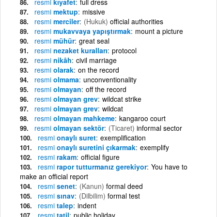
resmi
kıyafet
full dress
resmi
mektup
missive
resmi
merciler
(Hukuk)
official authorities
resmi
mukavvaya yapıştırmak
mount a picture
resmi
mühür
great seal
resmi
nezaket kuralları
protocol
resmi
nikâh
civil marriage
resmi
olarak
on the record
resmi
olmama
unconventionality
resmi
olmayan
off the record
resmi
olmayan grev
wildcat strike
resmi
olmayan grev
wildcat
resmi
olmayan mahkeme
kangaroo court
resmi
olmayan sektör
(Ticaret)
informal sector
resmi
onaylı suret
exemplification
resmi
onaylı suretini çıkarmak
exemplify
resmi
rakam
official figure
resmi
rapor tutturmanız gerekiyor
You have to
make an official report
resmi
senet
(Kanun)
formal deed
resmi
sınav
(Dilbilim)
formal test
resmi
talep
indent
resmi
tatil
public holiday