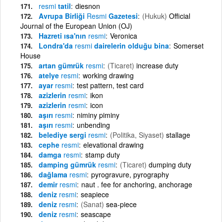
resmi
tatil
diesnon
Avrupa Birliği
Resmi
Gazetesi
(Hukuk)
Official
Journal of the European Union (OJ)
Hazreti ısa'nın
resmi
Veronica
Londra'da
resmi
dairelerin olduğu bina
Somerset
House
artan gümrük
resmi
(Ticaret)
increase duty
atelye
resmi
working drawing
ayar
resmi
test pattern, test card
azizlerin
resmi
ikon
azizlerin
resmi
icon
aşırı
resmi
niminy piminy
aşırı
resmi
unbending
belediye sergi
resmi
(Politika, Siyaset)
stallage
cephe
resmi
elevational drawing
damga
resmi
stamp duty
damping gümrük
resmi
(Ticaret)
dumping duty
dağlama
resmi
pyrogravure, pyrography
demir
resmi
naut . fee for anchoring, anchorage
deniz
resmi
seapiece
deniz
resmi
(Sanat)
sea-piece
deniz
resmi
seascape