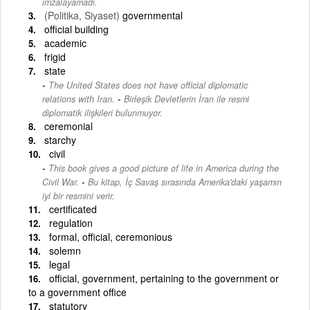
imzalayamadı.
(Politika, Siyaset)
governmental
official building
academic
frigid
state
The United States does not have official diplomatic
-
relations with Iran.
Birleşik Devletlerin İran ile resmi
diplomatik ilişkileri bulunmuyor.
ceremonial
starchy
civil
This book gives a good picture of life in America during the
-
Civil War.
Bu kitap, İç Savaş sırasında Amerika'daki yaşamın
iyi bir resmini verir.
certificated
regulation
formal, official, ceremonious
solemn
legal
official, government, pertaining to the government or
to a government office
statutory