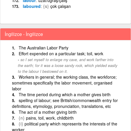
labour
uzat/uğraş/çalış
laboured
{s}
çok çalışan
İngilizce - İngilizce
The Australian Labor Party
Effort expended on a particular task; toil, work
so I set myself to enlarge my cave, and work farther into
the earth; for it was a loose sandy rock, which yielded easily
to the labour I bestowed on it.
Workers in general; the working class, the workforce;
sometimes specifically the labor movement, organised
labor
The time period during which a mother gives birth
spelling of labour; see British/commonwealth entry for
definitions, etymology, pronunciation, translations, etc
The act of a mother giving birth
{n}
pains, toil, work, childbirth
{i}
political party which represents the interests of the
worker