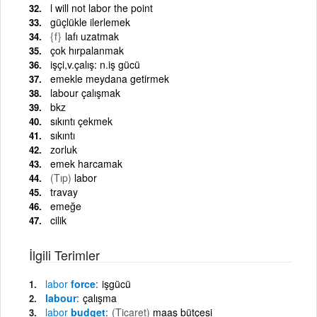
l will not labor the point
güçlükle ilerlemek
{f}
lafı uzatmak
çok hırpalanmak
işçi,v.çalış: n.iş gücü
emekle meydana getirmek
labour çalışmak
bkz
sıkıntı çekmek
sıkıntı
zorluk
emek harcamak
(Tıp)
labor
travay
emeğe
cilik
İlgili Terimler
labor
force
işgücü
labour
çalışma
labor
budget
(Ticaret)
maaş bütçesi