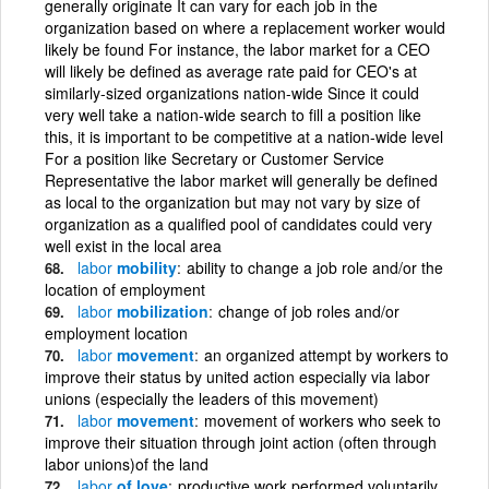
generally originate It can vary for each job in the
organization based on where a replacement worker would
likely be found For instance, the labor market for a CEO
will likely be defined as average rate paid for CEO's at
similarly-sized organizations nation-wide Since it could
very well take a nation-wide search to fill a position like
this, it is important to be competitive at a nation-wide level
For a position like Secretary or Customer Service
Representative the labor market will generally be defined
as local to the organization but may not vary by size of
organization as a qualified pool of candidates could very
well exist in the local area
labor
mobility
ability to change a job role and/or the
location of employment
labor
mobilization
change of job roles and/or
employment location
labor
movement
an organized attempt by workers to
improve their status by united action especially via labor
unions (especially the leaders of this movement)
labor
movement
movement of workers who seek to
improve their situation through joint action (often through
labor unions)of the land
labor
of love
productive work performed voluntarily