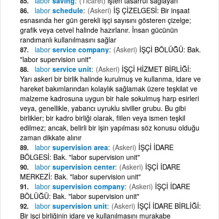
labor
saving
(Ticaret)
işten tasarruf sağlayan
labor
schedule
(Askeri)
İŞ ÇİZELGESİ: Bir inşaat
esnasında her gün gerekli işçi sayısını gösteren çizelge;
grafik veya cetvel halinde hazırlanır. İnsan gücünün
randımanlı kullanılmasını sağlar
labor
service company
(Askeri)
İŞÇİ BÖLÜĞÜ: Bak.
"labor supervision unit"
labor
service unit
(Askeri)
İŞÇİ HİZMET BİRLİĞİ:
Yarı askeri bir birlik halinde kurulmuş ve kullanma, idare ve
hareket bakımlarından kolaylık sağlamak üzere teşkilat ve
malzeme kadrosuna uygun bir hale sokulmuş harp esirleri
veya, genellikle, yabancı uyruklu siviller grubu. Bu gibi
birlikler; bir kadro birliği olarak, fiilen veya ismen teşkil
edilmez; ancak, belirli bir işin yapılması söz konusu olduğu
zaman dikkate alınır
labor
supervision area
(Askeri)
İŞÇİ İDARE
BÖLGESİ: Bak. "labor supervision unit"
labor
supervision center
(Askeri)
İŞÇİ İDARE
MERKEZİ: Bak. "labor supervision unit"
labor
supervision company
(Askeri)
İŞÇİ İDARE
BÖLÜĞÜ: Bak. "labor supervision unit"
labor
supervision unit
(Askeri)
İŞÇİ İDARE BİRLİĞİ:
Bir işçi birliğinin idare ve kullanılmasını murakabe