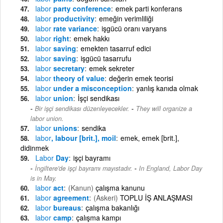
labor
party conference
emek parti konferans
labor
productivity
emeğin verimliliği
labor
rate variance
işgücü oranı varyans
labor
right
emek hakkı
labor
saving
emekten tasarruf edici
labor
saving
işgücü tasarrufu
labor
secretary
emek sekreter
labor
theory of value
değerin emek teorisi
labor
under a misconception
yanlış kanıda olmak
labor
union
İşçi sendikası
-
Bir işçi sendikası düzenleyecekler.
They will organize a
labor union.
labor
unions
sendika
labor
, labour [brit.], moil
emek, emek [brit.],
didinmek
Labor
Day
işçi bayramı
-
İngiltere'de işçi bayramı mayıstadır.
In England, Labor Day
is in May.
labor
act
(Kanun)
çalışma kanunu
labor
agreement
(Askeri)
TOPLU İŞ ANLAŞMASI
labor
bureaus
çalışma bakanlığı
labor
camp
çalışma kampı