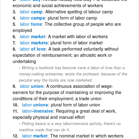
economic and social achievements of workers
labor
camp
Alternative spelling of labour camp
labor
camps
plural form of labor camp
labor
force
The collective group of people who are
employed
labor
market
A market with labor of workers
labor
markets
plural form of labor market
labor
of love
A task performed voluntarily without
expectation of reimbursement; an altruistic work or
undertaking
Writing a textbook has become more a labor of love than a
money-making enterprise, wrote the professor, because of the
peculiar way the books are now marketed.
labor
union
A continuous association of wage-
earners for the purpose of maintaining or improving the
conditions of their employment; a trade union
labor
unions
plural form of labor union
labor
-intensive
Requiring a great deal of work,
especially physical and manual effort
Picking beans is a very labor-intensive activity, there's no
machine made that can do it.
labor
market
The nominal market in which workers