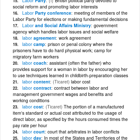
Labor
Party
{i}
British political party devoted to
social reform and promoting labor interests
Labor
Party conference
meeting of members of the
Labor Party for elections or making fundamental decisions
Labor
and Social Affairs Ministry
government
agency which handles labor issues and social welfare
labor
agreement
work agreement
labor
camp
prison or penal colony where the
prisoners have to do hard physical work; camp for
migratory farm workers
labor
coach
assistant (often the father) who
provides support for a woman in labor by encouraging her
to use techniques learned in childbirth-preparation classes
labor
content
(Ticaret)
labor cost
labor
contract
contract between labor and
management government wages and benefits and
working conditions
labor
cost
(Ticaret)
The portion of a manufactured
item's standard or actual cost attributed to the usage of
direct labor, as specified by the hours consumed times the
pay rate per hour
labor
court
court that arbitrates in labor conflicts
labor
day
In most of the States and Territories of the