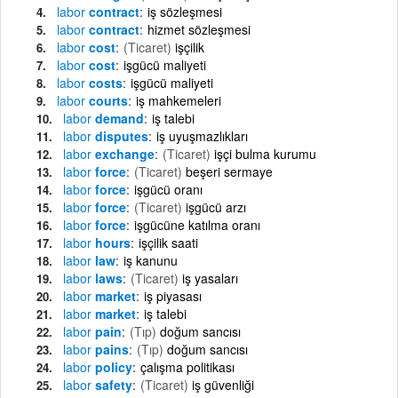
labor
contract
iş sözleşmesi
labor
contract
hizmet sözleşmesi
labor
cost
(Ticaret)
işçilik
labor
cost
işgücü maliyeti
labor
costs
işgücü maliyeti
labor
courts
iş mahkemeleri
labor
demand
iş talebi
labor
disputes
iş uyuşmazlıkları
labor
exchange
(Ticaret)
işçi bulma kurumu
labor
force
(Ticaret)
beşeri sermaye
labor
force
işgücü oranı
labor
force
(Ticaret)
işgücü arzı
labor
force
işgücüne katılma oranı
labor
hours
işçilik saati
labor
law
iş kanunu
labor
laws
(Ticaret)
iş yasaları
labor
market
iş piyasası
labor
market
iş talebi
labor
pain
(Tıp)
doğum sancısı
labor
pains
(Tıp)
doğum sancısı
labor
policy
çalışma politikası
labor
safety
(Ticaret)
iş güvenliği