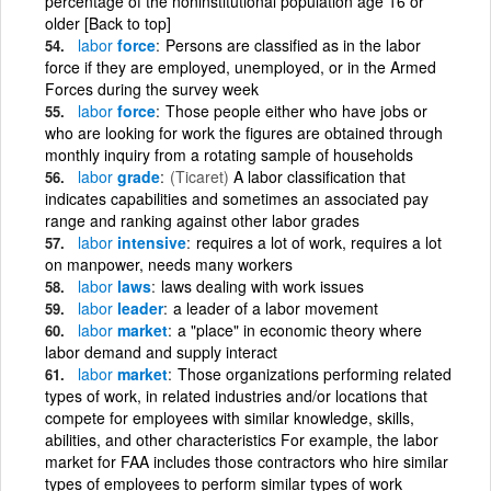
percentage of the noninstitutional population age 16 or
older [Back to top]
labor
force
Persons are classified as in the labor
force if they are employed, unemployed, or in the Armed
Forces during the survey week
labor
force
Those people either who have jobs or
who are looking for work the figures are obtained through
monthly inquiry from a rotating sample of households
labor
grade
(Ticaret)
A labor classification that
indicates capabilities and sometimes an associated pay
range and ranking against other labor grades
labor
intensive
requires a lot of work, requires a lot
on manpower, needs many workers
labor
laws
laws dealing with work issues
labor
leader
a leader of a labor movement
labor
market
a "place" in economic theory where
labor demand and supply interact
labor
market
Those organizations performing related
types of work, in related industries and/or locations that
compete for employees with similar knowledge, skills,
abilities, and other characteristics For example, the labor
market for FAA includes those contractors who hire similar
types of employees to perform similar types of work