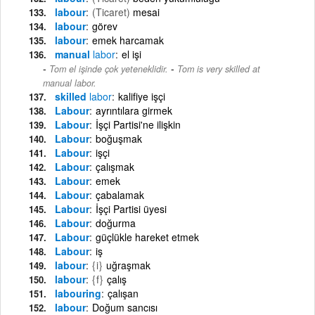
labour
(Ticaret)
mesai
labour
görev
labour
emek harcamak
manual
labor
el işi
-
Tom el işinde çok yeteneklidir.
Tom is very skilled at
manual labor.
skilled
labor
kalifiye işçi
Labour
ayrıntılara girmek
Labour
İşçi Partisi'ne ilişkin
Labour
boğuşmak
Labour
işçi
Labour
çalışmak
Labour
emek
Labour
çabalamak
Labour
İşçi Partisi üyesi
Labour
doğurma
Labour
güçlükle hareket etmek
Labour
iş
labour
{i}
uğraşmak
labour
{f}
çalış
labouring
çalışan
labour
Doğum sancısı