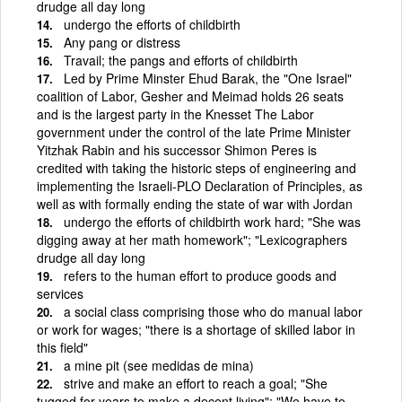
drudge all day long
undergo the efforts of childbirth
Any pang or distress
Travail; the pangs and efforts of childbirth
Led by Prime Minster Ehud Barak, the "One Israel"
coalition of Labor, Gesher and Meimad holds 26 seats
and is the largest party in the Knesset The Labor
government under the control of the late Prime Minister
Yitzhak Rabin and his successor Shimon Peres is
credited with taking the historic steps of engineering and
implementing the Israeli-PLO Declaration of Principles, as
well as with formally ending the state of war with Jordan
undergo the efforts of childbirth work hard; "She was
digging away at her math homework"; "Lexicographers
drudge all day long
refers to the human effort to produce goods and
services
a social class comprising those who do manual labor
or work for wages; "there is a shortage of skilled labor in
this field"
a mine pit (see medidas de mina)
strive and make an effort to reach a goal; "She
tugged for years to make a decent living"; "We have to