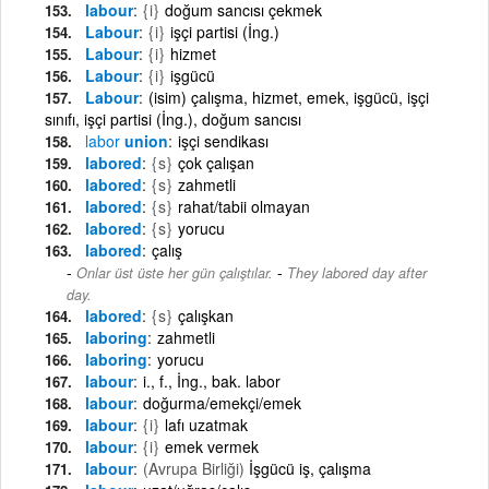
labour
{i}
doğum sancısı çekmek
Labour
{i}
işçi partisi (İng.)
Labour
{i}
hizmet
Labour
{i}
işgücü
Labour
(isim) çalışma, hizmet, emek, işgücü, işçi
sınıfı, işçi partisi (İng.), doğum sancısı
labor
union
işçi sendikası
labored
{s}
çok çalışan
labored
{s}
zahmetli
labored
{s}
rahat/tabii olmayan
labored
{s}
yorucu
labored
çalış
-
Onlar üst üste her gün çalıştılar.
They labored day after
day.
labored
{s}
çalışkan
laboring
zahmetli
laboring
yorucu
labour
i., f., İng., bak. labor
labour
doğurma/emekçi/emek
labour
{i}
lafı uzatmak
labour
{i}
emek vermek
labour
(Avrupa Birliği)
İşgücü iş, çalışma