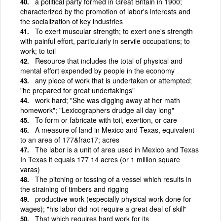
a political party formed in Great Britain in 1900;
characterized by the promotion of labor's interests and
the socialization of key industries
To exert muscular strength; to exert one's strength
with painful effort, particularly in servile occupations; to
work; to toil
Resource that includes the total of physical and
mental effort expended by people in the economy
any piece of work that is undertaken or attempted;
"he prepared for great undertakings"
work hard; "She was digging away at her math
homework"; "Lexicographers drudge all day long"
To form or fabricate with toil, exertion, or care
A measure of land in Mexico and Texas, equivalent
to an area of 177&frac17; acres
The labor is a unit of area used in Mexico and Texas
In Texas it equals 177 14 acres (or 1 million square
varas)
The pitching or tossing of a vessel which results in
the straining of timbers and rigging
productive work (especially physical work done for
wages); "his labor did not require a great deal of skill"
That which requires hard work for its