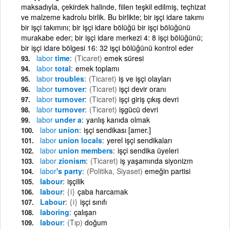
maksadıyla, çekirdek halinde, fiilen teşkil edilmiş, teçhizat
ve malzeme kadrolu birlik. Bu birlikte; bir işçi idare takımı
bir işçi takımını; bir işçi idare bölüğü bir işçi bölüğünü
murakabe eder; bir işçi idare merkezi 4: 8 işçi bölüğünü;
bir işçi idare bölgesi 16: 32 işçi bölüğünü kontrol eder
labor
time
(Ticaret)
emek süresi
labor
total
emek toplamı
labor
troubles
(Ticaret)
iş ve işçi olayları
labor
turnover
(Ticaret)
işçi devir oranı
labor
turnover
(Ticaret)
işçi giriş çıkış devri
labor
turnover
(Ticaret)
işgücü devri
labor
under a
yanlış kanıda olmak
labor
union
işçi sendikası [amer.]
labor
union locals
yerel işçi sendikaları
labor
union members
işçi sendika üyeleri
labor
zionism
(Ticaret)
iş yaşamında siyonizm
labor
's party
(Politika, Siyaset)
emeğin partisi
labour
işçilik
labour
{i}
çaba harcamak
Labour
{i}
işçi sınıfı
laboring
çalışan
labour
(Tıp)
doğum