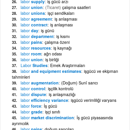
labor
supply
iş gücü arzı
labor
union
(Ticaret)
çalışma saatleri
labor
unions
işçi sendikaları
labor
agreement
iş anlaşması
labor
contract
iş anlaşması
labor
day
iş günü
labor
department
iş kısmı
labor
pains
çalışma özeni
labor
resources
iş kaynağı
labor
room
ağrı odası
labor
union
iş birliği
Labor
Studies
Emek Araştırmaları
labor
and equipment estimates
işgücü ve ekipman
tahminleri
labor
augmentation
(Doğum) Sunî sancı
labor
control
işçilik kontrolü
labor
dispute
iş anlaşmazlığı
labor
efficiency variance
işgücü verimliliği varyans
labor
force
İş gücü
labor
grade
işçi sınıfı
labor
market discrimination
İş gücü piyasasında
ayrımcılık
labor
pains
doğum sancıları