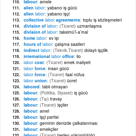
labour
amele
alien
labor
yabancı iş gücü
alien
labor
yabancı işçi
collective
labor
agreements
toplu iş sözleşmeleri
division of
labor
(Ticaret)
uzmanlaşma
division of
labor
taksimü’l-a’mal
home
labor
ev işi
hours of
labor
çalışma saatleri
indirect
labor
(Teknik,Ticaret)
dolaylı işçilik
international
labor
office
ilo
labor
cost
(Ticaret)
emek maliyeti
labor
force
insan gücü
labor
force
(Ticaret)
faal nüfus
labor
union
(Ticaret)
ücret
labored
tabii olmayan
labour
(Politika, Siyaset)
iş gücü
labour
(Tıp)
travay
labour
(Ticaret)
işçiler
labour
amel
labour
işçi partisi
labour
geminin denizde çalkalanması
labour
emekçiler
labour
(Ticaret)
beden yükümlülüğü