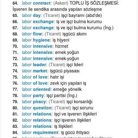
labor
contract
(Askeri)
TOPLU İŞ SÖZLEŞMESİ:
İşveren ile sendika arasında yapılan sözleşme
labor
day
(Ticaret)
işçi bayramı (abd'de)
labor
exchange
iş ve işçi bulma kurumu
labor
exchange
iş ve işçi bulma kurumu (İng.)
labor
flow
(Ticaret)
işgücü akımı
labor
hygiene
iş hijyeni
labor
intensive
hizmet
labor
intensive
emek yoğun
labor
intensive
emek-yoğun
labor
leader
(Ticaret)
işçi lideri
labor
market
işgücü piyasası
labor
of love
hatır işi
labor
of love
zevk için yapılan iş
labor
oriented
emeğe yönelik
labor
party
işçi partisi (İng.)
labor
piracy
(Ticaret)
işçi korsanlığı
labor
question
(Ticaret)
işçi sorunu
labor
relations
işçi ve işveren ilişkileri
labor
relations
işçi işveren ilişkileri
labor
relations
iş ilişkileri
labor
requirement
iş gücü ihtiyacı