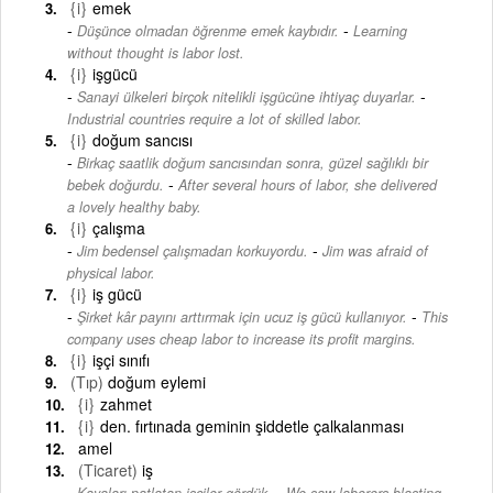
{i}
emek
-
Düşünce olmadan öğrenme emek kaybıdır.
Learning
without thought is labor lost.
{i}
işgücü
-
Sanayi ülkeleri birçok nitelikli işgücüne ihtiyaç duyarlar.
Industrial countries require a lot of skilled labor.
{i}
doğum sancısı
Birkaç saatlik doğum sancısından sonra, güzel sağlıklı bir
-
bebek doğurdu.
After several hours of labor, she delivered
a lovely healthy baby.
{i}
çalışma
-
Jim bedensel çalışmadan korkuyordu.
Jim was afraid of
physical labor.
{i}
iş gücü
-
Şirket kâr payını arttırmak için ucuz iş gücü kullanıyor.
This
company uses cheap labor to increase its profit margins.
{i}
işçi sınıfı
(Tıp)
doğum eylemi
{i}
zahmet
{i}
den. fırtınada geminin şiddetle çalkalanması
amel
(Ticaret)
iş
-
Kayaları patlatan işçiler gördük.
We saw laborers blasting