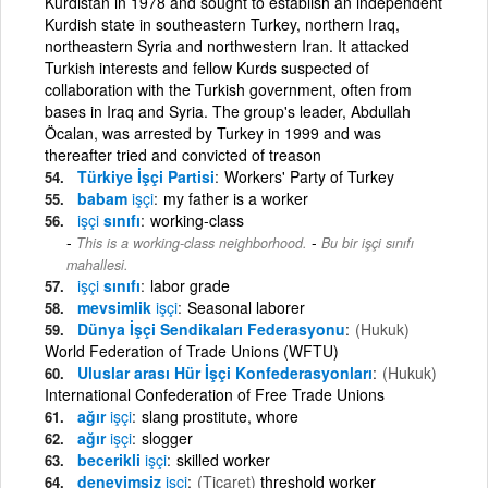
Kurdistan in 1978 and sought to establish an independent
Kurdish state in southeastern Turkey, northern Iraq,
northeastern Syria and northwestern Iran. It attacked
Turkish interests and fellow Kurds suspected of
collaboration with the Turkish government, often from
bases in Iraq and Syria. The group's leader, Abdullah
Öcalan, was arrested by Turkey in 1999 and was
thereafter tried and convicted of treason
Türkiye İşçi Partisi
Workers' Party of Turkey
babam
işçi
my father is a worker
işçi
sınıfı
working-class
-
This is a working-class neighborhood.
Bu bir işçi sınıfı
mahallesi.
işçi
sınıfı
labor grade
mevsimlik
işçi
Seasonal laborer
Dünya İşçi Sendikaları Federasyonu
(Hukuk)
World Federation of Trade Unions (WFTU)
Uluslar arası Hür İşçi Konfederasyonları
(Hukuk)
International Confederation of Free Trade Unions
ağır
işçi
slang prostitute, whore
ağır
işçi
slogger
becerikli
işçi
skilled worker
deneyimsiz
işçi
(Ticaret)
threshold worker