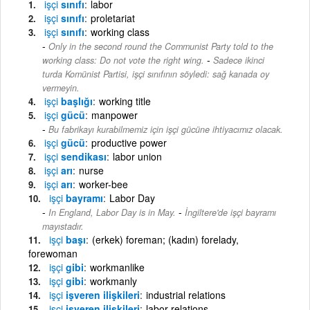
işçi
sınıfı
labor
işçi
sınıfı
proletariat
işçi
sınıfı
working class
Only in the second round the Communist Party told to the
-
working class: Do not vote the right wing.
Sadece ikinci
turda Komünist Partisi, işçi sınıfının söyledi: sağ kanada oy
vermeyin.
işçi
başlığı
working title
işçi
gücü
manpower
Bu fabrikayı kurabilmemiz için işçi gücüne ihtiyacımız olacak.
işçi
gücü
productive power
işçi
sendikası
labor union
işçi
arı
nurse
işçi
arı
worker-bee
işçi
bayramı
Labor Day
-
In England, Labor Day is in May.
İngiltere'de işçi bayramı
mayıstadır.
işçi
başı
(erkek) foreman; (kadın) forelady,
forewoman
işçi
gibi
workmanlike
işçi
gibi
workmanly
işçi
işveren ilişkileri
industrial relations
işçi
işveren ilişkileri
labor relations