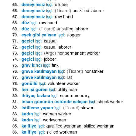
deneyimsiz
işçi
dilutee
deneyimsiz
işçi
(Ticaret)
unskilled laborer
deneyimsiz
işçi
raw hand
düz
işçi
raw hand
düz
işçi
(Ticaret)
unskilled laborer
eşek gibi çalışan
işçi
slogger
geçici
işçi
casual
geçici
işçi
casual laborer
geçici
işçi
(Argo)
nonpermanent worker
geçici
işçi
jobber
grev kırıcı
işçi
fink
greve katılmayan
işçi
(Ticaret)
nonstnker
greve katılmayan
işçi
rat
gönüllü
işçi
volunteer worker
her işi gören
işçi
utility man
ihtiyaç fazlası
işçi
supernumerary
insan gücünün üstünde çalışan
işçi
shock worker
istifleme yapan
işçi
(Ticaret)
stower
kadın
işçi
woman worker
kadın
işçi
workwoman
kalifiye
işçi
qualified workman, skilled workman
kalifiye
işçi
skilled workman