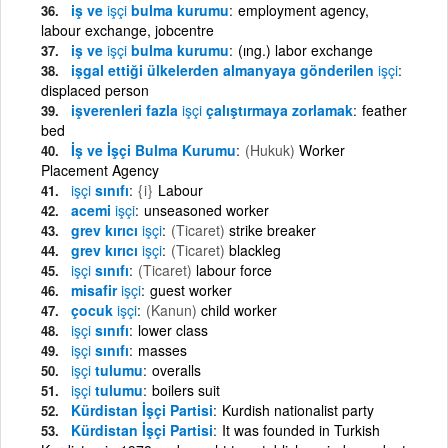
iş ve
işçi
bulma kurumu
employment agency,
labour exchange, jobcentre
iş ve
işçi
bulma kurumu
(ıng.) labor exchange
işgal ettiği ülkelerden almanyaya gönderilen
işçi
displaced person
işverenleri fazla
işçi
çalıştırmaya zorlamak
feather
bed
İş ve İşçi Bulma Kurumu
(Hukuk)
Worker
Placement Agency
işçi
sınıfı
{i}
Labour
acemi
işçi
unseasoned worker
grev kırıcı
işçi
(Ticaret)
strike breaker
grev kırıcı
işçi
(Ticaret)
blackleg
işçi
sınıfı
(Ticaret)
labour force
misafir
işçi
guest worker
çocuk
işçi
(Kanun)
child worker
işçi
sınıfı
lower class
işçi
sınıfı
masses
işçi
tulumu
overalls
işçi
tulumu
boilers suit
Kürdistan İşçi Partisi
Kurdish nationalist party
Kürdistan İşçi Partisi
It was founded in Turkish