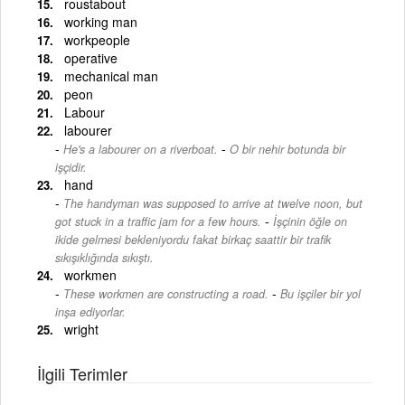
roustabout
working man
workpeople
operative
mechanical man
peon
Labour
labourer
-
He's a labourer on a riverboat.
O bir nehir botunda bir
işçidir.
hand
The handyman was supposed to arrive at twelve noon, but
-
got stuck in a traffic jam for a few hours.
İşçinin öğle on
ikide gelmesi bekleniyordu fakat birkaç saattir bir trafik
sıkışıklığında sıkıştı.
workmen
-
These workmen are constructing a road.
Bu işçiler bir yol
inşa ediyorlar.
wright
İlgili Terimler