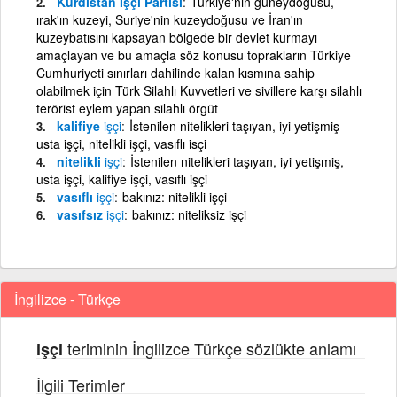
Kürdistan İşçi Partisi
Türkiye'nin güneydoğusu,
ırak'ın kuzeyi, Suriye'nin kuzeydoğusu ve İran'ın
kuzeybatısını kapsayan bölgede bir devlet kurmayı
amaçlayan ve bu amaçla söz konusu toprakların Türkiye
Cumhuriyeti sınırları dahilinde kalan kısmına sahip
olabilmek için Türk Silahlı Kuvvetleri ve sivillere karşı silahlı
terörist eylem yapan silahlı örgüt
kalifiye
işçi
İstenilen nitelikleri taşıyan, iyi yetişmiş
usta işçi, nitelikli işçi, vasıflı isçi
nitelikli
işçi
İstenilen nitelikleri taşıyan, iyi yetişmiş,
usta işçi, kalifiye işçi, vasıflı işçi
vasıflı
işçi
bakınız: nitelikli işçi
vasıfsız
işçi
bakınız: niteliksiz işçi
İngilizce - Türkçe
teriminin İngilizce Türkçe sözlükte anlamı
işçi
İlgili Terimler