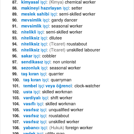
kimyasal
işçi
(Kimya)
chemical worker
makineyi hazırlayan
işçi
setter
meslek sahibi
işçi
semi-skilled worker
mevsimlik
işçi
gandy dancer
mevsimlik
işçi
seasonal worker
nitelikli
işçi
semi-skilled worker
niteliksiz
işçi
dilutee
niteliksiz
işçi
(Ticaret)
roustabout
niteliksiz
işçi
(Ticaret)
unskilled labourer
sakar
işçi
cobbler
sendikasız
işçi
non unionist
sezonluk
işçi
seasonal worker
taş kıran
işçi
quarrier
taş kıran
işçi
quarryman
tembel
işçi
veya öğrenci
clock-watcher
usta
işçi
skilled workman
vardiyalı
işçi
shift worker
vasıflı
işçi
skilled workman
vasıfsız
işçi
unqualified worker
vasıfsız
işçi
roustabout
vasıfsız
işçi
unskilled worker
yabancı
işçi
(Hukuk)
foreign worker
yedek
işçi
utility man