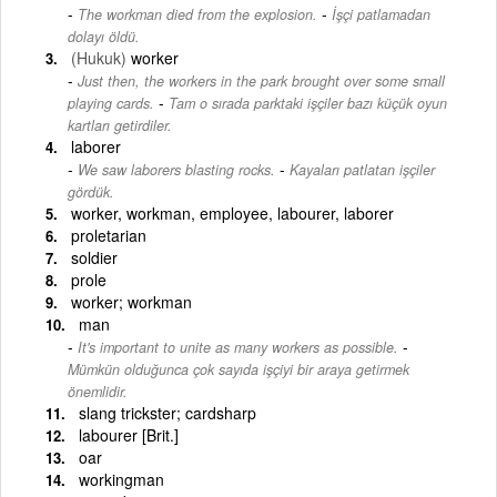
-
The workman died from the explosion.
İşçi patlamadan
dolayı öldü.
(Hukuk)
worker
Just then, the workers in the park brought over some small
-
playing cards.
Tam o sırada parktaki işçiler bazı küçük oyun
kartları getirdiler.
laborer
-
We saw laborers blasting rocks.
Kayaları patlatan işçiler
gördük.
worker, workman, employee, labourer, laborer
proletarian
soldier
prole
worker; workman
man
-
It's important to unite as many workers as possible.
Mümkün olduğunca çok sayıda işçiyi bir araya getirmek
önemlidir.
slang trickster; cardsharp
labourer [Brit.]
oar
workingman