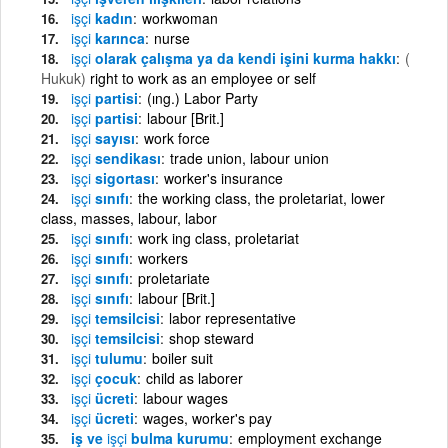
işçi
kadın
workwoman
işçi
karınca
nurse
işçi
olarak çalışma ya da kendi işini kurma hakkı
(
Hukuk)
right to work as an employee or self
işçi
partisi
(ıng.) Labor Party
işçi
partisi
labour [Brit.]
işçi
sayısı
work force
işçi
sendikası
trade union, labour union
işçi
sigortası
worker's insurance
işçi
sınıfı
the working class, the proletariat, lower
class, masses, labour, labor
işçi
sınıfı
work ing class, proletariat
işçi
sınıfı
workers
işçi
sınıfı
proletariate
işçi
sınıfı
labour [Brit.]
işçi
temsilcisi
labor representative
işçi
temsilcisi
shop steward
işçi
tulumu
boiler suit
işçi
çocuk
child as laborer
işçi
ücreti
labour wages
işçi
ücreti
wages, worker's pay
iş ve
işçi
bulma kurumu
employment exchange