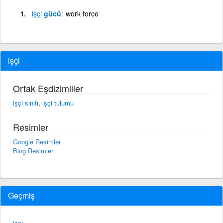
işçi
gücü
work force
işçi
Ortak Eşdizimliler
işçi sınıfı
,
işçi tulumu
Resimler
Google Resimler
Bing Resimler
Geçmiş
işçi