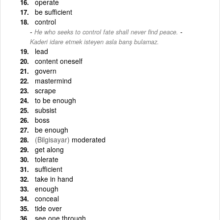
operate
be sufficient
control
-
He who seeks to control fate shall never find peace.
Kaderi idare etmek isteyen asla barış bulamaz.
lead
content oneself
govern
mastermind
scrape
to be enough
subsist
boss
be enough
(Bilgisayar)
moderated
get along
tolerate
sufficient
take in hand
enough
conceal
tide over
see one through