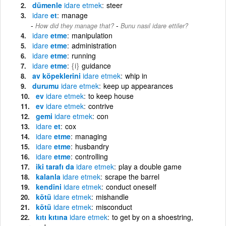
dümenle
idare
etmek
steer
idare
et
manage
-
How did they manage that?
Bunu nasıl idare ettiler?
idare
etme
manipulation
idare
etme
administration
idare
etme
running
idare
etme
{i}
guidance
av köpeklerini
idare
etmek
whip in
durumu
idare
etmek
keep up appearances
ev
idare
etmek
to keep house
ev
idare
etmek
contrive
gemi
idare
etmek
con
idare
et
cox
idare
etme
managing
idare
etme
husbandry
idare
etme
controlling
iki tarafı da
idare
etmek
play a double game
kalanla
idare
etmek
scrape the barrel
kendini
idare
etmek
conduct oneself
kötü
idare
etmek
mishandle
kötü
idare
etmek
misconduct
kıtı kıtına
idare
etmek
to get by on a shoestring,