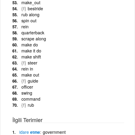
make_out
{f}
bestride
rub along
spin out
rein
quarterback
scrape along
make do
make it do
make shift
{f}
steer
rein in
make out
{f}
guide
officer
swing
command
{f}
rub
İlgili Terimler
idare
etme
government