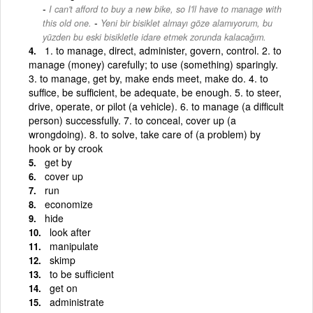
I can't afford to buy a new bike, so I'll have to manage with
-
this old one.
Yeni bir bisiklet almayı göze alamıyorum, bu
yüzden bu eski bisikletle idare etmek zorunda kalacağım.
1. to manage, direct, administer, govern, control. 2. to
manage (money) carefully; to use (something) sparingly.
3. to manage, get by, make ends meet, make do. 4. to
suffice, be sufficient, be adequate, be enough. 5. to steer,
drive, operate, or pilot (a vehicle). 6. to manage (a difficult
person) successfully. 7. to conceal, cover up (a
wrongdoing). 8. to solve, take care of (a problem) by
hook or by crook
get by
cover up
run
economize
hide
look after
manipulate
skimp
to be sufficient
get on
administrate