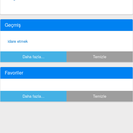
Geçmiş
idare etmek
Daha fazla...
Temizle
Favoriler
Daha fazla...
Temizle