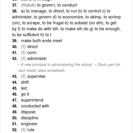
(Hukuk)
to govern, to conduct
a) to manage, to direct, to run b) to control c) to
administer, to govern d) to economize, to skimp, to scrimp
(on), to scrape, to be frugal e) to subsist (on sth), to get
by f) to make do with sth, to make sth do g) to be enough,
to be sufficient h) to t
make both ends meet
{f}
direct
{f}
conn
{f}
administer
-
A new principal is administering the school.
Okulu yeni bir
okul müdür idare etmektedir.
{f}
supervise
shift
led
go it
superintend
conducted with
dispose
discipline
engineer
{f}
rule