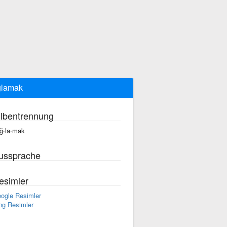
ğlamak
ilbentrennung
ğ·la·mak
ussprache
esimler
ogle Resimler
ng Resimler