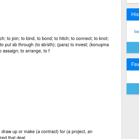
His
ba
ach; to join; to bind, to bond; to hitch; to connect; to knot;
to put sb through (to sb/sth); (para) to invest; (konuşma
o assaign; to arrange, to f
Fav
to draw up or make (a contract) for (a project, an
ized that deal