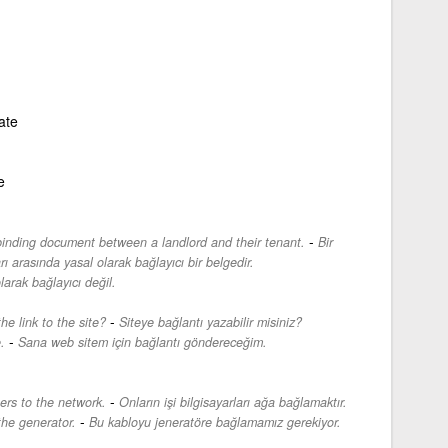
ate
e
-
binding document between a landlord and their tenant.
Bir
rı arasında yasal olarak bağlayıcı bir belgedir.
larak bağlayıcı değil.
-
e link to the site?
Siteye bağlantı yazabilir misiniz?
-
.
Sana web sitem için bağlantı göndereceğim.
-
ers to the network.
Onların işi bilgisayarları ağa bağlamaktır.
-
the generator.
Bu kabloyu jeneratöre bağlamamız gerekiyor.