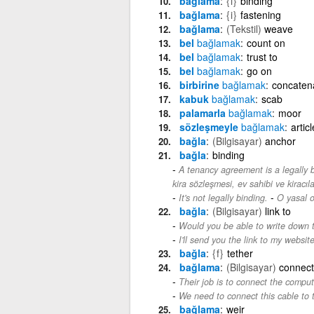
bağlama
{i}
binding
bağlama
{i}
fastening
bağlama
(Tekstil)
weave
bel
bağlamak
count on
bel
bağlamak
trust to
bel
bağlamak
go on
birbirine
bağlamak
concaten
kabuk
bağlamak
scab
palamarla
bağlamak
moor
sözleşmeyle
bağlamak
articl
bağla
(Bilgisayar)
anchor
bağla
binding
A tenancy agreement is a legally 
kira sözleşmesi, ev sahibi ve kiracıla
-
It's not legally binding.
O yasal o
bağla
(Bilgisayar)
link to
Would you be able to write down th
I'll send you the link to my website
bağla
{f}
tether
bağlama
(Bilgisayar)
connect
Their job is to connect the comput
We need to connect this cable to 
bağlama
weir