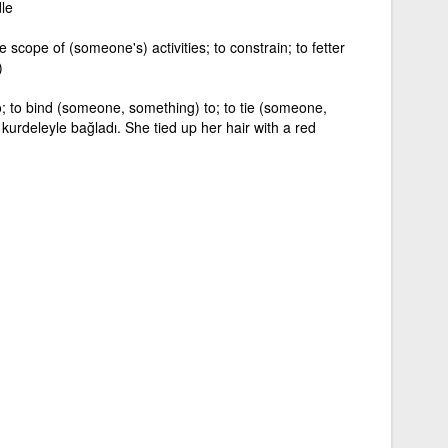
dle
e scope of (someone's) activities; to constrain; to fetter
)
; to bind (someone, something) to; to tie (someone,
 kurdeleyle bağladı. She tied up her hair with a red