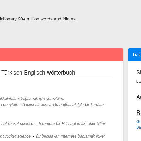
ictionary 20+ million words and idioms.
ba
S
 Türkisch Englisch wörterbuch
ba
A
kkabılarımı bağlamak için çömeldim.
-
a ponytail.
Saçımı bir atkuyruğu bağlamak için bir kurdele
R
Go
-
 not rocket science.
İnternete bir PC bağlamak roket bilimi
Bi
-
n't rocket science.
Bir bilgisayarı internete bağlamak roket