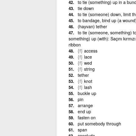
to tie (something) up in a bun
tie down
to tie (someone) down, limit th
to bandage, bind up (a wound
(hayvan) tether
to tie (someone, something) to
something) up (with): Saçını kırmızı
ribbon
{f}
access
{f}
lace
{f}
wed
{f}
string
tether
{f}
knot
{f}
lash
buckle up
pin
arrange
end up
fasten on
put somebody through
span
conclude