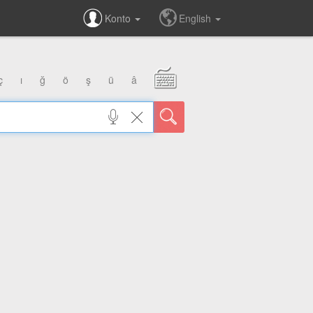
Konto
English
ç
ı
ğ
ö
ş
ü
â