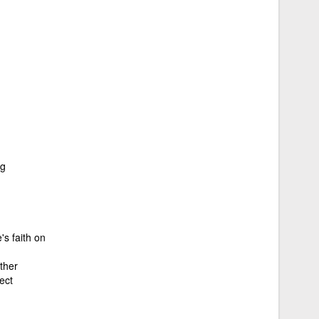
ng
's faith on
ether
ect