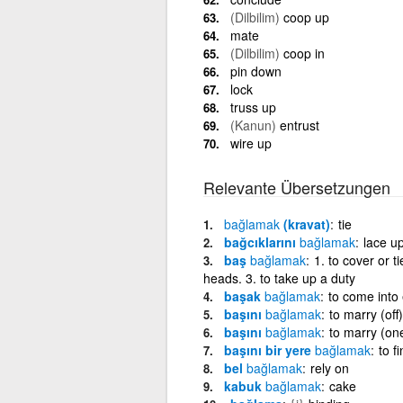
(Dilbilim)
coop up
mate
(Dilbilim)
coop in
pin down
lock
truss up
(Kanun)
entrust
wire up
Relevante Übersetzungen
bağlamak
(kravat)
tie
bağcıklarını
bağlamak
lace u
baş
bağlamak
1. to cover or t
heads. 3. to take up a duty
başak
bağlamak
to come into
başını
bağlamak
to marry (off)
başını
bağlamak
to marry (on
başını bir yere
bağlamak
to f
bel
bağlamak
rely on
kabuk
bağlamak
cake