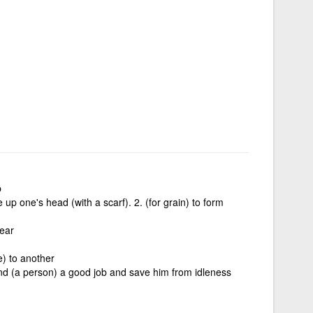
p
ie up one's head (with a scarf). 2. (for grain) to form
 ear
e) to another
ind (a person) a good job and save him from idleness