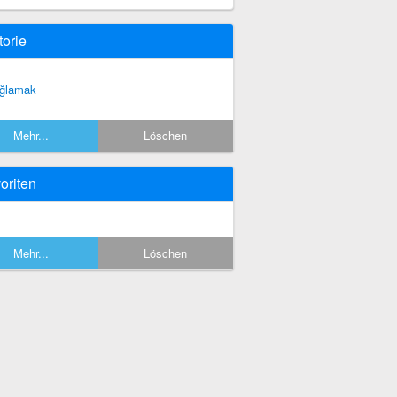
torie
ğlamak
Mehr...
Löschen
oriten
Mehr...
Löschen