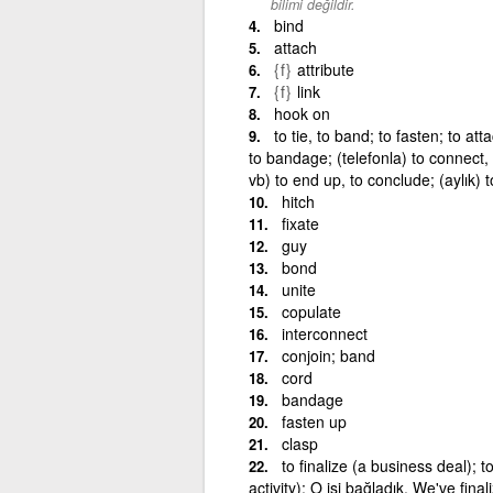
bilimi değildir.
bind
attach
{f}
attribute
{f}
link
hook on
to tie, to band; to fasten; to att
to bandage; (telefonla) to connect, 
vb) to end up, to conclude; (aylık) t
hitch
fixate
guy
bond
unite
copulate
interconnect
conjoin; band
cord
bandage
fasten up
clasp
to finalize (a business deal); 
activity): O işi bağladık. We've final