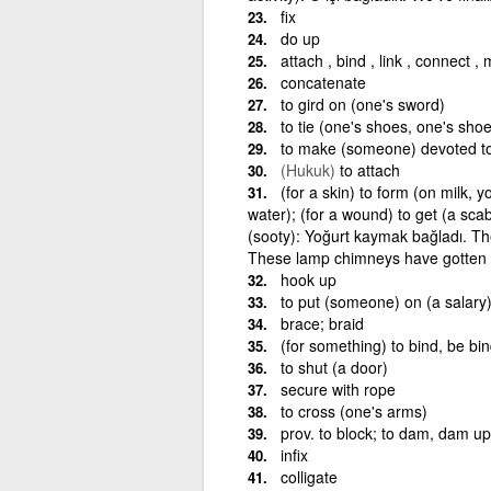
fix
do up
attach , bind , link , connect ,
concatenate
to gird on (one's sword)
to tie (one's shoes, one's shoe
to make (someone) devoted to
(Hukuk)
to attach
(for a skin) to form (on milk, y
water); (for a wound) to get (a scab
(sooty): Yoğurt kaymak bağladı. The
These lamp chimneys have gotten 
hook up
to put (someone) on (a salary)
brace; braid
(for something) to bind, be b
to shut (a door)
secure with rope
to cross (one's arms)
prov. to block; to dam, dam up;
infix
colligate