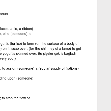
 mount
laces, a tie, a ribbon)
, bind (someone) to
ogurt); (for ice) to form (on the surface of a body of
) on it, scab over; (for the chimney of a lamp) to get
 yogurt's skinned over. Bu şişeler çok is bağladı.
very sooty
; to assign (someone) a regular supply of (rations)
inding upon (someone)
 to stop the flow of