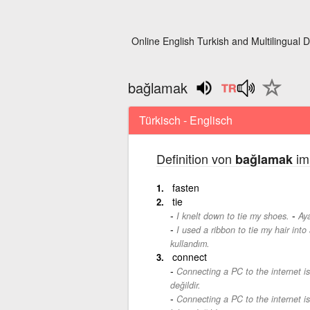
Online English Turkish and Multilingual D
bağlamak
Türkisch - Englisch
Definition von
im
bağlamak
fasten
tie
-
I knelt down to tie my shoes.
Aya
I used a ribbon to tie my hair into 
kullandım.
connect
Connecting a PC to the internet is
değildir.
Connecting a PC to the internet is