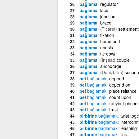
bağlama
regulator
bağlama
lace
bağlama
junction
bağlama
brace
bağlama
(Ticaret)
settlement
bağlama
fixation
bağlama
home port
bağlama
enosis
bağlama
tie down
bağlama
(İnşaat)
couple
bağlama
anchorage
bağlama
(Denizbilim)
securi
bel
bağlamak
depend
bel
bağlamak
depend on
bel
bağlamak
place reliance
bel
bağlamak
count upon
bel
bağlamak
(deyim)
pin one
bel
bağlamak
trust
birbirine
bağlamak
twist tog
birbirine
bağlamak
interconn
birbirine
bağlamak
leashing
birbirine
bağlamak
link