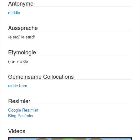
Antonyme
middle
Aussprache
/əˈsīd/ /əˈsaɪd/
Etymologie
() a- +‎ side
Gemeinsame Collocations
aside from
Resimler
Google Resimler
Bing Resimler
Videos