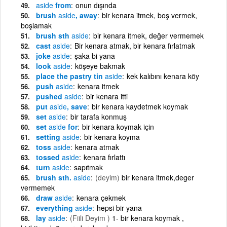
aside
from
onun dışında
brush
aside
, away
bir kenara itmek, boş vermek,
boşlamak
brush sth
aside
bir kenara itmek, değer vermemek
cast
aside
Bir kenara atmak, bir kenara fırlatmak
joke
aside
şaka bi yana
look
aside
köşeye bakmak
place the pastry tin
aside
kek kalıbını kenara köy
push
aside
kenara itmek
pushed
aside
bir kenara itti
put
aside
, save
bir kenara kaydetmek koymak
set
aside
bir tarafa konmuş
set
aside
for
bir kenara koymak için
setting
aside
bir kenara koyma
toss
aside
kenara atmak
tossed
aside
kenara fırlattı
turn
aside
sapıtmak
brush sth.
aside
(deyim)
bir kenara itmek,deger
vermemek
draw
aside
kenara çekmek
everything
aside
hepsi bir yana
lay
aside
(Fiili Deyim )
1- bir kenara koymak ,