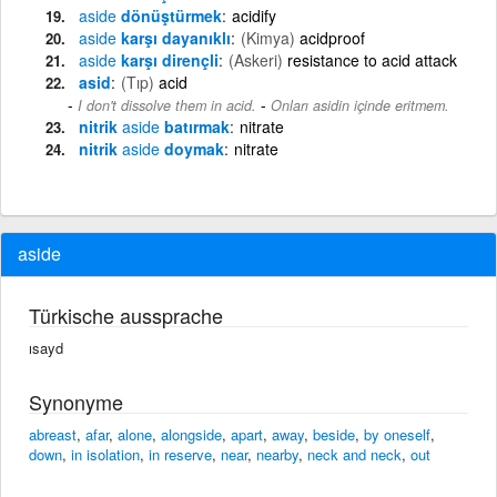
aside
dönüştürmek
acidify
aside
karşı dayanıklı
(Kimya)
acidproof
aside
karşı dirençli
(Askeri)
resistance to acid attack
asid
(Tıp)
acid
-
I don't dissolve them in acid.
Onları asidin içinde eritmem.
nitrik
aside
batırmak
nitrate
nitrik
aside
doymak
nitrate
aside
Türkische aussprache
ısayd
Synonyme
abreast
,
afar
,
alone
,
alongside
,
apart
,
away
,
beside
,
by oneself
,
down
,
in isolation
,
in reserve
,
near
,
nearby
,
neck and neck
,
out