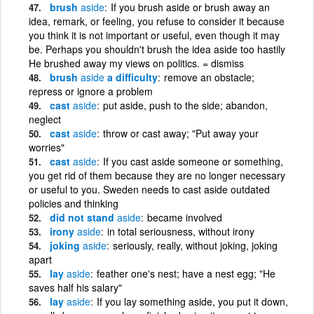
brush
aside
If you brush aside or brush away an
idea, remark, or feeling, you refuse to consider it because
you think it is not important or useful, even though it may
be. Perhaps you shouldn't brush the idea aside too hastily
He brushed away my views on politics. = dismiss
brush
aside
a difficulty
remove an obstacle;
repress or ignore a problem
cast
aside
put aside, push to the side; abandon,
neglect
cast
aside
throw or cast away; "Put away your
worries"
cast
aside
If you cast aside someone or something,
you get rid of them because they are no longer necessary
or useful to you. Sweden needs to cast aside outdated
policies and thinking
did not stand
aside
became involved
irony
aside
in total seriousness, without irony
joking
aside
seriously, really, without joking, joking
apart
lay
aside
feather one's nest; have a nest egg; "He
saves half his salary"
lay
aside
If you lay something aside, you put it down,