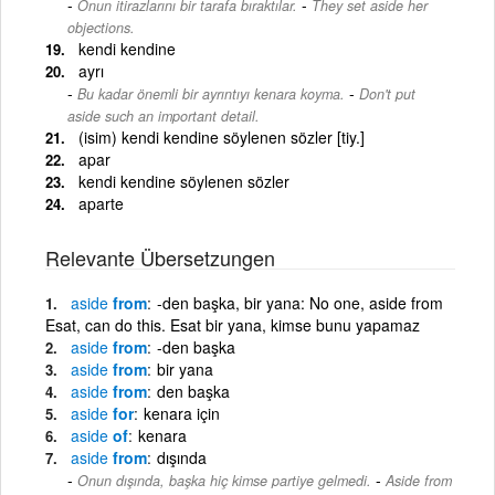
-
Onun itirazlarını bir tarafa bıraktılar.
They set aside her
objections.
kendi kendine
ayrı
-
Bu kadar önemli bir ayrıntıyı kenara koyma.
Don't put
aside such an important detail.
(isim) kendi kendine söylenen sözler [tiy.]
apar
kendi kendine söylenen sözler
aparte
Relevante Übersetzungen
aside
from
-den başka, bir yana: No one, aside from
Esat, can do this. Esat bir yana, kimse bunu yapamaz
aside
from
-den başka
aside
from
bir yana
aside
from
den başka
aside
for
kenara için
aside
of
kenara
aside
from
dışında
-
Onun dışında, başka hiç kimse partiye gelmedi.
Aside from