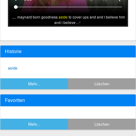
... maynard born goodness
aside
to cover ups and and i believe him
and i believe ...
Historie
aside
Mehr...
Löschen
Favoriten
Mehr...
Löschen