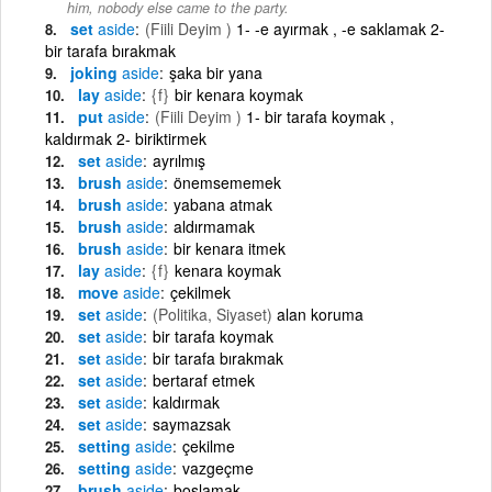
him, nobody else came to the party.
set
aside
(Fiili Deyim )
1- -e ayırmak , -e saklamak 2-
bir tarafa bırakmak
joking
aside
şaka bir yana
lay
aside
{f}
bir kenara koymak
put
aside
(Fiili Deyim )
1- bir tarafa koymak ,
kaldırmak 2- biriktirmek
set
aside
ayrılmış
brush
aside
önemsememek
brush
aside
yabana atmak
brush
aside
aldırmamak
brush
aside
bir kenara itmek
lay
aside
{f}
kenara koymak
move
aside
çekilmek
set
aside
(Politika, Siyaset)
alan koruma
set
aside
bir tarafa koymak
set
aside
bir tarafa bırakmak
set
aside
bertaraf etmek
set
aside
kaldırmak
set
aside
saymazsak
setting
aside
çekilme
setting
aside
vazgeçme
brush
aside
boşlamak