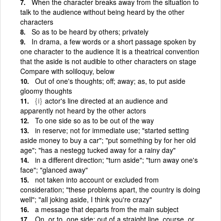
When the character breaks away from the situation to
talk to the audience without being heard by the other
characters
So as to be heard by others; privately
In drama, a few words or a short passage spoken by
one character to the audience It is a theatrical convention
that the aside is not audible to other characters on stage
Compare with soliloquy, below
Out of one's thoughts; off; away; as, to put aside
gloomy thoughts
{i}
actor's line directed at an audience and
apparently not heard by the other actors
To one side so as to be out of the way
in reserve; not for immediate use; "started setting
aside money to buy a car"; "put something by for her old
age"; "has a nestegg tucked away for a rainy day"
in a different direction; "turn aside"; "turn away one's
face"; "glanced away"
not taken into account or excluded from
consideration; "these problems apart, the country is doing
well"; "all joking aside, I think you're crazy"
a message that departs from the main subject
On, or to, one side; out of a straight line, course, or