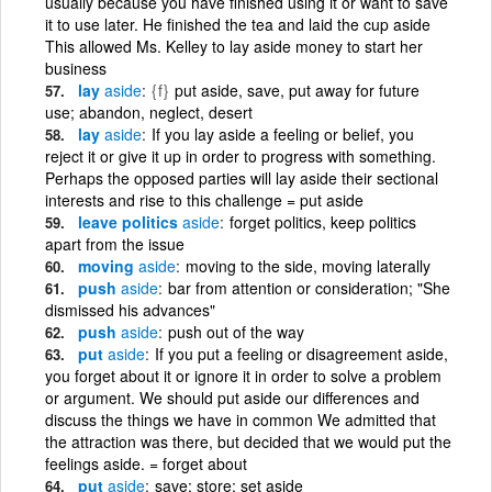
usually because you have finished using it or want to save
it to use later. He finished the tea and laid the cup aside
This allowed Ms. Kelley to lay aside money to start her
business
lay
aside
{f}
put aside, save, put away for future
use; abandon, neglect, desert
lay
aside
If you lay aside a feeling or belief, you
reject it or give it up in order to progress with something.
Perhaps the opposed parties will lay aside their sectional
interests and rise to this challenge = put aside
leave politics
aside
forget politics, keep politics
apart from the issue
moving
aside
moving to the side, moving laterally
push
aside
bar from attention or consideration; "She
dismissed his advances"
push
aside
push out of the way
put
aside
If you put a feeling or disagreement aside,
you forget about it or ignore it in order to solve a problem
or argument. We should put aside our differences and
discuss the things we have in common We admitted that
the attraction was there, but decided that we would put the
feelings aside. = forget about
put
aside
save; store; set aside