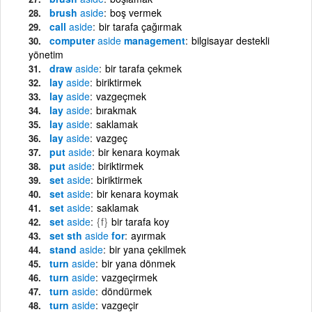
brush
aside
boş vermek
call
aside
bir tarafa çağırmak
computer
aside
management
bilgisayar destekli
yönetim
draw
aside
bir tarafa çekmek
lay
aside
biriktirmek
lay
aside
vazgeçmek
lay
aside
bırakmak
lay
aside
saklamak
lay
aside
vazgeç
put
aside
bir kenara koymak
put
aside
biriktirmek
set
aside
biriktirmek
set
aside
bir kenara koymak
set
aside
saklamak
set
aside
{f}
bir tarafa koy
set sth
aside
for
ayırmak
stand
aside
bir yana çekilmek
turn
aside
bir yana dönmek
turn
aside
vazgeçirmek
turn
aside
döndürmek
turn
aside
vazgeçir