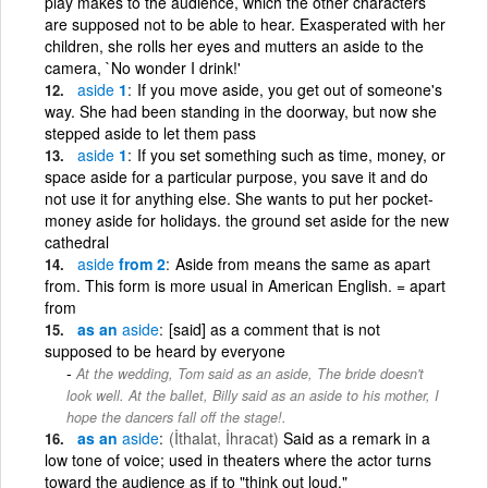
play makes to the audience, which the other characters
are supposed not to be able to hear. Exasperated with her
children, she rolls her eyes and mutters an aside to the
camera, `No wonder I drink!'
aside
1
If you move aside, you get out of someone's
way. She had been standing in the doorway, but now she
stepped aside to let them pass
aside
1
If you set something such as time, money, or
space aside for a particular purpose, you save it and do
not use it for anything else. She wants to put her pocket-
money aside for holidays. the ground set aside for the new
cathedral
aside
from 2
Aside from means the same as apart
from. This form is more usual in American English. = apart
from
as an
aside
[said] as a comment that is not
supposed to be heard by everyone
At the wedding, Tom said as an aside, The bride doesn't
look well. At the ballet, Billy said as an aside to his mother, I
hope the dancers fall off the stage!.
as an
aside
(İthalat, İhracat)
Said as a remark in a
low tone of voice; used in theaters where the actor turns
toward the audience as if to "think out loud."