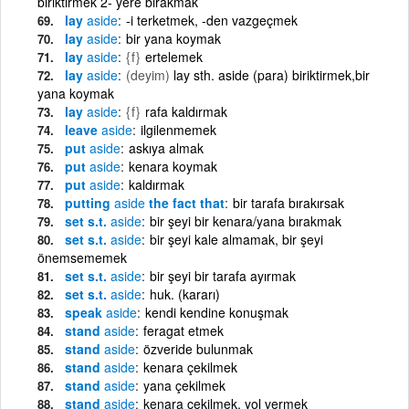
biriktirmek 2- yere bırakmak
lay
aside
-i terketmek, -den vazgeçmek
lay
aside
bir yana koymak
lay
aside
{f}
ertelemek
lay
aside
(deyim)
lay sth. aside (para) biriktirmek,bir
yana koymak
lay
aside
{f}
rafa kaldırmak
leave
aside
ilgilenmemek
put
aside
askıya almak
put
aside
kenara koymak
put
aside
kaldırmak
putting
aside
the fact that
bir tarafa bırakırsak
set s.t.
aside
bir şeyi bir kenara/yana bırakmak
set s.t.
aside
bir şeyi kale almamak, bir şeyi
önemsememek
set s.t.
aside
bir şeyi bir tarafa ayırmak
set s.t.
aside
huk. (kararı)
speak
aside
kendi kendine konuşmak
stand
aside
feragat etmek
stand
aside
özveride bulunmak
stand
aside
kenara çekilmek
stand
aside
yana çekilmek
stand
aside
kenara çekilmek, yol vermek