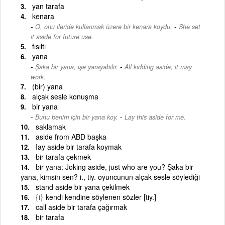
yan tarafa
kenara
-
O, onu ileride kullanmak üzere bir kenara koydu.
She set
it aside for future use.
fısıltı
yana
-
Şaka bir yana, işe yarayabilir.
All kidding aside, it may
work.
(bir) yana
alçak sesle konuşma
bir yana
-
Bunu benim için bir yana koy.
Lay this aside for me.
saklamak
aside from ABD başka
Iay aside bir tarafa koymak
bir tarafa çekmek
bir yana: Joking aside, just who are you? Şaka bir
yana, kimsin sen? i., tiy. oyuncunun alçak sesle söylediği
stand aside bir yana çekilmek
{i}
kendi kendine söylenen sözler [tiy.]
call aside bir tarafa çağırmak
bir tarafa