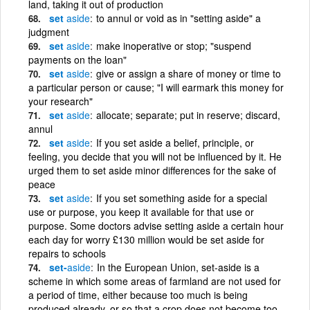
land, taking it out of production
set
aside
to annul or void as in "setting aside" a
judgment
set
aside
make inoperative or stop; "suspend
payments on the loan"
set
aside
give or assign a share of money or time to
a particular person or cause; "I will earmark this money for
your research"
set
aside
allocate; separate; put in reserve; discard,
annul
set
aside
If you set aside a belief, principle, or
feeling, you decide that you will not be influenced by it. He
urged them to set aside minor differences for the sake of
peace
set
aside
If you set something aside for a special
use or purpose, you keep it available for that use or
purpose. Some doctors advise setting aside a certain hour
each day for worry £130 million would be set aside for
repairs to schools
set-
aside
In the European Union, set-aside is a
scheme in which some areas of farmland are not used for
a period of time, either because too much is being
produced already, or so that a crop does not become too