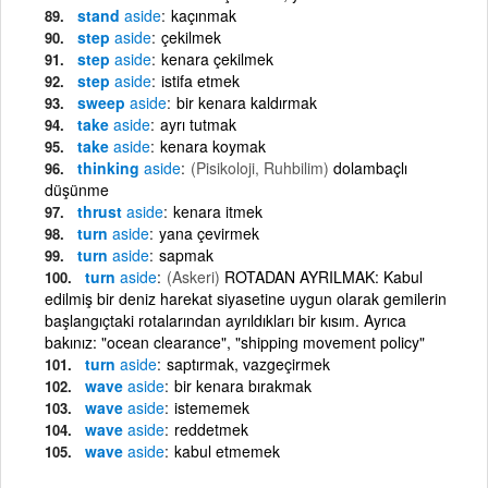
stand
aside
kaçınmak
step
aside
çekilmek
step
aside
kenara çekilmek
step
aside
istifa etmek
sweep
aside
bir kenara kaldırmak
take
aside
ayrı tutmak
take
aside
kenara koymak
thinking
aside
(Pisikoloji, Ruhbilim)
dolambaçlı
düşünme
thrust
aside
kenara itmek
turn
aside
yana çevirmek
turn
aside
sapmak
turn
aside
(Askeri)
ROTADAN AYRILMAK: Kabul
edilmiş bir deniz harekat siyasetine uygun olarak gemilerin
başlangıçtaki rotalarından ayrıldıkları bir kısım. Ayrıca
bakınız: "ocean clearance", "shipping movement policy"
turn
aside
saptırmak, vazgeçirmek
wave
aside
bir kenara bırakmak
wave
aside
istememek
wave
aside
reddetmek
wave
aside
kabul etmemek