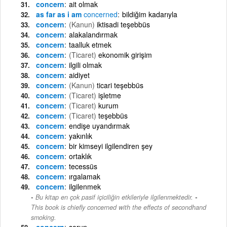
concern
ait olmak
as far as i am
concerned
bildiğim kadarıyla
concern
(Kanun)
iktisadi teşebbüs
concern
alakalandırmak
concern
taalluk etmek
concern
(Ticaret)
ekonomik girişim
concern
ilgili olmak
concern
aidiyet
concern
(Kanun)
ticari teşebbüs
concern
(Ticaret)
işletme
concern
(Ticaret)
kurum
concern
(Ticaret)
teşebbüs
concern
endişe uyandırmak
concern
yakınlık
concern
bir kimseyi ilgilendiren şey
concern
ortaklık
concern
tecessüs
concern
ırgalamak
concern
ilgilenmek
-
Bu kitap en çok pasif içiciliğin etkileriyle ilgilenmektedir.
This book is chiefly concerned with the effects of secondhand
smoking.
concern
sorun