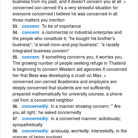
business from my past, and it doesn't concern you at all. +
concerned con·cerned It's a very stressful situation for
everyone concerned I believe he was concerned in all
those matters you mention
concern
To be of importance
concern
a commercial or industrial enterprise and
the people who constitute it; "he bought his brother's
business"; "a small mom-and-pop business"; "a racially
integrated business concern"
concern
If something concerns you, it worries you.
The growing number of people seeking refuge in Thailand
is beginning to concern Western aid agencies It concerned
her that Bess was developing a crush on Max. +
concerned con·cerned Academics and employers are
deeply concerned that students are not sufficiently
prepared mathematically for university courses. a phone
call from a concerned neighbor
concernedly
in a manner showing concern; "`Are
you all right,' he asked concernedly
concernedly
In a concerned manner; solicitously;
sympathetically
concernedly
anxiously, worriedly; interestedly; in the
manner of being involved