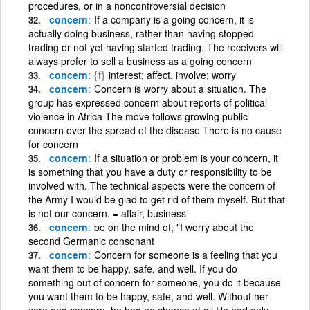
procedures, or in a noncontroversial decision
concern
If a company is a going concern, it is
actually doing business, rather than having stopped
trading or not yet having started trading. The receivers will
always prefer to sell a business as a going concern
concern
{f}
interest; affect, involve; worry
concern
Concern is worry about a situation. The
group has expressed concern about reports of political
violence in Africa The move follows growing public
concern over the spread of the disease There is no cause
for concern
concern
If a situation or problem is your concern, it
is something that you have a duty or responsibility to be
involved with. The technical aspects were the concern of
the Army I would be glad to get rid of them myself. But that
is not our concern. = affair, business
concern
be on the mind of; "I worry about the
second Germanic consonant
concern
Concern for someone is a feeling that you
want them to be happy, safe, and well. If you do
something out of concern for someone, you do it because
you want them to be happy, safe, and well. Without her
care and concern, he had no chance at all He had only