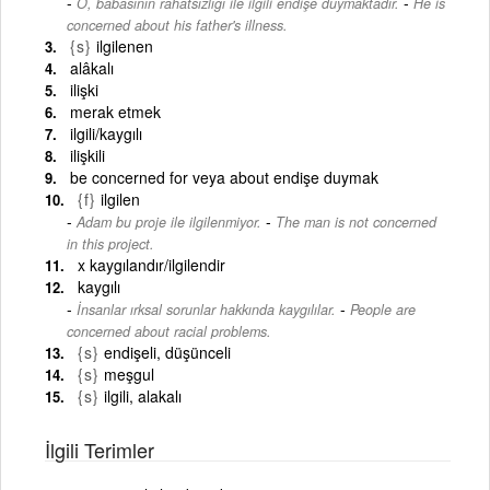
-
O, babasının rahatsızlığı ile ilgili endişe duymaktadır.
He is
concerned about his father's illness.
{s}
ilgilenen
alâkalı
ilişki
merak etmek
ilgili/kaygılı
ilişkili
be concerned for veya about endişe duymak
{f}
ilgilen
-
Adam bu proje ile ilgilenmiyor.
The man is not concerned
in this project.
x kaygılandır/ilgilendir
kaygılı
-
İnsanlar ırksal sorunlar hakkında kaygılılar.
People are
concerned about racial problems.
{s}
endişeli, düşünceli
{s}
meşgul
{s}
ilgili, alakalı
İlgili Terimler