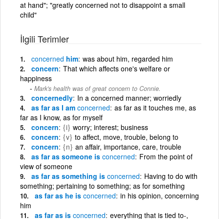
at hand"; "greatly concerned not to disappoint a small
child"
İlgili Terimler
concerned
him
was about him, regarded him
concern
That which affects one's welfare or
happiness
Mark's health was of great concern to Connie.
concernedly
In a concerned manner; worriedly
as far as I am
concerned
as far as it touches me, as
far as I know, as for myself
concern
{i}
worry; interest; business
concern
{v}
to affect, move, trouble, belong to
concern
{n}
an affair, importance, care, trouble
as far as someone is
concerned
From the point of
view of someone
as far as something is
concerned
Having to do with
something; pertaining to something; as for something
as far as he is
concerned
in his opinion, concerning
him
as far as is
concerned
everything that is tied to-,