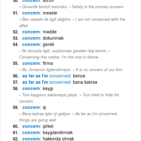
-
Güvenlik birincil sorundur.
Safety is the primary concern.
concern
mesele
-
Ben mesele ile ilgili değilim.
I am not concerned with the
affair.
concern
madde
concern
dokunmak
concern
gerek
-
Bu konuyla ilgili, suçlanması gereken kişi benim.
Concerning this matter, I'm the one to blame.
concern
firma
-
Bu, firmamızı ilgilendirmiyor.
It is no concern of our firm.
as far as I'm
concerned
bence
as far as I'm
concerned
bana kalırsa
concern
kaygı
-
Tom kaygısını saklamaya çalıştı.
Tom tried to hide his
concern.
concern
iş
-
Bana kalırsa işler iyi gidiyor.
As far as I'm concerned,
things are going well.
concern
şirket
concern
kaygılandırmak
concern
hakkında olmak