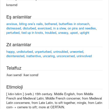
kınsırnd
Eş anlamlılar
anxious
,
biting one’s nails
,
bothered
,
butterflies in stomach
,
distressed
,
disturbed
,
exercised
,
in a stew
,
on pins and needles
,
perturbed
,
tied up in knots
,
troubled
,
uneasy
,
upset
,
uptight
Zıt anlamlılar
happy
,
undisturbed
,
unperturbed
,
untroubled
,
unworried
,
disinterested
,
inattentive
,
uncaring
,
unconcerned
,
uninvolved
Telaffuz
/kənˈsərnd/ /kənˈsɜrnd/
Etimoloji
[ k&n-'s&rn ] (verb.) 15th century. Middle English, from Middle
French and Medieval Latin; Middle French concerner, from Medieval
Latin concernere, from Late Latin, to sift together, mingle, from Latin
com- + cernere to sift; more at CERTAIN.