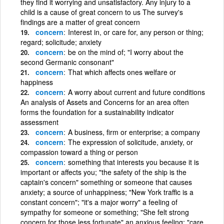
they find it worrying and unsatisfactory. Any injury to a
child is a cause of great concern to us The survey's
findings are a matter of great concern
concern
Interest in, or care for, any person or thing;
regard; solicitude; anxiety
concern
be on the mind of; "I worry about the
second Germanic consonant"
concern
That which affects ones welfare or
happiness
concern
A worry about current and future conditions
An analysis of Assets and Concerns for an area often
forms the foundation for a sustainability indicator
assessment
concern
A business, firm or enterprise; a company
concern
The expression of solicitude, anxiety, or
compassion toward a thing or person
concern
something that interests you because it is
important or affects you; "the safety of the ship is the
captain's concern" something or someone that causes
anxiety; a source of unhappiness; "New York traffic is a
constant concern"; "it's a major worry" a feeling of
sympathy for someone or something; "She felt strong
concern for those less fortunate" an anxious feeling; "care