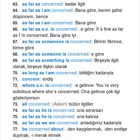
as far as
concerned
kadar ilgili
as far as i am
concerned
Bana göre, benim şahsi
düşüncem, bence
as far as i am
concerned
Bana göre
as far as s.o. is
concerned
-e göre: İt´s fine as far
as İ´m concerned. Bana göre iyi
as far as somenone is
concerned
Birinin fikrince,
birine göre
as far as someone is
concerned
e göre
as far as something is
concerned
Birşeyle ilgili
olarak, birşeye ilişkin olarak
as long as i am
concerned
bildiğim kadarıyla
concern
endiş
where s.o. is
concerned
-e gelince: You´re very
solicitous where she´s concerned. Ona gelince çok ilgi
gösteriyorsun
all
concerned
(Askeri)
bütün ilgililer
as far as he is
concerned
ona sorarsan
as far as he is
concerned
ona kalırsa
as far as we are
concerned
anladığımız kadarıyla
be
concerned
about
-den kaygılanmak, -den endişe
duymak, -i merak etmek