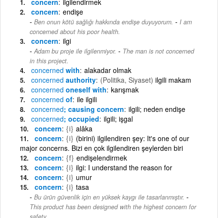
concern
ilgilendirmek
concern
endişe
-
Ben onun kötü sağlığı hakkında endişe duyuyorum.
I am
concerned about his poor health.
concern
ilgi
-
Adam bu proje ile ilgilenmiyor.
The man is not concerned
in this project.
concerned
with
alakadar olmak
concerned
authority
(Politika, Siyaset)
ilgili makam
concerned
oneself with
karışmak
concerned
of
ile ilgili
concerned
; causing concern
ilgili; neden endişe
concerned
; occupied
ilgili; işgal
concern
{i}
alâka
concern
{i}
(birini) ilgilendiren şey: It's one of our
major concerns. Bizi en çok ilgilendiren şeylerden biri
concern
{f}
endişelendirmek
concern
{i}
ilgi: I understand the reason for
concern
{i}
umur
concern
{i}
tasa
-
Bu ürün güvenlik için en yüksek kaygı ile tasarlanmıştır.
This product has been designed with the highest concern for
safety.