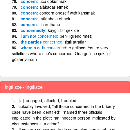
concern
ucu dokunmak
concern
alâkadar etmek
concern
concern oneself with karışmak
concern
müdahale etmek
concern
ticarethane
concernedly
kaygılı bir şekilde
i am not
concerned
beni ilgilendirmez
the parties
concerned
ilgili taraflar
where s.o. is
concerned
e gelince: You're very
solicitous where she's concerned. Ona gelince çok ilgi
gösteriyorsun
İngilizce - İngilizce
{a}
engaged, affected, troubled
culpably involved; "all those concerned in the bribery
case have been identified"; "named three officials
implicated in the plot"; "an innocent person implicated by
circumstances in a crime"
If you are concerned to do something, you want to do