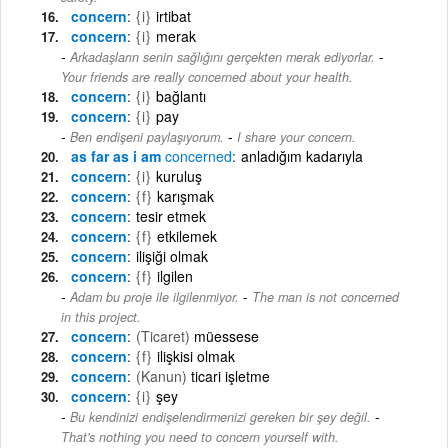
concern
{i}
irtibat
concern
{i}
merak
-
Arkadaşların senin sağlığını gerçekten merak ediyorlar.
Your friends are really concerned about your health.
concern
{i}
bağlantı
concern
{i}
pay
-
Ben endişeni paylaşıyorum.
I share your concern.
as far as i am
concerned
anladığım kadarıyla
concern
{i}
kuruluş
concern
{f}
karışmak
concern
tesir etmek
concern
{f}
etkilemek
concern
ilişiği olmak
concern
{f}
ilgilen
-
Adam bu proje ile ilgilenmiyor.
The man is not concerned
in this project.
concern
(Ticaret)
müessese
concern
{f}
ilişkisi olmak
concern
(Kanun)
ticari işletme
concern
{i}
şey
-
Bu kendinizi endişelendirmenizi gereken bir şey değil.
That's nothing you need to concern yourself with.