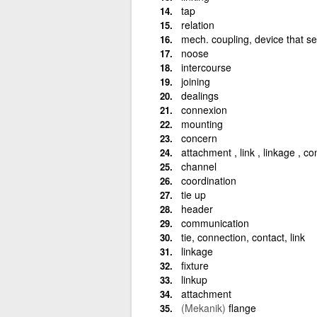
tap
relation
mech. coupling, device that se
noose
intercourse
joining
dealings
connexion
mounting
concern
attachment , link , linkage , c
channel
coordination
tie up
header
communication
tie, connection, contact, link
linkage
fixture
linkup
attachment
(Mekanik)
flange