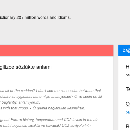
ictionary 20+ million words and idioms.
bağ
H
gilizce sözlükte anlamı
ba
Te
os all of the sudden? I don't see the connection between that
rdebire su aygırlarını bana niçin anlatıyorsun? O ve senin on iki
i bağlantıyı anlamıyorum.
O
-
s with that group.
O grupla bağlantıları kesmelisin.
ba
ughout Earth's history, temperature and CO2 levels in the air
R
ın tarihi boyunca, sıcaklık ve havadaki CO2 seviyelerinin