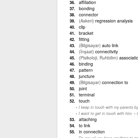
affiliation
bonding
connector
(Askeri)
regression analysis
clip
bracket
fitting
(Bilgisayar)
auto link
(İnşaat)
connectivity
(Pisikoloji, Ruhbilim)
associati
binding
pattern
juncture
(Bilgisayar)
connection to
joint
terminal
touch
I keep in touch with my parents by
-
I want to get in touch with him.
attaching
to link
in connection
Do any of you have anything to sa