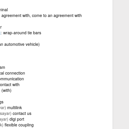
minal
 agreement with, come to an agreement with
r
k
wrap-around tie bars
 an automotive vehicle)
ram
cal connection
communication
ontact with
 (with)
gs
yar)
multilink
isayar)
contact us
ayar)
digi port
k)
flexible coupling