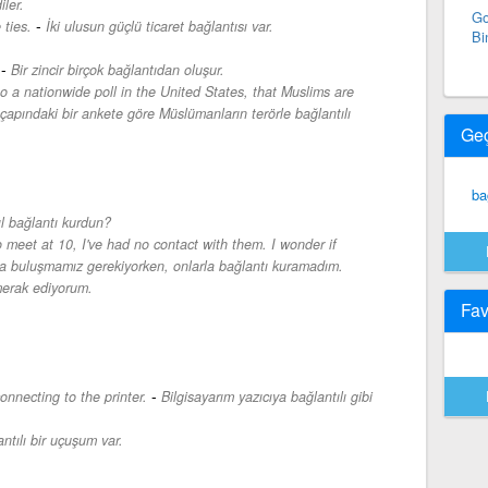
ler.
Go
-
 ties.
İki ulusun güçlü ticaret bağlantısı var.
Bi
-
Bir zincir birçok bağlantıdan oluşur.
 to a nationwide poll in the United States, that Muslims are
çapındaki bir ankete göre Müslümanların terörle bağlantılı
Ge
ba
l bağlantı kurdun?
eet at 10, I've had no contact with them. I wonder if
a buluşmamız gerekiyorken, onlarla bağlantı kuramadım.
merak ediyorum.
Fav
-
nnecting to the printer.
Bilgisayarım yazıcıya bağlantılı gibi
ntılı bir uçuşum var.