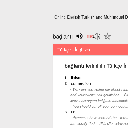
Online English Turkish and Multilingual D
bağlantı
Türkçe - İngilizce
teriminin Türkçe İn
bağlantı
liaison
connection
Why are you telling me about hipp
-
and your twelve red goldfishes.
Bi
kırmızı akvaryum balığının arasındak
You should cut off your connection
tie
Scientists have learned that, thro
-
are closely tied.
Bilimciler dünya'n