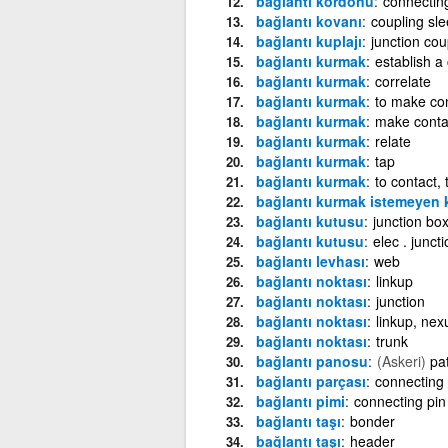
bağlantı kordonu
connectin
bağlantı kovanı
coupling sl
bağlantı kuplajı
junction cou
bağlantı kurmak
establish a
bağlantı kurmak
correlate
bağlantı kurmak
to make con
bağlantı kurmak
make conta
bağlantı kurmak
relate
bağlantı kurmak
tap
bağlantı kurmak
to contact, 
bağlantı kurmak istemeyen 
bağlantı kutusu
junction bo
bağlantı kutusu
elec . junct
bağlantı levhası
web
bağlantı noktası
linkup
bağlantı noktası
junction
bağlantı noktası
linkup, nex
bağlantı noktası
trunk
bağlantı panosu
(Askeri)
pa
bağlantı parçası
connecting
bağlantı pimi
connecting pin
bağlantı taşı
bonder
bağlantı taşı
header