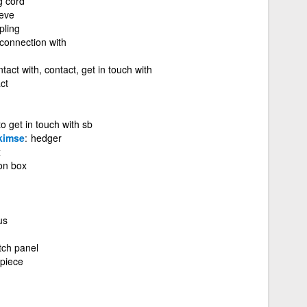
g cord
eeve
pling
 connection with
tact with, contact, get in touch with
ct
to get in touch with sb
kimse
hedger
x
ion box
us
tch panel
 piece