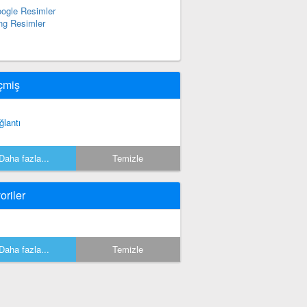
ogle Resimler
ng Resimler
çmiş
ğlantı
Daha fazla...
Temizle
oriler
Daha fazla...
Temizle