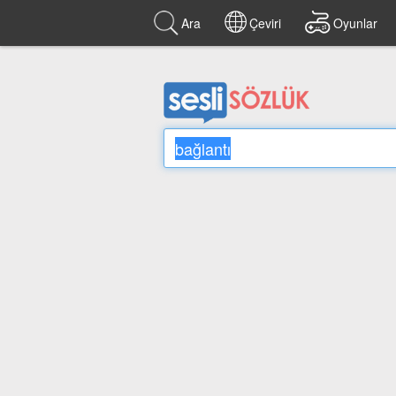
Ara
Çeviri
Oyunlar