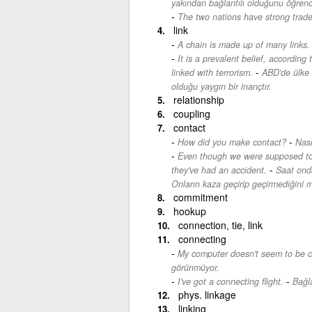
yakından bağlantılı olduğunu öğrendi
The two nations have strong trade
link
A chain is made up of many links.
It is a prevalent belief, according
-
linked with terrorism.
ABD'de ülke 
olduğu yaygın bir inançtır.
relationship
coupling
contact
-
How did you make contact?
Nası
Even though we were supposed to m
-
they've had an accident.
Saat ond
Onların kaza geçirip geçirmediğini 
commitment
hookup
connection, tie, link
connecting
My computer doesn't seem to be co
görünmüyor.
-
I've got a connecting flight.
Bağla
phys. linkage
linking