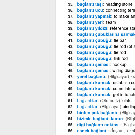
bağlantı taşı
heading stone
bağlantı ucu
connecting ter
bağlantı yapmak
to make an
bağlantı yeri
seam
bağlantı yıldızı
reference sta
bağlantı çubuklarına sarma
bağlantı çubuğu
tie bar
bağlantı çubuğu
tie rod (of
bağlantı çubuğu
tie rod
bağlantı çubuğu
link rod
bağlantı şeması
hookup
bağlantı şeması
wiring diag
yerel bağlantı
(Bilgisayar)
lo
bağlantı kurmak
establish 
bağlantı kurmak
come into c
bağlantı kurmak
get in touch
bağlantı
lar
(Otomotiv)
joints
bağlantı
lar
(Bilgisayar)
bindin
birden çok bağlantı
(Bilgisa
bizimle bağlantı kurun
(Bilg
digi bağlantı noktası
(Bilgis
esnek bağlantı
(İnşaat,Tekni