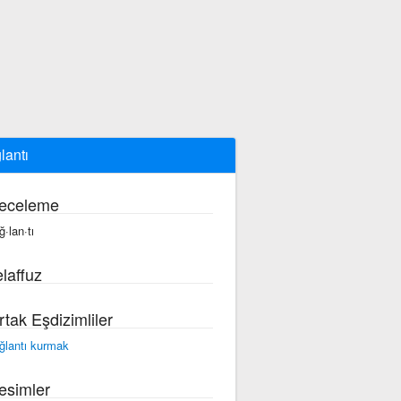
lantı
eceleme
ğ·lan·tı
laffuz
rtak Eşdizimliler
ğlantı kurmak
esimler