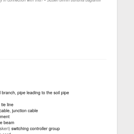
 branch, pipe leading to the soil pipe
tie line
cable, junction cable
ement
tie beam
skeri)
switching controller group