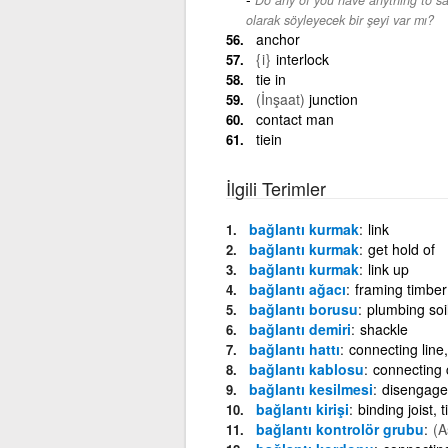
olarak söyleyecek bir şeyi var mı?
anchor
{i}
interlock
tie in
(İnşaat)
junction
contact man
tiein
İlgili Terimler
bağlantı kurmak
link
bağlantı kurmak
get hold of
bağlantı kurmak
link up
bağlantı ağacı
framing timber
bağlantı borusu
plumbing soil
bağlantı demiri
shackle
bağlantı hattı
connecting line, 
bağlantı kablosu
connecting 
bağlantı kesilmesi
disengag
bağlantı kirişi
binding joist, 
bağlantı kontrolör grubu
(A