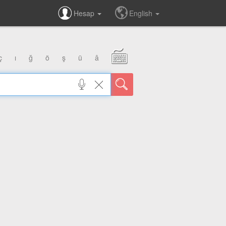
Hesap
English
ç
ı
ğ
ö
ş
ü
â