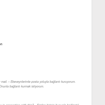
on
-
 mail.
Ebeveynlerimle posta yoluyla bağlantı kuruyorum.
Onunla bağlantı kurmak istiyorum.
-
y in connection with this?
Sizden birinin bununla bağlantılı