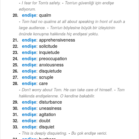
-
I fear for Tom's safety.
Tom'un güvenliği için endişe
ediyorum.
endişe
qualm
Tom had no qualms at all about speaking in front of such a
-
large audience.
Tom'un böylesine büyük bir izleyicinin
önünde konuşma hakkında hiç endişesi yoktu.
endişe
apprehensiveness
endişe
solicitude
endişe
inquietude
endişe
preoccupation
endişe
anxiousness
endişe
disquietude
endişe
scruple
endişe
care
-
Don't worry about Tom. He can take care of himself.
Tom
hakkında endişelenme. O kendine bakabilir.
endişe
disturbance
endişe
uneasiness
endişe
agitation
endişe
doubt
endişe
disquiet
-
This is deeply disquieting.
Bu çok endişe verici.
endişe
bugbear