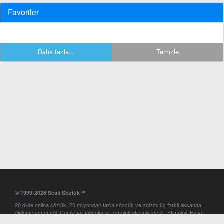
Favoriler
Daha fazla...
Temizle
© 1999-2026 Sesli Sözlük™
20 dilde online sözlük. 20 milyondan fazla sözcük ve anlamı üç farklı aksanda
dinleme seçeneği. Cümle ve Videolar ile zenginleştirilmiş içerik. Etimoloji, Eş ve
Zıt anlamlar, kelime okunuşları ve günün kelimesi. Yazım Türkçeleştirici ile hatalı