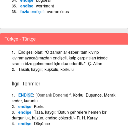
endişe
worriment
fazla
endişeli
overanxious
Türkçe - Türkçe
Endişesi olan: "O zamanlar ezberi tam kıvırıp
kıvıramayacağımızdan endişeli, kalp çarpıntıları içinde
sıranın bize gelmemesi için dua ederdik."- Ç. Altan
Tasalı, kaygılı; kuşkulu, korkulu
İlgili Terimler
ENDİŞE
(Osmanlı Dönemi)
f. Korku. Düşünce. Merak,
keder, kuruntu
endişe
Korku
endişe
Tasa, kaygı: "Bütün çehrelere hemen bir
durgunluk, hüzün, endişe çökerdi."- R. H. Karay
endişe
Düşünce