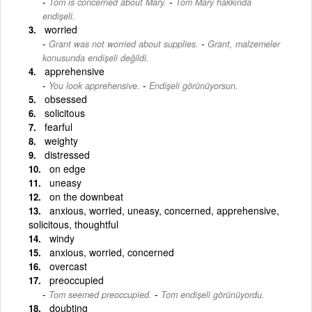
-
Tom is concerned about Mary.
Tom Mary hakkında
endişeli.
worried
-
Grant was not worried about supplies.
Grant, malzemeler
konusunda endişeli değildi.
apprehensive
-
You look apprehensive.
Endişeli görünüyorsun.
obsessed
solicitous
fearful
weighty
distressed
on edge
uneasy
on the downbeat
anxious, worried, uneasy, concerned, apprehensive,
solicitous, thoughtful
windy
anxious, worried, concerned
overcast
preoccupied
-
Tom seemed preoccupied.
Tom endişeli görünüyordu.
doubting