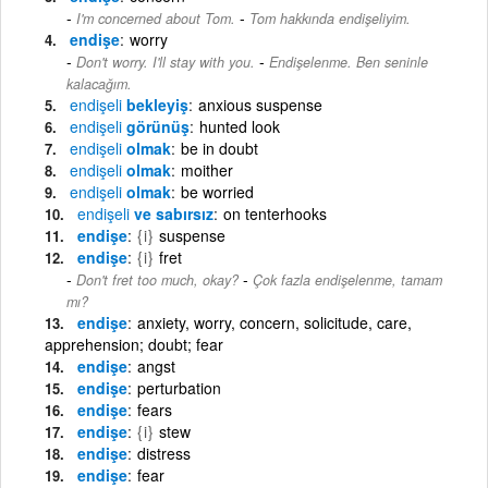
-
I'm concerned about Tom.
Tom hakkında endişeliyim.
endişe
worry
-
Don't worry. I'll stay with you.
Endişelenme. Ben seninle
kalacağım.
endişeli
bekleyiş
anxious suspense
endişeli
görünüş
hunted look
endişeli
olmak
be in doubt
endişeli
olmak
moither
endişeli
olmak
be worried
endişeli
ve sabırsız
on tenterhooks
endişe
{i}
suspense
endişe
{i}
fret
-
Don't fret too much, okay?
Çok fazla endişelenme, tamam
mı?
endişe
anxiety, worry, concern, solicitude, care,
apprehension; doubt; fear
endişe
angst
endişe
perturbation
endişe
fears
endişe
{i}
stew
endişe
distress
endişe
fear