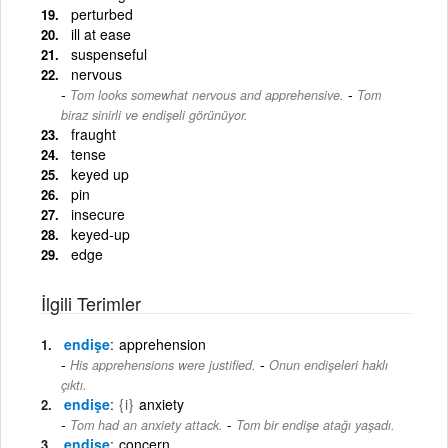
perturbed
ill at ease
suspenseful
nervous
-
Tom looks somewhat nervous and apprehensive.
Tom
biraz sinirli ve endişeli görünüyor.
fraught
tense
keyed up
pin
insecure
keyed-up
edge
İlgili Terimler
endişe
apprehension
-
His apprehensions were justified.
Onun endişeleri haklı
çıktı.
endişe
{i}
anxiety
-
Tom had an anxiety attack.
Tom bir endişe atağı yaşadı.
endişe
concern