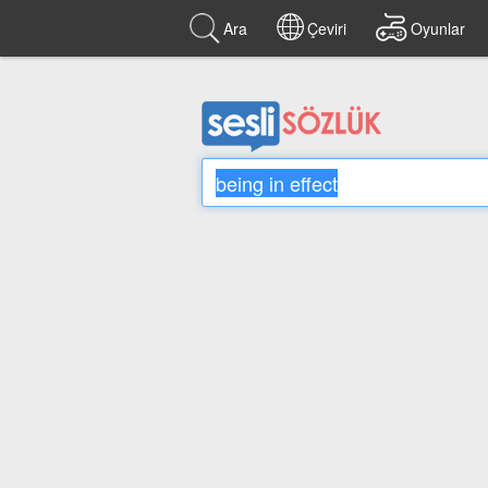
Ara
Çeviri
Oyunlar