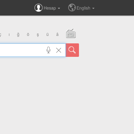
Hesap
English
ç
ı
ğ
ö
ş
ü
â