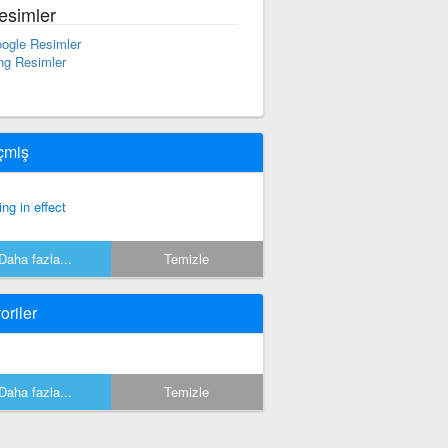
esimler
ogle Resimler
ng Resimler
çmiş
ing in effect
Daha fazla...
Temizle
oriler
Daha fazla...
Temizle