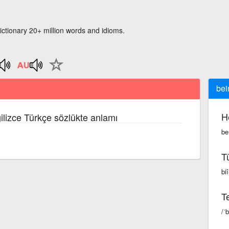
ictionary 20+ million words and idioms.
bei
H
gilizce Türkçe sözlükte anlamı
be
T
biî
Te
/ˈ