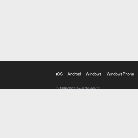
iOS
Android
Windows
WindowsPhone
© 1999-2026 Sesli Sözlük™
20 dilde online sözlük. 20 milyondan fazla sözcük ve anl
kelimesi. Yazım Türkçeleştirici ile hatalı Türkçe metinl
İngilizce kelime haznenizi arttıracak kelime oyunları. 
seslendirilişini otomatik dinlemek için ayarlardan isteğin