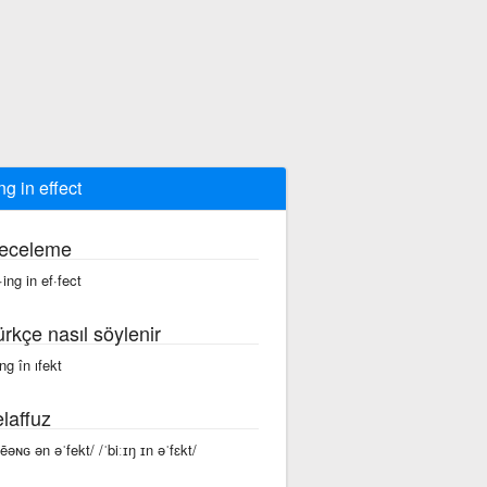
ng in effect
eceleme
·ing in ef·fect
ürkçe nasıl söylenir
ng în ıfekt
laffuz
bēəɴɢ ən əˈfekt/ /ˈbiːɪŋ ɪn əˈfɛkt/