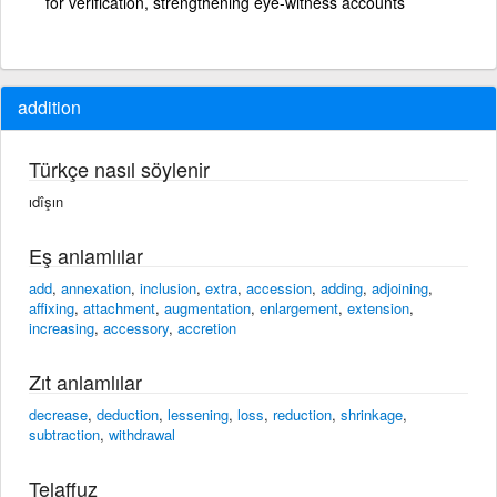
for verification, strengthening eye-witness accounts
addition
Türkçe nasıl söylenir
ıdîşın
Eş anlamlılar
add
,
annexation
,
inclusion
,
extra
,
accession
,
adding
,
adjoining
,
affixing
,
attachment
,
augmentation
,
enlargement
,
extension
,
increasing
,
accessory
,
accretion
Zıt anlamlılar
decrease
,
deduction
,
lessening
,
loss
,
reduction
,
shrinkage
,
subtraction
,
withdrawal
Telaffuz