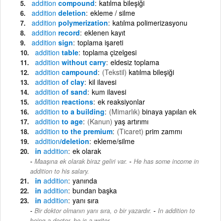
addition
compound
katılma bileşiği
addition
deletion
ekleme / silme
addition
polymerization
katılma polimerizasyonu
addition
record
eklenen kayıt
addition
sign
toplama işareti
addition
table
toplama çizelgesi
addition
without carry
eldesiz toplama
addition
campound
(Tekstil)
katılma bileşiği
addition
of clay
kil ilavesi
addition
of sand
kum ilavesi
addition
reactions
ek reaksiyonlar
addition
to a building
(Mimarlık)
binaya yapılan ek
addition
to age
(Kanun)
yaş artırımı
addition
to the premium
(Ticaret)
prim zammı
addition
/deletion
ekleme/silme
in
addition
ek olarak
-
Maaşına ek olarak biraz geliri var.
He has some income in
addition to his salary.
in
addition
yanında
in
addition
bundan başka
in
addition
yanı sıra
-
Bir doktor olmanın yanı sıra, o bir yazardır.
In addition to
being a doctor, he is a writer.