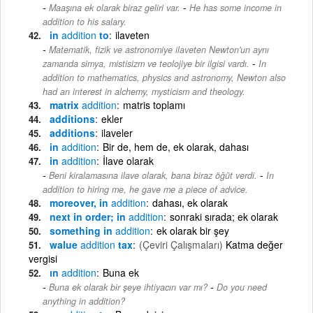
-
Maaşına ek olarak biraz geliri var.
He has some income in
addition to his salary.
in
addition
to
ilaveten
Matematik, fizik ve astronomiye ilaveten Newton'un aynı
-
zamanda simya, mistisizm ve teolojiye bir ilgisi vardı.
In
addition to mathematics, physics and astronomy, Newton also
had an interest in alchemy, mysticism and theology.
matrix
addition
matris toplamı
additions
ekler
additions
ilaveler
in
addition
Bir de, hem de, ek olarak, dahası
in
addition
İlave olarak
-
Beni kiralamasına ilave olarak, bana biraz öğüt verdi.
In
addition to hiring me, he gave me a piece of advice.
moreover, in
addition
dahası, ek olarak
next in order; in
addition
sonraki sırada; ek olarak
something in
addition
ek olarak bir şey
walue
addition
tax
(Çeviri Çalışmaları)
Katma değer
vergisi
ın
addition
Buna ek
-
Buna ek olarak bir şeye ihtiyacın var mı?
Do you need
anything in addition?