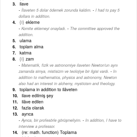
ilave
-
İlaveten 5 dolar ödemek zorunda kaldım.
I had to pay 5
dollars in addition.
{i}
ekleme
-
Komite eklemeyi onayladı.
The committee approved the
addition.
ulama
toplam alma
katma
{i}
zam
Matematik, fizik ve astronomiye ilaveten Newton'un aynı
-
zamanda simya, mistisizm ve teolojiye bir ilgisi vardı.
In
addition to mathematics, physics and astronomy, Newton
also had an interest in alchemy, mysticism and theology.
toplama in addition to ilâveten
ilave edilmiş şey
ilâve edilen
fazla olarak
ayrıca
-
Ayrıca, bir profesörle görüşmeliyim.
In addition, I have to
interview a professor.
(re: math. function) Toplama