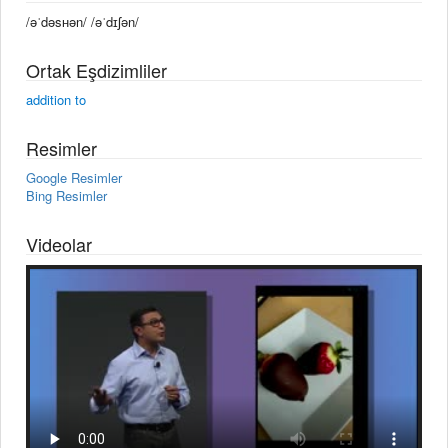
/əˈdəsʜən/ /əˈdɪʃən/
Ortak Eşdizimliler
addition to
Resimler
Google Resimler
Bing Resimler
Videolar