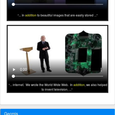
... In
addition
to beautiful images that are easily stored ...
... internet. We wrote the World Wide Web. In
addition
, we also helped
to invent television, ...
Geçmiş