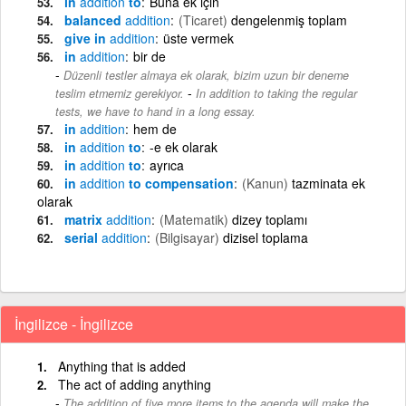
ın
addition
to
Buna ek için
balanced
addition
(Ticaret)
dengelenmiş toplam
give in
addition
üste vermek
in
addition
bir de
Düzenli testler almaya ek olarak, bizim uzun bir deneme
-
teslim etmemiz gerekiyor.
In addition to taking the regular
tests, we have to hand in a long essay.
in
addition
hem de
in
addition
to
-e ek olarak
in
addition
to
ayrıca
in
addition
to compensation
(Kanun)
tazminata ek
olarak
matrix
addition
(Matematik)
dizey toplamı
serial
addition
(Bilgisayar)
dizisel toplama
İngilizce - İngilizce
Anything that is added
The act of adding anything
The addition of five more items to the agenda will make the