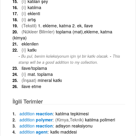
{i}
katılan şey
{i}
katılma
{i}
eklenti
{i}
artış
(Tekstil)
1. ekleme, katma 2. ek, ilave
(Nükleer Bilimler)
toplama (mat),ekleme, katma
(kimya)
eklenilen
{i}
katkı
-
Bu pul, benim koleksiyonum için iyi bir katkı olacak.
This
stamp will be a good addition to my collection.
ilave/toplama
{i}
mat. toplama
(İnşaat)
mineral katkı
ilave etme
İlgili Terimler
addition
reaction
katılma tepkimesi
addition
polymer
(Kimya,Teknik)
katılma polimeri
addition
reaction
adisyon reaksiyonu
addition
agent
katkı maddesi