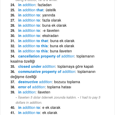
in
addition
fazladan
in
addition
that
üstelik
in
addition
to
yanında
in
addition
to
fazla olarak
in
addition
to
buna ek olarak
in
addition
to
-e ilaveten
in
addition
to
ekstradan
in
addition
to that
buna ek olarak
in
addition
to this
buna ek olarak
in
addition
to this
buna ilaveten
cancellation property of
addition
toplamanın
kısalma özelliği
closed under
addition
toplamaya göre kapalı
commutative property of
addition
toplamanın
değişme özelliği
destructive
addition
bozucu toplama
error of
addition
toplama hatası
in
addition
ilaveten
-
İlaveten 5 dolar ödemek zorunda kaldım.
I had to pay 5
dollars in addition.
in
addition
to
e ek olarak
in
addition
to
ek olarak