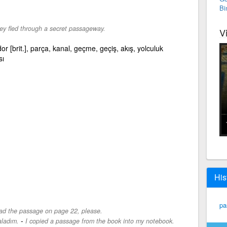
Bi
ey fled through a secret passageway.
V
idor [brit.], parça, kanal, geçme, geçiş, akış, yolculuk
sı
His
pa
d the passage on page 22, please.
-
aladım.
I copied a passage from the book into my notebook.