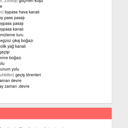
, Zooloji)
göçmen kuşu
se
v)
bypass hava kanalı
by pass pasajı
bypass pasajı
bypass kanalı
emizleme turu
egzoz çıkış boğazı
rolik yağ kanalı
geçişi
mme boğazı
olu
lunum yolu
Ruhbilim)
geçiş törenleri
zaman devre
ay zaman ,devre