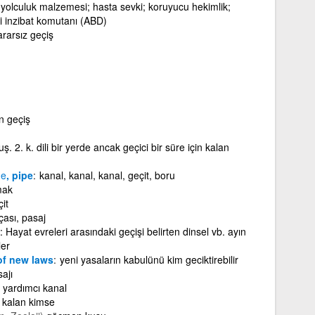
; yolculuk malzemesi; hasta sevki; koruyucu hekimlik;
i inzibat komutanı (ABD)
ararsız geçiş
n geçiş
. 2. k. dili bir yerde ancak geçici bir süre için kalan
ge
, pipe
kanal, kanal, kanal, geçit, boru
mak
it
ası, pasaj
: Hayat evreleri arasındaki geçişi belirten dinsel vb. ayın
ler
f new laws
yeni yasaların kabulünü kim geciktirebilir
ajı
yardımcı kanal
k kalan kimse