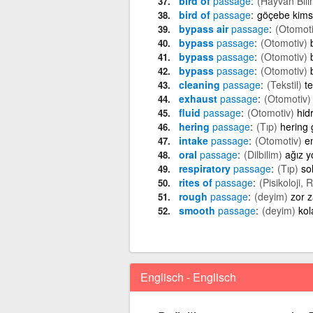
bird of
passage
(Hayvan Bilim
bird of
passage
göçebe kim
bypass air
passage
(Otomoti
bypass
passage
(Otomotiv)
bypass
passage
(Otomotiv)
bypass
passage
(Otomotiv)
cleaning
passage
(Tekstil)
t
exhaust
passage
(Otomotiv)
fluid
passage
(Otomotiv)
hid
hering
passage
(Tıp)
hering 
intake
passage
(Otomotiv)
e
oral
passage
(Dilbilim)
ağız y
respiratory
passage
(Tıp)
so
rites of
passage
(Pisikoloji, 
rough
passage
(deyim)
zor 
smooth
passage
(deyim)
kol
Englisch - Englisch