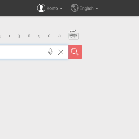
Konto
English
ç
ı
ğ
ö
ş
ü
â