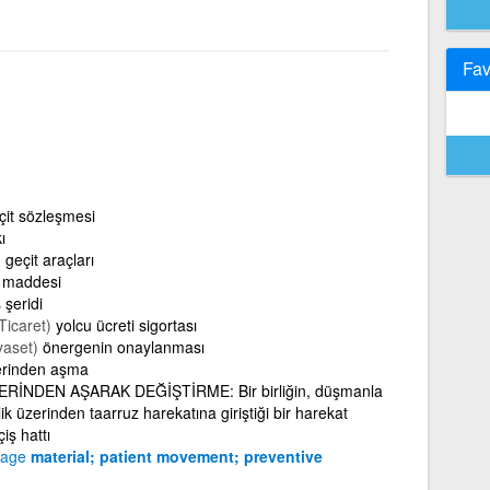
Fav
çit sözleşmesi
ı
)
geçit araçları
 maddesi
 şeridi
Ticaret)
yolcu ücreti sigortası
iyaset)
önergenin onaylanması
erinden aşma
RİNDEN AŞARAK DEĞİŞTİRME: Bir birliğin, düşmanla
ik üzerinden taarruz harekatına giriştiği bir harekat
iş hattı
sage
material; patient movement; preventive