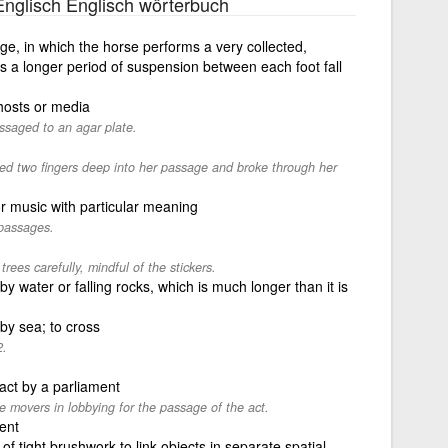
nglisch Englisch wörterbuch
e, in which the horse performs a very collected,
as a longer period of suspension between each foot fall
hosts or media
ssaged to an agar plate.
d two fingers deep into her passage and broke through her
or music with particular meaning
 passages.
ees carefully, mindful of the stickers.
 water or falling rocks, which is much longer than it is
by sea; to cross
2.
r act by a parliament
movers in lobbying for the passage of the act.
ent
 of tight brushwork to link objects in separate spatial