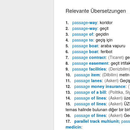
Relevante Übersetzungen
passage
-way
koridor
passage
-way
geçit
passage
of
geçidin
passage
to
geçiş için
passage
boat
araba vapuru
passage
boat
feribot
passage
contract
(Ticaret)
ge
passage
easement
geçit irtifak
passage
facilities
(Denizbilim
passage
item
(Dilbilim)
metin
passage
lanes
(Askeri)
Geçiş
passage
money insurance
(
passage
of a bill
(Politika, S
passage
of lines
(Askeri)
üz
passage
of lines
(Askeri)
ÜZE
temas halinde bulunan diğer bir birl
passage
of lines
(Askeri)
Geç
parallel track multiunit;
pas
medicin