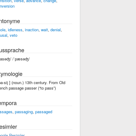
ansition
,
verse
,
advance
,
change
,
nversion
ntonyme
ole
,
idleness
,
inaction
,
wait
,
denial
,
fusal
,
veto
ussprache
pasəʤ/ /ˈpæsəʤ/
tymologie
'pa-sij ] (noun.) 13th century. From Old
ench passage passer (“to pass”)
empora
ssages
,
passaging
,
passaged
esimler
ogle Resimler