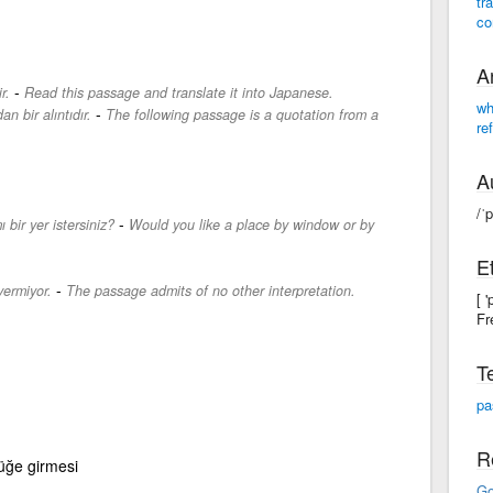
tr
co
A
-
r.
Read this passage and translate it into Japanese.
wh
-
an bir alıntıdır.
The following passage is a quotation from a
re
A
/ˈ
-
bir yer istersiniz?
Would you like a place by window or by
E
-
vermiyor.
The passage admits of no other interpretation.
[ 
Fr
T
pa
R
lüğe girmesi
Go