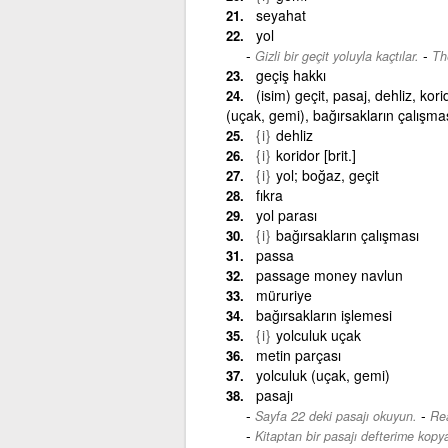
seyahat
yol
-
Gizli bir geçit yoluyla kaçtılar.
Th
geçiş hakkı
(isim) geçit, pasaj, dehliz, kor
(uçak, gemi), bağırsakların çalışma
{i}
dehliz
{i}
koridor [brit.]
{i}
yol; boğaz, geçit
fıkra
yol parası
{i}
bağırsakların çalışması
passa
passage money navlun
müruriye
bağırsakların işlemesi
{i}
yolculuk uçak
metin parçası
yolculuk (uçak, gemi)
pasajı
-
Sayfa 22 deki pasajı okuyun.
Rea
Kitaptan bir pasajı defterime kopy