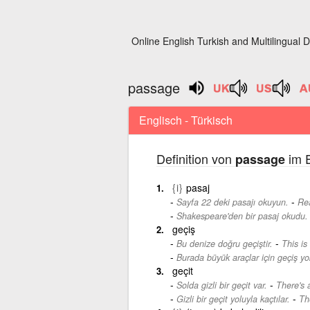
Online English Turkish and Multilingual D
passage
Englisch - Türkisch
Definition von
im E
passage
{i}
pasaj
-
Sayfa 22 deki pasajı okuyun.
Rea
Shakespeare'den bir pasaj okudu.
geçiş
-
Bu denize doğru geçiştir.
This is
Burada büyük araçlar için geçiş yo
geçit
-
Solda gizli bir geçit var.
There's 
-
Gizli bir geçit yoluyla kaçtılar.
Th