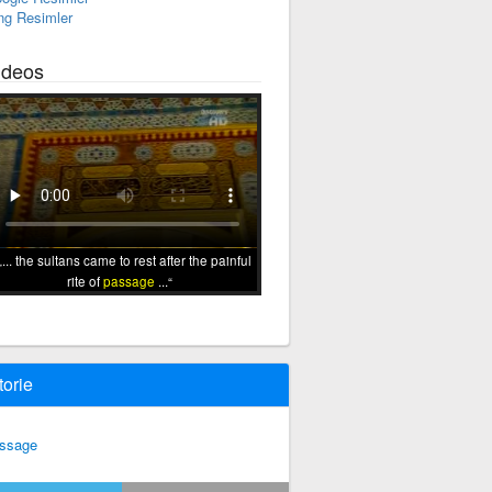
ng Resimler
ideos
... the sultans came to rest after the painful
rite of
passage
...
torie
ssage