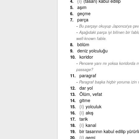
{i}
(tasarı) kabul edilip
aşım
geçme
parça
Bu parçayı okuyup Japonca'ya çevi
Aşağıdaki parça iyi bilinen bir fabld
well-known fable.
bölüm
deniz yolculuğu
koridor
Pencere yanı mı yoksa koridorda mı 
passage?
paragraf
Paragraf başka hiçbir yoruma izin 
dar yol
Ölüm, vefat
gitme
{i}
yolculuk
{i}
akış
tarik
{i}
kanal
bir tasarının kabul edilip yürür
{i}
gemi