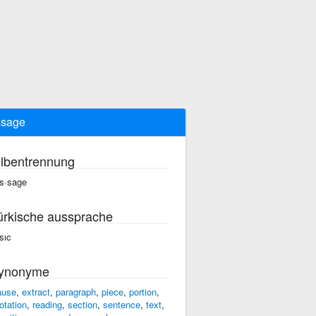
ssage
ilbentrennung
s·sage
ürkische aussprache
sıc
ynonyme
ause
,
extract
,
paragraph
,
piece
,
portion
,
otation
,
reading
,
section
,
sentence
,
text
,