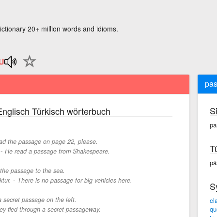
ictionary 20+ million words and idioms.
pa
S
nglisch Türkisch wörterbuch
pa
d the passage on page 22, please.
T
-
He read a passage from Shakespeare.
pä
 the passage to the sea.
-
ktur.
There is no passage for big vehicles here.
S
a secret passage on the left.
cl
qu
ey fled through a secret passageway.