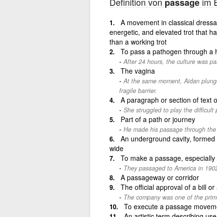
Definition von
im E
passage
A movement in classical dressag
energetic, and elevated trot that h
than a working trot
To pass a pathogen through a 
After 24 hours, the culture was pa
The vagina
At the same moment, Aidan plunge
fragile barrier.
A paragraph or section of text 
She struggled to play the difficult
Part of a path or journey
He made his passage through the tr
An underground cavity, formed by
wide
To make a passage, especially 
They passaged to America in 190
A passageway or corridor
The official approval of a bill o
The company was one of the prime 
To execute a passage movem
An artistic term describing use