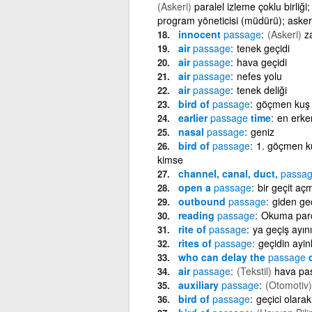
(Askeri)
paralel izleme çoklu birliği
program yöneticisi (müdürü); asker
innocent
passage
(Askeri)
z
air
passage
tenek geçidi
air
passage
hava geçidi
air
passage
nefes yolu
air
passage
tenek deliği
bird of
passage
göçmen kuş
earlier
passage
time
en erke
nasal
passage
geniz
bird of
passage
1. göçmen kuş
kimse
channel, canal, duct,
passa
open a
passage
bir geçit aç
outbound
passage
giden geç
reading
passage
Okuma parç
rite of
passage
ya geçiş ayını
rites of
passage
geçidin ayin
who can delay the
passage
o
air
passage
(Tekstil)
hava pas
auxiliary
passage
(Otomotiv)
bird of
passage
geçici olara