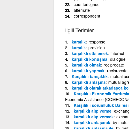
countersigned
alternate
correspondent
İlgili Terimler
karşılık
response
karşılık
provision
karşılıklı etkilemek
interact
karşılıklı konuşma
dialogue
karşılıklı olmak
reciprocate
karşılıklı yapmak
reciprocate
Karşılıklı tanışıklık
mutual ac
karşılıklı anlaşma
mutual agr
karşılıklı olarak arkadaşça 
Karşılıklı Ekonomik Yardım
Economic Assistance (COMECON
Karşılıklı sorumluluk Dairesi
karşılıklı alıp verme
exchan
karşılıklı alıp vermek
excha
karşılıklı anlaşarak
by mutu
karşılıklı anlaşma ile
by mut