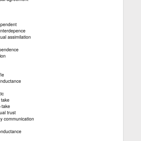
ependent
interdepence
ual assimilation
ependence
ion
fle
inductance
ic
 take
-take
al trust
y communication
onductance