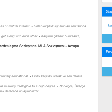
Ge
kar
-
as of mutual interest.
Onlar karşılıklı ilgi alanları konusunda
-
l get along with each other.
Karşılıklı çıkarlar bulursanız,
i Yardımlaşma Sözleşmesi MLA Sözleşmesi - Avrupa
Fav
-
finitely educational.
Evlilik karşılıklı olarak ve son derece
-
 mutually intelligible to a high degree.
Norveççe, İsveççe
ek derecede anlaşılabilirdir.