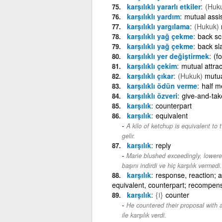
karşılıklı yararlı etkiler
(Huk
karşılıklı yardım
mutual assi
karşılıklı yargılama
(Hukuk)
karşılıklı yağ çekme
back sc
karşılıklı yağ çekme
back sl
karşılıklı yer değiştirmek
(f
karşılıklı çekim
mutual attrac
karşılıklı çıkar
(Hukuk)
mutua
karşılıklı ödün verme
half m
karşılıklı özveri
give-and-tak
karşılık
counterpart
karşılık
equivalent
A kilo of ketchup is equivalent to 
gelir.
karşılık
reply
Marie blushed exceedingly, lower
başını indirdi ve hiç karşılık vermedi.
karşılık
response, reaction; 
equivalent, counterpart; recompen
karşılık
{i}
counter
He countered their proposal with a
ile karşılık verdi.