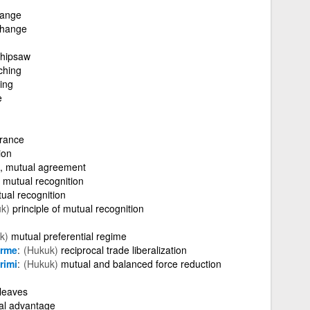
ange
hange
whipsaw
ching
ing
e
urance
ion
, mutual agreement
) mutual recognition
ual recognition
k)
principle of mutual recognition
k)
mutual preferential regime
irme
(Hukuk)
reciprocal trade liberalization
rimi
(Hukuk)
mutual and balanced force reduction
leaves
al advantage