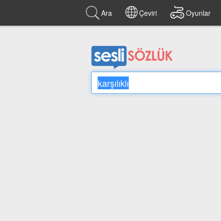
Ara
Çeviri
Oyunlar