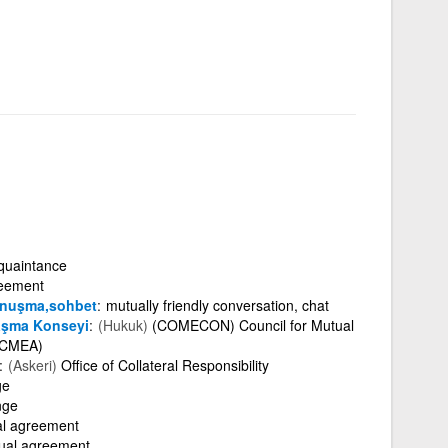
quaintance
eement
konuşma,sohbet
mutually friendly conversation, chat
laşma Konseyi
(Hukuk)
(COMECON) Council for Mutual
/CMEA)
(Askeri)
Office of Collateral Responsibility
ge
nge
al agreement
ual agreement