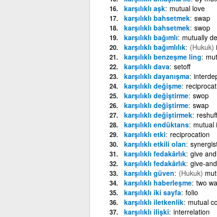
karşılıklı aşk
mutual love
karşılıklı bahsetmek
swap
karşılıklı bahsetmek
swop
karşılıklı bağımlı
mutually d
karşılıklı bağımlılık
(Hukuk)
karşılıklı benzeşme ling
mut
karşılıklı dava
setoff
karşılıklı dayanışma
interd
karşılıklı değişme
reciprocat
karşılıklı değiştirme
swop
karşılıklı değiştirme
swap
karşılıklı değiştirmek
reshuf
karşılıklı endüktans
mutual 
karşılıklı etki
reciprocation
karşılıklı etkili olan
synergist
karşılıklı fedakârlık
give and
karşılıklı fedakârlık
give-and
karşılıklı güven
(Hukuk)
mutu
karşılıklı haberleşme
two wa
karşılıklı iki sayfa
folio
karşılıklı iletkenlik
mutual c
karşılıklı ilişki
interrelation