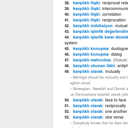
karşılıklı ilişki
reciprocal rel
karşılıklı ilişki
intercommuni
karşılıklı ilişki
correlation
karşılıklı ilişki
reciprocation
karşılıklı indüksiyon
mutual 
karşılıklı işlerlik değerlend
karşılıklı işlerlik karar deste
system
karşılıklı konuşma
duologue
karşılıklı konuşma
dialog
karşılıklı mahvolma
(Hukuk)
karşılıklı okunan ilâhi
antip
karşılıklı olarak
mutually
Marriage should be mutually and in
eğitici olmalı.
Norwegian, Swedish and Danish are
ve Danimarkaca karşılıklı olarak yüks
karşılıklı olarak
face to face
karşılıklı olarak
reciprocally
karşılıklı olarak
one another
karşılıklı olarak
vice versa
Everybody knows that he likes her