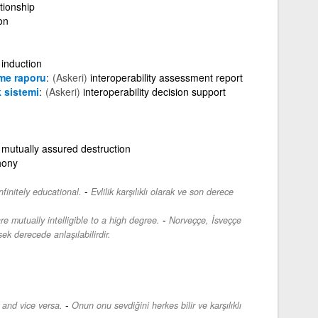
ationship
on
induction
irme raporu
(Askeri)
interoperability assessment report
k sistemi
(Askeri)
interoperability decision support
mutually assured destruction
hony
-
finitely educational.
Evlilik karşılıklı olarak ve son derece
-
 mutually intelligible to a high degree.
Norveççe, İsveççe
ek derecede anlaşılabilirdir.
-
 and vice versa.
Onun onu sevdiğini herkes bilir ve karşılıklı