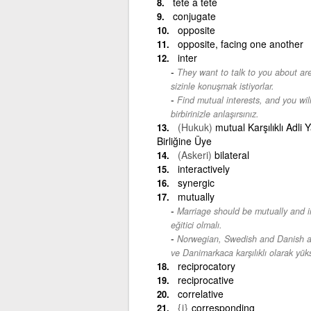
tete a tete
conjugate
opposite
opposite, facing one another
inter
They want to talk to you about are
sizinle konuşmak istiyorlar.
Find mutual interests, and you wil
birbirinizle anlaşırsınız.
(Hukuk)
mutual Karşılıklı Adl
Birliğine Üye
(Askeri)
bilateral
interactively
synergic
mutually
Marriage should be mutually and in
eğitici olmalı.
Norwegian, Swedish and Danish are
ve Danimarkaca karşılıklı olarak yüks
reciprocatory
reciprocative
correlative
{i}
corresponding