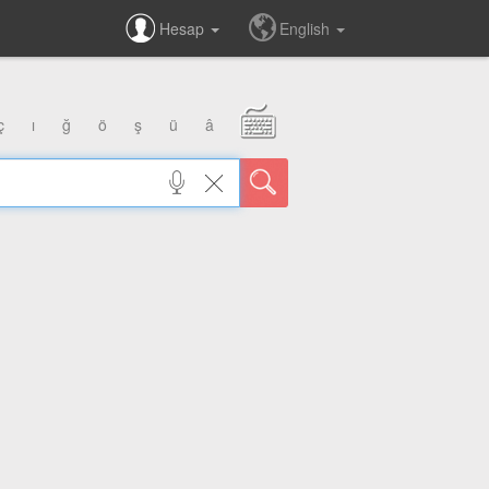
Hesap
English
ç
ı
ğ
ö
ş
ü
â