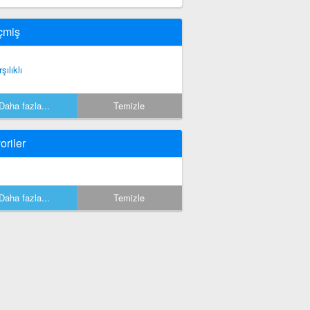
çmiş
şılıklı
Daha fazla...
Temizle
oriler
Daha fazla...
Temizle