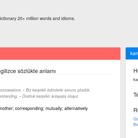
ictionary 20+ million words and idioms.
karş
H
gilizce sözlükte anlamı
kar
-
concessions.
Biz karşılıklı ödünlerle sorunu çözdük.
Te
-
erstanding.
Dostluk karşılıklı anlayışla oluşur.
nother; corresponding; mutually; alternatively
R
Go
Bi