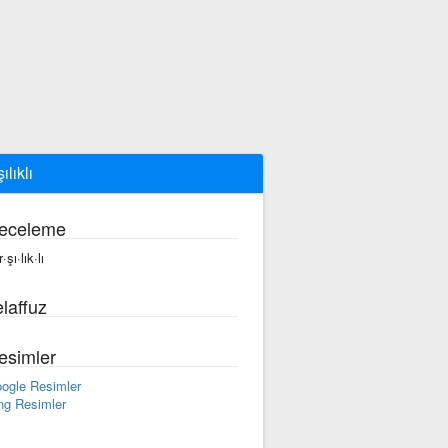
ılıklı
eceleme
·şı·lık·lı
laffuz
esimler
ogle Resimler
ng Resimler