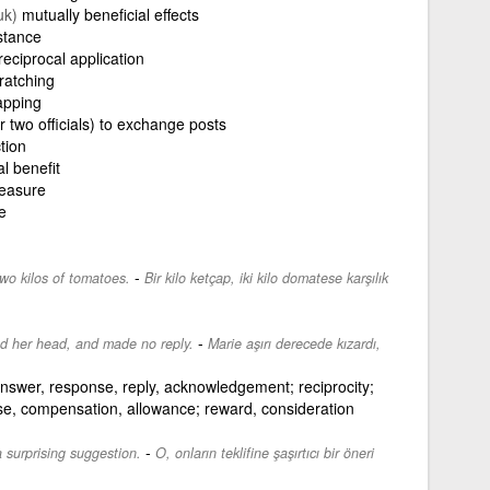
uk)
mutually beneficial effects
stance
reciprocal application
ratching
apping
or two officials) to exchange posts
tion
l benefit
easure
e
-
two kilos of tomatoes.
Bir kilo ketçap, iki kilo domatese karşılık
-
ed her head, and made no reply.
Marie aşırı derecede kızardı,
answer, response, reply, acknowledgement; reciprocity;
se, compensation, allowance; reward, consideration
-
 surprising suggestion.
O, onların teklifine şaşırtıcı bir öneri