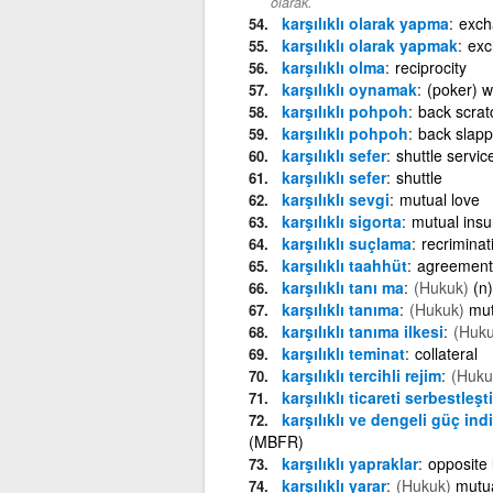
olarak.
karşılıklı olarak yapma
exch
karşılıklı olarak yapmak
exc
karşılıklı olma
reciprocity
karşılıklı oynamak
(poker) 
karşılıklı pohpoh
back scrat
karşılıklı pohpoh
back slapp
karşılıklı sefer
shuttle servic
karşılıklı sefer
shuttle
karşılıklı sevgi
mutual love
karşılıklı sigorta
mutual ins
karşılıklı suçlama
recriminat
karşılıklı taahhüt
agreement
karşılıklı tanı ma
(Hukuk)
(n
karşılıklı tanıma
(Hukuk)
mut
karşılıklı tanıma ilkesi
(Huku
karşılıklı teminat
collateral
karşılıklı tercihli rejim
(Huku
karşılıklı ticareti serbestleşt
karşılıklı ve dengeli güç indi
(MBFR)
karşılıklı yapraklar
opposite 
karşılıklı yarar
(Hukuk)
mutu