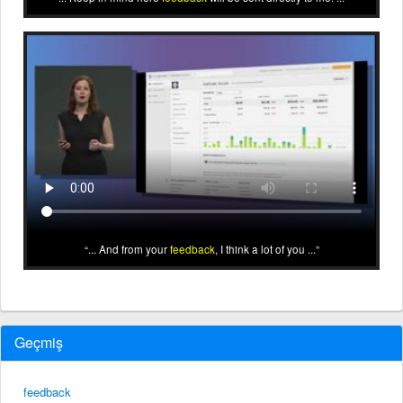
... And from your
feedback
, I think a lot of you ...
Geçmiş
feedback