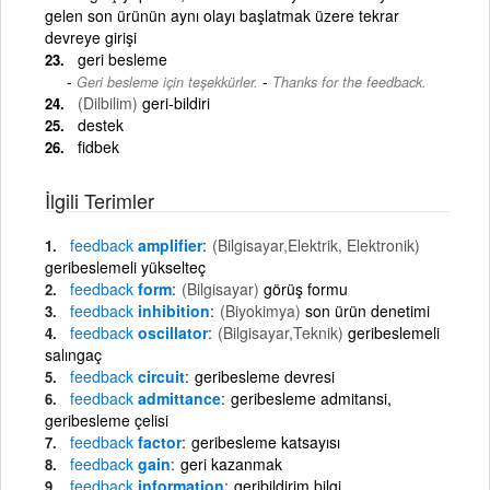
gelen son ürünün aynı olayı başlatmak üzere tekrar
devreye girişi
geri besleme
-
Geri besleme için teşekkürler.
Thanks for the feedback.
(Dilbilim)
geri-bildiri
destek
fidbek
İlgili Terimler
feedback
amplifier
(Bilgisayar,Elektrik, Elektronik)
geribeslemeli yükselteç
feedback
form
(Bilgisayar)
görüş formu
feedback
inhibition
(Biyokimya)
son ürün denetimi
feedback
oscillator
(Bilgisayar,Teknik)
geribeslemeli
salıngaç
feedback
circuit
geribesleme devresi
feedback
admittance
geribesleme admitansi,
geribesleme çelisi
feedback
factor
geribesleme katsayısı
feedback
gain
geri kazanmak
feedback
information
geribildirim bilgi