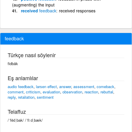
(augmenting) the input
received
feedback
received responses
feedback
Türkçe nasıl söylenir
fidbäk
Eş anlamlılar
audio feedback
,
larsen effect
,
answer
,
assessment
,
comeback
,
comment
,
criticism
,
evaluation
,
observation
,
reaction
,
rebuttal
,
reply
,
retaliation
,
sentiment
Telaffuz
/ˈfēdˌbak/ /ˈfiːdˌbæk/