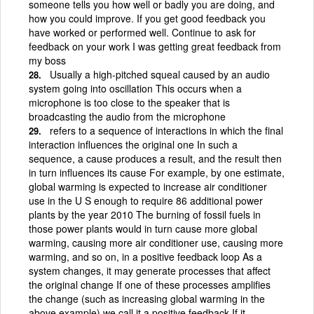
someone tells you how well or badly you are doing, and
how you could improve. If you get good feedback you
have worked or performed well. Continue to ask for
feedback on your work I was getting great feedback from
my boss
Usually a high-pitched squeal caused by an audio
system going into oscillation This occurs when a
microphone is too close to the speaker that is
broadcasting the audio from the microphone
refers to a sequence of interactions in which the final
interaction influences the original one In such a
sequence, a cause produces a result, and the result then
in turn influences its cause For example, by one estimate,
global warming is expected to increase air conditioner
use in the U S enough to require 86 additional power
plants by the year 2010 The burning of fossil fuels in
those power plants would in turn cause more global
warming, causing more air conditioner use, causing more
warming, and so on, in a positive feedback loop As a
system changes, it may generate processes that affect
the original change If one of these processes amplifies
the change (such as increasing global warming in the
above example) we call it a positive feedback If it