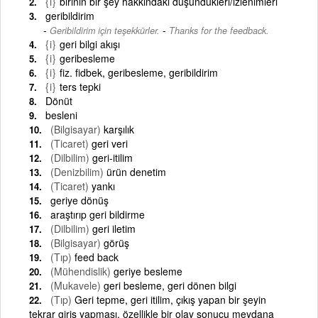
{i}
birinin bir şey hakkındaki düşündükleri/izlenimleri
geribildirim
-
Geribildirim için teşekkürler.
Thanks for the feedback.
{i}
geri bilgi akışı
{i}
geribesleme
{i}
fiz. fidbek, geribesleme, geribildirim
{i}
ters tepki
Dönüt
besleni
(Bilgisayar)
karşılık
(Ticaret)
geri veri
(Dilbilim)
geri-itilim
(Denizbilim)
ürün denetim
(Ticaret)
yankı
geriye dönüş
araştırıp geri bildirme
(Dilbilim)
geri iletim
(Bilgisayar)
görüş
(Tıp)
feed back
(Mühendislik)
geriye besleme
(Mukavele)
geri besleme, geri dönen bilgi
(Tıp)
Geri tepme, geri itilim, çıkış yapan bir şeyin
tekrar giriş yapması, özellikle bir olay sonucu meydana