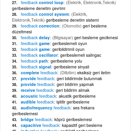
feedback
control loop
(Elektrik, Elektronik,Teknik)
geribesleme denetim çevrimi
feedback
control system
(Elektrik,
Elektronik,Teknik)
geribesleme denetim sistemi
feedback
correction
(Otomotiv)
geri besleme
düzeltmesi
feedback
delay
(Bilgisayar)
geri besleme gecikmesi
feedback
game
geribeslemeli oyun
feedback
game
geribildirimli oyun
feedback
oscillator
geribeslemeli salingac
feedback
path
geribesleme yolu
feedback
signal
geribesleme sinyali
complete
feedback
(Dilbilim)
eksiksiz geri iletim
provide
feedback
geri bildirimde bulunmak
provide
feedback
geri bildirim yapmak
receive
feedback
geri bildirim almak
acoustic
feedback
akustik geribesleme
audible
feedback
işitilir geribesleme
audiofrequency
feedback
ses frekans
geribeslemesi
bridge
feedback
köprü geribeslemesi
capacitive
feedback
kapasitif geri besleme
inductive
feedback
endüktif geribesleme