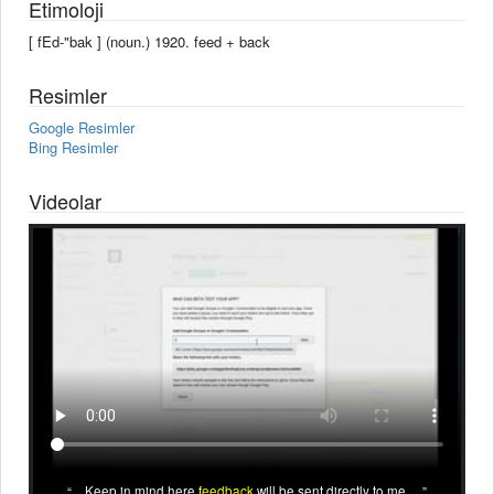
Etimoloji
[ fEd-"bak ] (noun.) 1920. feed +‎ back
Resimler
Google Resimler
Bing Resimler
Videolar
... Keep in mind here
feedback
will be sent directly to me. ...