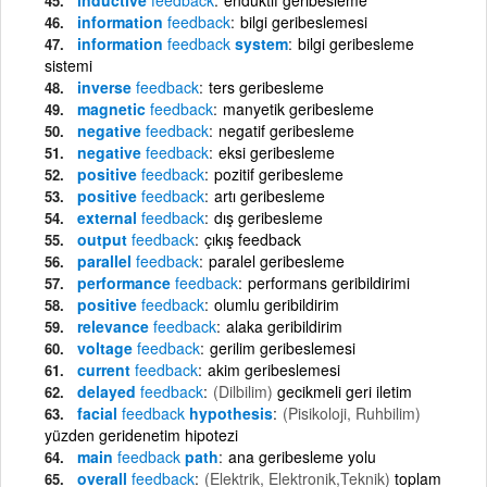
information
feedback
bilgi geribeslemesi
information
feedback
system
bilgi geribesleme
sistemi
inverse
feedback
ters geribesleme
magnetic
feedback
manyetik geribesleme
negative
feedback
negatif geribesleme
negative
feedback
eksi geribesleme
positive
feedback
pozitif geribesleme
positive
feedback
artı geribesleme
external
feedback
dış geribesleme
output
feedback
çıkış feedback
parallel
feedback
paralel geribesleme
performance
feedback
performans geribildirimi
positive
feedback
olumlu geribildirim
relevance
feedback
alaka geribildirim
voltage
feedback
gerilim geribeslemesi
current
feedback
akim geribeslemesi
delayed
feedback
(Dilbilim)
gecikmeli geri iletim
facial
feedback
hypothesis
(Pisikoloji, Ruhbilim)
yüzden geridenetim hipotezi
main
feedback
path
ana geribesleme yolu
overall
feedback
(Elektrik, Elektronik,Teknik)
toplam