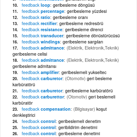
feedback
loop
geribesleme döngüsü
feedback
percentage
geribesleme yüzdesi
feedback
ratio
geribesleme oranı
feedback
rectifier
geribesleme redresörü
feedback
resistance
geribesleme direnci
feedback
transducer
geribesleme dönüstürücüsü
feedback
windings
geribesleme sargıları
feedback
admittance
(Elektrik, Elektronik,Teknik)
geribesleme celisi
feedback
admittance
(Elektrik, Elektronik,Teknik)
geribesleme admitansı
feedback
amplifier
geribeslemeli yukseltec
feedback
carburetor
(Otomotiv)
geri besleme
karbüratörü
feedback
carburetor
geribesleme karbüratörü
feedback
carburettor
(Otomotiv)
geri beslemeli
karbüratör
feedback
compensation
(Bilgisayar)
koşut
denkleştirici
feedback
control
geribeslemeli denetim
feedback
control
geribildirim denetimi
feedback
control
geribesleme denetimi