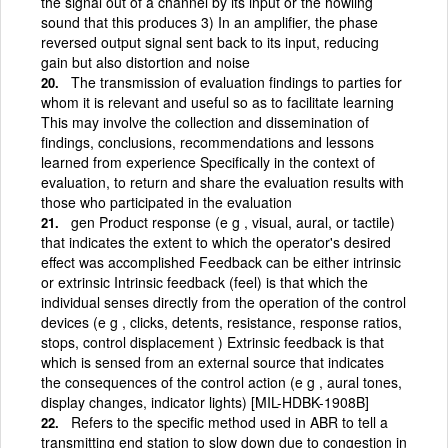
the signal out of a channel by its input or the howling
sound that this produces 3) In an amplifier, the phase
reversed output signal sent back to its input, reducing
gain but also distortion and noise
The transmission of evaluation findings to parties for
whom it is relevant and useful so as to facilitate learning
This may involve the collection and dissemination of
findings, conclusions, recommendations and lessons
learned from experience Specifically in the context of
evaluation, to return and share the evaluation results with
those who participated in the evaluation
gen Product response (e g , visual, aural, or tactile)
that indicates the extent to which the operator's desired
effect was accomplished Feedback can be either intrinsic
or extrinsic Intrinsic feedback (feel) is that which the
individual senses directly from the operation of the control
devices (e g , clicks, detents, resistance, response ratios,
stops, control displacement ) Extrinsic feedback is that
which is sensed from an external source that indicates
the consequences of the control action (e g , aural tones,
display changes, indicator lights) [MIL-HDBK-1908B]
Refers to the specific method used in ABR to tell a
transmitting end station to slow down due to congestion in