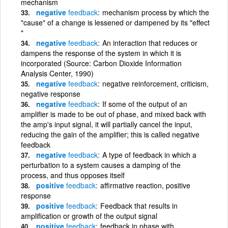
mechanism
negative
feedback
mechanism process by which the
"cause" of a change is lessened or dampened by its "effect
"
negative
feedback
An interaction that reduces or
dampens the response of the system in which it is
incorporated (Source: Carbon Dioxide Information
Analysis Center, 1990)
negative
feedback
negative reinforcement, criticism,
negative response
negative
feedback
If some of the output of an
amplifier is made to be out of phase, and mixed back with
the amp's input signal, it will partially cancel the input,
reducing the gain of the amplifier; this is called negative
feedback
negative
feedback
A type of feedback in which a
perturbation to a system causes a damping of the
process, and thus opposes itself
positive
feedback
affirmative reaction, positive
response
positive
feedback
Feedback that results in
amplification or growth of the output signal
positive
feedback
feedback in phase with