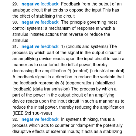
negative
feedback
Feedback from the output of an
analogue circuit that tends to oppose the input This has
the effect of stabilising the circuit
negative
feedback
The principle governing most
control systems; a mechanism of response in which a
stimulus initiates actions that reverse or reduce the
stimulus
negative
feedback
1) (circuits and systems) The
process by which part of the signal in the output circuit of
an amplifying device reacts upon the input circuit in such a
manner as to counteract the initial power, thereby
decreasing the amplification 2) (control) (industrial control)
A feedback signal in a direction to reduce the variable that
the feedback represents 3) (degeneration) (stabilized
feedback) (data transmission) The process by which a
part of the power in the output circuit of an amplifying
device reacts upon the input circuit in such a manner as to
reduce the initial power, thereby reducing the amplification
(IEEE Std 100-1988)
negative
feedback
In systems thinking, this is a
process which acts to counter or "dampen" the potentially
disruptive effects of external inputs; it acts as a stabilizing