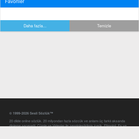
Favoriler
Daha fazla...
Temizle
© 1999-2026 Sesli Sözlük™
20 dilde online sözlük. 20 milyondan fazla sözcük ve anlamı üç farklı aksanda
dinleme seçeneği. Cümle ve Videolar ile zenginleştirilmiş içerik. Etimoloji, Eş ve
Zıt anlamlar, kelime okunuşları ve günün kelimesi. Yazım Türkçeleştirici ile hatalı
Türkçe metinleri düzeltme. iOS, Android ve Windows mobil platformlarda online