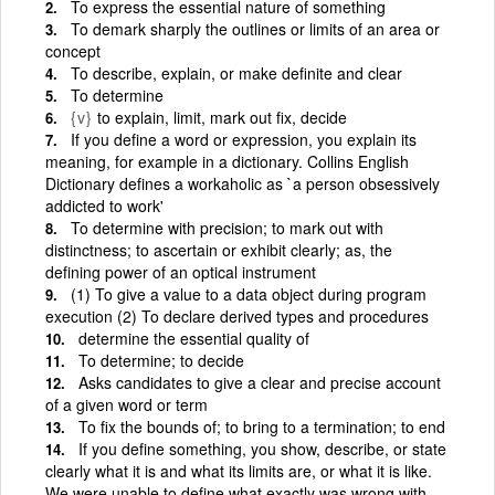
To express the essential nature of something
To demark sharply the outlines or limits of an area or
concept
To describe, explain, or make definite and clear
To determine
{v}
to explain, limit, mark out fix, decide
If you define a word or expression, you explain its
meaning, for example in a dictionary. Collins English
Dictionary defines a workaholic as `a person obsessively
addicted to work'
To determine with precision; to mark out with
distinctness; to ascertain or exhibit clearly; as, the
defining power of an optical instrument
(1) To give a value to a data object during program
execution (2) To declare derived types and procedures
determine the essential quality of
To determine; to decide
Asks candidates to give a clear and precise account
of a given word or term
To fix the bounds of; to bring to a termination; to end
If you define something, you show, describe, or state
clearly what it is and what its limits are, or what it is like.
We were unable to define what exactly was wrong with