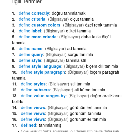
İlgili Terimler
define
correctly
doğru tanımlamak
define
criteria
(Bilgisayar)
ölçüt tanımla
define
custom colors
(Bilgisayar)
özel renk tanımla
define
label
(Bilgisayar)
etiket tanımla
define
more criteria
(Bilgisayar)
daha fazla ölçüt
tanımla
define
name
(Bilgisayar)
ad tanımla
define
query
(Bilgisayar)
sorgu tanımla
define
style
(Bilgisayar)
tanımla stil
define
style language
(Bilgisayar)
biçem dili tanımla
define
style paragraph
(Bilgisayar)
biçem paragrafı
tanımla
define
styles
(Bilgisayar)
stil tanımla
define
subsets
(Bilgisayar)
alt küme tanımla
define
value ranges by
(Bilgisayar)
değer aralıklarını
belirle
define
views
(Bilgisayar)
görünümleri tanımla
define
views
(Bilgisayar)
görünüm tanımla
define
views
(Bilgisayar)
görünümler tanımla
defined
tanımlanmış
Doku kültürü bakış açısından, bu deney için çevre daha katı