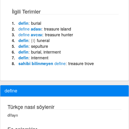
İlgili Terimler
defin
burial
define
adası
treasure island
define
avcısı
treasure hunter
defin
{i}
funeral
defin
sepulture
defin
burial, interment
defin
interment
sahibi bilinmeyen
define
treasure trove
define
Türkçe nasıl söylenir
dîfayn
Eş anlamlılar