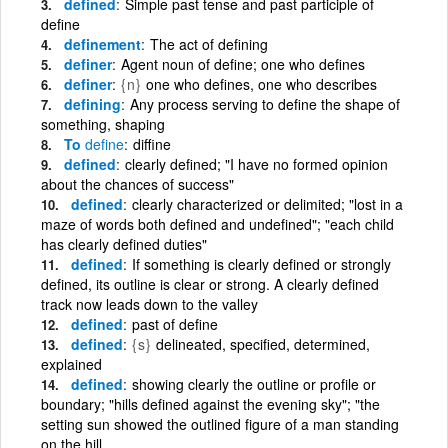
defined
Simple past tense and past participle of
define
definement
The act of defining
definer
Agent noun of define; one who defines
definer
{n}
one who defines, one who describes
defining
Any process serving to define the shape of
something, shaping
To
define
diffine
defined
clearly defined; "I have no formed opinion
about the chances of success"
defined
clearly characterized or delimited; "lost in a
maze of words both defined and undefined"; "each child
has clearly defined duties"
defined
If something is clearly defined or strongly
defined, its outline is clear or strong. A clearly defined
track now leads down to the valley
defined
past of define
defined
{s}
delineated, specified, determined,
explained
defined
showing clearly the outline or profile or
boundary; "hills defined against the evening sky"; "the
setting sun showed the outlined figure of a man standing
on the hill