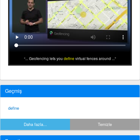
... Geofencing lets you
define
virtual fences around ...
Geçmiş
define
Daha fazla...
Temizle