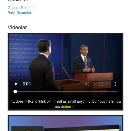
Google Resimler
Bing Resimler
Videolar
... doesn't like to think of himself as small anything, but ' but that's how
you
define
...