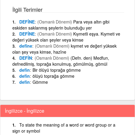
İlgili Terimler
DEFİNE
(Osmanlı Dönemi)
Para veya altın gibi
eskiden saklanmış şeylerin bulunduğu yer
DEFİNE
(Osmanlı Dönemi)
Kıymetli eşya. Kıymeti ve
değeri yüksek olan şeyler veya kimse
defîne
(Osmanlı Dönemi)
kıymet ve değeri yüksek
olan şey veya kimse, hazîne
DEFİN
(Osmanlı Dönemi)
(Defn. den) Medfun,
defnedilmiş, toprağa konulmuş, gömülmüş, gömül
defin
Bir ölüyü toprağa gömme
defin
ölüyü toprağa gömme
defin
Gömme
İngilizce - İngilizce
To state the meaning of a word or word group or a
sign or symbol