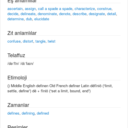
ascertain
,
assign
,
call a spade a spade
,
characterize
,
construe
,
decide
,
delineate
,
denominate
,
denote
,
describe
,
designate
,
detail
,
determine
,
dub
,
elucidate
Zıt anlamlılar
confuse
,
distort
,
tangle
,
twist
Telaffuz
/dəˈfīn/ /dɪˈfaɪn/
Etimoloji
() Middle English definen Old French definer Latin dēfīniō (“limit,
settle, define”) dē + fīniō (“set a limit, bound, end”)
Zamanlar
defines
,
defining
,
defined
Resimler