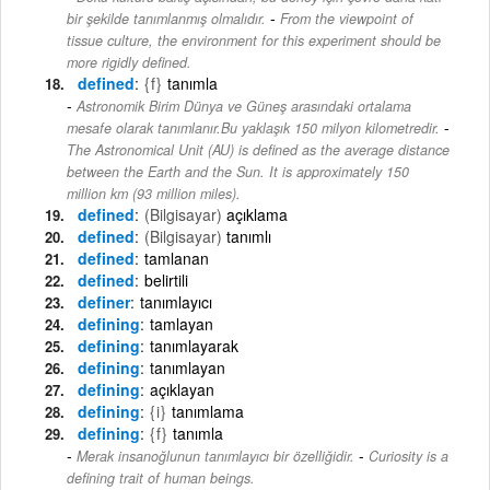
-
bir şekilde tanımlanmış olmalıdır.
From the viewpoint of
tissue culture, the environment for this experiment should be
more rigidly defined.
defined
{f}
tanımla
Astronomik Birim Dünya ve Güneş arasındaki ortalama
-
mesafe olarak tanımlanır.Bu yaklaşık 150 milyon kilometredir.
The Astronomical Unit (AU) is defined as the average distance
between the Earth and the Sun. It is approximately 150
million km (93 million miles).
defined
(Bilgisayar)
açıklama
defined
(Bilgisayar)
tanımlı
defined
tamlanan
defined
belirtili
definer
tanımlayıcı
defining
tamlayan
defining
tanımlayarak
defining
tanımlayan
defining
açıklayan
defining
{i}
tanımlama
defining
{f}
tanımla
-
Merak insanoğlunun tanımlayıcı bir özelliğidir.
Curiosity is a
defining trait of human beings.