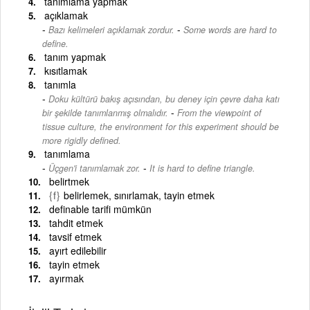
tanımlama yapmak
açıklamak
-
Bazı kelimeleri açıklamak zordur.
Some words are hard to
define.
tanım yapmak
kısıtlamak
tanımla
Doku kültürü bakış açısından, bu deney için çevre daha katı
-
bir şekilde tanımlanmış olmalıdır.
From the viewpoint of
tissue culture, the environment for this experiment should be
more rigidly defined.
tanımlama
-
Üçgen'i tanımlamak zor.
It is hard to define triangle.
belirtmek
{f}
belirlemek, sınırlamak, tayin etmek
definable tarifi mümkün
tahdit etmek
tavsif etmek
ayırt edilebilir
tayin etmek
ayırmak