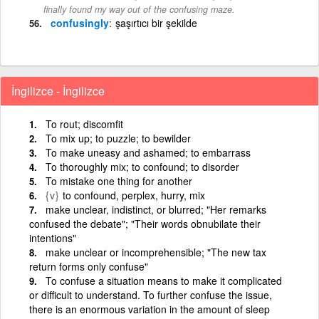
finally found my way out of the confusing maze.
confusingly
şaşırtıcı bir şekilde
İngilizce - İngilizce
To rout; discomfit
To mix up; to puzzle; to bewilder
To make uneasy and ashamed; to embarrass
To thoroughly mix; to confound; to disorder
To mistake one thing for another
{v}
to confound, perplex, hurry, mix
make unclear, indistinct, or blurred; "Her remarks
confused the debate"; "Their words obnubilate their
intentions"
make unclear or incomprehensible; "The new tax
return forms only confuse"
To confuse a situation means to make it complicated
or difficult to understand. To further confuse the issue,
there is an enormous variation in the amount of sleep