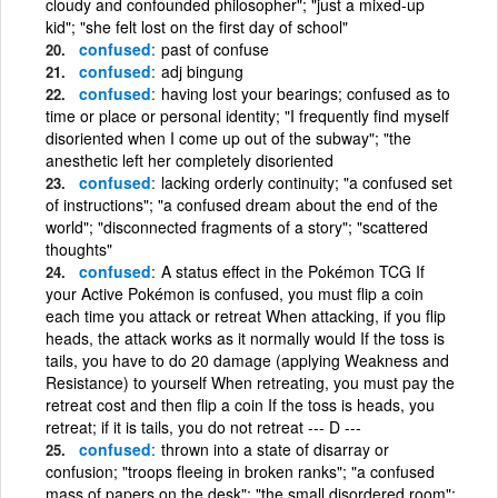
cloudy and confounded philosopher"; "just a mixed-up
kid"; "she felt lost on the first day of school"
confused
past of confuse
confused
adj bingung
confused
having lost your bearings; confused as to
time or place or personal identity; "I frequently find myself
disoriented when I come up out of the subway"; "the
anesthetic left her completely disoriented
confused
lacking orderly continuity; "a confused set
of instructions"; "a confused dream about the end of the
world"; "disconnected fragments of a story"; "scattered
thoughts"
confused
A status effect in the Pokémon TCG If
your Active Pokémon is confused, you must flip a coin
each time you attack or retreat When attacking, if you flip
heads, the attack works as it normally would If the toss is
tails, you have to do 20 damage (applying Weakness and
Resistance) to yourself When retreating, you must pay the
retreat cost and then flip a coin If the toss is heads, you
retreat; if it is tails, you do not retreat --- D ---
confused
thrown into a state of disarray or
confusion; "troops fleeing in broken ranks"; "a confused
mass of papers on the desk"; "the small disordered room";