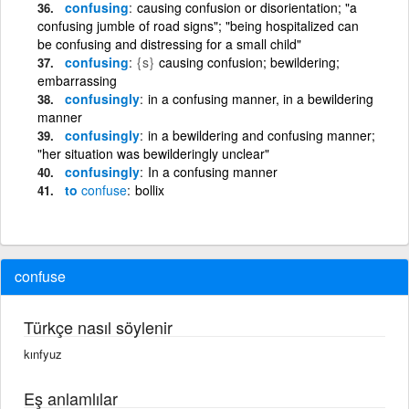
confusing
causing confusion or disorientation; "a
confusing jumble of road signs"; "being hospitalized can
be confusing and distressing for a small child"
confusing
{s}
causing confusion; bewildering;
embarrassing
confusingly
in a confusing manner, in a bewildering
manner
confusingly
in a bewildering and confusing manner;
"her situation was bewilderingly unclear"
confusingly
In a confusing manner
to
confuse
bollix
confuse
Türkçe nasıl söylenir
kınfyuz
Eş anlamlılar