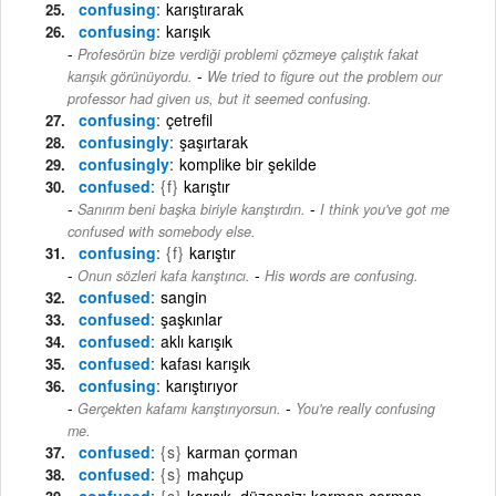
confusing
karıştırarak
confusing
karışık
Profesörün bize verdiği problemi çözmeye çalıştık fakat
-
karışık görünüyordu.
We tried to figure out the problem our
professor had given us, but it seemed confusing.
confusing
çetrefil
confusingly
şaşırtarak
confusingly
komplike bir şekilde
confused
{f}
karıştır
-
Sanırım beni başka biriyle karıştırdın.
I think you've got me
confused with somebody else.
confusing
{f}
karıştır
-
Onun sözleri kafa karıştırıcı.
His words are confusing.
confused
sangin
confused
şaşkınlar
confused
aklı karışık
confused
kafası karışık
confusing
karıştırıyor
-
Gerçekten kafamı karıştırıyorsun.
You're really confusing
me.
confused
{s}
karman çorman
confused
{s}
mahçup
confused
{s}
karışık, düzensiz; karman çorman