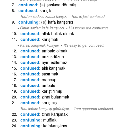
confused
{s}
şaşkına dönmüş
confused
karışık
-
Tom'un sadece kafası karışık.
Tom is just confused.
confusing
{s}
kafa karıştırıcı
-
Onun sözleri kafa karıştırıcı.
His words are confusing.
confused
allak bullak olmak
confused
karışmak
-
Kafası karışmak kolaydır.
It's easy to get confused.
confused
ambale olmak
confused
bozukdüzen
confused
ayırt edilemez
confused
aklı karışmak
confused
şaşırmak
confused
mahcup
confused
ambale
confused
karıştırılmış
confused
zihni bulanmak
confused
karışmış
-
Tom kafası karışmış görünüyor.
Tom appeared confused.
confused
zihni karışmak
confusing
muğlak
confusing
kafakarıştırıcı