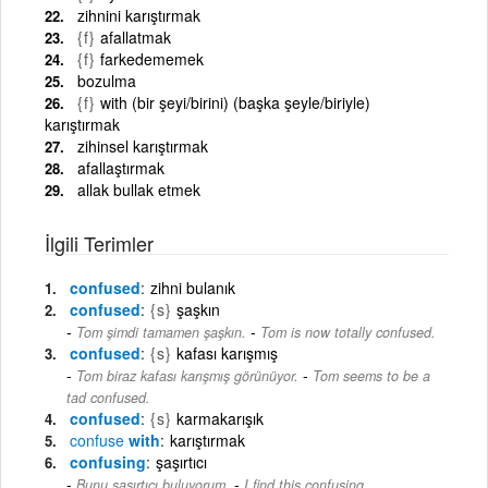
zihnini karıştırmak
{f}
afallatmak
{f}
farkedememek
bozulma
{f}
with (bir şeyi/birini) (başka şeyle/biriyle)
karıştırmak
zihinsel karıştırmak
afallaştırmak
allak bullak etmek
İlgili Terimler
confused
zihni bulanık
confused
{s}
şaşkın
-
Tom şimdi tamamen şaşkın.
Tom is now totally confused.
confused
{s}
kafası karışmış
-
Tom biraz kafası karışmış görünüyor.
Tom seems to be a
tad confused.
confused
{s}
karmakarışık
confuse
with
karıştırmak
confusing
şaşırtıcı
-
Bunu şaşırtıcı buluyorum.
I find this confusing.