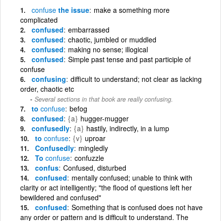
confuse
the issue
make a something more
complicated
confused
embarrassed
confused
chaotic, jumbled or muddled
confused
making no sense; illogical
confused
Simple past tense and past participle of
confuse
confusing
difficult to understand; not clear as lacking
order, chaotic etc
Several sections in that book are really confusing.
to
confuse
befog
confused
{a}
hugger-mugger
confusedly
{a}
hastily, indirectly, in a lump
to
confuse
{v}
uproar
Confusedly
mingledly
To
confuse
confuzzle
confus
Confused, disturbed
confused
mentally confused; unable to think with
clarity or act intelligently; "the flood of questions left her
bewildered and confused"
confused
Something that is confused does not have
any order or pattern and is difficult to understand. The