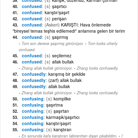
confused
{s}
şaşırtıcı
confused
karıştır/şaşırt
confused
{s}
perişan
confused
(Askeri)
KARIŞTI: Hava önlemede
"bireysel temas teşhis edilemedi" anlamına gelen bir terim
confused
{s}
şaşırmış
-
Tom son derece şaşırmış görünüyor.
Tom looks utterly
confused.
confused
{s}
seçilemez
confused
{s}
allak bullak
-
Zhang allak bullak görünüyor.
Zhang looks confusedly.
confusedly
karışmış bir şekilde
confusedly
(zarf) allak bullak
confusedly
allak bullak
-
Zhang allak bullak görünüyor.
Zhang looks confusedly.
confusing
{s}
komplike
confusing
şaşırtma
confusing
{s}
şaşırtan
confusing
karmaşık/şaşırtıcı
confusing
karıştır/şaşırt
confusing
{s}
karıştıran
-
En sonunda kafa karıştıran labirentten dışarı çıkabildim.
I