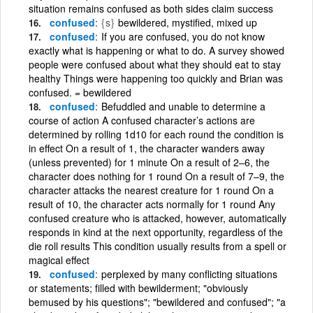
situation remains confused as both sides claim success
confused
{s}
bewildered, mystified, mixed up
confused
If you are confused, you do not know
exactly what is happening or what to do. A survey showed
people were confused about what they should eat to stay
healthy Things were happening too quickly and Brian was
confused. = bewildered
confused
Befuddled and unable to determine a
course of action A confused character’s actions are
determined by rolling 1d10 for each round the condition is
in effect On a result of 1, the character wanders away
(unless prevented) for 1 minute On a result of 2–6, the
character does nothing for 1 round On a result of 7–9, the
character attacks the nearest creature for 1 round On a
result of 10, the character acts normally for 1 round Any
confused creature who is attacked, however, automatically
responds in kind at the next opportunity, regardless of the
die roll results This condition usually results from a spell or
magical effect
confused
perplexed by many conflicting situations
or statements; filled with bewilderment; "obviously
bemused by his questions"; "bewildered and confused"; "a