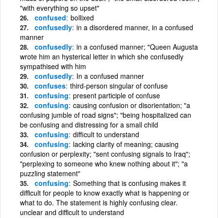
"with everything so upset"
confused
bollixed
confusedly
in a disordered manner, in a confused
manner
confusedly
in a confused manner; "Queen Augusta
wrote him an hysterical letter in which she confusedly
sympathised with him
confusedly
In a confused manner
confuses
third-person singular of confuse
confusing
present participle of confuse
confusing
causing confusion or disorientation; "a
confusing jumble of road signs"; "being hospitalized can
be confusing and distressing for a small child
confusing
difficult to understand
confusing
lacking clarity of meaning; causing
confusion or perplexity; "sent confusing signals to Iraq";
"perplexing to someone who knew nothing about it"; "a
puzzling statement"
confusing
Something that is confusing makes it
difficult for people to know exactly what is happening or
what to do. The statement is highly confusing clear.
unclear and difficult to understand