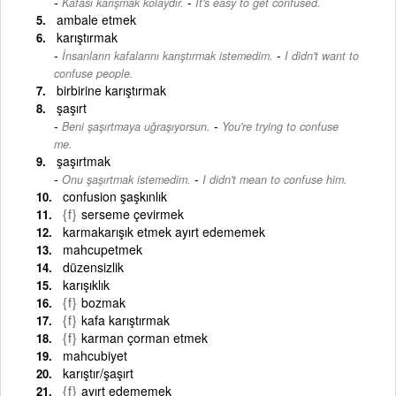
-
Kafası karışmak kolaydır.
It's easy to get confused.
ambale etmek
karıştırmak
-
İnsanların kafalarını karıştırmak istemedim.
I didn't want to
confuse people.
birbirine karıştırmak
şaşırt
-
Beni şaşırtmaya uğraşıyorsun.
You're trying to confuse
me.
şaşırtmak
-
Onu şaşırtmak istemedim.
I didn't mean to confuse him.
confusion şaşkınlık
{f}
serseme çevirmek
karmakarışık etmek ayırt edememek
mahcupetmek
düzensizlik
karışıklık
{f}
bozmak
{f}
kafa karıştırmak
{f}
karman çorman etmek
mahcubiyet
karıştır/şaşırt
{f}
ayırt edememek