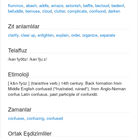
flummox
,
abash
,
addle
,
amaze
,
astonish
,
baffle
,
becloud
,
bedevil
,
befuddle
,
bemuse
,
cloud
,
clutter
,
complicate
,
confound
,
darken
Zıt anlamlılar
clarify
,
clear up
,
enlighten
,
explain
,
order
,
organize
,
separate
Telaffuz
/kənˈfyo͞oz/ /kənˈfjuːz/
Etimoloji
[ k&n-'fyüz ] (transitive verb.) 14th century. Back formation from
Middle English confused ("frustrated, ruined"), from Anglo-Norman
confus Latin confusus, past participle of confundō.
Zamanlar
confuses
,
confusing
,
confused
Ortak Eşdizimliler