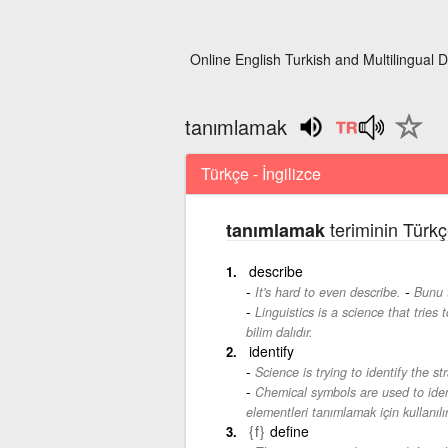
Online English Turkish and Multilingual D
tanımlamak
Türkçe - İngilizce
teriminin Türkç
tanımlamak
describe
-
It's hard to even describe.
Bunu 
Linguistics is a science that tries
bilim dalıdır.
identify
Science is trying to identify the s
Chemical symbols are used to iden
elementleri tanımlamak için kullanılır
{f}
define