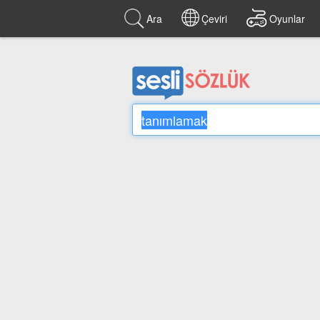
Ara
Çeviri
Oyunlar