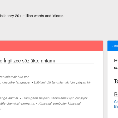
ictionary 20+ million words and idioms.
tan
H
e İngilizce sözlükte anlamı
ta
tanımlamak bile zor.
Te
-
 to describe language.
Dilbilimi dili tanımlamak için çalışan bir
R
-
trange animal.
Bilim garip hayvanı tanımlamak için çalışıyor.
Go
-
tify chemical elements.
Kimyasal semboller kimyasal
Bi
.