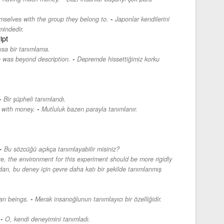
-
mselves with the group they belong to.
Japonlar kendilerini
mindedir.
ipt
kısa bir tanımlama.
-
e was beyond description.
Depremde hissettiğimiz korku
-
Bir şüpheli tanımlandı.
-
 with money.
Mutluluk bazen parayla tanımlanır.
-
Bu sözcüğü açıkça tanımlayabilir misiniz?
re, the environment for this experiment should be more rigidly
dan, bu deney için çevre daha katı bir şekilde tanımlanmış
-
man beings.
Merak insanoğlunun tanımlayıcı bir özelliğidir.
-
O, kendi deneyimini tanımladı.