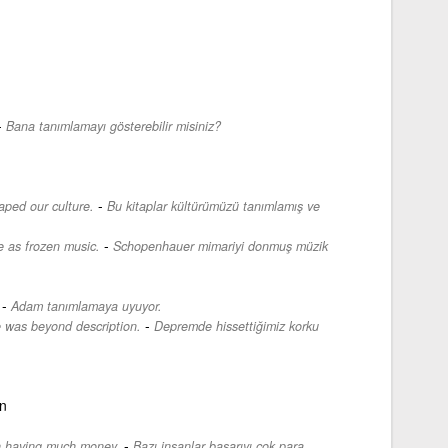
-
Bana tanımlamayı gösterebilir misiniz?
-
ped our culture.
Bu kitaplar kültürümüzü tanımlamış ve
-
 as frozen music.
Schopenhauer mimariyi donmuş müzik
-
Adam tanımlamaya uyuyor.
-
e was beyond description.
Depremde hissettiğimiz korku
on
-
h having much money.
Bazı insanlar başarıyı çok para