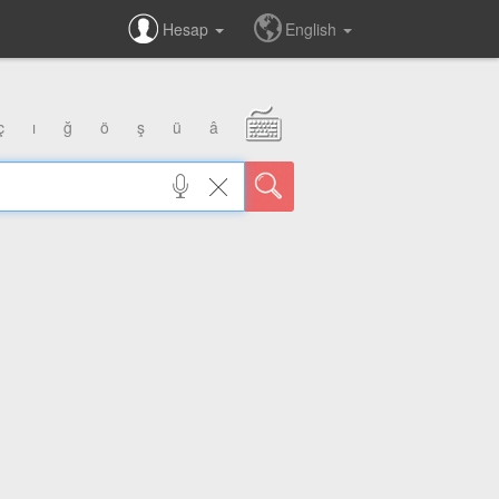
Hesap
English
ç
ı
ğ
ö
ş
ü
â