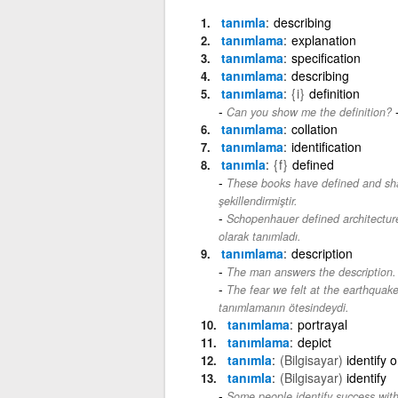
tanımla
describing
tanımlama
explanation
tanımlama
specification
tanımlama
describing
tanımlama
{i}
definition
Can you show me the definition?
tanımlama
collation
tanımlama
identification
tanımla
{f}
defined
These books have defined and sha
şekillendirmiştir.
Schopenhauer defined architecture
olarak tanımladı.
tanımlama
description
The man answers the description.
The fear we felt at the earthquak
tanımlamanın ötesindeydi.
tanımlama
portrayal
tanımlama
depict
tanımla
(Bilgisayar)
identify 
tanımla
(Bilgisayar)
identify
Some people identify success wit