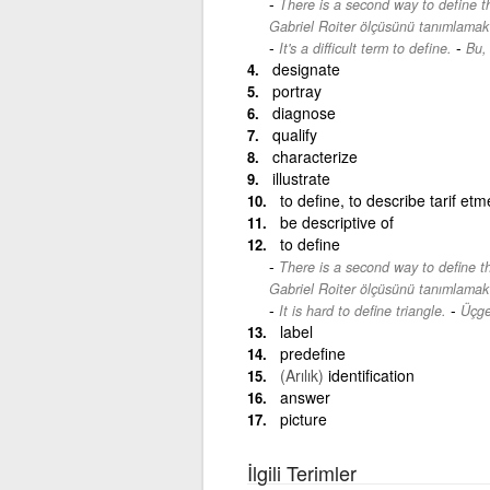
There is a second way to define t
Gabriel Roiter ölçüsünü tanımlamak iç
-
It's a difficult term to define.
Bu, 
designate
portray
diagnose
qualify
characterize
illustrate
to define, to describe tarif etm
be descriptive of
to define
There is a second way to define t
Gabriel Roiter ölçüsünü tanımlamak iç
-
It is hard to define triangle.
Üçge
label
predefine
(Arılık)
identification
answer
picture
İlgili Terimler