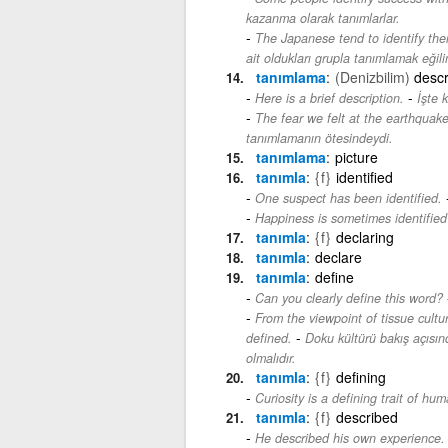
kazanma olarak tanımlarlar.
The Japanese tend to identify the
ait oldukları grupla tanımlamak eğili
tanımlama
(Denizbilim)
descr
-
Here is a brief description.
İşte 
The fear we felt at the earthquak
tanımlamanın ötesindeydi.
tanımlama
picture
tanımla
{f}
identified
One suspect has been identified.
Happiness is sometimes identified
tanımla
{f}
declaring
tanımla
declare
tanımla
define
Can you clearly define this word?
From the viewpoint of tissue cultu
-
defined.
Doku kültürü bakış açısın
olmalıdır.
tanımla
{f}
defining
Curiosity is a defining trait of hu
tanımla
{f}
described
He described his own experience.