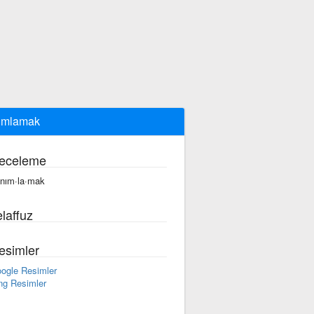
ımlamak
eceleme
·nım·la·mak
laffuz
esimler
ogle Resimler
ng Resimler