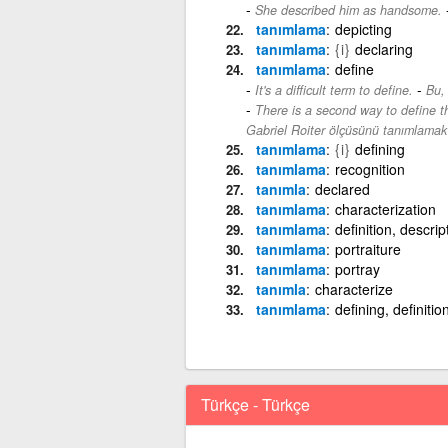
She described him as handsome.
tanımlama
depicting
tanımlama
{i}
declaring
tanımlama
define
-
It's a difficult term to define.
Bu, 
There is a second way to define t
Gabriel Roiter ölçüsünü tanımlamak iç
tanımlama
{i}
defining
tanımlama
recognition
tanımla
declared
tanımlama
characterization
tanımlama
definition, descript
tanımlama
portraiture
tanımlama
portray
tanımla
characterize
tanımlama
defining, definitio
Türkçe - Türkçe