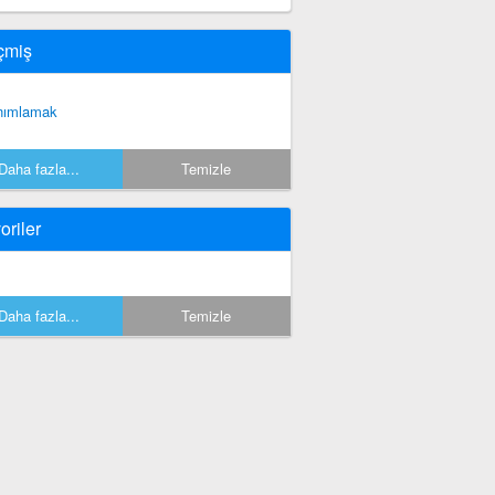
çmiş
nımlamak
Daha fazla...
Temizle
oriler
Daha fazla...
Temizle