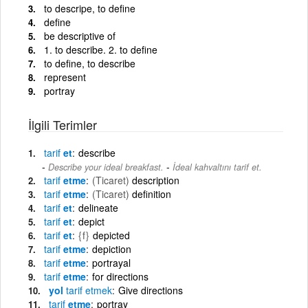
to descripe, to define
define
be descriptive of
1. to describe. 2. to define
to define, to describe
represent
portray
İlgili Terimler
tarif
et
describe
-
Describe your ideal breakfast.
İdeal kahvaltını tarif et.
tarif
etme
(Ticaret)
description
tarif
etme
(Ticaret)
definition
tarif
et
delineate
tarif
et
depict
tarif
et
{f}
depicted
tarif
etme
depiction
tarif
etme
portrayal
tarif
etme
for directions
yol
tarif
etmek
Give directions
tarif
etme
portray