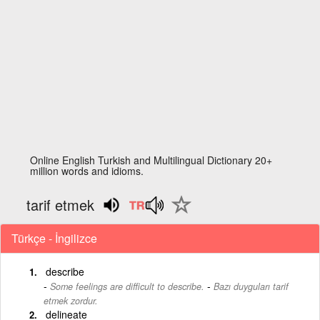
Online English Turkish and Multilingual Dictionary 20+
million words and idioms.
tarif etmek
Türkçe - İngilizce
describe
-
Some feelings are difficult to describe.
Bazı duyguları tarif
etmek zordur.
delineate