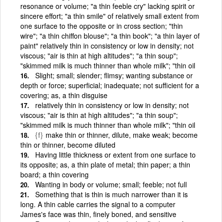
resonance or volume; "a thin feeble cry" lacking spirit or
sincere effort; "a thin smile" of relatively small extent from
one surface to the opposite or in cross section; "thin
wire"; "a thin chiffon blouse"; "a thin book"; "a thin layer of
paint" relatively thin in consistency or low in density; not
viscous; "air is thin at high altitudes"; "a thin soup";
"skimmed milk is much thinner than whole milk"; "thin oil
Slight; small; slender; flimsy; wanting substance or
depth or force; superficial; inadequate; not sufficient for a
covering; as, a thin disguise
relatively thin in consistency or low in density; not
viscous; "air is thin at high altitudes"; "a thin soup";
"skimmed milk is much thinner than whole milk"; "thin oil
{f}
make thin or thinner, dilute, make weak; become
thin or thinner, become diluted
Having little thickness or extent from one surface to
its opposite; as, a thin plate of metal; thin paper; a thin
board; a thin covering
Wanting in body or volume; small; feeble; not full
Something that is thin is much narrower than it is
long. A thin cable carries the signal to a computer
James's face was thin, finely boned, and sensitive