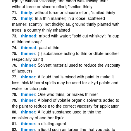
lightly" without viscosity; "the blood was flowing thin"
without force or sincere effort; "smiled thinly
thinly
without force or sincere effort; "smiled thinly
thinly
In a thin manner; in a loose, scattered
manner; scantily; not thickly; as, ground thinly planted with
trees; a country thinly inhabited
thinned
mixed with water; "sold cut whiskey"; "a cup
of thinned soup"
thinned
past of thin
thinner
{i}
substance acting to thin or dilute another
(especially paint)
thinner
Solvent material used to reduce the viscosity
of lacquers
thinner
A liquid that is mixed with paint to make it
less thick Mineral spirits may be used for alkyd paints and
water for latex paint
thinner
One who thins, or makes thinner
thinner
A blend of volatile organic solvents added to
the paint to reduce it to the correct viscosity for application
thinner
A liquid substance used to thin the
consistency of another liquid
thinner
a diluting agent
thinner
a liquid such as turpentine that you add to