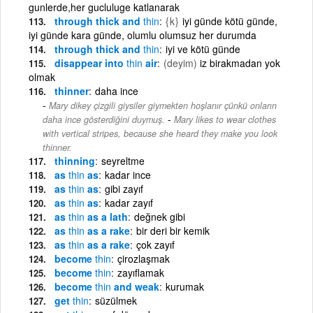
gunlerde,her gucluluge katlanarak
through thick and
thin
{k}
iyi günde kötü günde,
iyi günde kara günde, olumlu olumsuz her durumda
through thick and
thin
iyi ve kötü günde
disappear into
thin
air
(deyim)
iz birakmadan yok
olmak
thinner
daha ince
Mary dikey çizgili giysiler giymekten hoşlanır çünkü onların
-
daha ince gösterdiğini duymuş.
Mary likes to wear clothes
with vertical stripes, because she heard they make you look
thinner.
thinning
seyreltme
as
thin
as
kadar ince
as
thin
as
gibi zayıf
as
thin
as
kadar zayıf
as
thin
as a lath
değnek gibi
as
thin
as a rake
bir deri bir kemik
as
thin
as a rake
çok zayıf
become
thin
çirozlaşmak
become
thin
zayıflamak
become
thin
and weak
kurumak
get
thin
süzülmek