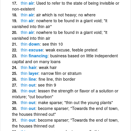
thin
air
Used to refer to the state of being invisible or
non-existent
thin
air
air which is not heavy; no where
thin
air
nowhere to be found in a giant void; "it
vanished into thin air"
thin
air
nowhere to be found in a giant void; "it
vanished into thin air
thin
down
see thin 10
thin
excuse
weak excuse, feeble pretext
thin
financing
business based on little independent
capital and on many loans
thin
hair
weak hair
thin
layer
narrow film or stratum
thin
line
fine line, thin border
thin
out
see thin 9
thin
out
lessen the strength or flavor of a solution or
mixture; "cut bourbon"
thin
out
make sparse; "thin out the young plants"
thin
out
become sparser; "Towards the end of town,
the houses thinned out"
thin
out
become sparser; "Towards the end of town,
the houses thinned out