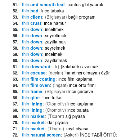
thin
and smooth leaf
canfes gibi yaprak
thin
bed
ince tabaka
thin
client
(Bilgisayar)
bağlı program
thin
crust
ince hamur
thin
down
inceltmek
thin
down
seyreltmek
thin
down
zayıflamak
thin
down
seyrelmek
thin
down
incelmek
thin
down
zayıflatmak
thin
down/out
{k}
(kalabalık) azalmak
thin
excuse
(deyim)
inandırıcı olmayan özür
thin
film coating
ince film kaplama
thin
film oven
(İnşaat)
ince örtü fırını
thin
frame
(Bilgisayar)
ince çerçeve
thin
glue
ince tutkal
thin
lining
(Otomotiv)
ince kaplama
thin
lining
(Otomotiv)
ince balata
thin
market
(Ticaret)
sığ piyasa
thin
market
dar piyasa
thin
market
(Ticaret)
zayıf piyasa
thin
natural screen
(Askeri)
İNCE TABİİ ÖRTÜ: