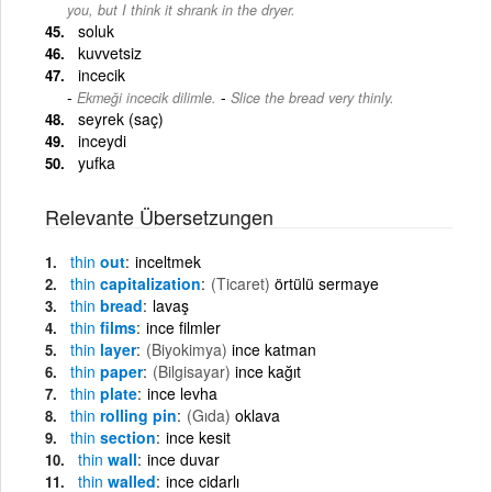
you, but I think it shrank in the dryer.
soluk
kuvvetsiz
incecik
-
Ekmeği incecik dilimle.
Slice the bread very thinly.
seyrek (saç)
inceydi
yufka
Relevante Übersetzungen
thin
out
inceltmek
thin
capitalization
(Ticaret)
örtülü sermaye
thin
bread
lavaş
thin
films
ince filmler
thin
layer
(Biyokimya)
ince katman
thin
paper
(Bilgisayar)
ince kağıt
thin
plate
ince levha
thin
rolling pin
(Gıda)
oklava
thin
section
ince kesit
thin
wall
ince duvar
thin
walled
ince cidarlı