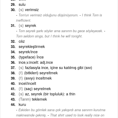
sulu
{s}
verimsiz
-
Tom'un verimsiz olduğunu düşünüyorum.
I think Tom is
inefficient.
{s}
seyrek
-
Tom seyrek şarkı söyler ama sanırım bu gece söyleyecek.
Tom seldom sings, but I think he will tonight.
cılız
seyrekleştirmek
seyrek/ince
(typeface) İnce
ince,v.incelt: adj.ince
{s}
fazlasıyla ince, içine su katılmış gibi (sıvı)
{f}
(bitkileri) seyreltmek
{f}
(sıvıyı) inceltmek
incel/incelt
{f}
(saç) seyrelmek
{s}
az, seyrek (bir topluluk): a thin
(Tarım)
teklemek
kuru
Eskiden bu gömlek sana çok yakışırdı ama sanırım kurutma
-
makinesinde çekmiş.
That shirt used to look really nice on