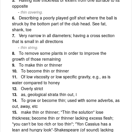
opposite
thin covering.
Describing a poorly played golf shot where the ball is
struck by the bottom part of the club head. See fat,
shank, toe
Very narrow in all diameters; having a cross section
that is small in all directions
thin string.
To remove some plants in order to improve the
growth of those remaining
To make thin or thinner
To become thin or thinner
Of low viscosity or low specific gravity, e.g., as is
water compared to honey
Overly strict
as, geological strata thin out, i
To grow or become thin; used with some adverbs, as
out, away, etc
make thin or thinner; "Thin the solution" lose
thickness; become thin or thinner lacking excess flesh;
"you can't be too rich or too thin"; "Yon Cassius has a
lean and hungry look"-Shakespeare (of sound) lacking