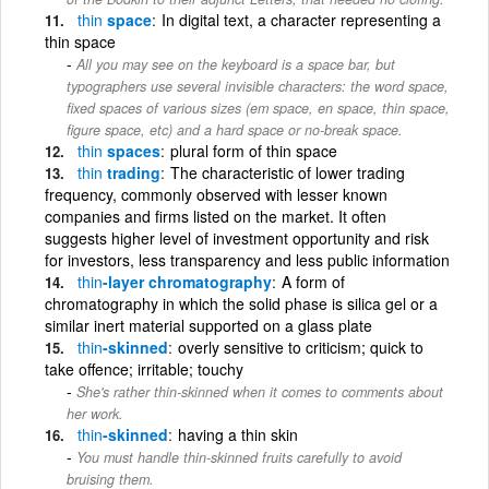
thin
space
In digital text, a character representing a
thin space
All you may see on the keyboard is a space bar, but
typographers use several invisible characters: the word space,
fixed spaces of various sizes (em space, en space, thin space,
figure space, etc) and a hard space or no-break space.
thin
spaces
plural form of thin space
thin
trading
The characteristic of lower trading
frequency, commonly observed with lesser known
companies and firms listed on the market. It often
suggests higher level of investment opportunity and risk
for investors, less transparency and less public information
thin
-layer chromatography
A form of
chromatography in which the solid phase is silica gel or a
similar inert material supported on a glass plate
thin
-skinned
overly sensitive to criticism; quick to
take offence; irritable; touchy
She's rather thin-skinned when it comes to comments about
her work.
thin
-skinned
having a thin skin
You must handle thin-skinned fruits carefully to avoid
bruising them.