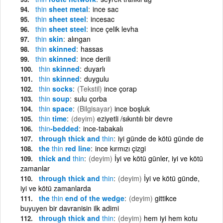
thin
sheet metal
ince sac
thin
sheet steel
incesac
thin
sheet steel
ince çelik levha
thin
skin
alıngan
thin
skinned
hassas
thin
skinned
ince derili
thin
skinned
duyarlı
thin
skinned
duygulu
thin
socks
(Tekstil)
ince çorap
thin
soup
sulu çorba
thin
space
(Bilgisayar)
ince boşluk
thin
time
(deyim)
eziyetli /sıkıntılı bir devre
thin
-bedded
ince-tabakalı
through thick and
thin
iyi günde de kötü günde de
the
thin
red line
ince kırmızı çizgi
thick and
thin
(deyim)
İyi ve kötü günler, iyi ve kötü
zamanlar
through thick and
thin
(deyim)
İyi ve kötü günde,
iyi ve kötü zamanlarda
the
thin
end of the wedge
(deyim)
gittikce
buyuyen bir davranisin ilk adimi
through thick and
thin
(deyim)
hem iyi hem kotu