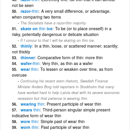
not be seen
razor-
thin
A very small difference, or advantage,
when comparing two items
The Socialists have a razor-thin majority.
skate on
thin
ice
To be (or to place oneself) in a
risky, potentially dangerous or delicate situation
If I concur to that I will be skating on thin ice.
thinly
In a thin, loose, or scattered manner; scantily;
not thickly
thinner
Comparative form of thin: more thin
wafer-
thin
Very thin, as thin as a wafer
wear
thin
To lessen or weaken over time, as from
overuse
Continuing his recent stern rhetoric, Swedish Finance
Minister Anders Borg told reporters in Stockholm that many
have worked hard to help Latvia deal with its severe economic
recession but that patience is wearing thin.
wearing
thin
Present participle of wear thin
wears
thin
Third-person singular simple present
indicative form of wear thin
wore
thin
Simple past of wear thin
worn
thin
Past participle of wear thin