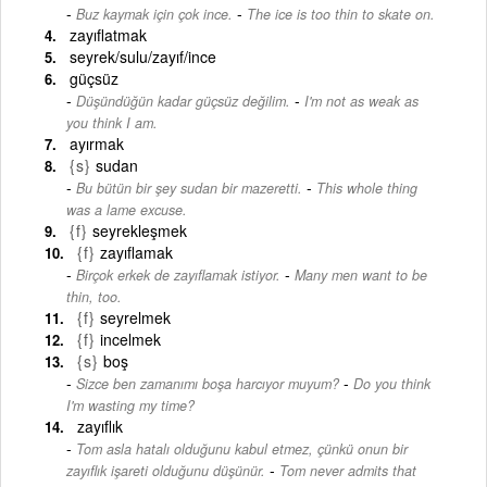
-
Buz kaymak için çok ince.
The ice is too thin to skate on.
zayıflatmak
seyrek/sulu/zayıf/ince
güçsüz
-
Düşündüğün kadar güçsüz değilim.
I'm not as weak as
you think I am.
ayırmak
{s}
sudan
-
Bu bütün bir şey sudan bir mazeretti.
This whole thing
was a lame excuse.
{f}
seyrekleşmek
{f}
zayıflamak
-
Birçok erkek de zayıflamak istiyor.
Many men want to be
thin, too.
{f}
seyrelmek
{f}
incelmek
{s}
boş
-
Sizce ben zamanımı boşa harcıyor muyum?
Do you think
I'm wasting my time?
zayıflık
Tom asla hatalı olduğunu kabul etmez, çünkü onun bir
-
zayıflık işareti olduğunu düşünür.
Tom never admits that