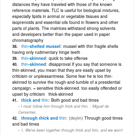
distances they have traveled with those of the known
reference materials. TLC is useful for biological mixtures,
especially lipids in animal or vegetable tissues and
isoprenoids and essential oils found in flowers and other
parts of plants. The matrices withstand strong solvents
and developers better than the paper used in paper
chromatography
thin
-shelled mussel
mussel with thin fragile shells
having only rudimentary hinge teeth
thin
-skinned
quick to take offense
thin
-skinned
disapproval If you say that someone is
thin-skinned, you mean that they are easily upset by
criticism or unpleasantness. Some fear he is too thin-
skinned to survive the rough-and-tumble of a presidential
campaign. = sensitive thick-skinned. too easily offended or
upset by criticism thick-skinned
thick and
thin
Both good and bad times
I must follow him through thick and thin. - Miguel de
Cervantes.
through thick and
thin
(deyim)
Through good times
and bad times
1. We've been together through thick and thin, and we won't