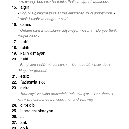
he's wrong, because he thinks that's a sign of weakness.
algın
-
Soğuk algınlığına yakalanmış olabileceğimi düşünüyorum.
I think I might've caught a cold.
cansız
-
Onların cansız olduklarını düşünüyor musun?
Do you think
they're dead?
nahif
rakik
kalın olmayan
hafif
-
Bu şeyleri hafife almamalısın.
You shouldn't take those
things for granted.
etsiz
fazlasıyla ince
sıska
-
Tom zayıf ve sıska arasındaki farkı bilmiyor.
Tom doesn't
know the difference between thin and scrawny.
çırpı gibi
inandırıcı olmayan
az
arık
cıvık