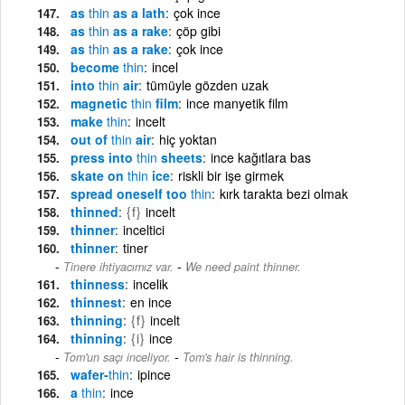
as
thin
as a lath
çok ince
as
thin
as a rake
çöp gibi
as
thin
as a rake
çok ince
become
thin
incel
into
thin
air
tümüyle gözden uzak
magnetic
thin
film
ince manyetik film
make
thin
incelt
out of
thin
air
hiç yoktan
press into
thin
sheets
ince kağıtlara bas
skate on
thin
ice
riskli bir işe girmek
spread oneself too
thin
kırk tarakta bezi olmak
thinned
{f}
incelt
thinner
inceltici
thinner
tiner
-
Tinere ihtiyacımız var.
We need paint thinner.
thinness
incelik
thinnest
en ince
thinning
{f}
incelt
thinning
{i}
ince
-
Tom'un saçı inceliyor.
Tom's hair is thinning.
wafer-
thin
ipince
a
thin
ince