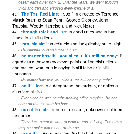
desert each other now. 2. Over the years, we went through
thick and thin and enjoyed every minute of it.
The
Thin
Red Line
1998 film directed by Terrence
Malick (starring Sean Penn, George Clooney, John
Travolta, Woody Harrelson, and Nick Nolte)
through thick and
thin
in good times and in bad
times, in all situations
into
thin
air
immediately and inexplicably out of sight
He seemed to vanish into thin air.
no matter how
thin
you slice it, it's still baloney
R
egardless of how many clever points or fine distinctions
one makes, what one is saying is still false or is still
nonsense
No matter how thin you slice it, it's still baloney, right?.
on
thin
ice
In a dangerous, hazardous, or delicate
situation; at risk
Ever since he was caught stealing office supplies, he has
been on thin ice with his boss.
out of
thin
air
from non-existent, unknown or hidden
resources
They don't seem to want to work to earn a living. They think
they can make money out of thin air.
razor-
thin
Extremely fine. So thin that it can almost