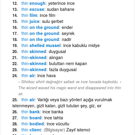
thin
enough
yeterince ince
thin
excuse
sudan bahane
thin
film
ince film
thin
juice
sulu şerbet
thin
on the ground
ender
thin
on the ground
seyrek
thin
on the ground
nadir
thin
shelled mussel
ince kabuklu midye
thin
skinned
duygusal
thin
-skinned
alıngan
thin
-skinned
buluttan nem kapan
thin
-skinned
fazla duygusal
thin
air
ince hava
-
Sihirbaz sihirli değneğini salladı ve ince havada kayboldu.
The wizard waved his magic wand and disappeared into thin
air.
thin
air
Varlığı veya bazı yönleri açığa vurulmak
istenmeyen, gizli kalan, gizli tutulan şey, giz, sır
thin
bank
ince banka
thin
board
ince tahta
thin
bodied
ince vücutlu
thin
client
(Bilgisayar)
Zayıf istemci