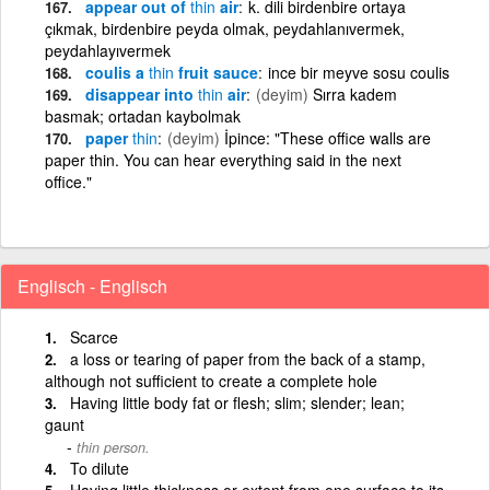
appear out of
thin
air
k. dili birdenbire ortaya
çıkmak, birdenbire peyda olmak, peydahlanıvermek,
peydahlayıvermek
coulis a
thin
fruit sauce
ince bir meyve sosu coulis
disappear into
thin
air
(deyim)
Sırra kadem
basmak; ortadan kaybolmak
paper
thin
(deyim)
İpince: "These office walls are
paper thin. You can hear everything said in the next
office."
Englisch - Englisch
Scarce
a loss or tearing of paper from the back of a stamp,
although not sufficient to create a complete hole
Having little body fat or flesh; slim; slender; lean;
gaunt
thin person.
To dilute
Having little thickness or extent from one surface to its