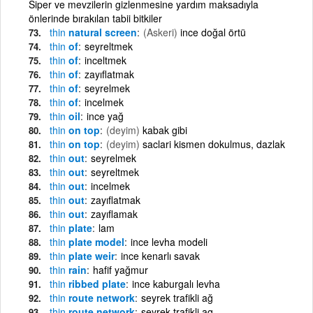
Siper ve mevzilerin gizlenmesine yardım maksadıyla
önlerinde bırakılan tabii bitkiler
thin
natural screen
(Askeri)
ince doğal örtü
thin
of
seyreltmek
thin
of
inceltmek
thin
of
zayıflatmak
thin
of
seyrelmek
thin
of
incelmek
thin
oil
ince yağ
thin
on top
(deyim)
kabak gibi
thin
on top
(deyim)
saclari kismen dokulmus, dazlak
thin
out
seyrelmek
thin
out
seyreltmek
thin
out
incelmek
thin
out
zayıflatmak
thin
out
zayıflamak
thin
plate
lam
thin
plate model
ince levha modeli
thin
plate weir
ince kenarlı savak
thin
rain
hafif yağmur
thin
ribbed plate
ince kaburgalı levha
thin
route network
seyrek trafikli ağ
thin
route network
seyrek trafikli ag