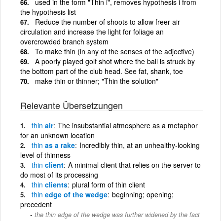
used in the form "Thin i", removes hypothesis i from
the hypothesis list
Reduce the number of shoots to allow freer air
circulation and increase the light for foliage an
overcrowded branch system
To make thin (in any of the senses of the adjective)
A poorly played golf shot where the ball is struck by
the bottom part of the club head. See fat, shank, toe
make thin or thinner; "Thin the solution"
Relevante Übersetzungen
thin
air
The insubstantial atmosphere as a metaphor
for an unknown location
thin
as a rake
Incredibly thin, at an unhealthy-looking
level of thinness
thin
client
A minimal client that relies on the server to
do most of its processing
thin
clients
plural form of thin client
thin
edge of the wedge
beginning; opening;
precedent
the thin edge of the wedge was further widened by the fact