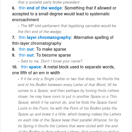
that a socialist party broke precedent .
thin
end of the wedge
Something that if allowed or
accepted to a small degree would lead to systematic
encroachment
The MP told parliament that legalising cannabis would be
the thin end of the wedge.
thin
layer chromatography
Alternative spelling of
thin-layer chromatography
thin
out
To make sparse
thin
out
To become sparse
Said to me, Don't I know your name?.
thin
space
A metal block used to separate words,
one fifth of an em in width
If it be only a Single Letter or two that drops, he thruſts the
end of his Bodkin between every Letter of that Word, till he
comes to a Space: and then perhaps by forcing thoſe Letters
closer, he may have room to put in another Space or a Thin
Space; which if he cannot do, and he finds the Space ſtand
Looſe in the Form; he with the Point of his Bodkin picks the
Space up and bows it a little; which bowing makes the Letters
on each ſide of the Space keep their parallel diſtance; for by
its Spring it thruſts the Letters that were cloſed with the end
of the Bodkin to their adjunct Letters, that needed no cloſing.