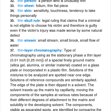
thin
person
a person who is unusually thin
thin
sheet
folium, thin flat piece
thin
skin
sensitivity, touchiness, tendency to take
things personally
thin
skull rule
legal ruling that claims that a criminal
is not eligible to choose his victim and therefore is guilty
even if the victim's injury was made worse by some natural
defect
thin
stream
small stream, small brook, small flow of
water
thin
-layer chromatography
Type of
chromatography using as the stationary phase a thin layer
(0.01 inch [0.25 mm]) of a special finely ground matrix
(silica gel, alumina, or similar material) coated on a glass
plate or incorporated in a plastic film. Solutions of the
mixtures to be analyzed are spotted near one edge.
Solutions of reference compounds are similarly applied.
The edge of the plate is then dipped in a solvent. The
solvent travels up the matrix by capillarity, moving the
components of the samples at various rates because of
their different degrees of attachment to the matrix and
solubility in the developing solvent. The components,
visible as separated spots, are identified by comparing the