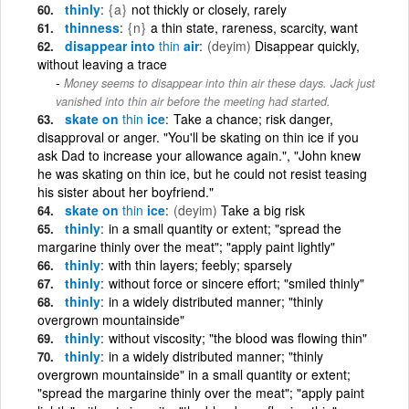
thinly
{a}
not thickly or closely, rarely
thinness
{n}
a thin state, rareness, scarcity, want
disappear into
thin
air
(deyim)
Disappear quickly,
without leaving a trace
Money seems to disappear into thin air these days. Jack just
vanished into thin air before the meeting had started.
skate on
thin
ice
Take a chance; risk danger,
disapproval or anger. "You'll be skating on thin ice if you
ask Dad to increase your allowance again.", "John knew
he was skating on thin ice, but he could not resist teasing
his sister about her boyfriend."
skate on
thin
ice
(deyim)
Take a big risk
thinly
in a small quantity or extent; "spread the
margarine thinly over the meat"; "apply paint lightly"
thinly
with thin layers; feebly; sparsely
thinly
without force or sincere effort; "smiled thinly"
thinly
in a widely distributed manner; "thinly
overgrown mountainside"
thinly
without viscosity; "the blood was flowing thin"
thinly
in a widely distributed manner; "thinly
overgrown mountainside" in a small quantity or extent;
"spread the margarine thinly over the meat"; "apply paint