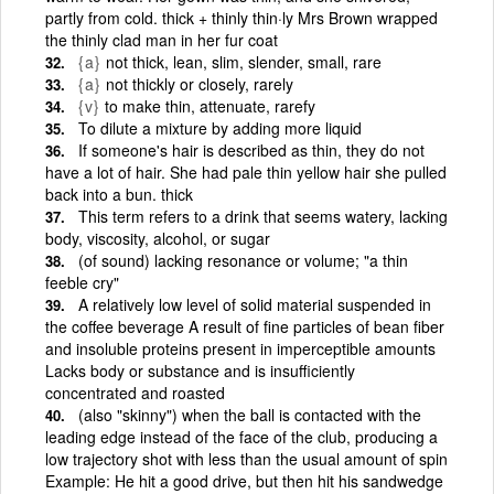
partly from cold. thick + thinly thin·ly Mrs Brown wrapped
the thinly clad man in her fur coat
{a}
not thick, lean, slim, slender, small, rare
{a}
not thickly or closely, rarely
{v}
to make thin, attenuate, rarefy
To dilute a mixture by adding more liquid
If someone's hair is described as thin, they do not
have a lot of hair. She had pale thin yellow hair she pulled
back into a bun. thick
This term refers to a drink that seems watery, lacking
body, viscosity, alcohol, or sugar
(of sound) lacking resonance or volume; "a thin
feeble cry"
A relatively low level of solid material suspended in
the coffee beverage A result of fine particles of bean fiber
and insoluble proteins present in imperceptible amounts
Lacks body or substance and is insufficiently
concentrated and roasted
(also "skinny") when the ball is contacted with the
leading edge instead of the face of the club, producing a
low trajectory shot with less than the usual amount of spin
Example: He hit a good drive, but then hit his sandwedge