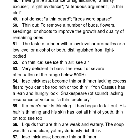
excuse"; "slight evidence"; "a tenuous argument"; "a thin
plot"
not dense; "a thin beard"; "trees were sparse"
Thin out: To remove a number of buds, flowers,
seedlings, or shoots to improve the growth and quality of
remaining ones
The taste of a beer with a low level or aromatics or a
low level or alcohol or both, distinguished from light-
bodied
on thin ice: see ice thin air: see air
Very deficient in bass The result of severe
attenuation of the range below 500Hz
lose thickness; become thin or thinner lacking excess
flesh; "you can't be too rich or too thin"; "Yon Cassius has
a lean and hungry look"-Shakespeare (of sound) lacking
resonance or volume; "a thin feeble cry"
If a man's hair is thinning, it has begun to fall out. His
hair is thinning and his skin has lost all hint of youth. thin
on top: see top
Liquids that are thin are weak and watery. The soup
was thin and clear, yet mysteriously rich thick
lose thickness; become thin or thinner