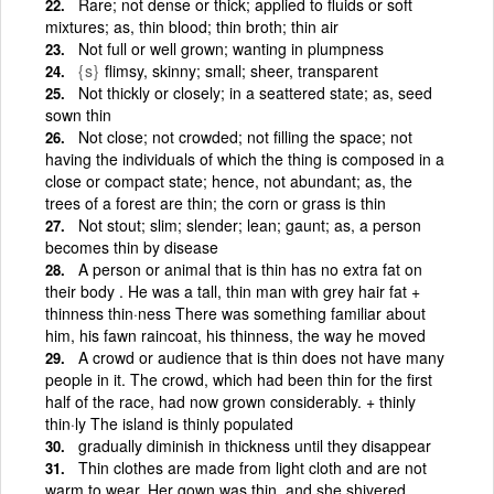
Rare; not dense or thick; applied to fluids or soft
mixtures; as, thin blood; thin broth; thin air
Not full or well grown; wanting in plumpness
{s}
flimsy, skinny; small; sheer, transparent
Not thickly or closely; in a seattered state; as, seed
sown thin
Not close; not crowded; not filling the space; not
having the individuals of which the thing is composed in a
close or compact state; hence, not abundant; as, the
trees of a forest are thin; the corn or grass is thin
Not stout; slim; slender; lean; gaunt; as, a person
becomes thin by disease
A person or animal that is thin has no extra fat on
their body . He was a tall, thin man with grey hair fat +
thinness thin·ness There was something familiar about
him, his fawn raincoat, his thinness, the way he moved
A crowd or audience that is thin does not have many
people in it. The crowd, which had been thin for the first
half of the race, had now grown considerably. + thinly
thin·ly The island is thinly populated
gradually diminish in thickness until they disappear
Thin clothes are made from light cloth and are not
warm to wear. Her gown was thin, and she shivered,