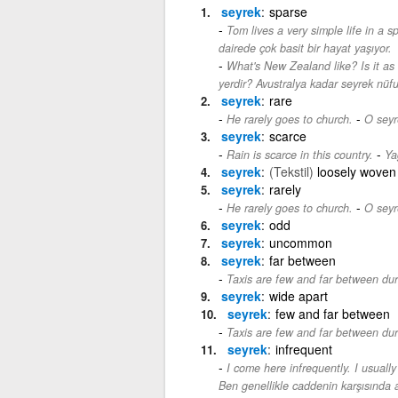
seyrek
sparse
Tom lives a very simple life in a s
dairede çok basit bir hayat yaşıyor.
What's New Zealand like? Is it as
yerdir? Avustralya kadar seyrek nüf
seyrek
rare
-
He rarely goes to church.
O seyre
seyrek
scarce
-
Rain is scarce in this country.
Ya
seyrek
(Tekstil)
loosely woven
seyrek
rarely
-
He rarely goes to church.
O seyre
seyrek
odd
seyrek
uncommon
seyrek
far between
Taxis are few and far between dur
seyrek
wide apart
seyrek
few and far between
Taxis are few and far between dur
seyrek
infrequent
I come here infrequently. I usually
Ben genellikle caddenin karşısında a