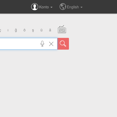
Konto
English
ç
ı
ğ
ö
ş
ü
â