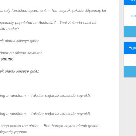
-
parsely furnished apartment.
Tom seyrek şekilde döşenmiş bir
se
-
 sparsely populated as Australia?
Yeni Zelanda nasıl bir
uslu mudur?
k olarak kiliseye gider.
Fav
ğmur bu ülkede seyrektir.
 sparse
k olarak kiliseye gider.
-
ing a rainstorm.
Taksiler sağanak sırasında seyrekti.
-
ing a rainstorm.
Taksiler sağanak sırasında seyrekti.
-
 shop across the street.
Ben buraya seyrek olarak gelirim.
lışveriş yaparım.