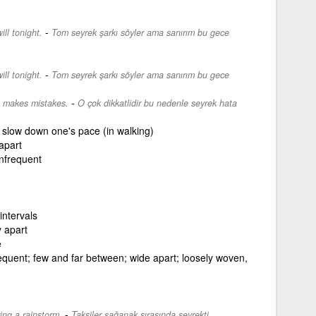
-
ll tonight.
Tom seyrek şarkı söyler ama sanırım bu gece
-
ll tonight.
Tom seyrek şarkı söyler ama sanırım bu gece
-
m makes mistakes.
O çok dikkatlidir bu nedenle seyrek hata
 slow down one's pace (in walking)
 apart
nfrequent
intervals
y apart
e
quent; few and far between; wide apart; loosely woven,
-
ing a rainstorm.
Taksiler sağanak sırasında seyrekti.