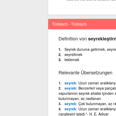
Türkisch - Türkisch
Definition von
seyrekleşti
Seyrek duruma getirmek, seyre
seyreltmek
teklemek
Relevante Übersetzungen
seyrek
Uzun zaman aralıklarıy
seyrek
Benzerleri veya parçalar
vapurlarının seyrek ahalisi içinden s
bulunmayan, az rastlanan
seyrek
Çok bulunmayan, az ra
seyrek
Uzun zaman aralıklarıy
nargilesini istedi."- H. E. Adıvar