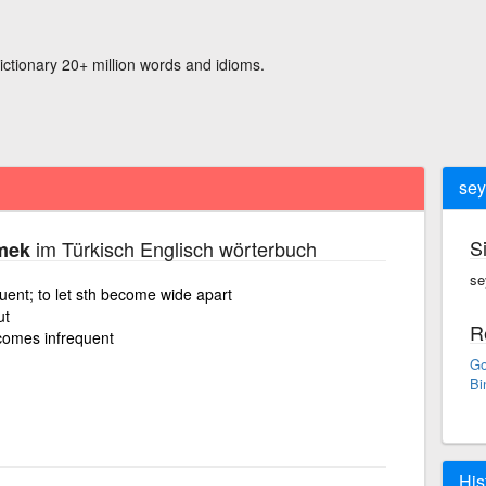
ictionary 20+ million words and idioms.
sey
S
im Türkisch Englisch wörterbuch
rmek
se
uent; to let sth become wide apart
ut
R
ecomes infrequent
Go
Bi
His