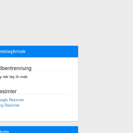
rekleştirmek
ilbentrennung
y·rek·leş·tir·mek
esimler
ogle Resimler
ng Resimler
torie