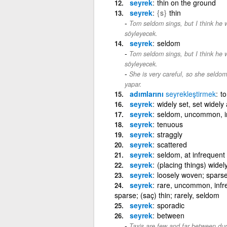
seyrek
thin on the ground
seyrek
{s}
thin
Tom seldom sings, but I think he wi
söyleyecek.
seyrek
seldom
Tom seldom sings, but I think he wi
söyleyecek.
She is very careful, so she seldo
yapar.
adımlarını
seyrekleştirmek
to
seyrek
widely set, set widely
seyrek
seldom, uncommon, i
seyrek
tenuous
seyrek
straggly
seyrek
scattered
seyrek
seldom, at infrequent 
seyrek
(placing things) widel
seyrek
loosely woven; spars
seyrek
rare, uncommon, infre
sparse; (saç) thin; rarely, seldom
seyrek
sporadic
seyrek
between
Taxis are few and far between dur