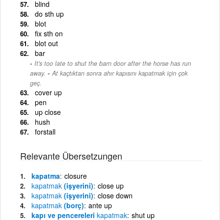
blind
do sth up
blot
fix sth on
blot out
bar
It's too late to shut the barn door after the horse has run
-
away.
At kaçtıktan sonra ahır kapısını kapatmak için çok
geç.
cover up
pen
up close
hush
forstall
Relevante Übersetzungen
kapatma
closure
kapatmak
(işyerini)
close up
kapatmak
(işyerini)
close down
kapatmak
(borç)
ante up
kapı ve pencereleri
kapatmak
shut up