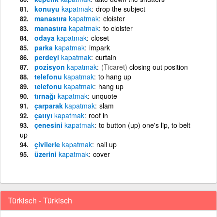
konuyu
kapatmak
drop the subject
manastıra
kapatmak
cloister
manastıra
kapatmak
to cloister
odaya
kapatmak
closet
parka
kapatmak
impark
perdeyi
kapatmak
curtain
pozisyon
kapatmak
(Ticaret)
closing out position
telefonu
kapatmak
to hang up
telefonu
kapatmak
hang up
tırnağı
kapatmak
unquote
çarparak
kapatmak
slam
çatıyı
kapatmak
roof in
çenesini
kapatmak
to button (up) one's lip, to belt
up
çivilerle
kapatmak
nail up
üzerini
kapatmak
cover
Türkisch - Türkisch