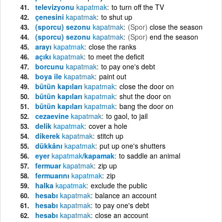
televizyonu
kapatmak
to turn off the TV
çenesini
kapatmak
to shut up
(sporcu) sezonu
kapatmak
(Spor)
close the season
(sporcu) sezonu
kapatmak
(Spor)
end the season
arayı
kapatmak
close the ranks
açıkı
kapatmak
to meet the deficit
borcunu
kapatmak
to pay one's debt
boya ile
kapatmak
paint out
bütün kapıları
kapatmak
close the door on
bütün kapıları
kapatmak
shut the door on
bütün kapıları
kapatmak
bang the door on
cezaevine
kapatmak
to gaol, to jail
delik
kapatmak
cover a hole
dikerek
kapatmak
stitch up
dükkânı
kapatmak
put up one's shutters
eyer
kapatmak
/kapamak
to saddle an animal
fermuar
kapatmak
zip up
fermuarını
kapatmak
zip
halka
kapatmak
exclude the public
hesabı
kapatmak
balance an account
hesabı
kapatmak
to pay one's debt
hesabı
kapatmak
close an account