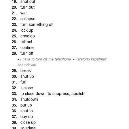
shut out
turn out
wall
collapse
turn something off
lock up
envelop
retract
confine
turn off
-
I have to turn off the telephone.
Telefonu kapatmak
zorundayım.
break
shut up
furl
inclose
to close down; to suppress, abolish
shutdown
put up
shut to
buy up
close up
liquidate