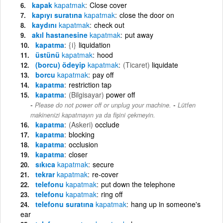
kapak
kapatmak
Close cover
kapıyı suratına
kapatmak
close the door on
kaydını
kapatmak
check out
akıl hastanesine
kapatmak
put away
kapatma
{i}
liquidation
üstünü
kapatmak
hood
(borcu) ödeyip
kapatmak
(Ticaret)
liquidate
borcu
kapatmak
pay off
kapatma
restriction tap
kapatma
(Bilgisayar)
power off
-
Please do not power off or unplug your machine.
Lütfen
makinenizi kapatmayın ya da fişini çekmeyin.
kapatma
(Askeri)
occlude
kapatma
blocking
kapatma
occlusion
kapatma
closer
sıkıca
kapatmak
secure
tekrar
kapatmak
re-cover
telefonu
kapatmak
put down the telephone
telefonu
kapatmak
ring off
telefonu suratına
kapatmak
hang up in someone's
ear