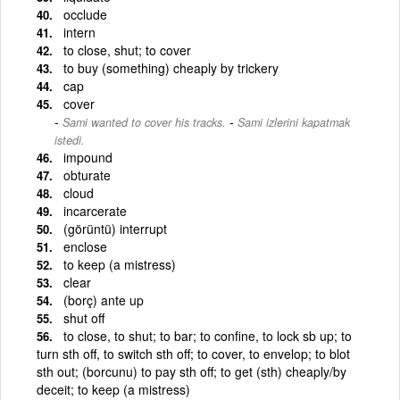
occlude
intern
to close, shut; to cover
to buy (something) cheaply by trickery
cap
cover
-
Sami wanted to cover his tracks.
Sami izlerini kapatmak
istedi.
impound
obturate
cloud
incarcerate
(görüntü) interrupt
enclose
to keep (a mistress)
clear
(borç) ante up
shut off
to close, to shut; to bar; to confine, to lock sb up; to
turn sth off, to switch sth off; to cover, to envelop; to blot
sth out; (borcunu) to pay sth off; to get (sth) cheaply/by
deceit; to keep (a mistress)