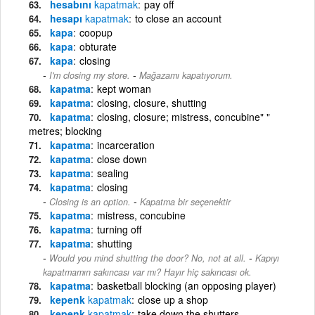
hesabını
kapatmak
pay off
hesapı
kapatmak
to close an account
kapa
coopup
kapa
obturate
kapa
closing
-
I'm closing my store.
Mağazamı kapatıyorum.
kapatma
kept woman
kapatma
closing, closure, shutting
kapatma
closing, closure; mistress, concubine" "
metres; blocking
kapatma
incarceration
kapatma
close down
kapatma
sealing
kapatma
closing
-
Closing is an option.
Kapatma bir seçenektir
kapatma
mistress, concubine
kapatma
turning off
kapatma
shutting
-
Would you mind shutting the door? No, not at all.
Kapıyı
kapatmamın sakıncası var mı? Hayır hiç sakıncası ok.
kapatma
basketball blocking (an opposing player)
kepenk
kapatmak
close up a shop
kepenk
kapatmak
take down the shutters