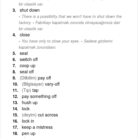
bir olasılık var.
shut down
There is a possibility that we won't have to shut down the
-
factory.
Fabrikayı kapatmak zorunda olmayacağımıza dair
bir olasılık var.
close
-
You have only to close your eyes.
Sadece gözlerini
kapatmak zorundasın.
seal
switch off
coop up
seal off
(Dilbilim)
pay off
(Bilgisayar)
vary-off
(Tıp)
tap
pay something off
hush up
lock
(deyim)
cut across
lock in
keep a mistress
pen up