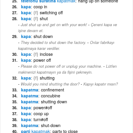
telefonu suratına
kapatmak
hang up on someone
kapa
coop in
kapa
{f}
switching off
kapa
{f}
shut
-
Just shut up and get on with your work!
Çeneni kapa ve
işine devam et.
kapa
shut down
-
They decided to shut down the factory.
Onlar fabrikayı
kapatmaya karar verdiler.
kapa
{f}
inclose
kapa
power off
-
Please do not power off or unplug your machine.
Lütfen
makinenizi kapatmayın ya da fişini çekmeyin.
kapa
{f}
shutting
-
Would you mind shutting the door?
Kapıyı kapatır mısın?
kapatma
confinement
kapatma
concubine
kapatma
shutting down
kapa
power#off
kapa
coop up
kapa
turn#off
kapatma
shut-down
parti
kapatmak
party to close