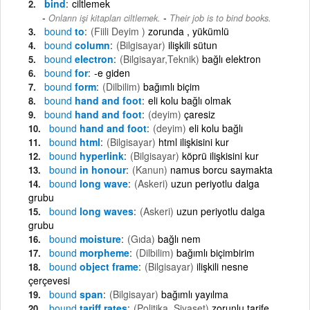
bind
ciltlemek
-
Onların işi kitapları ciltlemek.
Their job is to bind books.
bound
to
(Fiili Deyim )
zorunda , yükümlü
bound
column
(Bilgisayar)
ilişkili sütun
bound
electron
(Bilgisayar,Teknik)
bağlı elektron
bound
for
-e giden
bound
form
(Dilbilim)
bağımlı biçim
bound
hand and foot
eli kolu bağlı olmak
bound
hand and foot
(deyim)
çaresiz
bound
hand and foot
(deyim)
eli kolu bağlı
bound
html
(Bilgisayar)
html ilişkisini kur
bound
hyperlink
(Bilgisayar)
köprü ilişkisini kur
bound
in honour
(Kanun)
namus borcu saymakta
bound
long wave
(Askeri)
uzun periyotlu dalga
grubu
bound
long waves
(Askeri)
uzun periyotlu dalga
grubu
bound
moisture
(Gıda)
bağlı nem
bound
morpheme
(Dilbilim)
bağımlı biçimbirim
bound
object frame
(Bilgisayar)
ilişkili nesne
çerçevesi
bound
span
(Bilgisayar)
bağımlı yayılma
bound
tariff rates
(Politika, Siyaset)
zorunlu tarife