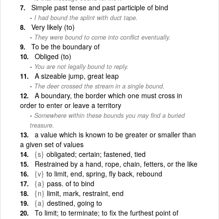
Simple past tense and past participle of bind
I had bound the splint with duct tape.
Very likely (to)
They were bound to come into conflict eventually.
To be the boundary of
Obliged (to)
You are not legally bound to reply.
A sizeable jump, great leap
The deer crossed the stream in a single bound.
A boundary, the border which one must cross in
order to enter or leave a territory
Somewhere within these bounds you may find a buried
treasure.
a value which is known to be greater or smaller than
a given set of values
{s}
obligated; certain; fastened, tied
Restrained by a hand, rope, chain, fetters, or the like
{v}
to limit, end, spring, fly back, rebound
{a}
pass. of to bind
{n}
limit, mark, restraint, end
{a}
destined, going to
To limit; to terminate; to fix the furthest point of