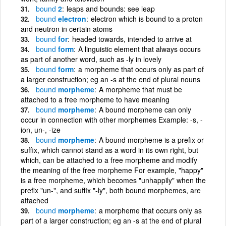
bound
2
leaps and bounds: see leap
bound
electron
electron which is bound to a proton
and neutron in certain atoms
bound
for
headed towards, intended to arrive at
bound
form
A linguistic element that always occurs
as part of another word, such as -ly in lovely
bound
form
a morpheme that occurs only as part of
a larger construction; eg an -s at the end of plural nouns
bound
morpheme
A morpheme that must be
attached to a free morpheme to have meaning
bound
morpheme
A bound morpheme can only
occur in connection with other morphemes Example: -s, -
ion, un-, -ize
bound
morpheme
A bound morpheme is a prefix or
suffix, which cannot stand as a word in its own right, but
which, can be attached to a free morpheme and modify
the meaning of the free morpheme For example, "happy"
is a free morpheme, which becomes "unhappily" when the
prefix "un-", and suffix "-ly", both bound morphemes, are
attached
bound
morpheme
a morpheme that occurs only as
part of a larger construction; eg an -s at the end of plural