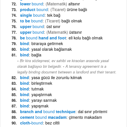
lower
bound
(Matematik)
altsınır
product
bound
(Ticaret)
ürüne bağlı
single
bound
tek bağ
to be
bound
(Ticaret)
bağlı olmak
upper
bound
üst sınır
upper
bound
(Matematik)
üstsınır
be
bound
hand and foot
eli kolu bağlı olmak
bind
biraraya getirmek
bind
yasal olarak bağlamak
bind
bağla
Bir kira sözleşmesi, ev sahibi ve kiracıları arasında yasal
-
olarak bağlayıcı bir belgedir.
A tenancy agreement is a
legally binding document between a landlord and their tenant.
bind
yasa gücü ile zorunlu kılmak
bind
birleştirmek
bind
tutmak
bind
yapıştırmak
bind
yarayı sarmak
bind
yapışmak
branch and
bound
technique
dal sınır yöntemi
cement
bound
macadam
çimento makadam
cloth-
bound
bez ciltli