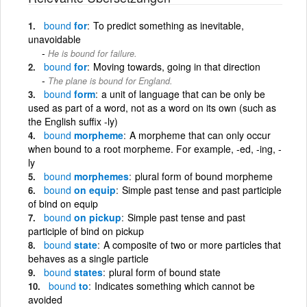
bound
for
To predict something as inevitable,
unavoidable
He is bound for failure.
bound
for
Moving towards, going in that direction
The plane is bound for England.
bound
form
a unit of language that can be only be
used as part of a word, not as a word on its own (such as
the English suffix -ly)
bound
morpheme
A morpheme that can only occur
when bound to a root morpheme. For example, -ed, -ing, -
ly
bound
morphemes
plural form of bound morpheme
bound
on equip
Simple past tense and past participle
of bind on equip
bound
on pickup
Simple past tense and past
participle of bind on pickup
bound
state
A composite of two or more particles that
behaves as a single particle
bound
states
plural form of bound state
bound
to
Indicates something which cannot be
avoided