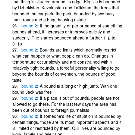
that thing is situated around its edge. Kirgizia is bounded
by Uzbekistan, Kazakhstan and Tajikistan. the trees that
bounded the car park. the park, bounded by two busy
main roads and a huge housing estate
bound
2
If the quantity or performance of something
bounds ahead, it increases or improves quickly and
suddenly. The shares bounded ahead a further 11p to
311p
bound
2
Bounds are limits which normally restrict
what can happen or what people can do. Changes in
temperature occur slowly and are constrained within
relatively tight bounds. a forceful personality willing to go
beyond the bounds of convention. the bounds of good
taste
bound
2
A bound is a long or high jump. With one
bound Jack was free
bound
2
If a place is out of bounds, people are not
allowed to go there. For the last few days the area has
been out of bounds to foreign journalists
bound
2
If someone's life or situation is bounded by
certain things, those are its most important aspects and it
is limited or restricted by them. Our lives are bounded by
work, family and television