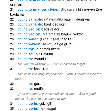
oranları
bound
to unknown type
(Bilgisayar)
bilinmeyen türe
bağlama
bound
variable
(Matematik)
bağımlı değişken
bound
variable
bağlı değişken
bound
vector
bağlı vektör
bound
vector
(Matematik)
bağımlı vektör
bound
water
(Gıda,İnşaat)
bağlı su
bound
waves
(Askeri)
dalga grubu
bound
for
-e gitmek üzere
bound
set
sınır ayrımı
bound
to
zorunlu
-
Tom unutmaya zorunlu.
Tom is bound to forget.
bound
to
kesinlikle
-
Tom kesinlikle yarışı kaybedecek.
Tom is bound to lose the
race.
bound
to
garanti
bound
to
mutlâka
-
İyi bir antrenörle, yüzücü mutlaka kazanır.
With a good
trainer, the swimmer is bound to win.
bound
up in
çok ilgili
bound
up in
-le meşgul