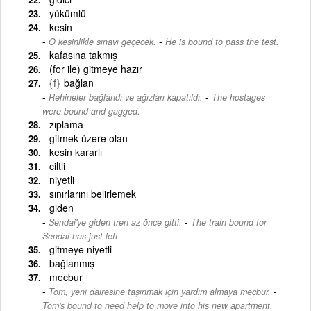
yükümlü
kesin
-
O kesinlikle sınavı geçecek.
He is bound to pass the test.
kafasına takmış
(for ile) gitmeye hazır
{f}
bağlan
-
Rehineler bağlandı ve ağızları kapatıldı.
The hostages
were bound and gagged.
zıplama
gitmek üzere olan
kesin kararlı
ciltli
niyetli
sınırlarını belirlemek
giden
-
Sendai'ye giden tren az önce gitti.
The train bound for
Sendai has just left.
gitmeye niyetli
bağlanmış
mecbur
-
Tom, yeni dairesine taşınmak için yardım almaya mecbur.
Tom's bound to need help to move into his new apartment.