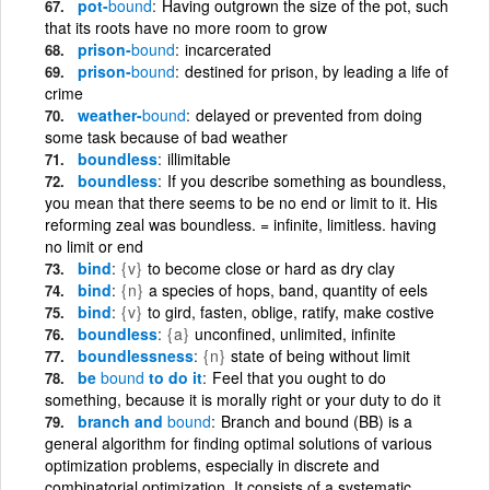
pot-
bound
Having outgrown the size of the pot, such
that its roots have no more room to grow
prison-
bound
incarcerated
prison-
bound
destined for prison, by leading a life of
crime
weather-
bound
delayed or prevented from doing
some task because of bad weather
boundless
illimitable
boundless
If you describe something as boundless,
you mean that there seems to be no end or limit to it. His
reforming zeal was boundless. = infinite, limitless. having
no limit or end
bind
{v}
to become close or hard as dry clay
bind
{n}
a species of hops, band, quantity of eels
bind
{v}
to gird, fasten, oblige, ratify, make costive
boundless
{a}
unconfined, unlimited, infinite
boundlessness
{n}
state of being without limit
be
bound
to do it
Feel that you ought to do
something, because it is morally right or your duty to do it
branch and
bound
Branch and bound (BB) is a
general algorithm for finding optimal solutions of various
optimization problems, especially in discrete and
combinatorial optimization. It consists of a systematic