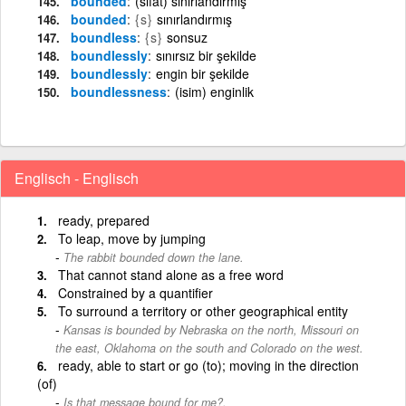
bounded
(sıfat) sınırlandırmış
bounded
{s}
sınırlandırmış
boundless
{s}
sonsuz
boundlessly
sınırsız bir şekilde
boundlessly
engin bir şekilde
boundlessness
(isim) enginlik
Englisch - Englisch
ready, prepared
To leap, move by jumping
The rabbit bounded down the lane.
That cannot stand alone as a free word
Constrained by a quantifier
To surround a territory or other geographical entity
Kansas is bounded by Nebraska on the north, Missouri on
the east, Oklahoma on the south and Colorado on the west.
ready, able to start or go (to); moving in the direction
(of)
Is that message bound for me?.