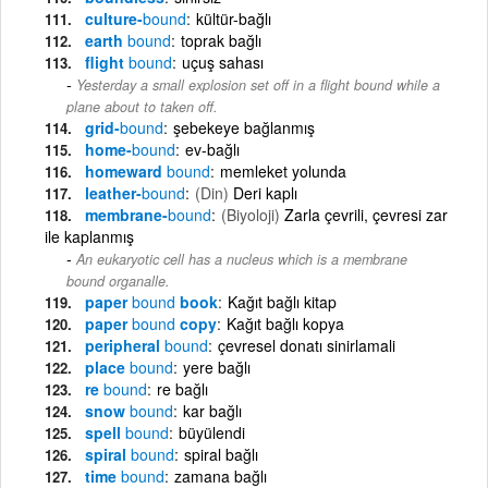
culture-
bound
kültür-bağlı
earth
bound
toprak bağlı
flight
bound
uçuş sahası
Yesterday a small explosion set off in a flight bound while a
plane about to taken off.
grid-
bound
şebekeye bağlanmış
home-
bound
ev-bağlı
homeward
bound
memleket yolunda
leather-
bound
(Din)
Deri kaplı
membrane-
bound
(Biyoloji)
Zarla çevrili, çevresi zar
ile kaplanmış
An eukaryotic cell has a nucleus which is a membrane
bound organalle.
paper
bound
book
Kağıt bağlı kitap
paper
bound
copy
Kağıt bağlı kopya
peripheral
bound
çevresel donatı sinirlamali
place
bound
yere bağlı
re
bound
re bağlı
snow
bound
kar bağlı
spell
bound
büyülendi
spiral
bound
spiral bağlı
time
bound
zamana bağlı