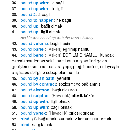
bound
up with
-e bağlı
bound
up with
-le ilgili
bound
2
2 bağlı
bound
to happen
ne bağlı
bound
up
bağlı olmak
bound
up
ilgili olmak
His life was bound up with the town's history.
bound
volume
bağlı hacim
bound
barrel
(Askeri)
eğrilmiş namlu
bound
barrel
(Askeri)
EĞRİLMİŞ NAMLU: Kundak
parçalarına temas şekli, namlunun atıştan ileri gelen
genişleme sonucu, bunlara yapışıp eğrilmesine, dolayısıyla
atış isabetsizliğine sebep olan namlu
bound
by an oath
yeminli
bound
by contract
sözleşmeye bağlanmış
bound
electron
bagli elektron
bound
sulphur
(Havacılık)
bileşik kükürt
bound
up with
ilgili olmak
bound
up with
bağlı olmak
bound
vortex
(Havacılık)
birleşik girdap
bind
{f}
bağlamak; sarmak. 2 kenarını tutturmak
bind
sargılamak