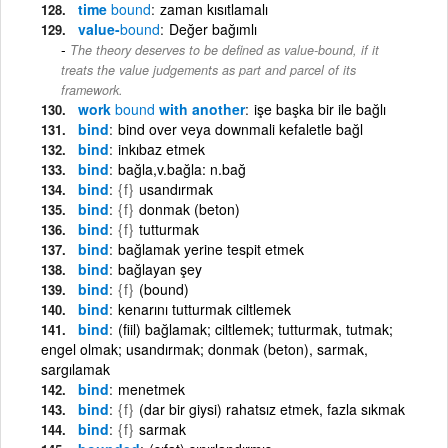
time
bound
zaman kısıtlamalı
value-
bound
Değer bağımlı
The theory deserves to be defined as value-bound, if it
treats the value judgements as part and parcel of its
framework.
work
bound
with another
işe başka bir ile bağlı
bind
bind over veya downmali kefaletle bağl
bind
inkıbaz etmek
bind
bağla,v.bağla: n.bağ
bind
{f}
usandırmak
bind
{f}
donmak (beton)
bind
{f}
tutturmak
bind
bağlamak yerine tespit etmek
bind
bağlayan şey
bind
{f}
(bound)
bind
kenarını tutturmak ciltlemek
bind
(fiil) bağlamak; ciltlemek; tutturmak, tutmak;
engel olmak; usandırmak; donmak (beton), sarmak,
sargılamak
bind
menetmek
bind
{f}
(dar bir giysi) rahatsız etmek, fazla sıkmak
bind
{f}
sarmak