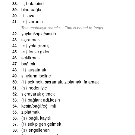
f., bak. bind
bind bağla
{i}
avut
{s}
zorunlu
-
Tom unutmaya zorunlu.
Tom is bound to forget.
yaylan/zıpla/sınırla
sıçratmak
{s}
yola çıkmış
{s}
for -e giden
sektirmek
bağımlı
{f}
kuşatmak
sınırlarını belirle
{f}
sekmek, sıçramak, zıplamak, fırlamak
{s}
nedeniyle
sıçrayarak gitmek
{f}
bağlan: adj.kesin
kesin/bağlı/eğilimli
zıplatmak
{s}
bağlı, kayıtlı
{f}
sekip geri gelmek
{s}
engellenen