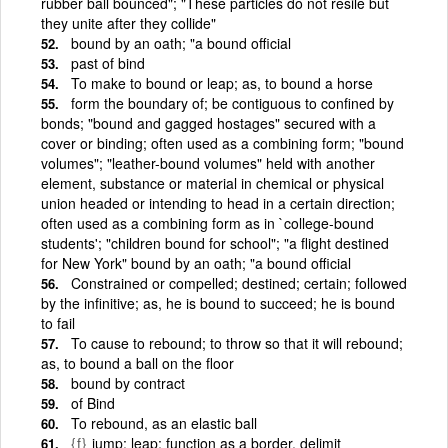
rubber ball bounced"; "These particles do not resile but
they unite after they collide"
bound by an oath; "a bound official
past of bind
To make to bound or leap; as, to bound a horse
form the boundary of; be contiguous to confined by
bonds; "bound and gagged hostages" secured with a
cover or binding; often used as a combining form; "bound
volumes"; "leather-bound volumes" held with another
element, substance or material in chemical or physical
union headed or intending to head in a certain direction;
often used as a combining form as in `college-bound
students'; "children bound for school"; "a flight destined
for New York" bound by an oath; "a bound official
Constrained or compelled; destined; certain; followed
by the infinitive; as, he is bound to succeed; he is bound
to fail
To cause to rebound; to throw so that it will rebound;
as, to bound a ball on the floor
bound by contract
of Bind
To rebound, as an elastic ball
{f}
jump; leap; function as a border, delimit