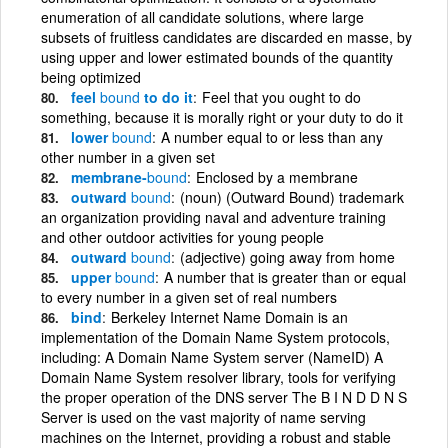
enumeration of all candidate solutions, where large
subsets of fruitless candidates are discarded en masse, by
using upper and lower estimated bounds of the quantity
being optimized
feel
bound
to do it
Feel that you ought to do
something, because it is morally right or your duty to do it
lower
bound
A number equal to or less than any
other number in a given set
membrane-
bound
Enclosed by a membrane
outward
bound
(noun) (Outward Bound) trademark
an organization providing naval and adventure training
and other outdoor activities for young people
outward
bound
(adjective) going away from home
upper
bound
A number that is greater than or equal
to every number in a given set of real numbers
bind
Berkeley Internet Name Domain is an
implementation of the Domain Name System protocols,
including: A Domain Name System server (NameID) A
Domain Name System resolver library, tools for verifying
the proper operation of the DNS server The B I N D D N S
Server is used on the vast majority of name serving
machines on the Internet, providing a robust and stable