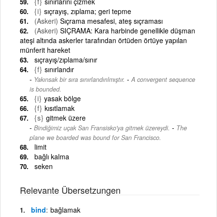
{f}
sınırlarını çizmek
{i}
sıçrayış, zıplama; geri tepme
(Askeri)
Sıçrama mesafesi, ateş sıçraması
(Askeri)
SIÇRAMA: Kara harbinde genellikle düşman
ateşi altında askerler tarafından örtüden örtüye yapılan
münferit hareket
sıçrayış/zıplama/sınır
{f}
sınırlandır
-
Yakınsak bir sıra sınırlandırılmıştır.
A convergent sequence
is bounded.
{i}
yasak bölge
{f}
kısıtlamak
{s}
gitmek üzere
-
Bindiğimiz uçak San Fransisko'ya gitmek üzereydi.
The
plane we boarded was bound for San Francisco.
limit
bağlı kalma
seken
Relevante Übersetzungen
bind
bağlamak