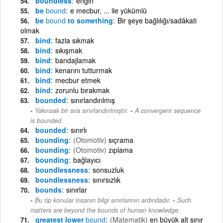
boundless
engin
be
bound
e mecbur, ... ile yükümlü
be
bound
to something
Bir şeye bağlılığı/sadâkati
olmak
bind
fazla sıkmak
bind
sıkışmak
bind
bandajlamak
bind
kenarını tutturmak
bind
mecbur etmek
bind
zorunlu bırakmak
bounded
sınırlandırılmış
-
Yakınsak bir sıra sınırlandırılmıştır.
A convergent sequence
is bounded.
bounded
sınırlı
bounding
(Otomotiv)
sıçrama
bounding
(Otomotiv)
zıplama
bounding
bağlayıcı
boundlessness
sonsuzluk
boundlessness
sınırsızlık
bounds
sınırlar
-
Bu tip konular insanın bilgi sınırlarının ardındadır.
Such
matters are beyond the bounds of human knowledge.
greatest lower
bound
(Matematik)
en büyük alt sınır