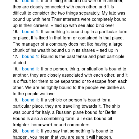
bound
1
If one thing is bound up with or in another,
they are closely connected with each other, and it is
difficult to consider the two things separately. My fate was
bound up with hers Their interests were completely bound
up in their careers. = tied up with see also bind over
bound
1
If something is bound up in a particular form
or place, it is fixed in that form or contained in that place.
The manager of a company does not like having a large
chunk of his wealth bound up in its shares = tied up in
bound
1
Bound is the past tense and past participle
of bind
bound
1
If one person, thing, or situation is bound to
another, they are closely associated with each other, and it
is difficult for them to be separated or to escape from each
other. We are as tightly bound to the people we dislike as
to the people we love
bound
1
If a vehicle or person is bound for a
particular place, they are travelling towards it. The ship
was bound for Italy. a Russian plane bound for Berlin.
Bound is also a combining form. a Texas-bound oil
freighter. homeward-bound commuters
bound
1
If you say that something is bound to
happen, you mean that you are sure it will happen,