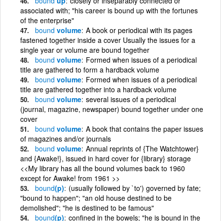
bound
up
closely or inseparably connected or
associated with; "his career is bound up with the fortunes
of the enterprise"
bound
volume
A book or periodical with its pages
fastened together inside a cover Usually the issues for a
single year or volume are bound together
bound
volume
Formed when issues of a periodical
title are gathered to form a hardback volume
bound
volume
Formed when issues of a periodical
title are gathered together into a hardback volume
bound
volume
several issues of a periodical
(journal, magazine, newspaper) bound together under one
cover
bound
volume
A book that contains the paper issues
of magazines and/or journals
bound
volume
Annual reprints of {The Watchtower}
and {Awake!}, issued in hard cover for {library} storage
<<My library has all the bound volumes back to 1960
except for Awake! from 1961 >>
bound
(p)
(usually followed by `to') governed by fate;
"bound to happen"; "an old house destined to be
demolished"; "he is destined to be famous"
bound
(p)
confined in the bowels; "he is bound in the