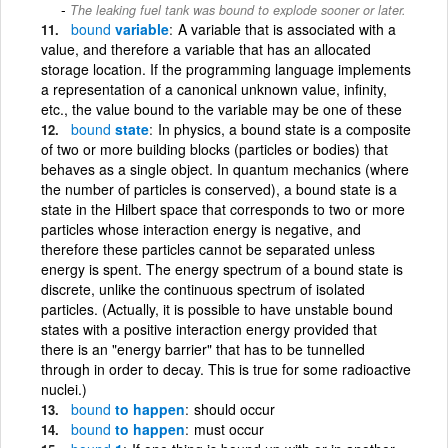
The leaking fuel tank was bound to explode sooner or later.
bound
variable
A variable that is associated with a
value, and therefore a variable that has an allocated
storage location. If the programming language implements
a representation of a canonical unknown value, infinity,
etc., the value bound to the variable may be one of these
bound
state
In physics, a bound state is a composite
of two or more building blocks (particles or bodies) that
behaves as a single object. In quantum mechanics (where
the number of particles is conserved), a bound state is a
state in the Hilbert space that corresponds to two or more
particles whose interaction energy is negative, and
therefore these particles cannot be separated unless
energy is spent. The energy spectrum of a bound state is
discrete, unlike the continuous spectrum of isolated
particles. (Actually, it is possible to have unstable bound
states with a positive interaction energy provided that
there is an "energy barrier" that has to be tunnelled
through in order to decay. This is true for some radioactive
nuclei.)
bound
to happen
should occur
bound
to happen
must occur