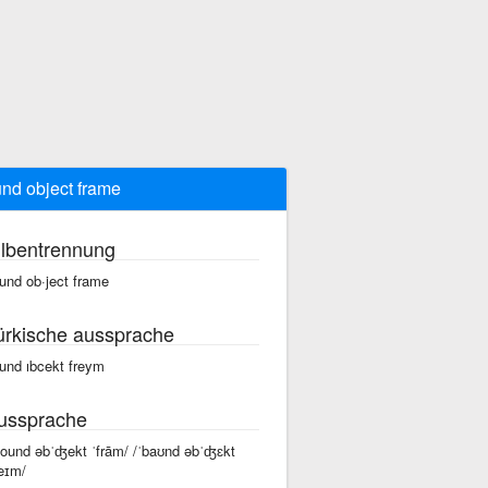
nd object frame
ilbentrennung
und ob·ject frame
ürkische aussprache
und ıbcekt freym
ussprache
bound əbˈʤekt ˈfrām/ /ˈbaʊnd əbˈʤɛkt
reɪm/