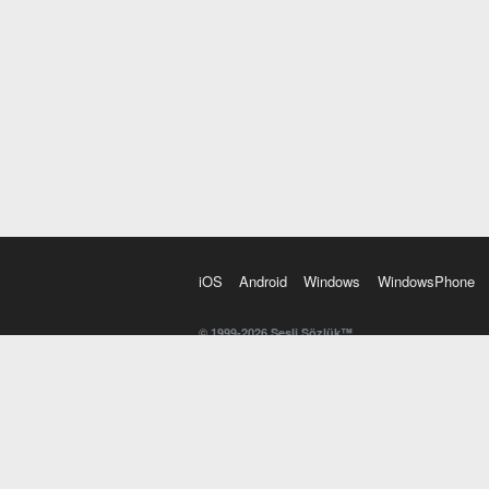
iOS
Android
Windows
WindowsPhone
© 1999-2026 Sesli Sözlük™
20 dilde online sözlük. 20 milyondan fazla sözcük ve anl
kelimesi. Yazım Türkçeleştirici ile hatalı Türkçe metinl
İngilizce kelime haznenizi arttıracak kelime oyunları. 
seslendirilişini otomatik dinlemek için ayarlardan isteğin