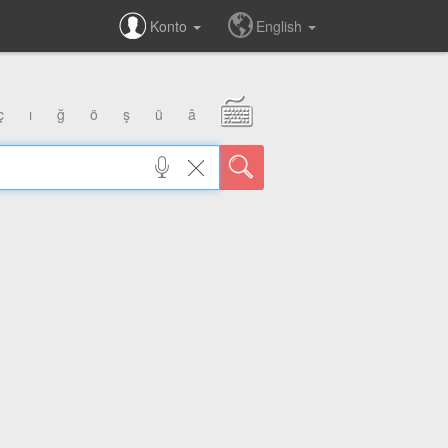
Konto
English
ç
ı
ğ
ö
ş
ü
â