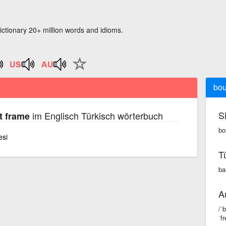
ictionary 20+ million words and idioms.
bou
S
im Englisch Türkisch wörterbuch
t frame
bo
esi
T
ba
A
/ˈ
ˈf