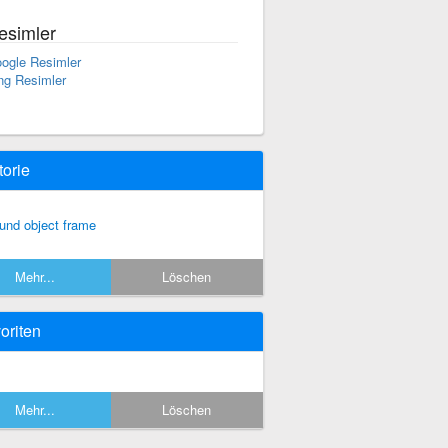
esimler
ogle Resimler
ng Resimler
torie
und object frame
Mehr...
Löschen
oriten
Mehr...
Löschen