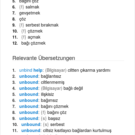
bağını çöz
{f}
salmak
gevşetmek
çöz
{f}
serbest bırakmak
{f}
çözmek
{f}
açmak
bağı çözmek
Relevante Übersetzungen
unbind
help
(Bilgisayar)
ciltten çıkarma yardımı
unbound
bağlantısız
unbound
ciltlenmemiş
unbound
(Bilgisayar)
bağlı değil
unbound
ilişkisiz
unbound
bağımsız
unbound
bağını çözmek
unbound
{f}
bağını çöz
unbound
{s}
başsız
unbound
{s}
serbest
unbound
ciltsiz kısıtlayıcı bağlardan kurtulmuş