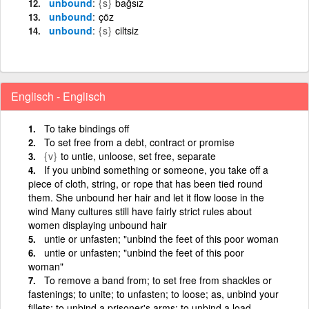
unbound
{s}
bağsız
unbound
çöz
unbound
{s}
ciltsiz
Englisch - Englisch
To take bindings off
To set free from a debt, contract or promise
{v}
to untie, unloose, set free, separate
If you unbind something or someone, you take off a
piece of cloth, string, or rope that has been tied round
them. She unbound her hair and let it flow loose in the
wind Many cultures still have fairly strict rules about
women displaying unbound hair
untie or unfasten; "unbind the feet of this poor woman
untie or unfasten; "unbind the feet of this poor
woman"
To remove a band from; to set free from shackles or
fastenings; to unite; to unfasten; to loose; as, unbind your
fillets; to unbind a prisoner's arms; to unbind a load