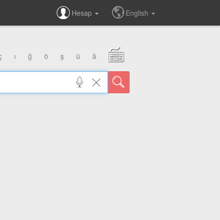
Hesap
English
ç
ı
ğ
ö
ş
ü
â