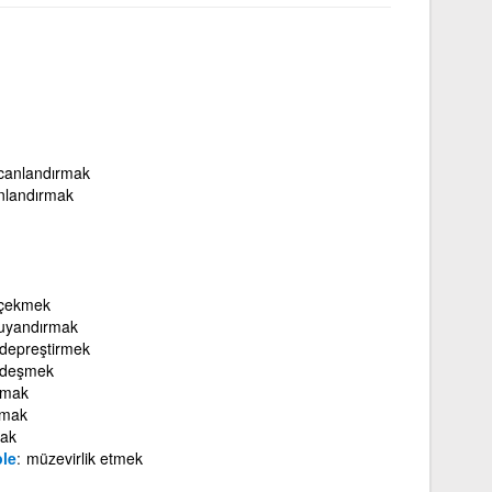
canlandırmak
nlandırmak
i çekmek
i uyandırmak
 depreştirmek
 deşmek
ırmak
armak
mak
le
müzevirlik etmek