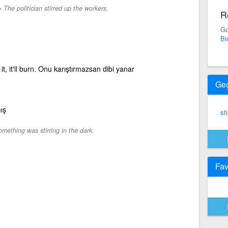
-
The politician stirred up the workers.
R
Go
Bi
r it, it'll burn. Onu karıştırmazsan dibi yanar
Ge
ış
sti
mething was stirring in the dark.
Fav