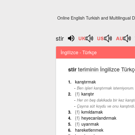
Online English Turkish and Multilingual D
stir
İngilizce - Türkçe
teriminin İngilizce Türk
stir
karıştırmak
Ben işleri karıştırmak istemiyorum.
{f}
karıştır
Her on beş dakikada bir kez karıştı
Çayına süt koydu ve onu karıştırdı
{f}
kımıldamak
{f}
heyecanlandırmak
{f}
uyanmak
hareketlenmek