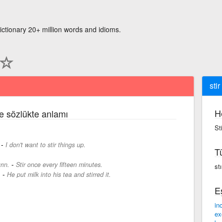
ictionary 20+ million words and idioms.
stir
H
çe sözlükte anlamı
Sti
-
I don't want to stir things up.
T
-
rın.
Stir once every fifteen minutes.
stı
-
.
He put milk into his tea and stirred it.
E
inc
ex