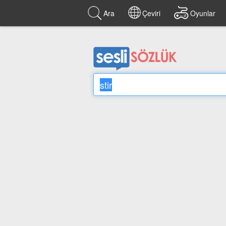
Ara
Çeviri
Oyunlar