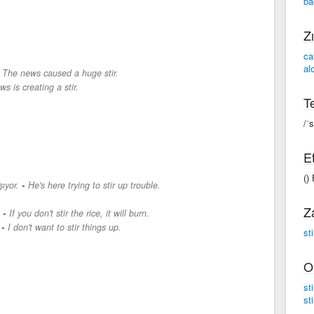
ba
Zı
ca
al
-
The news caused a huge stir.
s is creating a stir.
Te
/ˈs
Et
()
-
ıyor.
He's here trying to stir up trouble.
Z
-
If you don't stir the rice, it will burn.
-
I don't want to stir things up.
sti
O
sti
sti