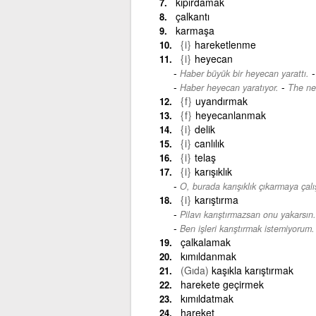
kıpırdamak
çalkantı
karmaşa
{i}
hareketlenme
{i}
heyecan
Haber büyük bir heyecan yarattı.
-
Haber heyecan yaratıyor.
The new
{f}
uyandırmak
{f}
heyecanlanmak
{i}
delik
{i}
canlılık
{i}
telaş
{i}
karışıklık
O, burada karışıklık çıkarmaya çalış
{i}
karıştırma
Pilavı karıştırmazsan onu yakarsın.
Ben işleri karıştırmak istemiyorum.
çalkalamak
kımıldanmak
(Gıda)
kaşıkla karıştırmak
harekete geçirmek
kımıldatmak
hareket