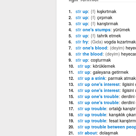
stir
up
{f}
kışkırtmak
stir
up
{f}
çırpmak
stir
up
{f}
karıştırmak
stir
one's stumps
yürümek
stir
up
{f}
tahrik etmek
stir
fry
(Gıda)
vogda kızartmak
stir
one's blood
(deyim)
heye
stir
the blood
(deyim)
heyeca
stir
up
coşturmak
stir
up
körüklemek
stir
up
galeyana getirmek
stir
up a stink
parmak atmak
stir
up one's interest
ilgisin
stir
up one's interest
ilgisin
stir
up one's trouble
derdini
stir
up one's trouble
derdini
stir
up trouble
ortalığı karışt
stir
up trouble
karışıklık çık
stir
up trouble
fesat karıştır
stir
up trouble between peop
stir
about
dolaşmak