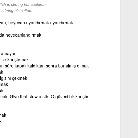
tch is stirring her cauldron.
 stirring his coffee.
yan, heyecan uyandırmak uyandırmak
ada heyecanlandırmak
duramayan
mse karıştırmak
un süre kapalı kaldıktan sonra bunalmış olmak
ak
ilgisini çekmek
rmak
ak
rmak: Give that stew a stir! O güveci bir karıştır!
mak
k