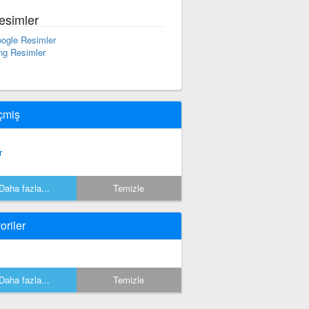
esimler
ogle Resimler
ng Resimler
çmiş
r
Daha fazla...
Temizle
oriler
Daha fazla...
Temizle