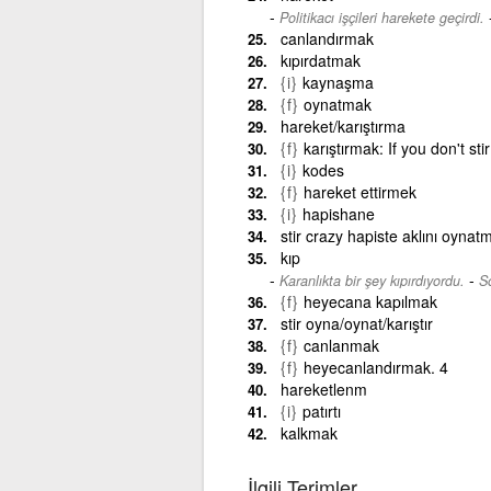
Politikacı işçileri harekete geçirdi.
canlandırmak
kıpırdatmak
{i}
kaynaşma
{f}
oynatmak
hareket/karıştırma
{f}
karıştırmak: If you don't sti
{i}
kodes
{f}
hareket ettirmek
{i}
hapishane
stir crazy hapiste aklını oynatm
kıp
-
Karanlıkta bir şey kıpırdıyordu.
So
{f}
heyecana kapılmak
stir oyna/oynat/karıştır
{f}
canlanmak
{f}
heyecanlandırmak. 4
hareketlenm
{i}
patırtı
kalkmak
İlgili Terimler