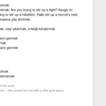
şkıtmak
lmak: Are you trying to stir up a fight? Kavga mı
g to stir up a rebellion. Halkı stir up a hornet's nest
yuvasına çöp dürtmek
ak, olay çıkarmak, ortalığı karıştırmak
tamı germek
tmak
tamı germek
olmak
ırdatmamak
d the soup.
-
rdı.
She stirred her tea with a little gold spoon.