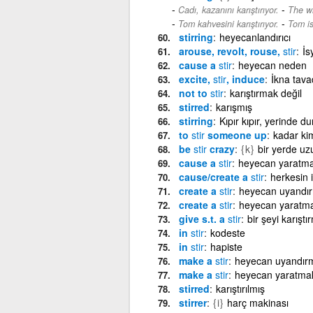
-
Cadı, kazanını karıştırıyor.
The wi
-
Tom kahvesini karıştırıyor.
Tom is
stirring
heyecanlandırıcı
arouse, revolt, rouse,
stir
İs
cause a
stir
heyecan neden
excite,
stir
, induce
İkna tav
not to
stir
karıştırmak değil
stirred
karışmış
stirring
Kıpır kıpır, yerinde 
to
stir
someone up
kadar ki
be
stir
crazy
{k}
bir yerde uz
cause a
stir
heyecan yaratm
cause/create a
stir
herkesin 
create a
stir
heyecan uyandı
create a
stir
heyecan yaratm
give s.t. a
stir
bir şeyi karıştı
in
stir
kodeste
in
stir
hapiste
make a
stir
heyecan uyandır
make a
stir
heyecan yaratma
stirred
karıştırılmış
stirrer
{i}
harç makinası