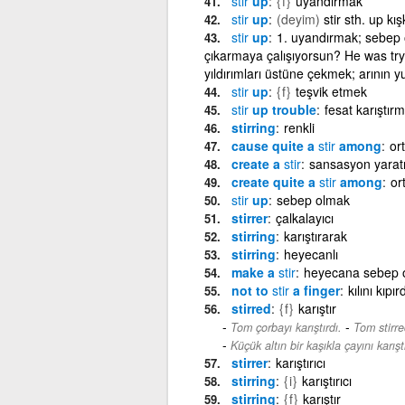
stir
up
{f}
uyandırmak
stir
up
(deyim)
stir sth. up kı
stir
up
1. uyandırmak; sebep o
çıkarmaya çalışıyorsun? He was tryin
yıldırımları üstüne çekmek; arının 
stir
up
{f}
teşvik etmek
stir
up trouble
fesat karıştırm
stirring
renkli
cause quite a
stir
among
or
create a
stir
sansasyon yara
create quite a
stir
among
or
stir
up
sebep olmak
stirrer
çalkalayıcı
stirring
karıştırarak
stirring
heyecanlı
make a
stir
heyecana sebep 
not to
stir
a finger
kılını kıp
stirred
{f}
karıştır
-
Tom çorbayı karıştırdı.
Tom stirre
Küçük altın bir kaşıkla çayını karıştı
stirrer
karıştırıcı
stirring
{i}
karıştırıcı
stirring
{f}
karıştır