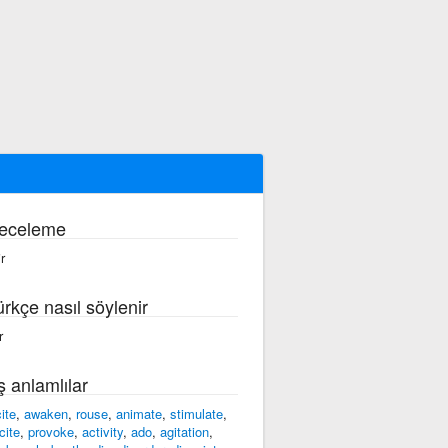
eceleme
r
ürkçe nasıl söylenir
r
ş anlamlılar
ite
,
awaken
,
rouse
,
animate
,
stimulate
,
cite
,
provoke
,
activity
,
ado
,
agitation
,