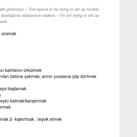
-
gibi görünüyor.
Tom seems to be trying to stir up trouble.
-
um, duyduğumu söylüyorum sadece.
I'm not trying to stir up
eard.
ı aramak
cı katırlarını ürkütmek
rımları üstüne çekmek; arının yuvasına çöp dürtmek
maya başlamak
k
 şeye) katmak/karıştırmak
tırmak
ırmak 2- kışkırtmak , teşvik etmek