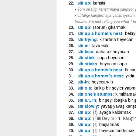
stir
up
karıştır
Tom ortalığı karıştırmaya çalışıyor 
Ortalığı karıştırmaya çalışmıyor
trouble. I'm just telling you what I h
stir
up
(sorun) çıkarmak
stir
up a hornet's nest
belay
stir
frying
kızartma heyecan
stir
in
ilave edin
stir
less
daha az heyecan
stir
stick
sopa heyecan
stir
sticks
heyecan sopa
stir
up a hornet's nest
fincan
stir
up a hornet´s nest
yıldı
stir
-in
heyecan-in
stir
o.s
kalkıp bir şeyler yap
stir
one's stumps
kımıldama
stir
s.t. in
bir şeyi (başka bir
stir
slowly
yavaş yavaş karış
stir
up
{f}
ayağa kaldırmak
stir
up
(Fiili Deyim )
1- karışt
stir
up
{f}
başlatmak
stir
up
{f}
heyecanlandırmak