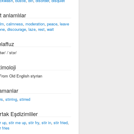
ckwash
,
bustle
,
din
,
disorder
,
disquiet
t anlamlılar
lm
,
calmness
,
moderation
,
peace
,
leave
one
,
discourage
,
laze
,
rest
,
wait
laffuz
tər/ /ˈstɜr/
imoloji
 From Old English styrian
amanlar
rs
,
stirring
,
stirred
rtak Eşdizimliler
r up
,
stir me up
,
stir fry
,
stir in
,
stir fried
,
r fries