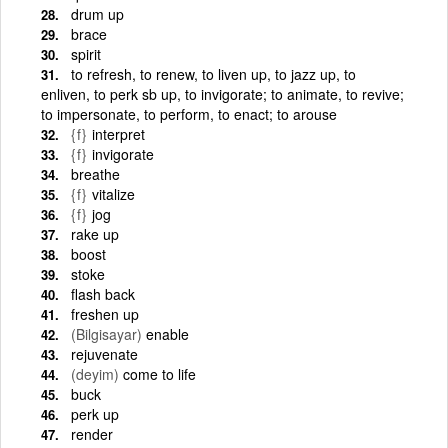
drum up
brace
spirit
to refresh, to renew, to liven up, to jazz up, to
enliven, to perk sb up, to invigorate; to animate, to revive;
to impersonate, to perform, to enact; to arouse
{f}
interpret
{f}
invigorate
breathe
{f}
vitalize
{f}
jog
rake up
boost
stoke
flash back
freshen up
(Bilgisayar)
enable
rejuvenate
(deyim)
come to life
buck
perk up
render