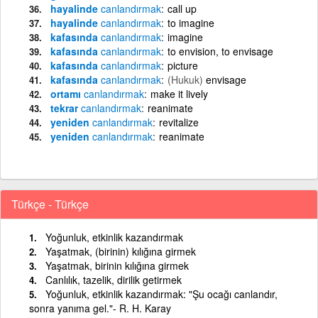
hayalinde
canlandırmak
call up
hayalinde
canlandırmak
to imagine
kafasında
canlandırmak
imagine
kafasında
canlandırmak
to envision, to envisage
kafasında
canlandırmak
picture
kafasında
canlandırmak
(Hukuk)
envisage
ortamı
canlandırmak
make it lively
tekrar
canlandırmak
reanimate
yeniden
canlandırmak
revitalize
yeniden
canlandırmak
reanimate
Türkçe - Türkçe
Yoğunluk, etkinlik kazandırmak
Yaşatmak, (birinin) kılığına girmek
Yaşatmak, birinin kılığına girmek
Canlılık, tazelik, dirilik getirmek
Yoğunluk, etkinlik kazandırmak: "Şu ocağı canlandır,
sonra yanıma gel."- R. H. Karay