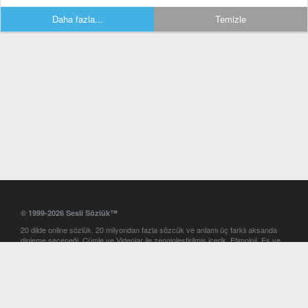
Daha fazla...
Temizle
© 1999-2026 Sesli Sözlük™
20 dilde online sözlük. 20 milyondan fazla sözcük ve anlamı üç farklı aksanda
dinleme seçeneği. Cümle ve Videolar ile zenginleştirilmiş içerik. Etimoloji, Eş ve
Zıt anlamlar, kelime okunuşları ve günün kelimesi. Yazım Türkçeleştirici ile hatalı
Türkçe metinleri düzeltme. iOS, Android ve Windows mobil platformlarda online
ve offline sözlük programları. Sesli Sözlük garantisinde Profesyonel çeviri
hizmetleri. İngilizce kelime haznenizi arttıracak kelime oyunları. Ayarlar
bölümünü kullarak çevirisini görmek istediğiniz sözlükleri seçme ve aynı
zamanda sözlüklerin gösterim sırasını ayarlama imkanı. Kelimelerin