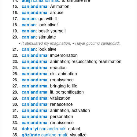
canlandırma
Animation
canlandırma
arouse
canlan
get with it
canlan
look alive!
canlan
bestir yourself
canlan
stimulate
-
It stimulated my imagination.
Hayal gücümü canlandırdı.
canlan
look alive
canlandırma
impersonation
canlandırma
animation; resuscitation; reanimation
canlandırma
enaction
canlandırma
cin. animation
canlandırma
renaissance
canlandırma
bringing to life
canlandırma
lit. personification
canlandırma
vitalization
canlandırma
renascence
canlandırma
animation, activation
canlandırma
personation
canlandırma
renaissence
daha iyi
canlandırmak
outact
gözünde
canlandırmak
visualize