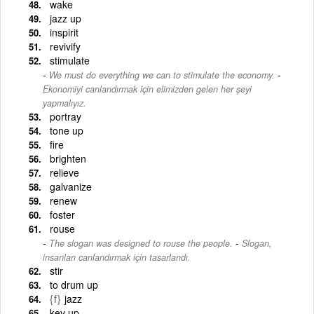
wake
jazz up
inspirit
revivify
stimulate
-
We must do everything we can to stimulate the economy.
Ekonomiyi canlandırmak için elimizden gelen her şeyi
yapmalıyız.
portray
tone up
fire
brighten
relieve
galvanize
renew
foster
rouse
-
The slogan was designed to rouse the people.
Slogan,
insanları canlandırmak için tasarlandı.
stir
to drum up
{f}
jazz
key up