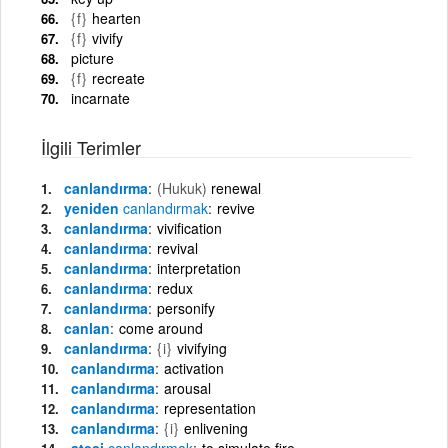
{f}
hearten
{f}
vivify
picture
{f}
recreate
incarnate
İlgili Terimler
canlandırma
(Hukuk)
renewal
yeniden
canlandırmak
revive
canlandırma
vivification
canlandırma
revival
canlandırma
interpretation
canlandırma
redux
canlandırma
personify
canlan
come around
canlandırma
{i}
vivifying
canlandırma
activation
canlandırma
arousal
canlandırma
representation
canlandırma
{i}
enlivening
ateşi
canlandırmak
to simulate fire