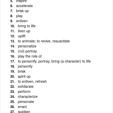
inspire
accelerate
brisk up
play
enliven
bring to life
liven up
uplift
to animate; to revive, resuscitate
personalize
(rol) portray
play the role of
to personify, portray, bring (a character) to life
personify
brisk
spirit up
to enliven, refresh
exhilarate
perform
characterize
personate
enact
quicken