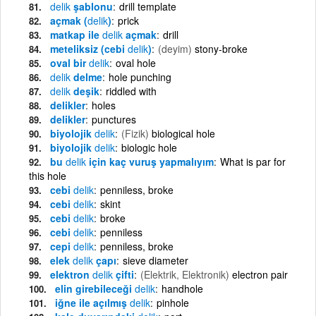
delik
şablonu
drill template
açmak (
delik
)
prick
matkap ile
delik
açmak
drill
meteliksiz (cebi
delik
)
(deyim)
stony-broke
oval bir
delik
oval hole
delik
delme
hole punching
delik
deşik
riddled with
delikler
holes
delikler
punctures
biyolojik
delik
(Fizik)
biological hole
biyolojik
delik
biologic hole
bu
delik
için kaç vuruş yapmalıyım
What is par for
this hole
cebi
delik
penniless, broke
cebi
delik
skint
cebi
delik
broke
cebi
delik
penniless
cepi
delik
penniless, broke
elek
delik
çapı
sieve diameter
elektron
delik
çifti
(Elektrik, Elektronik)
electron pair
elin girebileceği
delik
handhole
iğne ile açılmış
delik
pinhole