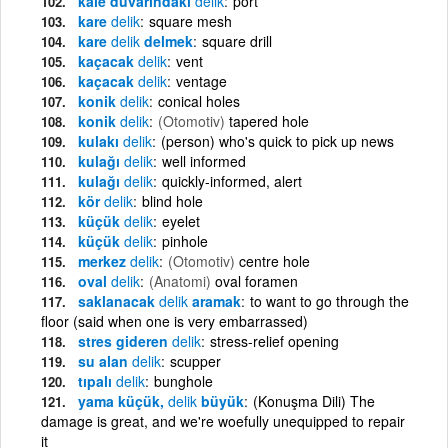
kale duvarındaki
delik
port
kare
delik
square mesh
kare
delik
delmek
square drill
kaçacak
delik
vent
kaçacak
delik
ventage
konik
delik
conical holes
konik
delik
(Otomotiv)
tapered hole
kulakı
delik
(person) who's quick to pick up news
kulağı
delik
well informed
kulağı
delik
quickly-informed, alert
kör
delik
blind hole
küçük
delik
eyelet
küçük
delik
pinhole
merkez
delik
(Otomotiv)
centre hole
oval
delik
(Anatomi)
oval foramen
saklanacak
delik
aramak
to want to go through the
floor (said when one is very embarrassed)
stres gideren
delik
stress-relief opening
su alan
delik
scupper
tıpalı
delik
bunghole
yama küçük,
delik
büyük
(Konuşma Dili) The
damage is great, and we're woefully unequipped to repair
it