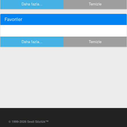
Daha fazla...
Temizle
Favoriler
Daha fazla...
Temizle
© 1999-2026 Sesli Sözlük™