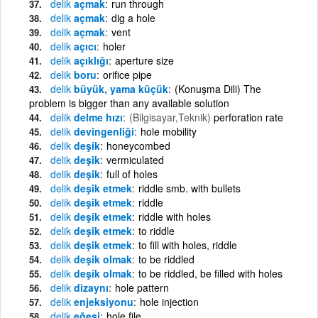
delik
açmak
run through
delik
açmak
dig a hole
delik
açmak
vent
delik
açıcı
holer
delik
açıklığı
aperture size
delik
boru
orifice pipe
delik
büyük, yama küçük
(Konuşma Dili) The
problem is bigger than any available solution
delik
delme hızı
(Bilgisayar,Teknik)
perforation rate
delik
devingenliği
hole mobility
delik
deşik
honeycombed
delik
deşik
vermiculated
delik
deşik
full of holes
delik
deşik etmek
riddle smb. with bullets
delik
deşik etmek
riddle
delik
deşik etmek
riddle with holes
delik
deşik etmek
to riddle
delik
deşik etmek
to fill with holes, riddle
delik
deşik olmak
to be riddled
delik
deşik olmak
to be riddled, be filled with holes
delik
dizaynı
hole pattern
delik
enjeksiyonu
hole injection
delik
eğesi
hole file