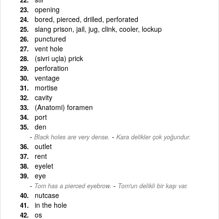
opening
bored, pierced, drilled, perforated
slang prison, jail, jug, clink, cooler, lockup
punctured
vent hole
(sivri uçla) prick
perforation
ventage
mortise
cavity
(Anatomi) foramen
port
den
-
Black holes are very dense.
Kara delikler çok yoğundur.
outlet
rent
eyelet
eye
-
Tom has a pierced eyebrow.
Tom'un delikli bir kaşı var.
nutcase
in the hole
os