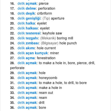
delik
açmak
pierce
delik
delme
perforation
delik
deşik
cribriform
delik
genişliği
(Tıp)
aperture
delik
halka
eyelet
delik
halkası
eyelet
delik
testeresi
keyhole saw
delik
tezgahı
(Mekanik)
boring mill
delik
zımbası
(Bilgisayar)
hole punch
delik
akımı
hole current
delik
açan kurtçuk
miner
delik
açma
fenestration
delik
açmak
to make a hole in, bore, pierce, drill,
perforate
delik
açmak
hole
delik
açmak
honeycomb
delik
açmak
to make a hole, to drill, to bore
delik
açmak
make a hole in
delik
açmak
ream out
delik
açmak
ream
delik
açmak
drill
delik
açmak
bore