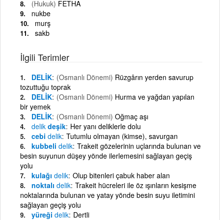
(Hukuk)
FETHA
nukbe
murş
sakb
İlgili Terimler
DELİK
(Osmanlı Dönemi)
Rüzgârın yerden savurup
tozuttuğu toprak
DELİK
(Osmanlı Dönemi)
Hurma ve yağdan yapılan
bir yemek
DELİK
(Osmanlı Dönemi)
Oğmaç aşı
delik
deşik
Her yanı deliklerle dolu
cebi
delik
Tutumlu olmayan (kimse), savurgan
kubbeli
delik
Trakeit gözelerinin uçlarında bulunan ve
besin suyunun düşey yönde ilerlemesini sağlayan geçiş
yolu
kulağı
delik
Olup bitenleri çabuk haber alan
noktalı
delik
Trakeit hücreleri ile öz ışınların kesişme
noktalarında bulunan ve yatay yönde besin suyu iletimini
sağlayan geçiş yolu
yüreği
delik
Dertli