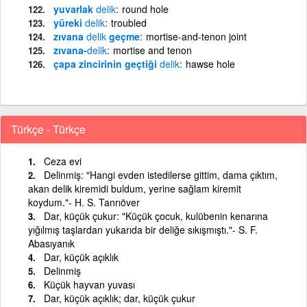
yuvarlak
delik
round hole
yüreki
delik
troubled
zıvana
delik
geçme
mortise-and-tenon joint
zıvana-
delik
mortise and tenon
çapa zincirinin geçtiği
delik
hawse hole
Türkçe - Türkçe
Ceza evi
Delinmiş: "Hangi evden istedilerse gittim, dama çıktım,
akan delik kiremidi buldum, yerine sağlam kiremit
koydum."- H. S. Tanrıöver
Dar, küçük çukur: "Küçük çocuk, kulübenin kenarına
yığılmış taşlardan yukarıda bir deliğe sıkışmıştı."- S. F.
Abasıyanık
Dar, küçük açıklık
Delinmiş
Küçük hayvan yuvası
Dar, küçük açıklık; dar, küçük çukur