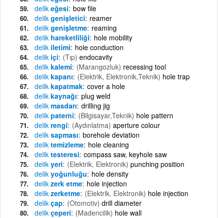
delik
eğesi
bow file
delik
genişletici
reamer
delik
genişletme
reaming
delik
hareketliliği
hole mobility
delik
iletimi
hole conduction
delik
içi
(Tıp)
endocavity
delik
kalemi
(Marangozluk)
recessing tool
delik
kapanı
(Elektrik, Elektronik,Teknik)
hole trap
delik
kapatmak
cover a hole
delik
kaynağı
plug weld
delik
masdarı
drilling jig
delik
paterni
(Bilgisayar,Teknik)
hole pattern
delik
rengi
(Aydınlatma)
aperture colour
delik
sapması
borehole deviation
delik
temizleme
hole cleaning
delik
testeresi
compass saw, keyhole saw
delik
yeri
(Elektrik, Elektronik)
punching position
delik
yoğunluğu
hole density
delik
zerk etme
hole injection
delik
zerketme
(Elektrik, Elektronik)
hole injection
delik
çap
(Otomotiv)
drill diameter
delik
çeperi
(Madencilik)
hole wall