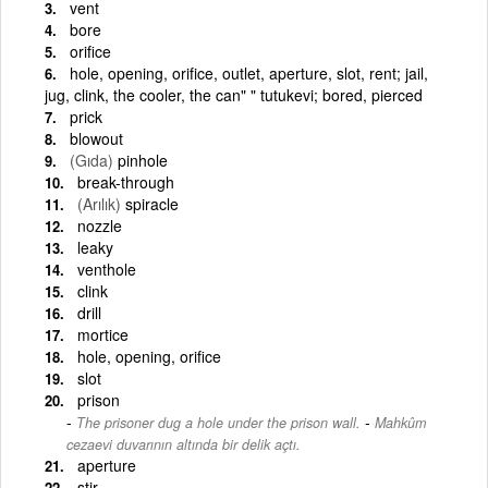
vent
bore
orifice
hole, opening, orifice, outlet, aperture, slot, rent; jail,
jug, clink, the cooler, the can" " tutukevi; bored, pierced
prick
blowout
(Gıda)
pinhole
break-through
(Arılık)
spiracle
nozzle
leaky
venthole
clink
drill
mortice
hole, opening, orifice
slot
prison
-
The prisoner dug a hole under the prison wall.
Mahkûm
cezaevi duvarının altında bir delik açtı.
aperture
stir