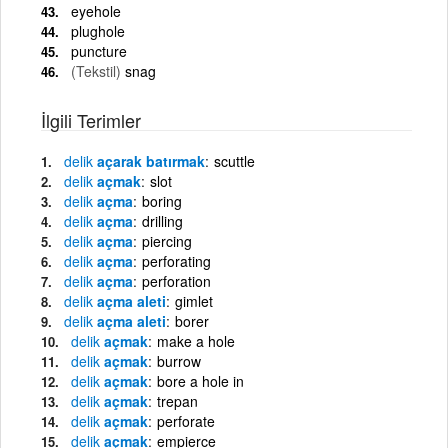
eyehole
plughole
puncture
(Tekstil)
snag
İlgili Terimler
delik
açarak batırmak
scuttle
delik
açmak
slot
delik
açma
boring
delik
açma
drilling
delik
açma
piercing
delik
açma
perforating
delik
açma
perforation
delik
açma aleti
gimlet
delik
açma aleti
borer
delik
açmak
make a hole
delik
açmak
burrow
delik
açmak
bore a hole in
delik
açmak
trepan
delik
açmak
perforate
delik
açmak
empierce