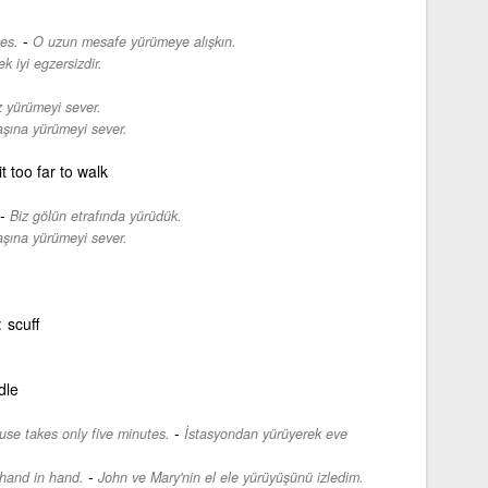
-
es.
O uzun mesafe yürümeye alışkın.
k iyi egzersizdir.
z yürümeyi sever.
aşına yürümeyi sever.
it too far to walk
-
Biz gölün etrafında yürüdük.
aşına yürümeyi sever.
scuff
dle
-
use takes only five minutes.
İstasyondan yürüyerek eve
-
hand in hand.
John ve Mary'nin el ele yürüyüşünü izledim.