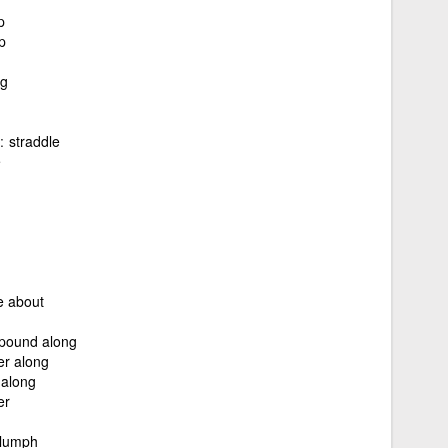
p
p
ng
straddle
e
e about
pound along
er along
 along
er
lumph