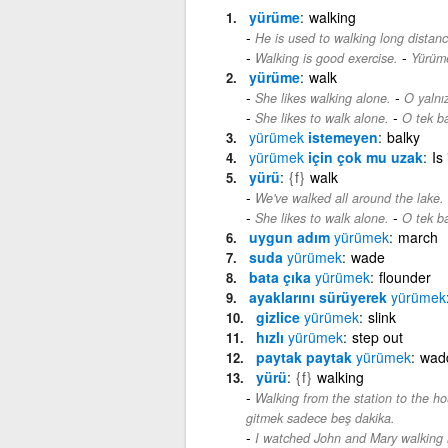
yürüme
walking
He is used to walking long distanc
-
Walking is good exercise.
Yürüme
yürüme
walk
-
She likes walking alone.
O yalnı
-
She likes to walk alone.
O tek b
yürümek
istemeyen
balky
yürümek
için çok mu uzak
Is 
yürü
{f}
walk
We've walked all around the lake.
-
She likes to walk alone.
O tek b
uygun adım
yürümek
march
suda
yürümek
wade
bata çıka
yürümek
flounder
ayaklarını sürüyerek
yürümek
gizlice
yürümek
slink
hızlı
yürümek
step out
paytak paytak
yürümek
wad
yürü
{f}
walking
Walking from the station to the ho
gitmek sadece beş dakika.
I watched John and Mary walking 