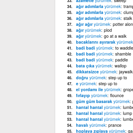
azametle
yürümek
sweep
ağır adımlarla
yürümek
tram
ağır adımlarla
yürümek
clum
ağır adımlarla
yürümek
stalk
ağır ağır
yürümek
potter alo
ağır
yürümek
plod
ağır
yürümek
go at a walk
bacaklarını ayırarak
yürümek
badi badi
yürümek
to waddl
badi badi
yürümek
shamble
badi badi
yürümek
paddle
bata çıka
yürümek
wallop
dikkatsizce
yürümek
jaywalk
doğru
yürümek
step up to
e
yürümek
step up to
el yordamı ile
yürümek
grop
fırlayıp
yürümek
flounce
güm güm basarak
yürümek
hantal hantal
yürümek
lumb
hantal hantal
yürümek
lump
hantal hantal
yürümek
lumb
havalı
yürümek
prance
hoplaya zıplaya
yürümek
ga