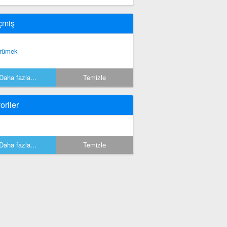
çmiş
rümek
Daha fazla...
Temizle
oriler
Daha fazla...
Temizle