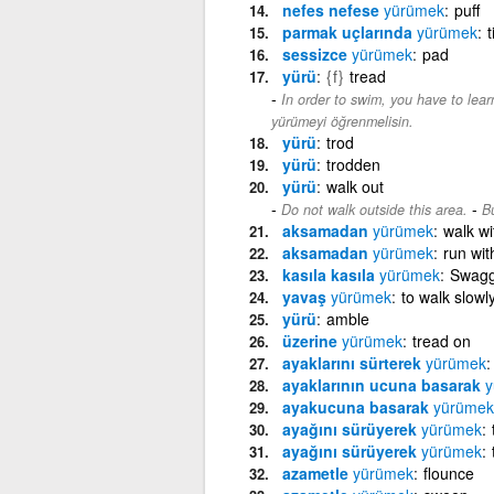
nefes nefese
yürümek
puff
parmak uçlarında
yürümek
t
sessizce
yürümek
pad
yürü
{f}
tread
In order to swim, you have to learn
yürümeyi öğrenmelisin.
yürü
trod
yürü
trodden
yürü
walk out
-
Do not walk outside this area.
B
aksamadan
yürümek
walk wi
aksamadan
yürümek
run with
kasıla kasıla
yürümek
Swagg
yavaş
yürümek
to walk slowl
yürü
amble
üzerine
yürümek
tread on
ayaklarını sürterek
yürümek
ayaklarının ucuna basarak
y
ayakucuna basarak
yürümek
ayağını sürüyerek
yürümek
ayağını sürüyerek
yürümek
azametle
yürümek
flounce