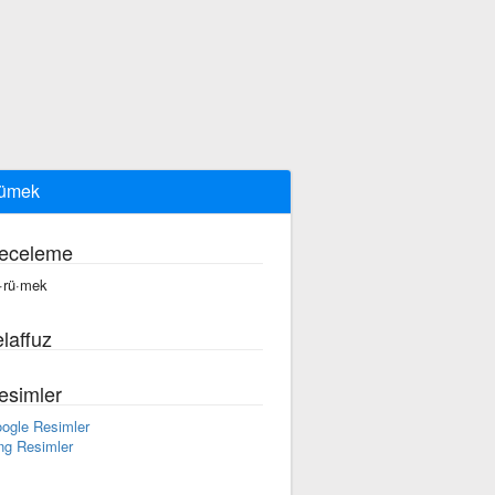
rümek
eceleme
·rü·mek
laffuz
esimler
ogle Resimler
ng Resimler