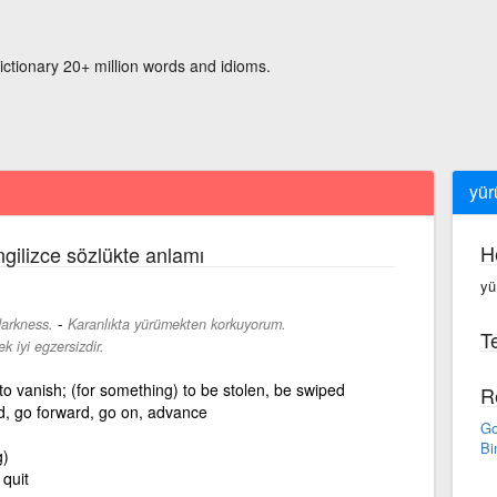
ictionary 20+ million words and idioms.
yü
H
ngilizce sözlükte anlamı
yü
-
darkness.
Karanlıkta yürümekten korkuyorum.
Te
k iyi egzersizdir.
to vanish; (for something) to be stolen, be swiped
R
d, go forward, go on, advance
Go
Bi
g)
 quit