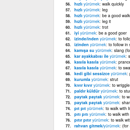
hızlı
yürümek
walk quickly
hızlı
yürümek
leg
hızlı
yürümek
be a good walk
hızlı
yürümek
leg it
hızlı
yürümek
trot
iyi
yürümek
be a good goer
izinde/inden
yürümek
to fol
izinden
yürümek
to follow in
kamışa su
yürümek
slang (f
kar ayakkabısı ile
yürümek
kasıla kasıla
yürümek
pranc
kasıla kasıla
yürümek
to swa
kedi gibi sessizce
yürümek
kurumla
yürümek
strut
kıvır kıvır
yürümek
to wriggl
paldır küldür
yürümek
to st
paytak paytak
yürümek
to w
paytak paytak
yürümek
sha
pıt pıt
yürümek
to walk with l
pıtı pıtı
yürümek
to walk with 
pıtır pıtır
yürümek
to walk wit
rahvan gitmek/
yürümek
(for