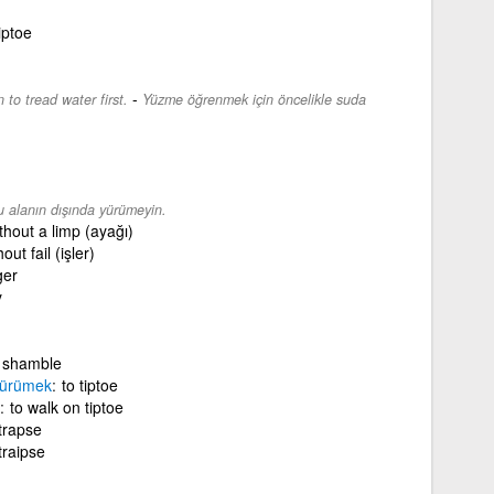
iptoe
-
 to tread water first.
Yüzme öğrenmek için öncelikle suda
u alanın dışında yürümeyin.
thout a limp (ayağı)
out fail (işler)
er
y
shamble
ürümek
to tiptoe
to walk on tiptoe
trapse
traipse