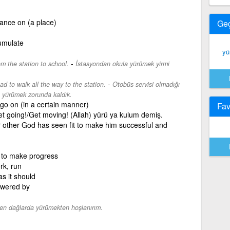
vance on (a place)
Ge
cumulate
yü
-
om the station to school.
İstasyondan okula yürümek yirmi
-
d to walk all the way to the station.
Otobüs servisi olmadığı
u yürümek zorunda kaldık.
 go on (in a certain manner)
Fav
et going!/Get moving! (Allah) yürü ya kulum demiş.
 other God has seen fit to make him successful and
, to make progress
rk, run
as it should
powered by
en dağlarda yürümekten hoşlanırım.