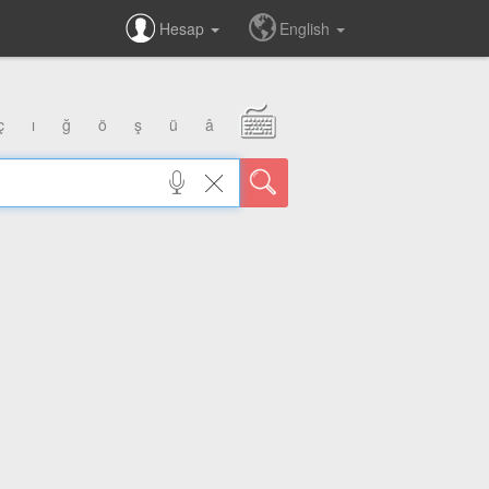
Hesap
English
ç
ı
ğ
ö
ş
ü
â