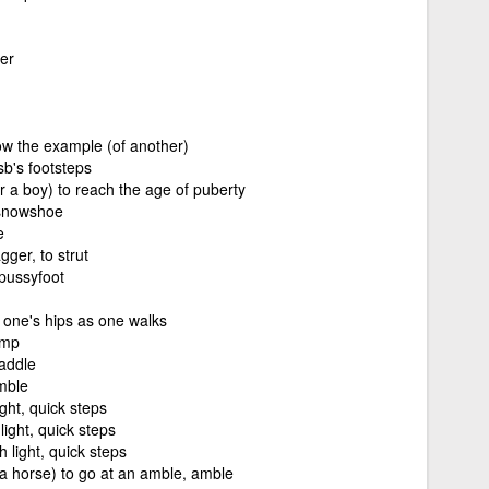
er
low the example (of another)
 sb's footsteps
or a boy) to reach the age of puberty
snowshoe
e
gger, to strut
pussyfoot
e one's hips as one walks
ump
addle
mble
ight, quick steps
light, quick steps
h light, quick steps
 a horse) to go at an amble, amble