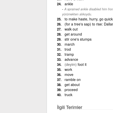
ankle
A sprained ankle disabled him fro
yürümekten alıkoydu.
to make haste, hurry, go quick
(for a tree's sap) to rise: Dal
walk out
get around
stir one's stumps
march
trod
tramp
advance
(deyim)
foot it
work
move
ramble on
get about
proceed
truck
İlgili Terimler