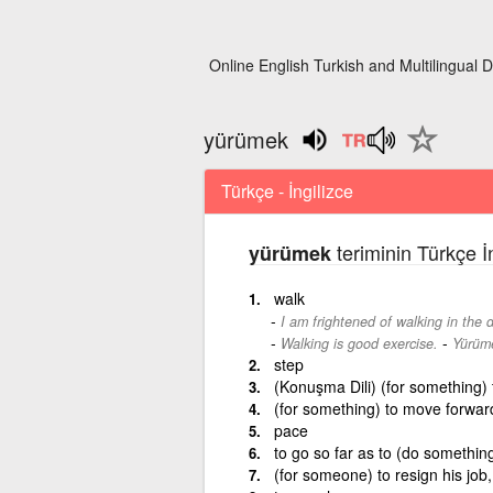
Online English Turkish and Multilingual D
yürümek
Türkçe - İngilizce
teriminin Türkçe İ
yürümek
walk
I am frightened of walking in the 
-
Walking is good exercise.
Yürüme
step
(Konuşma Dili) (for something) 
(for something) to move forwar
pace
to go so far as to (do somethin
(for someone) to resign his job,