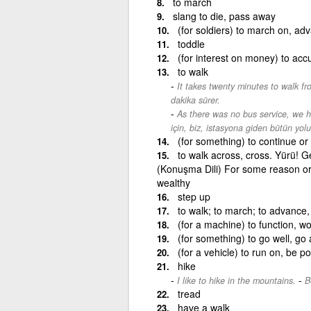
to march
slang to die, pass away
(for soldiers) to march on, ad
toddle
(for interest on money) to ac
to walk
It takes twenty minutes to walk fr
dakika sürer.
As there was no bus service, we ha
için, biz, istasyona giden bütün yol
(for something) to continue or
to walk across, cross. Yürü! G
(Konuşma Dili) For some reason or
wealthy
step up
to walk; to march; to advance
(for a machine) to function, wo
(for something) to go well, go 
(for a vehicle) to run on, be 
hike
-
I like to hike in the mountains.
B
tread
have a walk