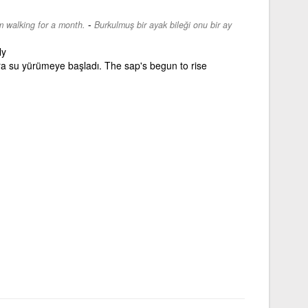
-
m walking for a month.
Burkulmuş bir ayak bileği onu bir ay
ly
lara su yürümeye başladı. The sap's begun to rise