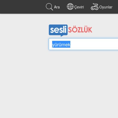
Ara
Çeviri
Oyunlar