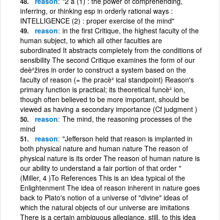
reason
"2 a (1) : the power of comprehending,
inferring, or thinking esp in orderly rational ways :
INTELLIGENCE (2) : proper exercise of the mind"
reason
in the first Critique, the highest faculty of the
human subject, to which all other faculties are
subordinated It abstracts completely from the conditions of
sensibility The second Critique examines the form of our
deè²žires in order to construct a system based on the
faculty of reason (= the pracè² ical standpoint) Reason's
primary function is practical; its theoretical funcè² ion,
though often believed to be more important, should be
viewed as having a secondary importance (Cf judgment )
reason
The mind, the reasoning processes of the
mind
reason
"Jefferson held that reason is implanted in
both physical nature and human nature The reason of
physical nature is its order The reason of human nature is
our ability to understand a fair portion of that order "
(Miller, 4 )To References This is an idea typical of the
Enlightenment The idea of reason inherent in nature goes
back to Plato's notion of a universe of "divine" ideas of
which the natural objects of our universe are imitations
There is a certain ambiguous allegiance, still, to this idea