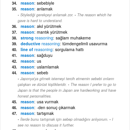
reason
sebebiyle
reason
anlamak
-
Söylediği gerekçeyi anlamak zor.
The reason which he
gave is hard to understand.
reason
akıl yürütmek
reason
mantık yürütmek
strong
reasoning
sağlam muhakeme
deductive
reasoning
tümdengelimli usavurma
line of
reasoning
sorgulama hattı
reason
sağduyu
reason
us
reason
uslamlamak
reason
sebeb
Japonya'ya gitmek istemeyi tercih etmemin sebebi onların
-
çalışkan ve dürüst kişilikleridir.
The reason I prefer to go to
Japan is that the people in Japan are hardworking and have
honest personalities.
reason
usa vurmak
reason
-den sonuç çıkarmak
reason
tartışmak
-
İlerde bunu tartışmak için sebep olmadığını anlıyorum.
I
see no reason to discuss it further.