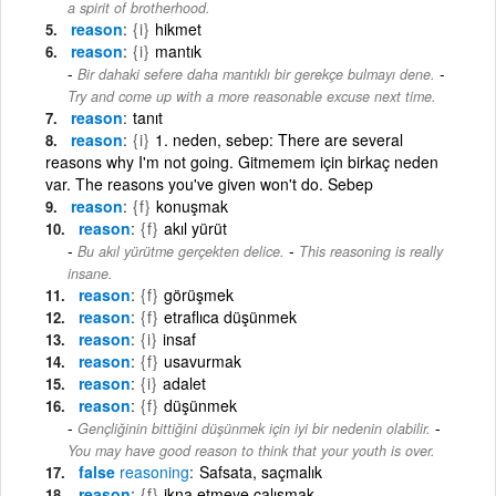
a spirit of brotherhood.
reason
{i}
hikmet
reason
{i}
mantık
-
Bir dahaki sefere daha mantıklı bir gerekçe bulmayı dene.
Try and come up with a more reasonable excuse next time.
reason
tanıt
reason
{i}
1. neden, sebep: There are several
reasons why I'm not going. Gitmemem için birkaç neden
var. The reasons you've given won't do. Sebep
reason
{f}
konuşmak
reason
{f}
akıl yürüt
-
Bu akıl yürütme gerçekten delice.
This reasoning is really
insane.
reason
{f}
görüşmek
reason
{f}
etraflıca düşünmek
reason
{i}
insaf
reason
{f}
usavurmak
reason
{i}
adalet
reason
{f}
düşünmek
-
Gençliğinin bittiğini düşünmek için iyi bir nedenin olabilir.
You may have good reason to think that your youth is over.
false
reasoning
Safsata, saçmalık
reason
{f}
ikna etmeye çalışmak