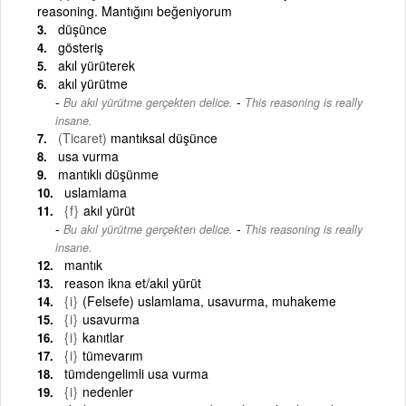
reasoning. Mantığını beğeniyorum
düşünce
gösteriş
akıl yürüterek
akıl yürütme
-
Bu akıl yürütme gerçekten delice.
This reasoning is really
insane.
(Ticaret)
mantıksal düşünce
usa vurma
mantıklı düşünme
uslamlama
{f}
akıl yürüt
-
Bu akıl yürütme gerçekten delice.
This reasoning is really
insane.
mantık
reason ikna et/akıl yürüt
{i}
(Felsefe) uslamlama, usavurma, muhakeme
{i}
usavurma
{i}
kanıtlar
{i}
tümevarım
tümdengelimli usa vurma
{i}
nedenler