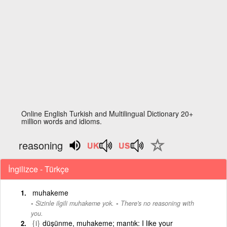
Online English Turkish and Multilingual Dictionary 20+
million words and idioms.
reasoning
İngilizce - Türkçe
muhakeme
-
Sizinle ilgili muhakeme yok.
There's no reasoning with
you.
{i}
düşünme, muhakeme; mantık: I like your