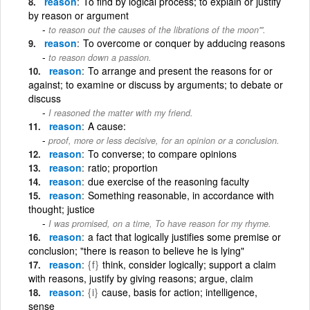
reason
To find by logical process; to explain or justify
by reason or argument
to reason out the causes of the librations of the moon'''.
reason
To overcome or conquer by adducing reasons
to reason down a passion.
reason
To arrange and present the reasons for or
against; to examine or discuss by arguments; to debate or
discuss
I reasoned the matter with my friend.
reason
A cause:
proof, more or less decisive, for an opinion or a conclusion.
reason
To converse; to compare opinions
reason
ratio; proportion
reason
due exercise of the reasoning faculty
reason
Something reasonable, in accordance with
thought; justice
I was promised, on a time, To have reason for my rhyme.
reason
a fact that logically justifies some premise or
conclusion; "there is reason to believe he is lying"
reason
{f}
think, consider logically; support a claim
with reasons, justify by giving reasons; argue, claim
reason
{i}
cause, basis for action; intelligence,
sense