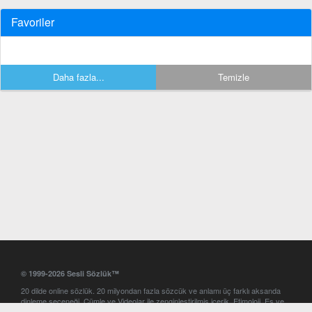
Favoriler
Daha fazla...
Temizle
© 1999-2026 Sesli Sözlük™
20 dilde online sözlük. 20 milyondan fazla sözcük ve anlamı üç farklı aksanda
dinleme seçeneği. Cümle ve Videolar ile zenginleştirilmiş içerik. Etimoloji, Eş ve
Zıt anlamlar, kelime okunuşları ve günün kelimesi. Yazım Türkçeleştirici ile hatalı