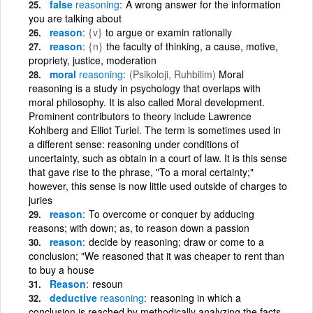
false
reasoning
A wrong answer for the information
you are talking about
reason
{v}
to argue or examin rationally
reason
{n}
the faculty of thinking, a cause, motive,
propriety, justice, moderation
moral
reasoning
(Psikoloji, Ruhbilim)
Moral
reasoning is a study in psychology that overlaps with
moral philosophy. It is also called Moral development.
Prominent contributors to theory include Lawrence
Kohlberg and Elliot Turiel. The term is sometimes used in
a different sense: reasoning under conditions of
uncertainty, such as obtain in a court of law. It is this sense
that gave rise to the phrase, "To a moral certainty;"
however, this sense is now little used outside of charges to
juries
reason
To overcome or conquer by adducing
reasons; with down; as, to reason down a passion
reason
decide by reasoning; draw or come to a
conclusion; "We reasoned that it was cheaper to rent than
to buy a house
Reason
resoun
deductive
reasoning
reasoning in which a
conclusion is reached by methodically analyzing the facts