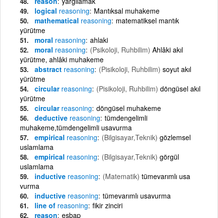
reason
yargılamak
logical
reasoning
Mantıksal muhakeme
mathematical
reasoning
matematiksel mantık
yürütme
moral
reasoning
ahlaki
moral
reasoning
(Psikoloji, Ruhbilim)
Ahlâki akıl
yürütme, ahlâki muhakeme
abstract
reasoning
(Pisikoloji, Ruhbilim)
soyut akıl
yürütme
circular
reasoning
(Pisikoloji, Ruhbilim)
döngüsel akıl
yürütme
circular
reasoning
döngüsel muhakeme
deductive
reasoning
tümdengelimli
muhakeme,tümdengelimli usavurma
empirical
reasoning
(Bilgisayar,Teknik)
gözlemsel
uslamlama
empirical
reasoning
(Bilgisayar,Teknik)
görgül
uslamlama
inductive
reasoning
(Matematik)
tümevarımlı usa
vurma
inductive
reasoning
tümevarımlı usavurma
line of
reasoning
fikir zinciri
reason
esbap