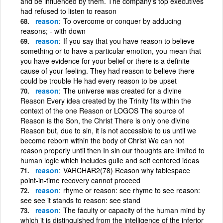
and be influenced by them. The company's top executives
had refused to listen to reason
reason
To overcome or conquer by adducing
reasons; - with down
reason
If you say that you have reason to believe
something or to have a particular emotion, you mean that
you have evidence for your belief or there is a definite
cause of your feeling. They had reason to believe there
could be trouble He had every reason to be upset
reason
The universe was created for a divine
Reason Every idea created by the Trinity fits within the
context of the one Reason or LOGOS The source of
Reason is the Son, the Christ There is only one divine
Reason but, due to sin, it is not accessible to us until we
become reborn within the body of Christ We can not
reason properly until then In sin our thoughts are limited to
human logic which includes guile and self centered ideas
reason
VARCHAR2(78) Reason why tablespace
point-in-time recovery cannot proceed
reason
rhyme or reason: see rhyme to see reason:
see see it stands to reason: see stand
reason
The faculty or capacity of the human mind by
which it is distinguished from the intelligence of the inferior