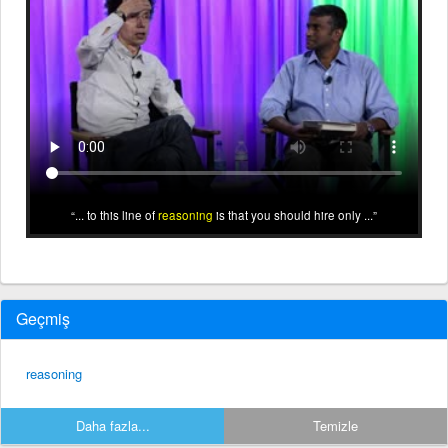
... to this line of
reasoning
is that you should hire only ...
Geçmiş
reasoning
Daha fazla...
Temizle