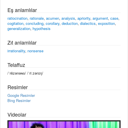
Eş anlamlılar
ratiocination
,
rationale
,
acumen
,
analysis
,
apriority
,
argument
,
case
,
cogitation
,
concluding
,
corollary
,
deduction
,
dialectics
,
exposition
,
generalization
,
hypothesis
Zıt anlamlılar
irrationality
,
nonsense
Telaffuz
/ˈrēzənəɴɢ/ /ˈriːzənɪŋ/
Resimler
Google Resimler
Bing Resimler
Videolar