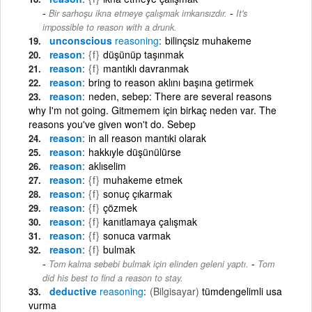
-
Bir sarhoşu ikna etmeye çalışmak imkansızdır.
It's
impossible to reason with a drunk.
unconscious
reasoning
bilinçsiz muhakeme
reason
{f}
düşünüp taşınmak
reason
{f}
mantıklı davranmak
reason
bring to reason aklını başına getirmek
reason
neden, sebep: There are several reasons
why I'm not going. Gitmemem için birkaç neden var. The
reasons you've given won't do. Sebep
reason
in all reason mantıki olarak
reason
hakkıyle düşünülürse
reason
aklıselim
reason
{f}
muhakeme etmek
reason
{f}
sonuç çıkarmak
reason
{f}
çözmek
reason
{f}
kanıtlamaya çalışmak
reason
{f}
sonuca varmak
reason
{f}
bulmak
-
Tom kalma sebebi bulmak için elinden geleni yaptı.
Tom
did his best to find a reason to stay.
deductive
reasoning
(Bilgisayar)
tümdengelimli usa
vurma