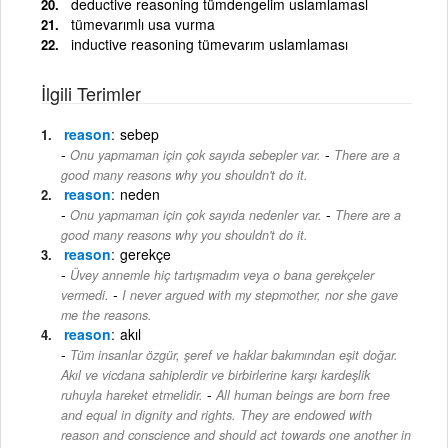
deductive reasoning tümdengelim uslamlamasl
tümevarımlı usa vurma
inductive reasoning tümevarım uslamlaması
İlgili Terimler
reason
sebep
-
Onu yapmaman için çok sayıda sebepler var.
There are a
good many reasons why you shouldn't do it.
reason
neden
-
Onu yapmaman için çok sayıda nedenler var.
There are a
good many reasons why you shouldn't do it.
reason
gerekçe
Üvey annemle hiç tartışmadım veya o bana gerekçeler
-
vermedi.
I never argued with my stepmother, nor she gave
me the reasons.
reason
akıl
Tüm insanlar özgür, şeref ve haklar bakımından eşit doğar.
Akıl ve vicdana sahiplerdir ve birbirlerine karşı kardeşlik
-
ruhuyla hareket etmelidir.
All human beings are born free
and equal in dignity and rights. They are endowed with
reason and conscience and should act towards one another in