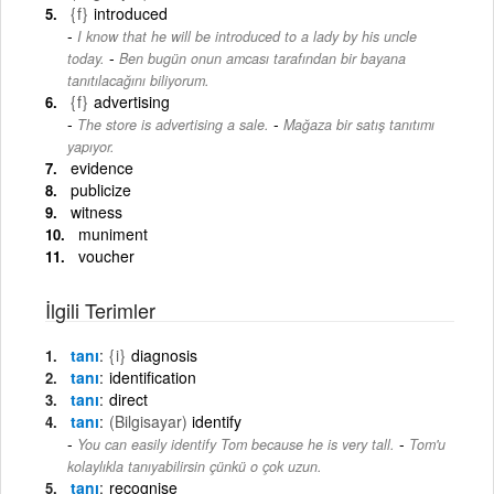
{f}
introduced
I know that he will be introduced to a lady by his uncle
-
today.
Ben bugün onun amcası tarafından bir bayana
tanıtılacağını biliyorum.
{f}
advertising
-
The store is advertising a sale.
Mağaza bir satış tanıtımı
yapıyor.
evidence
publicize
witness
muniment
voucher
İlgili Terimler
tanı
{i}
diagnosis
tanı
identification
tanı
direct
tanı
(Bilgisayar)
identify
-
You can easily identify Tom because he is very tall.
Tom'u
kolaylıkla tanıyabilirsin çünkü o çok uzun.
tanı
recognise