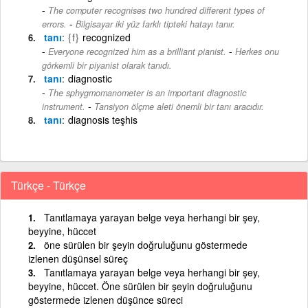
The computer recognises two hundred different types of
-
errors.
Bilgisayar iki yüz farklı tipteki hatayı tanır.
tanı
{f}
recognized
-
Everyone recognized him as a brilliant pianist.
Herkes onu
görkemli bir piyanist olarak tanıdı.
tanı
diagnostic
The sphygmomanometer is an important diagnostic
-
instrument.
Tansiyon ölçme aleti önemli bir tanı aracıdır.
tanı
diagnosis teşhis
Türkçe - Türkçe
Tanıtlamaya yarayan belge veya herhangi bir şey,
beyyine, hüccet
öne sürülen bir şeyin doğruluğunu göstermede
izlenen düşünsel süreç
Tanıtlamaya yarayan belge veya herhangi bir şey,
beyyine, hüccet. Öne sürülen bir şeyin doğruluğunu
göstermede izlenen düşünce süreci