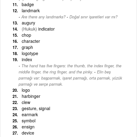
badge
landmark
-
Are there any landmarks?
Doğal sınır işaretleri var mı?
augury
(Hukuk)
indicator
chop
character
graph
logotype
index
The hand has five fingers: the thumb, the index finger, the
-
middle finger, the ring finger, and the pinky.
Elin beş
parmağı var: başparmak, işaret parmağı, orta parmak, yüzük
parmağı ve serçe parmak.
logo
harbinger
clew
gesture, signal
earmark
symbol
ensign
device