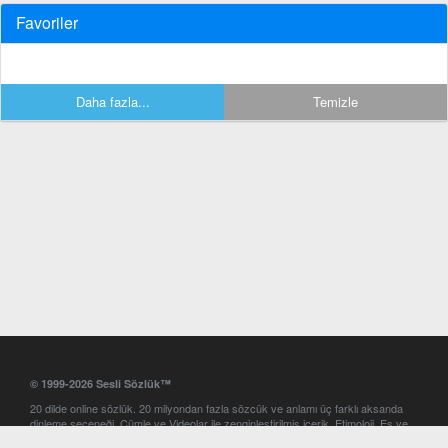
Favoriler
Daha fazla...
Temizle
© 1999-2026 Sesli Sözlük™
20 dilde online sözlük. 20 milyondan fazla sözcük ve anlamı üç farklı aksanda
dinleme seçeneği. Cümle ve Videolar ile zenginleştirilmiş içerik. Etimoloji, Eş ve
Zıt anlamlar, kelime okunuşları ve günün kelimesi. Yazım Türkçeleştirici ile hatalı