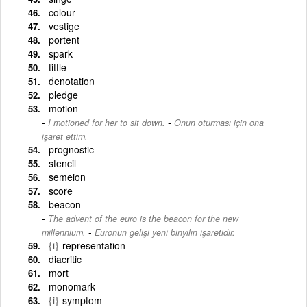
colour
vestige
portent
spark
tittle
denotation
pledge
motion
-
I motioned for her to sit down.
Onun oturması için ona
işaret ettim.
prognostic
stencil
semeion
score
beacon
The advent of the euro is the beacon for the new
-
millennium.
Euronun gelişi yeni binyılın işaretidir.
{i}
representation
diacritic
mort
monomark
{i}
symptom