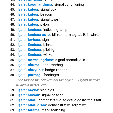
işaret
koşullandırma
signal conditioning
işaret
kulesi
signal box
işaret
kulesi
beacon
işaret
kulesi
signal tower
işaret
kulesi
pylon
işaret
lambası
indicating lamp
işaret
lambası auto
blinker, turn signal, Brit. winker
işaret
levhası
sign
işaret
lâmbası
blinker
işaret
lâmbası
pilot light
işaret
lâmbası
winker
işaret
normalleştirme
signal normalization
işaret
okuma
mark reading
işaret
okuyucu
badge reader
işaret
parmağı
forefinger
-
She tapped the box with her forefinger.
O işaret parmağı
ile kutuya hafifçe vurdu.
işaret
sayısı
sign digit
işaret
sinyali
signal beacon
işaret
sıfatı
demonstrative adjective gösterme zıfatı
işaret
sıfatı gram
demonstrative adjective
işaret
tarama
mark scanning