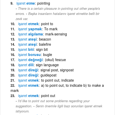
işaret
etme
pointing
There is a certain pleasure in pointing out other people's
-
errors.
Başka insanların hatalarını işaret etmekte belli bir
zevk var.
işaret
etmek
point to
işaret
yapmak
To mark
işaret
algılama
mark-sensing
işaret
ateşi
beacon
işaret
ateşi
balefire
işaret
biti
sign bit
işaret
borusu
bugle
işaret
değneği
(okul) fescue
işaret
dili
sign language
işaret
direği
signal post, signpost
işaret
direği
guidepost
işaret
etmek
to point out, indicate
işaret
etmek
a) to point out, to indicate b) to make a
mark
işaret
etmek
point out
I'd like to point out some problems regarding your
-
suggestion.
Senin önerinle ilgili bazı sorunları işaret etmek
istiyorum.