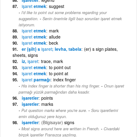
işaret
etmek
suggest
I'd like to point out some problems regarding your
-
suggestion.
Senin önerinle ilgili bazı sorunları işaret etmek
istiyorum.
işaret
etmek
mark
işaret
etmek
allude
işaret
etmek
beck
er {şilt} s
işaret
; levha, tabela
(er) s sign plates,
sheets, signs
iz,
işaret
trace, mark
işaret
etmek
to point out
işaret
etmek
to point at
işaret
parmağı
index finger
-
His index finger is shorter than his ring finger.
Onun işaret
parmağı yüzük parmağından daha kısadır.
işaretler
points
işaretler
marks
-
Put question marks where you're sure.
Soru işaretlerini
emin olduğunuz yere koyun.
işaretler
(Bilgisayar)
signs
-
Most signs around here are written in French.
Civardaki
birçok işaretler Fransızca yazılmış.