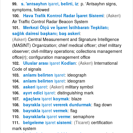
s. 'antsayhın
işaret
, belirti, iz
p. 'Antsayhın signs,
symptoms, followed
Hava Trafik Kontrol Radar İşaret Sistemi
(Askeri)
Air Traffic Control Radar Beacon System
Merkezi Ölçü ve İşaret İstihbaratı Teşkilatı;
sağlık dairesi başkanı; baş askeri
(Askeri)
Central Measurement and Signature Intelligence
(MASINT) Organization; chief medical officer; chief military
observer; civil-military operations; collections management
office(r); configuration management office
Uluslar arası
işaret
Kodları
(Askeri)
International
Code of signals
anlamı belirten
işaret
ideograph
anlamı belirten
işaret
ideogram
askeri
işaret
(Askeri)
military symbol
ayırt edici
işaret
distinguishing mark
ağaçlara
işaret
koymak
blaze
bayrakla
işaret
vererek durdurmak
flag down
bayrakla
işaret
vermek
flag
bayraklarla
işaret
verme
semaphore
belgeleme
işaret
sistemi
(Ticaret)
certification
mark system