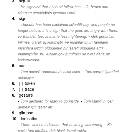
signal
-
He signaled that I should follow him.
O, benim onu
izlemem gerektiğinin işaretini verdi.
sign
Thunder has been explained scientifically, and people no
longer believe it is a sign that the gods are angry with them,
-
so thunder, too, is a little less frightening.
Gök gürültüsü
bilimsel olarak açıklanmıştır, ve insanlar onun tanrıların
insanlara kızgın olduğunun bir işareti olduğuna artık
inanmıyorlar, bu yüzden gök gürültüsü de biraz daha az
korkutucudur.
cue
-
Tom doesn't understand social cues.
Tom sosyal işaretleri
anlamıyor.
{i}
token
{i}
trace
gesture
-
Tom gestured for Mary to go inside.
Tom Mary'nin içeri
girmesi için işaret etti.
glimpse
indication
-
There was no indication that anything was wrong.
Bir
şeyin ters gittiğine dair hiçbir işaret yoktu.