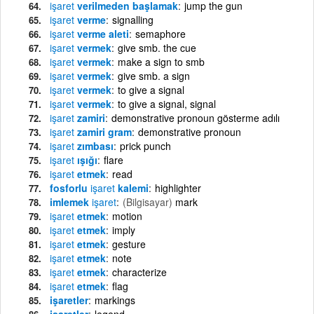
işaret
verilmeden başlamak
jump the gun
işaret
verme
signalling
işaret
verme aleti
semaphore
işaret
vermek
give smb. the cue
işaret
vermek
make a sign to smb
işaret
vermek
give smb. a sign
işaret
vermek
to give a signal
işaret
vermek
to give a signal, signal
işaret
zamiri
demonstrative pronoun gösterme adılı
işaret
zamiri gram
demonstrative pronoun
işaret
zımbası
prick punch
işaret
ışığı
flare
işaret
etmek
read
fosforlu
işaret
kalemi
highlighter
imlemek
işaret
(Bilgisayar)
mark
işaret
etmek
motion
işaret
etmek
imply
işaret
etmek
gesture
işaret
etmek
note
işaret
etmek
characterize
işaret
etmek
flag
işaretler
markings
işaretler
legend