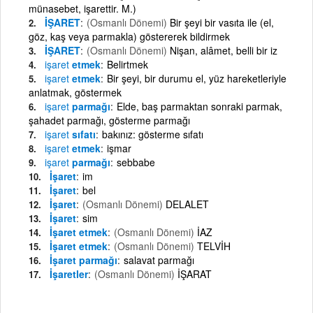
münasebet, işarettir. M.)
İŞARET
(Osmanlı Dönemi)
Bir şeyi bir vasıta ile (el,
göz, kaş veya parmakla) göstererek bildirmek
İŞARET
(Osmanlı Dönemi)
Nişan, alâmet, belli bir iz
işaret
etmek
Belirtmek
işaret
etmek
Bir şeyi, bir durumu el, yüz hareketleriyle
anlatmak, göstermek
işaret
parmağı
Elde, baş parmaktan sonraki parmak,
şahadet parmağı, gösterme parmağı
işaret
sıfatı
bakınız: gösterme sıfatı
işaret
etmek
işmar
işaret
parmağı
sebbabe
İşaret
im
İşaret
bel
İşaret
(Osmanlı Dönemi)
DELALET
İşaret
sim
İşaret etmek
(Osmanlı Dönemi)
İAZ
İşaret etmek
(Osmanlı Dönemi)
TELVİH
İşaret parmağı
salavat parmağı
İşaretler
(Osmanlı Dönemi)
İŞARAT