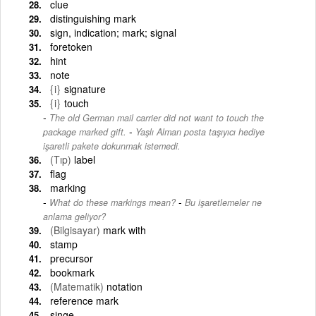
clue
distinguishing mark
sign, indication; mark; signal
foretoken
hint
note
{i}
signature
{i}
touch
The old German mail carrier did not want to touch the
-
package marked gift.
Yaşlı Alman posta taşıyıcı hediye
işaretli pakete dokunmak istemedi.
(Tıp)
label
flag
marking
-
What do these markings mean?
Bu işaretlemeler ne
anlama geliyor?
(Bilgisayar)
mark with
stamp
precursor
bookmark
(Matematik)
notation
reference mark
singe