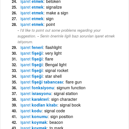
işaret
etmek
betoken
işaret
etmek
signalize
işaret
etmek
make a sign
işaret
etmek
sign
işaret
etmek
point
I'd like to point out some problems regarding your
-
suggestion.
Senin önerinle ilgili bazı sorunları işaret etmek
istiyorum.
işaret
feneri
flashlight
işaret
fişeği
very light
işaret
fişeği
flare
işaret
fişeği
Bengal light
işaret
fişeği
signal rocket
işaret
fişeği
star shell
işaret
fişeği tabancası
flare gun
işaret
fonksiyonu
signum function
işaret
istasyonu
signal station
işaret
karakteri
sign character
işaret
kodları kitabı
signal book
işaret
kodu
signal code
işaret
konumu
sign position
işaret
koymak
beacon
işaret
koymak
to mark