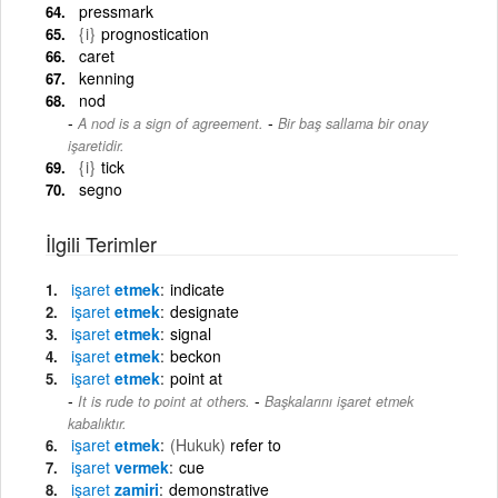
pressmark
{i}
prognostication
caret
kenning
nod
-
A nod is a sign of agreement.
Bir baş sallama bir onay
işaretidir.
{i}
tick
segno
İlgili Terimler
işaret
etmek
indicate
işaret
etmek
designate
işaret
etmek
signal
işaret
etmek
beckon
işaret
etmek
point at
-
It is rude to point at others.
Başkalarını işaret etmek
kabalıktır.
işaret
etmek
(Hukuk)
refer to
işaret
vermek
cue
işaret
zamiri
demonstrative