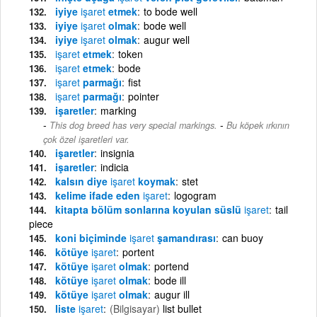
iyiye
işaret
etmek
to bode well
iyiye
işaret
olmak
bode well
iyiye
işaret
olmak
augur well
işaret
etmek
token
işaret
etmek
bode
işaret
parmağı
fist
işaret
parmağı
pointer
işaretler
marking
-
This dog breed has very special markings.
Bu köpek ırkının
çok özel işaretleri var.
işaretler
insignia
işaretler
indicia
kalsın diye
işaret
koymak
stet
kelime ifade eden
işaret
logogram
kitapta bölüm sonlarına koyulan süslü
işaret
tail
piece
koni biçiminde
işaret
şamandırası
can buoy
kötüye
işaret
portent
kötüye
işaret
olmak
portend
kötüye
işaret
olmak
bode ill
kötüye
işaret
olmak
augur ill
liste
işaret
(Bilgisayar)
list bullet