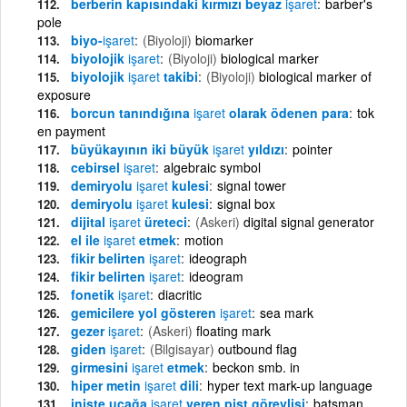
berberin kapısındaki kırmızı beyaz
işaret
barber's
pole
biyo-
işaret
(Biyoloji)
biomarker
biyolojik
işaret
(Biyoloji)
biological marker
biyolojik
işaret
takibi
(Biyoloji)
biological marker of
exposure
borcun tanındığına
işaret
olarak ödenen para
tok
en payment
büyükayının iki büyük
işaret
yıldızı
pointer
cebirsel
işaret
algebraic symbol
demiryolu
işaret
kulesi
signal tower
demiryolu
işaret
kulesi
signal box
dijital
işaret
üreteci
(Askeri)
digital signal generator
el ile
işaret
etmek
motion
fikir belirten
işaret
ideograph
fikir belirten
işaret
ideogram
fonetik
işaret
diacritic
gemicilere yol gösteren
işaret
sea mark
gezer
işaret
(Askeri)
floating mark
giden
işaret
(Bilgisayar)
outbound flag
girmesini
işaret
etmek
beckon smb. in
hiper metin
işaret
dili
hyper text mark-up language
inişte uçağa
işaret
veren pist görevlisi
batsman