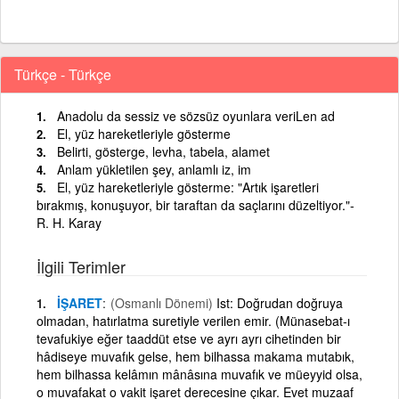
Türkçe - Türkçe
Anadolu da sessiz ve sözsüz oyunlara veriLen ad
El, yüz hareketleriyle gösterme
Belirti, gösterge, levha, tabela, alamet
Anlam yükletilen şey, anlamlı iz, im
El, yüz hareketleriyle gösterme: "Artık işaretleri
bırakmış, konuşuyor, bir taraftan da saçlarını düzeltiyor."-
R. H. Karay
İlgili Terimler
İŞARET
(Osmanlı Dönemi)
Ist: Doğrudan doğruya
olmadan, hatırlatma suretiyle verilen emir. (Münasebat-ı
tevafukiye eğer taaddüt etse ve ayrı ayrı cihetinden bir
hâdiseye muvafık gelse, hem bilhassa makama mutabık,
hem bilhassa kelâmın mânâsına muvafık ve müeyyid olsa,
o muvafakat o vakit işaret derecesine çıkar. Evet muzaaf