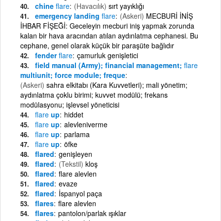
chine
flare
(Havacılık)
sırt yayıklığı
emergency landing
flare
(Askeri)
MECBURİ İNİŞ
İHBAR FİŞEĞİ: Geceleyin mecburi iniş yapmak zorunda
kalan bir hava aracından atılan aydınlatma cephanesi. Bu
cephane, genel olarak küçük bir paraşüte bağlıdır
fender
flare
çamurluk genişletici
field manual (Army); financial management;
flare
multiunit; force module; freque
(Askeri)
sahra elkitabı (Kara Kuvvetleri); mali yönetim;
aydınlatma çoklu birimi; kuvvet modülü; frekans
modülasyonu; işlevsel yöneticisi
flare
up
hiddet
flare
up
alevleniverme
flare
up
parlama
flare
up
öfke
flared
genişleyen
flared
(Tekstil)
kloş
flared
flare alevlen
flared
evaze
flared
İspanyol paça
flares
flare alevlen
flares
pantolon/parlak ışıklar