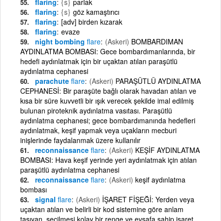
flaring
{s}
parlak
flaring
{s}
göz kamaştırıcı
flaring
[adv] birden kızarak
flaring
evaze
night bombing
flare
(Askeri)
BOMBARDIMAN
AYDINLATMA BOMBASI: Gece bombardımanlarında, bir
hedefi aydınlatmak için bir uçaktan atılan paraşütlü
aydınlatma cephanesi
parachute
flare
(Askeri)
PARAŞÜTLÜ AYDINLATMA
CEPHANESİ: Bir paraşüte bağlı olarak havadan atılan ve
kısa bir süre kuvvetli bir ışık verecek şekilde imal edilmiş
bulunan piroteknik aydınlatma vasıtası. Paraşütlü
aydınlatma cephanesi; gece bombardımanında hedefleri
aydınlatmak, keşif yapmak veya uçakların mecburi
inişlerinde faydalanmak üzere kullanılır
reconnaissance
flare
(Askeri)
KEŞİF AYDINLATMA
BOMBASI: Hava keşif yerinde yeri aydınlatmak için atılan
paraşütlü aydınlatma cephanesi
reconnaissance
flare
(Askeri)
keşif aydınlatma
bombası
signal
flare
(Askeri)
İŞARET FİŞEĞİ: Yerden veya
uçaktan atılan ve belirli bir kod sistemine göre anlam
taşıyan, seçilmesi kolay bir renge ve evsafa sahip işaret