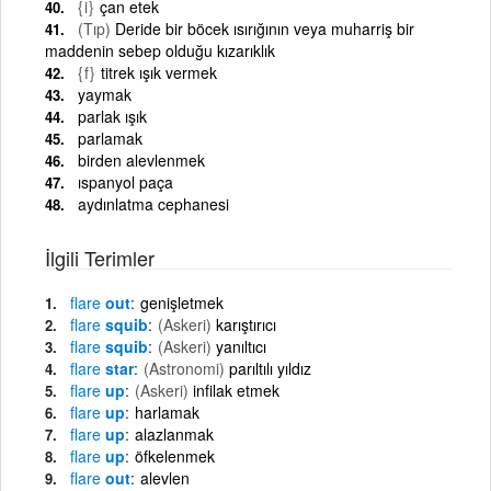
{i}
çan etek
(Tıp)
Deride bir böcek ısırığının veya muharriş bir
maddenin sebep olduğu kızarıklık
{f}
titrek ışık vermek
yaymak
parlak ışık
parlamak
birden alevlenmek
ıspanyol paça
aydınlatma cephanesi
İlgili Terimler
flare
out
genişletmek
flare
squib
(Askeri)
karıştırıcı
flare
squib
(Askeri)
yanıltıcı
flare
star
(Astronomi)
parıltılı yıldız
flare
up
(Askeri)
infilak etmek
flare
up
harlamak
flare
up
alazlanmak
flare
up
öfkelenmek
flare
out
alevlen