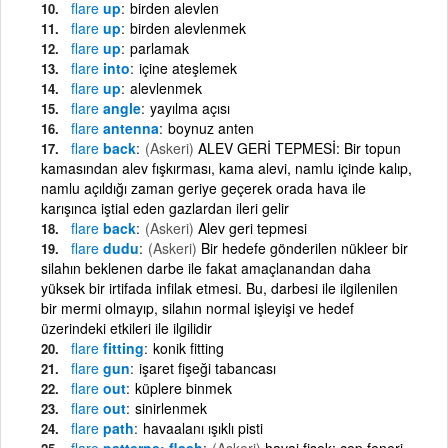
flare
up
birden alevlen
flare
up
birden alevlenmek
flare
up
parlamak
flare
into
içine ateşlemek
flare
up
alevlenmek
flare
angle
yayılma açısı
flare
antenna
boynuz anten
flare
back
(Askeri)
ALEV GERİ TEPMESİ: Bir topun
kamasından alev fışkırması, kama alevi, namlu içinde kalıp,
namlu açıldığı zaman geriye geçerek orada hava ile
karışınca iştial eden gazlardan ileri gelir
flare
back
(Askeri)
Alev geri tepmesi
flare
dudu
(Askeri)
Bir hedefe gönderilen nükleer bir
silahın beklenen darbe ile fakat amaçlanandan daha
yüksek bir irtifada infilak etmesi. Bu, darbesi ile ilgilenilen
bir mermi olmayıp, silahın normal işleyişi ve hedef
üzerindeki etkileri ile ilgilidir
flare
fitting
konik fitting
flare
gun
işaret fişeği tabancası
flare
out
küplere binmek
flare
out
sinirlenmek
flare
path
havaalanı ışıklı pisti
flare
patterns; flash
(Askeri)
havai fişek; cep feneri,