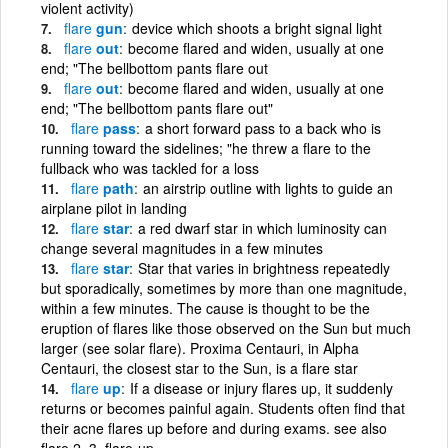
violent activity)
flare
gun
device which shoots a bright signal light
flare
out
become flared and widen, usually at one
end; "The bellbottom pants flare out
flare
out
become flared and widen, usually at one
end; "The bellbottom pants flare out"
flare
pass
a short forward pass to a back who is
running toward the sidelines; "he threw a flare to the
fullback who was tackled for a loss
flare
path
an airstrip outline with lights to guide an
airplane pilot in landing
flare
star
a red dwarf star in which luminosity can
change several magnitudes in a few minutes
flare
star
Star that varies in brightness repeatedly
but sporadically, sometimes by more than one magnitude,
within a few minutes. The cause is thought to be the
eruption of flares like those observed on the Sun but much
larger (see solar flare). Proxima Centauri, in Alpha
Centauri, the closest star to the Sun, is a flare star
flare
up
If a disease or injury flares up, it suddenly
returns or becomes painful again. Students often find that
their acne flares up before and during exams. see also
flare 2, 3, flare-up