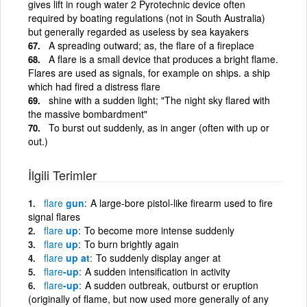
gives lift in rough water 2 Pyrotechnic device often
required by boating regulations (not in South Australia)
but generally regarded as useless by sea kayakers
A spreading outward; as, the flare of a fireplace
A flare is a small device that produces a bright flame.
Flares are used as signals, for example on ships. a ship
which had fired a distress flare
shine with a sudden light; "The night sky flared with
the massive bombardment"
To burst out suddenly, as in anger (often with up or
out.)
İlgili Terimler
flare
gun
A large-bore pistol-like firearm used to fire
signal flares
flare
up
To become more intense suddenly
flare
up
To burn brightly again
flare
up at
To suddenly display anger at
flare
-up
A sudden intensification in activity
flare
-up
A sudden outbreak, outburst or eruption
(originally of flame, but now used more generally of any