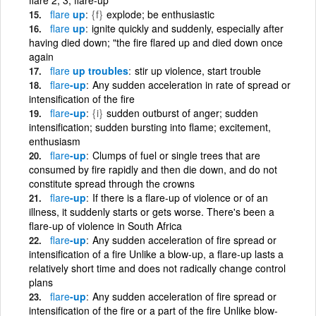
flare
up
{f}
explode; be enthusiastic
flare
up
ignite quickly and suddenly, especially after
having died down; "the fire flared up and died down once
again
flare
up troubles
stir up violence, start trouble
flare
-up
Any sudden acceleration in rate of spread or
intensification of the fire
flare
-up
{i}
sudden outburst of anger; sudden
intensification; sudden bursting into flame; excitement,
enthusiasm
flare
-up
Clumps of fuel or single trees that are
consumed by fire rapidly and then die down, and do not
constitute spread through the crowns
flare
-up
If there is a flare-up of violence or of an
illness, it suddenly starts or gets worse. There's been a
flare-up of violence in South Africa
flare
-up
Any sudden acceleration of fire spread or
intensification of a fire Unlike a blow-up, a flare-up lasts a
relatively short time and does not radically change control
plans
flare
-up
Any sudden acceleration of fire spread or
intensification of the fire or a part of the fire Unlike blow-