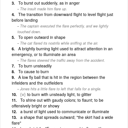
To burst out suddenly, as in anger
The insult made him flare up.
The transition from downward flight to level flight just
before landing
The captain executed the flare perfectly, and we lightly
touched down.
To open outward in shape
The cat flared its nostrils while sniffing at the air.
A brightly burning light used to attract attention in an
emergency, or to illuminate an area
The flares steered the traffic away from the accident.
To burn unsteadily
To cause to burn
A low fly ball that is hit in the region between the
infielders and the outfielders
Jones hits a little flare to left that falls for a single.
{v}
to burn with unsteady light, to glitter
To shine out with gaudy colors; to flaunt; to be
offensively bright or showy
a burst of light used to communicate or illuminate
a shape that spreads outward; "the skirt had a wide
flare"