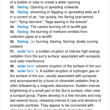
of a bubble or tube to create a wider opening
flaring
Opening or speading outwards
flaring
streaming or flapping or spreading wide as if
in a current of air; "ran quickly, her flaring coat behind
her"; "flying banners"; "flags waving in the breeze"
flaring
The careful burning off of landfill gas
flaring
the burning of methane emitted from
collection pipes at a landfill
flaring
{s}
burning, blazing, flaming; slowly curving
outward
solar
flare
a sudden eruption of intense high-energy
radiation from the sun's surface; associated with sunspots
and radio interference
solar
flare
volcanic eruption of the surface of the sun
solar
flare
n. A sudden eruption of hydrogen gas on
the surface of the sun, usually associated with sunspots
and accompanied by a burst of ultraviolet radiation that is
often followed by a magnetic disturbance. Sudden intense
brightening of a small part of the Sun's surface, often near
a sunspot group. Flares develop in a few minutes and may
last several hours, releasing intense X rays and streams of
energetic particles. They appear to be connected with
changes in the Sun's magnetic fields during the solar