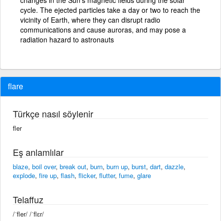
cycle. The ejected particles take a day or two to reach the
vicinity of Earth, where they can disrupt radio
communications and cause auroras, and may pose a
radiation hazard to astronauts
flare
Türkçe nasıl söylenir
fler
Eş anlamlılar
blaze
,
boil over
,
break out
,
burn
,
burn up
,
burst
,
dart
,
dazzle
,
explode
,
fire up
,
flash
,
flicker
,
flutter
,
fume
,
glare
Telaffuz
/ˈfler/ /ˈflɛr/