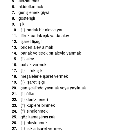
alazlanmak
hiddetlenmek
genişlemek giysi
gösterişli
ışık
{f}
parlak bir alevle yan
titrek parlak ışık ya da alev
işaret fişeği
birden alev almak
parlak ve titrek bir alevle yanmak
{i}
alev
patlak vermek
{i}
titrek ışık
meşalelerle işaret vermek
{i}
işaret ışığı
çan şeklinde yaymak veya yayılmak
{i}
öfke
{i}
deniz feneri
{f}
küplere binmek
{f}
sinirlenmek
göz kamaştırıcı ışık
{f}
alevlenmek
{f}
ışıkla işaret vermek