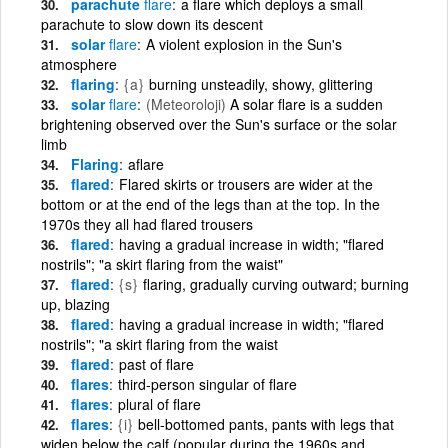
parachute
flare
a flare which deploys a small
parachute to slow down its descent
solar
flare
A violent explosion in the Sun's
atmosphere
flaring
{a}
burning unsteadily, showy, glittering
solar
flare
(Meteoroloji)
A solar flare is a sudden
brightening observed over the Sun's surface or the solar
limb
Flaring
aflare
flared
Flared skirts or trousers are wider at the
bottom or at the end of the legs than at the top. In the
1970s they all had flared trousers
flared
having a gradual increase in width; "flared
nostrils"; "a skirt flaring from the waist"
flared
{s}
flaring, gradually curving outward; burning
up, blazing
flared
having a gradual increase in width; "flared
nostrils"; "a skirt flaring from the waist
flared
past of flare
flares
third-person singular of flare
flares
plural of flare
flares
{i}
bell-bottomed pants, pants with legs that
widen below the calf (popular during the 1960s and