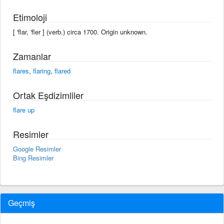
Etimoloji
[ 'flar, 'fler ] (verb.) circa 1700. Origin unknown.
Zamanlar
flares
,
flaring
,
flared
Ortak Eşdizimliler
flare up
Resimler
Google Resimler
Bing Resimler
Geçmiş