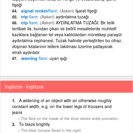
fişeği
signal rocket/
flare
(Askeri)
İşaret fişeği
trip
flare
(Askeri)
aydınlatma tuzağı
trip
flare
(Askeri)
AYDINLATMA TUZAĞI: Bir tetik
tertibatı ile, bundan çıkan ve belirli mesafelerde muhtelif
kazıklara bağlanan tel veya kablolardan mürekkep paraşüt
aydınlatma cephanesi. Tuzak halinde yerleştirilen bu cihaz,
düşman kıtalarının tellere takılması üzerine patlayarak
etrafı aydınlatır
warning
flare
uyarı ışığı
İngilizce - İngilizce
A widening of an object with an otherwise roughly
constant width, e.g. on the lower legs of trousers and
jeans
The flare on the inside of the shoe resists ankle pronation;.
To blaze brightly
The blast furnace flared in the night.