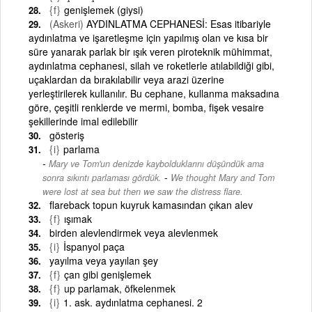
{f}
genişlemek (giysi)
(Askeri)
AYDINLATMA CEPHANESİ: Esas itibariyle
aydınlatma ve işaretleşme için yapılmış olan ve kısa bir
süre yanarak parlak bir ışık veren piroteknik mühimmat,
aydınlatma cephanesi, silah ve roketlerle atılabildiği gibi,
uçaklardan da bırakılabilir veya arazi üzerine
yerleştirilerek kullanılır. Bu cephane, kullanma maksadına
göre, çeşitli renklerde ve mermi, bomba, fişek vesaire
şekillerinde imal edilebilir
gösteriş
{i}
parlama
Mary ve Tom'un denizde kaybolduklarını düşündük ama
-
sonra sıkıntı parlaması gördük.
We thought Mary and Tom
were lost at sea but then we saw the distress flare.
flareback topun kuyruk kamasından çıkan alev
{f}
ışımak
birden alevlendirmek veya alevlenmek
{i}
İspanyol paça
yayılma veya yayılan şey
{f}
çan gibi genişlemek
{f}
up parlamak, öfkelenmek
{i}
1. ask. aydınlatma cephanesi. 2