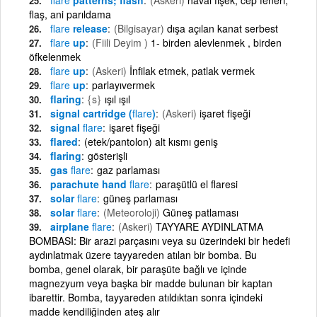
flaş, ani parıldama
flare
release
(Bilgisayar)
dışa açılan kanat serbest
flare
up
(Fiili Deyim )
1- birden alevlenmek , birden
öfkelenmek
flare
up
(Askeri)
İnfilak etmek, patlak vermek
flare
up
parlayıvermek
flaring
{s}
ışıl ışıl
signal cartridge (
flare
)
(Askeri)
işaret fişeği
signal
flare
işaret fişeği
flared
(etek/pantolon) alt kısmı geniş
flaring
gösterişli
gas
flare
gaz parlaması
parachute hand
flare
paraşütlü el flaresi
solar
flare
güneş parlaması
solar
flare
(Meteoroloji)
Güneş patlaması
airplane
flare
(Askeri)
TAYYARE AYDINLATMA
BOMBASI: Bir arazi parçasını veya su üzerindeki bir hedefi
aydınlatmak üzere tayyareden atılan bir bomba. Bu
bomba, genel olarak, bir paraşüte bağlı ve içinde
magnezyum veya başka bir madde bulunan bir kaptan
ibarettir. Bomba, tayyareden atıldıktan sonra içindeki
madde kendiliğinden ateş alır