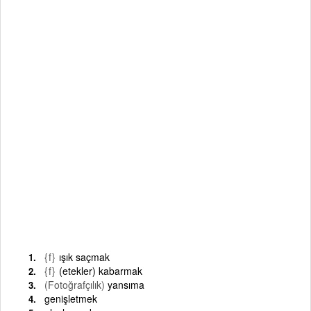
{f}
ışık saçmak
{f}
(etekler) kabarmak
(Fotoğrafçılık)
yansıma
genişletmek