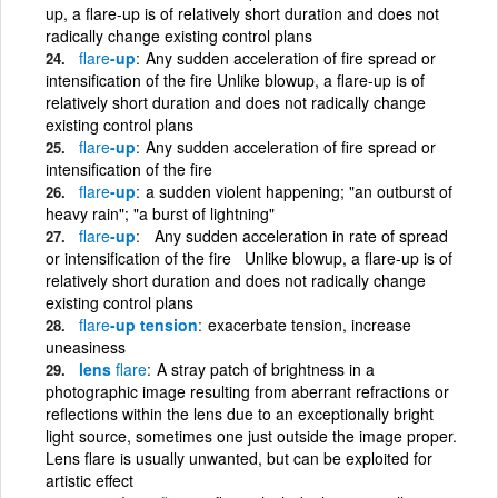
up, a flare-up is of relatively short duration and does not
radically change existing control plans
flare
-up
Any sudden acceleration of fire spread or
intensification of the fire Unlike blowup, a flare-up is of
relatively short duration and does not radically change
existing control plans
flare
-up
Any sudden acceleration of fire spread or
intensification of the fire
flare
-up
a sudden violent happening; "an outburst of
heavy rain"; "a burst of lightning"
flare
-up
Any sudden acceleration in rate of spread
or intensification of the fire Unlike blowup, a flare-up is of
relatively short duration and does not radically change
existing control plans
flare
-up tension
exacerbate tension, increase
uneasiness
lens
flare
A stray patch of brightness in a
photographic image resulting from aberrant refractions or
reflections within the lens due to an exceptionally bright
light source, sometimes one just outside the image proper.
Lens flare is usually unwanted, but can be exploited for
artistic effect