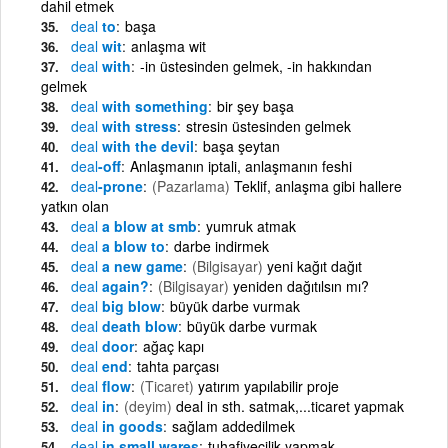
dahil etmek
deal
to
başa
deal
wit
anlaşma wit
deal
with
-in üstesinden gelmek, -in hakkından
gelmek
deal
with something
bir şey başa
deal
with stress
stresin üstesinden gelmek
deal
with the devil
başa şeytan
deal
-off
Anlaşmanın iptali, anlaşmanın feshi
deal
-prone
(Pazarlama)
Teklif, anlaşma gibi hallere
yatkın olan
deal
a blow at smb
yumruk atmak
deal
a blow to
darbe indirmek
deal
a new game
(Bilgisayar)
yeni kağıt dağıt
deal
again?
(Bilgisayar)
yeniden dağıtılsın mı?
deal
big blow
büyük darbe vurmak
deal
death blow
büyük darbe vurmak
deal
door
ağaç kapı
deal
end
tahta parçası
deal
flow
(Ticaret)
yatırım yapılabilir proje
deal
in
(deyim)
deal in sth. satmak,...ticaret yapmak
deal
in goods
sağlam addedilmek
deal
in small wares
tuhafiyecilik yapmak