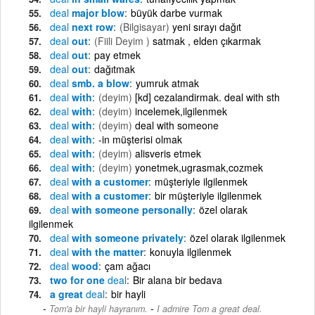
deal
major blow
büyük darbe vurmak
deal
next row
(Bilgisayar)
yeni sırayı dağıt
deal
out
(Fiili Deyim )
satmak , elden çıkarmak
deal
out
pay etmek
deal
out
dağıtmak
deal
smb. a blow
yumruk atmak
deal
with
(deyim)
[kd] cezalandirmak. deal with sth
deal
with
(deyim)
incelemek,ilgilenmek
deal
with
(deyim)
deal with someone
deal
with
-in müşterisi olmak
deal
with
(deyim)
alisveris etmek
deal
with
(deyim)
yonetmek,ugrasmak,cozmek
deal
with a customer
müşteriyle ilgilenmek
deal
with a customer
bir müşteriyle ilgilenmek
deal
with someone personally
özel olarak
ilgilenmek
deal
with someone privately
özel olarak ilgilenmek
deal
with the matter
konuyla ilgilenmek
deal
wood
çam ağacı
two for one
deal
Bir alana bir bedava
a great
deal
bir hayli
-
Tom'a bir hayli hayranım.
I admire Tom a great deal.