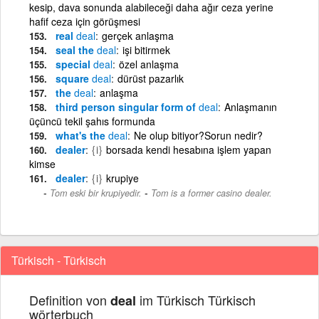
kesip, dava sonunda alabileceği daha ağır ceza yerine
hafif ceza için görüşmesi
real
deal
gerçek anlaşma
seal the
deal
işi bitirmek
special
deal
özel anlaşma
square
deal
dürüst pazarlık
the
deal
anlaşma
third person singular form of
deal
Anlaşmanın
üçüncü tekil şahıs formunda
what's the
deal
Ne olup bitiyor?Sorun nedir?
dealer
{i}
borsada kendi hesabına işlem yapan
kimse
dealer
{i}
krupiye
-
Tom eski bir krupiyedir.
Tom is a former casino dealer.
Türkisch - Türkisch
Definition von
im Türkisch Türkisch
deal
wörterbuch