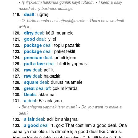
-
İş ilişkilerim hakkında günlük kayıt tutarım.
I keep a daily
record of my business dealings.
dealt
uğraş
-
O, bizim onunla nasıl uğraştığımızdır.
That's how we dealt
with it.
dirty
deal
kötü muamele
good
deal
iyi el
package
deal
toplu pazarlık
package
deal
paket teklif
premium
deal
primli işlem
pull a fast
deal
hileli iş yapmak
raw
deal
adilik
raw
deal
haksızlık
square
deal
dürüst muamele
great
deal
of
çok miktarda
Deals
aktarmalı
a
deal
Bir anlaşma
-
Bir anlaşma yapmak ister misin?
Do you want to make a
deal?
a fair
deal
adil bir anlaşma
a good
deal
1. çok: That cost him a good deal. Ona
pahalıya mal oldu. İts climate iş a good deal like Cairo´s.
Havası Kahire´ninkine çok benziyor. 2. k. dili kelepir. 3. k.