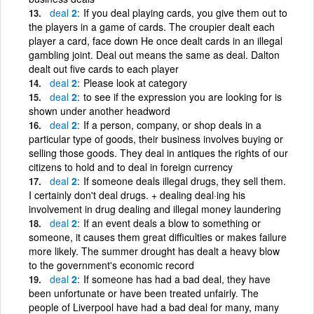
deal
2
If you deal playing cards, you give them out to
the players in a game of cards. The croupier dealt each
player a card, face down He once dealt cards in an illegal
gambling joint. Deal out means the same as deal. Dalton
dealt out five cards to each player
deal
2
Please look at category
deal
2
to see if the expression you are looking for is
shown under another headword
deal
2
If a person, company, or shop deals in a
particular type of goods, their business involves buying or
selling those goods. They deal in antiques the rights of our
citizens to hold and to deal in foreign currency
deal
2
If someone deals illegal drugs, they sell them.
I certainly don't deal drugs. + dealing deal·ing his
involvement in drug dealing and illegal money laundering
deal
2
If an event deals a blow to something or
someone, it causes them great difficulties or makes failure
more likely. The summer drought has dealt a heavy blow
to the government's economic record
deal
2
If someone has had a bad deal, they have
been unfortunate or have been treated unfairly. The
people of Liverpool have had a bad deal for many, many