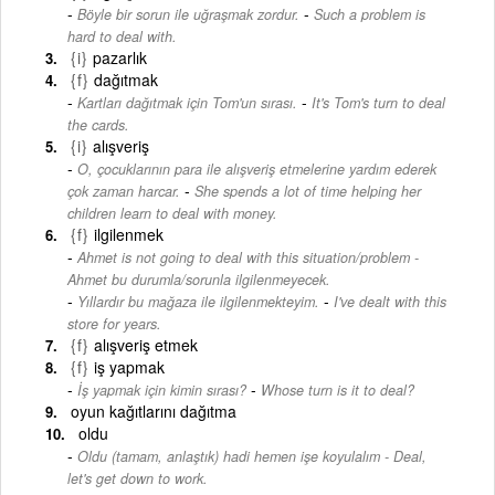
-
Böyle bir sorun ile uğraşmak zordur.
Such a problem is
hard to deal with.
{i}
pazarlık
{f}
dağıtmak
-
Kartları dağıtmak için Tom'un sırası.
It's Tom's turn to deal
the cards.
{i}
alışveriş
O, çocuklarının para ile alışveriş etmelerine yardım ederek
-
çok zaman harcar.
She spends a lot of time helping her
children learn to deal with money.
{f}
ilgilenmek
Ahmet is not going to deal with this situation/problem -
Ahmet bu durumla/sorunla ilgilenmeyecek.
-
Yıllardır bu mağaza ile ilgilenmekteyim.
I've dealt with this
store for years.
{f}
alışveriş etmek
{f}
iş yapmak
-
İş yapmak için kimin sırası?
Whose turn is it to deal?
oyun kağıtlarını dağıtma
oldu
Oldu (tamam, anlaştık) hadi hemen işe koyulalım - Deal,
let's get down to work.