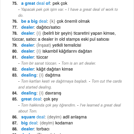
a great
deal
of
pek çok
-
Yapacak pek çok işim var.
I have a great deal of work to
do.
be a big
deal
{k}
çok önemli olmak
dealer
dağıtıcı/satıcı
dealer
{i}
(belirli bir şeyin) ticaretini yapan kimse,
tüccar, satıcı: a dealer in old stamps eski pul satıcısı
dealer
(İnşaat)
yetkili temsilcisi
dealer
{i}
iskambil kâğıtlarını dağıtan
dealer
tüccar
-
Tom bir sanat tüccarı.
Tom is an art dealer.
dealer
kâğıt dağıtan kimse
dealing
{i}
dağıtma
-
Tom kartları kesti ve dağıtmaya başladı.
Tom cut the cards
and started dealing.
dealing
{i}
davranış
great
deal
çok şey
-
Tom hakkında çok şey öğrendim.
I've learned a great deal
about Tom.
square
deal
(deyim)
adil anlaşma
big
deal
(deyim)
kodaman
dealer
torbacı