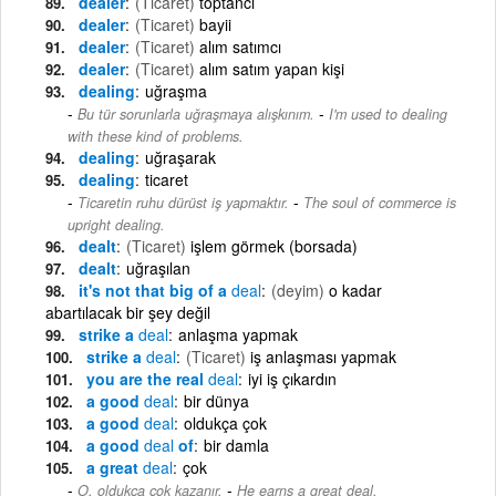
dealer
(Ticaret)
toptancı
dealer
(Ticaret)
bayii
dealer
(Ticaret)
alım satımcı
dealer
(Ticaret)
alım satım yapan kişi
dealing
uğraşma
-
Bu tür sorunlarla uğraşmaya alışkınım.
I'm used to dealing
with these kind of problems.
dealing
uğraşarak
dealing
ticaret
-
Ticaretin ruhu dürüst iş yapmaktır.
The soul of commerce is
upright dealing.
dealt
(Ticaret)
işlem görmek (borsada)
dealt
uğraşılan
it's not that big of a
deal
(deyim)
o kadar
abartılacak bir şey değil
strike a
deal
anlaşma yapmak
strike a
deal
(Ticaret)
iş anlaşması yapmak
you are the real
deal
iyi iş çıkardın
a good
deal
bir dünya
a good
deal
oldukça çok
a good
deal
of
bir damla
a great
deal
çok
-
O, oldukça çok kazanır.
He earns a great deal.