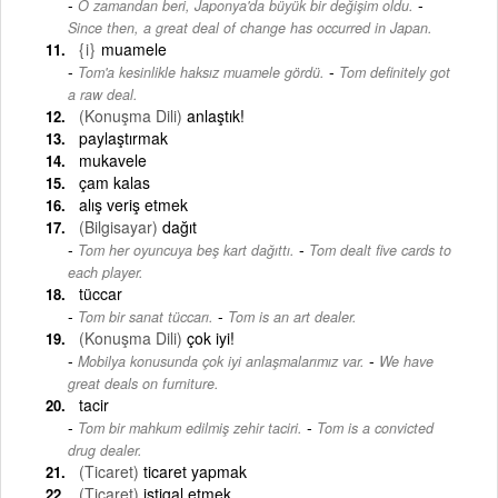
-
O zamandan beri, Japonya'da büyük bir değişim oldu.
Since then, a great deal of change has occurred in Japan.
{i}
muamele
-
Tom'a kesinlikle haksız muamele gördü.
Tom definitely got
a raw deal.
(Konuşma Dili)
anlaştık!
paylaştırmak
mukavele
çam kalas
alış veriş etmek
(Bilgisayar)
dağıt
-
Tom her oyuncuya beş kart dağıttı.
Tom dealt five cards to
each player.
tüccar
-
Tom bir sanat tüccarı.
Tom is an art dealer.
(Konuşma Dili)
çok iyi!
-
Mobilya konusunda çok iyi anlaşmalarımız var.
We have
great deals on furniture.
tacir
-
Tom bir mahkum edilmiş zehir taciri.
Tom is a convicted
drug dealer.
(Ticaret)
ticaret yapmak
(Ticaret)
iştigal etmek