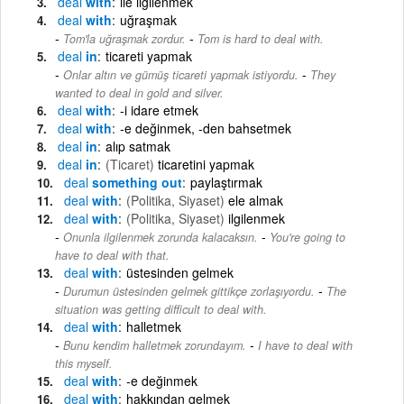
deal
with
ile ilgilenmek
deal
with
uğraşmak
-
Tom'la uğraşmak zordur.
Tom is hard to deal with.
deal
in
ticareti yapmak
-
Onlar altın ve gümüş ticareti yapmak istiyordu.
They
wanted to deal in gold and silver.
deal
with
-i idare etmek
deal
with
-e değinmek, -den bahsetmek
deal
in
alıp satmak
deal
in
(Ticaret)
ticaretini yapmak
deal
something out
paylaştırmak
deal
with
(Politika, Siyaset)
ele almak
deal
with
(Politika, Siyaset)
ilgilenmek
-
Onunla ilgilenmek zorunda kalacaksın.
You're going to
have to deal with that.
deal
with
üstesinden gelmek
-
Durumun üstesinden gelmek gittikçe zorlaşıyordu.
The
situation was getting difficult to deal with.
deal
with
halletmek
-
Bunu kendim halletmek zorundayım.
I have to deal with
this myself.
deal
with
-e değinmek
deal
with
hakkından gelmek