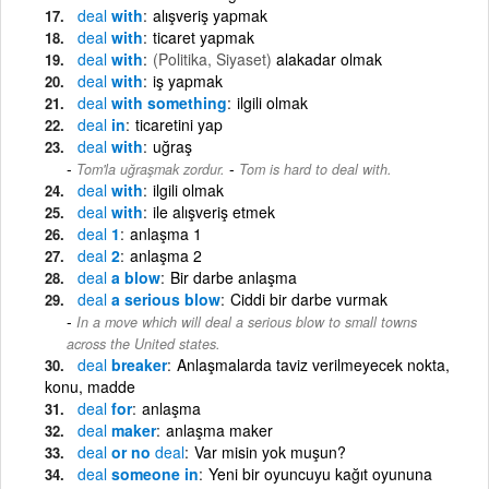
deal
with
alışveriş yapmak
deal
with
ticaret yapmak
deal
with
(Politika, Siyaset)
alakadar olmak
deal
with
iş yapmak
deal
with something
ilgili olmak
deal
in
ticaretini yap
deal
with
uğraş
-
Tom'la uğraşmak zordur.
Tom is hard to deal with.
deal
with
ilgili olmak
deal
with
ile alışveriş etmek
deal
1
anlaşma 1
deal
2
anlaşma 2
deal
a blow
Bir darbe anlaşma
deal
a serious blow
Ciddi bir darbe vurmak
In a move which will deal a serious blow to small towns
across the United states.
deal
breaker
Anlaşmalarda taviz verilmeyecek nokta,
konu, madde
deal
for
anlaşma
deal
maker
anlaşma maker
deal
or no
deal
Var misin yok muşun?
deal
someone in
Yeni bir oyuncuyu kağıt oyununa