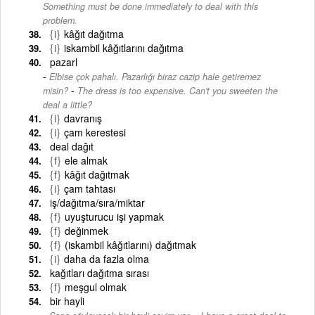
Something must be done immediately to deal with this
problem.
{i}
kâğıt dağıtma
{i}
iskambil kâğıtlarını dağıtma
pazarl
Elbise çok pahalı. Pazarlığı biraz cazip hale getiremez
-
misin?
The dress is too expensive. Can't you sweeten the
deal a little?
{i}
davranış
{i}
çam kerestesi
deal dağıt
{f}
ele almak
{f}
kâğıt dağıtmak
{i}
çam tahtası
iş/dağıtma/sıra/miktar
{f}
uyuşturucu işi yapmak
{f}
değinmek
{f}
(iskambil kâğıtlarını) dağıtmak
{i}
daha da fazla olma
kağıtları dağıtma sırası
{f}
meşgul olmak
bir hayli
-