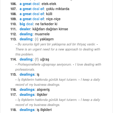
a great
deal
etek-etek
a great
deal
of
çoklu miktarda
a great
deal
of
külli
a great
deal
of
niçe-niçe
big
deal
ne farkeder ki
dealer
kâğıtları dağıtan kimse
dealing
muamele
dealing
{i}
yaklaşım
-
Bu sorunla ilgili yeni bir yaklaşıma acil bir ihtiyaç vardır.
There is an urgent need for a new approach to dealing with
this problem.
dealing
{f}
uğraş
-
Profesyonellerle uğraşmayı seviyorum.
I love dealing with
professionals.
dealings
iş
-
İş ilişkilerim hakkında günlük kayıt tutarım.
I keep a daily
record of my business dealings.
dealings
alışveriş
dealings
ilişkiler
-
İş ilişkilerim hakkında günlük kayıt tutarım.
I keep a daily
record of my business dealings.
dealings
iş ilişkileri