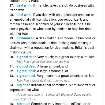
contemporary Paris
deal
with
{f}
handle, take care of; do business with,
trade with
deal
with
If you deal with an unpleasant emotion or
an emotionally difficult situation, you recognize it, and
remain calm and in control of yourself in spite of it. She
saw a psychiatrist who used hypnotism to help her deal
with her fear
deal
-maker
A deal-maker is someone in business or
politics who makes deals. + deal-making deal-making a
chairman with a reputation for deal-making. Britain's deal-
making culture
a good
deal
Very much; to a great extent; a lot; lots
They had a good deal less than we had.
a good
deal
A large amount; a lot
a great
deal
A large amount; a lot
a great
deal
Very much; to a great extent; a lot; lots
They had a great deal less than we had.
big
deal
Indicates that something is not important or
impressive; so what
He can run a mile in 15 minutes? Big deal! Some people
can do it in four.
big
deal
Something very important, difficult, or of