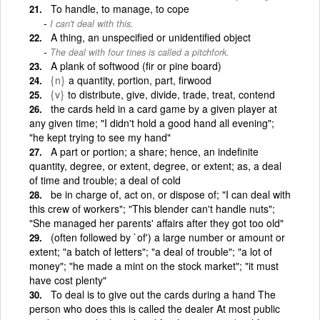
To handle, to manage, to cope
I can't deal with this.
A thing, an unspecified or unidentified object
The deal with four tines is called a pitchfork.
A plank of softwood (fir or pine board)
{n}
a quantity, portion, part, firwood
{v}
to distribute, give, divide, trade, treat, contend
the cards held in a card game by a given player at
any given time; "I didn't hold a good hand all evening";
"he kept trying to see my hand"
A part or portion; a share; hence, an indefinite
quantity, degree, or extent, degree, or extent; as, a deal
of time and trouble; a deal of cold
be in charge of, act on, or dispose of; "I can deal with
this crew of workers"; "This blender can't handle nuts";
"She managed her parents' affairs after they got too old"
(often followed by `of') a large number or amount or
extent; "a batch of letters"; "a deal of trouble"; "a lot of
money"; "he made a mint on the stock market"; "it must
have cost plenty"
To deal is to give out the cards during a hand The
person who does this is called the dealer At most public