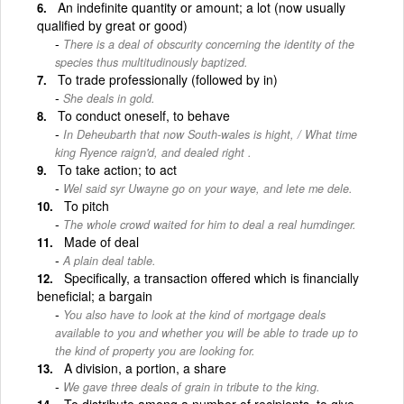
An indefinite quantity or amount; a lot (now usually
qualified by great or good)
There is a deal of obscurity concerning the identity of the
species thus multitudinously baptized.
To trade professionally (followed by in)
She deals in gold.
To conduct oneself, to behave
In Deheubarth that now South-wales is hight, / What time
king Ryence raign'd, and dealed right .
To take action; to act
Wel said syr Uwayne go on your waye, and lete me dele.
To pitch
The whole crowd waited for him to deal a real humdinger.
Made of deal
A plain deal table.
Specifically, a transaction offered which is financially
beneficial; a bargain
You also have to look at the kind of mortgage deals
available to you and whether you will be able to trade up to
the kind of property you are looking for.
A division, a portion, a share
We gave three deals of grain in tribute to the king.
To distribute among a number of recipients, to give