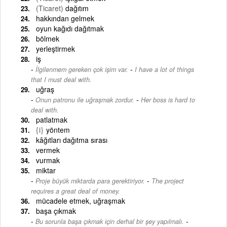
(Ticaret)
dağıtım
hakkından gelmek
oyun kağıdı dağıtmak
bölmek
yerleştirmek
iş
-
İlgilenmem gereken çok işim var.
I have a lot of things
that I must deal with.
uğraş
-
Onun patronu ile uğraşmak zordur.
Her boss is hard to
deal with.
patlatmak
{i}
yöntem
kâğıtları dağıtma sırası
vermek
vurmak
miktar
-
Proje büyük miktarda para gerektiriyor.
The project
requires a great deal of money.
mücadele etmek, uğraşmak
başa çıkmak
-
Bu sorunla başa çıkmak için derhal bir şey yapılmalı.