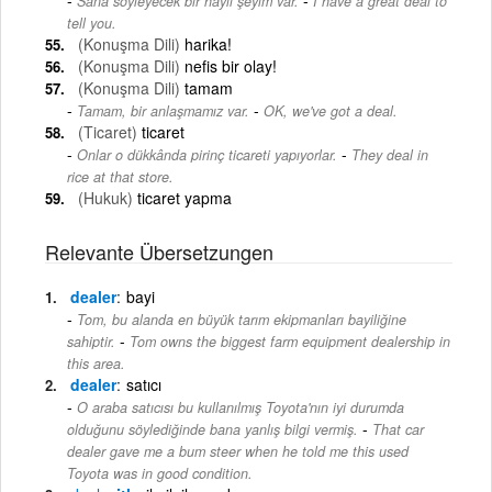
Sana söyleyecek bir hayli şeyim var.
I have a great deal to
tell you.
(Konuşma Dili)
harika!
(Konuşma Dili)
nefis bir olay!
(Konuşma Dili)
tamam
-
Tamam, bir anlaşmamız var.
OK, we've got a deal.
(Ticaret)
ticaret
-
Onlar o dükkânda pirinç ticareti yapıyorlar.
They deal in
rice at that store.
(Hukuk)
ticaret yapma
Relevante Übersetzungen
dealer
bayi
Tom, bu alanda en büyük tarım ekipmanları bayiliğine
-
sahiptir.
Tom owns the biggest farm equipment dealership in
this area.
dealer
satıcı
O araba satıcısı bu kullanılmış Toyota'nın iyi durumda
-
olduğunu söylediğinde bana yanlış bilgi vermiş.
That car
dealer gave me a bum steer when he told me this used
Toyota was in good condition.