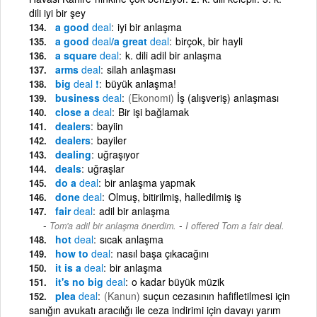
dili iyi bir şey
a good
deal
iyi bir anlaşma
a good
deal
/a great
deal
birçok, bir hayli
a square
deal
k. dili adil bir anlaşma
arms
deal
silah anlaşması
big
deal
!
büyük anlaşma!
business
deal
(Ekonomi)
İş (alışveriş) anlaşması
close a
deal
Bir işi bağlamak
dealers
bayiin
dealers
bayiler
dealing
uğraşıyor
deals
uğraşlar
do a
deal
bir anlaşma yapmak
done
deal
Olmuş, bitirilmiş, halledilmiş iş
fair
deal
adil bir anlaşma
-
Tom'a adil bir anlaşma önerdim.
I offered Tom a fair deal.
hot
deal
sıcak anlaşma
how to
deal
nasıl başa çıkacağını
it is a
deal
bir anlaşma
it's no big
deal
o kadar büyük müzik
plea
deal
(Kanun)
suçun cezasının hafifletilmesi için
sanığın avukatı aracılığı ile ceza indirimi için davayı yarım