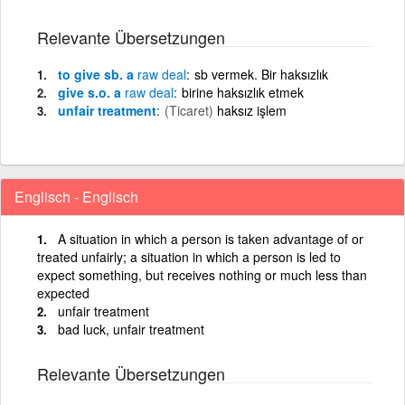
Relevante Übersetzungen
to give sb. a
raw
deal
sb vermek. Bir haksızlık
give s.o. a
raw
deal
birine haksızlık etmek
unfair treatment
(Ticaret)
haksız işlem
Englisch - Englisch
A situation in which a person is taken advantage of or
treated unfairly; a situation in which a person is led to
expect something, but receives nothing or much less than
expected
unfair treatment
bad luck, unfair treatment
Relevante Übersetzungen