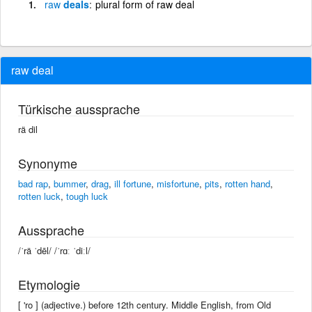
raw
deals
plural form of raw deal
raw deal
Türkische aussprache
rä dil
Synonyme
bad rap
,
bummer
,
drag
,
ill fortune
,
misfortune
,
pits
,
rotten hand
,
rotten luck
,
tough luck
Aussprache
/ˈrä ˈdēl/ /ˈrɑː ˈdiːl/
Etymologie
[ 'ro ] (adjective.) before 12th century. Middle English, from Old