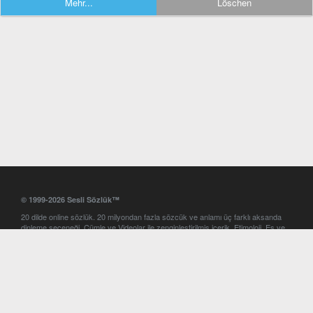
Mehr...
Löschen
© 1999-2026 Sesli Sözlük™
20 dilde online sözlük. 20 milyondan fazla sözcük ve anlamı üç farklı aksanda
dinleme seçeneği. Cümle ve Videolar ile zenginleştirilmiş içerik. Etimoloji, Eş ve
Zıt anlamlar, kelime okunuşları ve günün kelimesi. Yazım Türkçeleştirici ile hatalı
Türkçe metinleri düzeltme. iOS, Android ve Windows mobil platformlarda online
ve offline sözlük programları. Sesli Sözlük garantisinde Profesyonel çeviri
hizmetleri. İngilizce kelime haznenizi arttıracak kelime oyunları. Ayarlar
bölümünü kullarak çevirisini görmek istediğiniz sözlükleri seçme ve aynı
zamanda sözlüklerin gösterim sırasını ayarlama imkanı. Kelimelerin
seslendirilişini otomatik dinlemek için ayarlardan isteğiniz aksanı seçebilirsiniz.