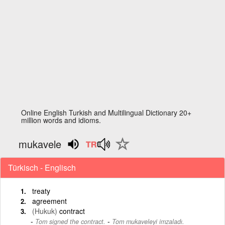
Online English Turkish and Multilingual Dictionary 20+
million words and idioms.
mukavele
Türkisch - Englisch
treaty
agreement
(Hukuk)
contract
-
Tom signed the contract.
Tom mukaveleyi imzaladı.