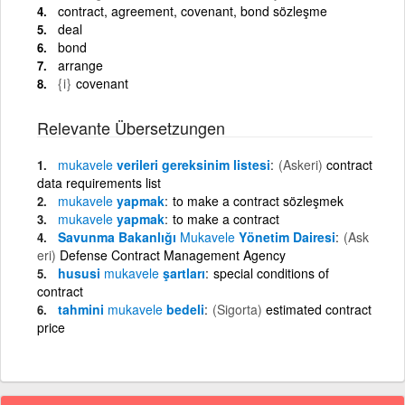
contract, agreement, covenant, bond sözleşme
deal
bond
arrange
{i}
covenant
Relevante Übersetzungen
mukavele
verileri gereksinim listesi
(Askeri)
contract
data requirements list
mukavele
yapmak
to make a contract sözleşmek
mukavele
yapmak
to make a contract
Savunma Bakanlığı
Mukavele
Yönetim Dairesi
(Ask
eri)
Defense Contract Management Agency
hususi
mukavele
şartları
special conditions of
contract
tahmini
mukavele
bedeli
(Sigorta)
estimated contract
price