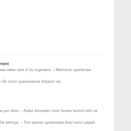
tment
-
was taken care of by engineers.
Makinenin ayarlaması
-
Bir tutum ayarlamasına ihtiyacın var.
-
e you drive.
Araba sürmeden önce frenleri kontrol edin ve
-
the settings.
Tom ayarları ayarlamada biraz sorun yaşadı.