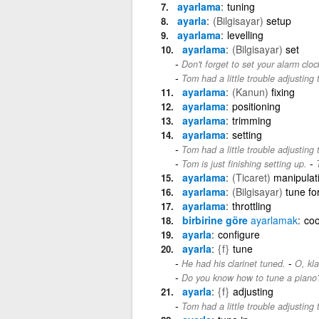
ayarlama
tuning
ayarla
(Bilgisayar)
setup
ayarlama
levelling
ayarlama
(Bilgisayar)
set
Don't forget to set your alarm cloc
Tom had a little trouble adjusting 
ayarlama
(Kanun)
fixing
ayarlama
positioning
ayarlama
trimming
ayarlama
setting
Tom had a little trouble adjusting 
-
Tom is just finishing setting up.
ayarlama
(Ticaret)
manipulat
ayarlama
(Bilgisayar)
tune fo
ayarlama
throttling
birbirine göre
ayarlamak
coo
ayarla
configure
ayarla
{f}
tune
-
He had his clarinet tuned.
O, kla
Do you know how to tune a piano
ayarla
{f}
adjusting
Tom had a little trouble adjusting 