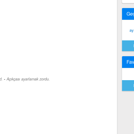
Ge
ay
Fav
-
d.
Açıkçası ayarlamak zordu.