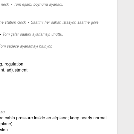
-
 neck.
Tom eşarbı boynuna ayarladı.
-
e station clock.
Saatimi her sabah istasyon saatine göre
-
Tom çalar saatini ayarlamayı unuttu.
Tom sadece ayarlamayı bitiriyor.
g, regulation
nt, adjustment
ize
the cabin pressure inside an airplane; keep nearly normal
rplane)
sion