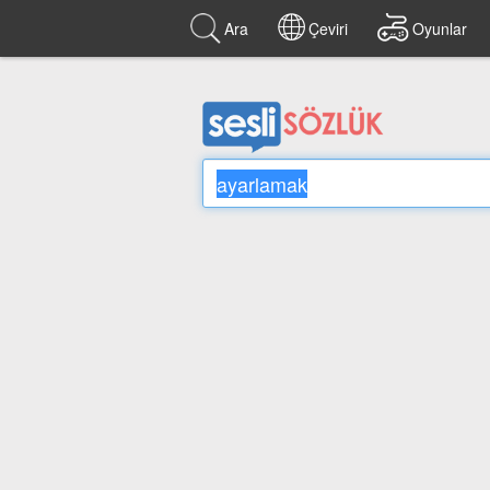
Ara
Çeviri
Oyunlar