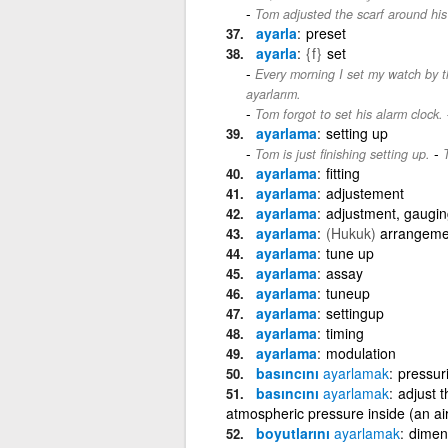
Tom adjusted the scarf around his
ayarla
preset
ayarla
{f}
set
Every morning I set my watch by th
ayarlarım.
Tom forgot to set his alarm clock.
ayarlama
setting up
-
Tom is just finishing setting up.
ayarlama
fitting
ayarlama
adjustement
ayarlama
adjustment, gaugin
ayarlama
(Hukuk)
arrangeme
ayarlama
tune up
ayarlama
assay
ayarlama
tuneup
ayarlama
settingup
ayarlama
timing
ayarlama
modulation
basıncını
ayarlamak
pressur
basıncını
ayarlamak
adjust 
atmospheric pressure inside (an ai
boyutlarını
ayarlamak
dimen