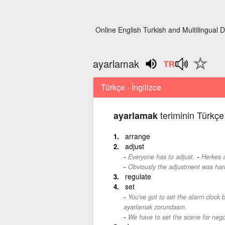
Online English Turkish and Multilingual D
ayarlamak
Türkçe - İngilizce
teriminin Türkçe 
ayarlamak
arrange
adjust
-
Everyone has to adjust.
Herkes 
Obviously the adjustment was har
regulate
set
You've got to set the alarm clock 
ayarlamak zorundasın.
We have to set the scene for nego