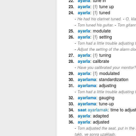
ayarla
tune in
ayarla
{f}
tune up
ayarla
{f}
tuned
-
He had his clarinet tuned.
O, kla
-
Tom tuned his guitar.
Tom gitarın
ayarla
modulate
ayarla
{f}
setting
Tom had a little trouble adjusting 
Adjust the setting of the alarm clo
ayarla
{f}
tuning
ayarla
calibrate
Have you calibrated your monitor?
ayarla
{f}
modulated
ayarlama
standardization
ayarlama
adjusting
Tom had a little trouble adjusting 
ayarlama
gauging
ayarlama
tune-up
saat
ayarlamak
time to adjus
ayarla
adapted
ayarla
adjusted
Tom adjusted the seat, put in the
taktı, ve sonra uzaklaştı.