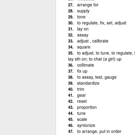
arrange for
supply
tone
to regulate, fix, set, adjust
lay on
assay
adjust , calibrate
square
to adjust, to tune, to regulate, t
lay sth on; to chat (a girl) up
collimate
fix up
to assay, test, gauge
standardize
trim
gear
reset
proportion
tune
scale
syntonize
to arrange, put in order