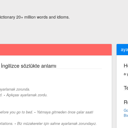
ictionary 20+ million words and idioms.
aya
H
İngilizce sözlükte anlamı
a·
Te
ayarlamak zorunda.
-
d.
Açıkçası ayarlamak zordu.
R
Go
-
before you go to bed.
Yatmaya gitmeden önce çalar saati
Bi
-
tiations.
Biz müzakereler için sahne ayarlamak zorundayız.