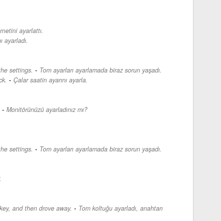
rnetini ayarlattı.
ı ayarladı.
-
the settings.
Tom ayarları ayarlamada biraz sorun yaşadı.
-
ck.
Çalar saatin ayarını ayarla.
-
Monitörünüzü ayarladınız mı?
-
the settings.
Tom ayarları ayarlamada biraz sorun yaşadı.
t
-
 key, and then drove away.
Tom koltuğu ayarladı, anahtarı