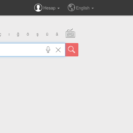
Hesap
English
ç
ı
ğ
ö
ş
ü
â