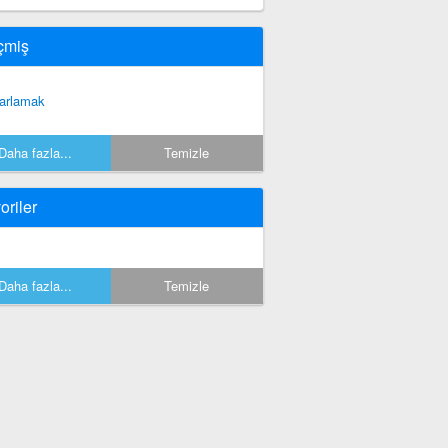
çmiş
arlamak
Daha fazla...
Temizle
oriler
Daha fazla...
Temizle