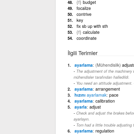
{f}
budget
focalize
contrive
key
fix sb up with sth
{f}
calculate
coordinate
İlgili Terimler
ayarlama
(Mühendislik)
adjus
The adjustment of the machinery 
mühendisler tarafından halledildi.
You need an attitude adjustment.
ayarlama
arrangement
hızını
ayarlamak
pace
ayarlama
calibration
ayarla
adjust
Check and adjust the brakes befor
ayarlayın.
Tom had a little trouble adjusting 
ayarlama
regulation