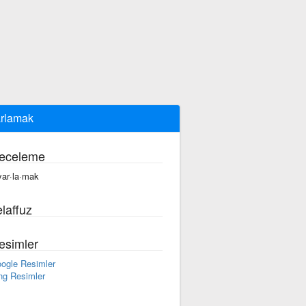
rlamak
eceleme
yar·la·mak
laffuz
esimler
ogle Resimler
ng Resimler