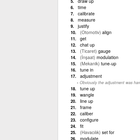
draw up
time
calibrate
measure
justify
(Otomotiv)
align
get
chat up
(Ticaret)
gauge
(İnşaat)
modulation
(Mekanik)
tune-up
tune in
adjustment
Obviously the adjustment was har
tune up
wangle
line up
frame
caliber
configure
fit
(Havacılık)
set for
modulate