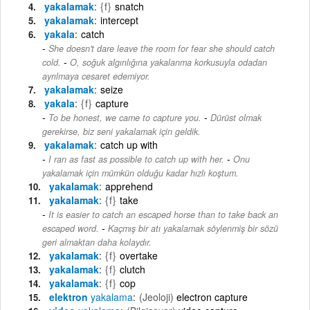
yakalamak
{f}
snatch
yakalamak
intercept
yakala
catch
She doesn't dare leave the room for fear she should catch
-
cold.
O, soğuk algınlığına yakalanma korkusuyla odadan
ayrılmaya cesaret edemiyor.
yakalamak
seize
yakala
{f}
capture
-
To be honest, we came to capture you.
Dürüst olmak
gerekirse, biz seni yakalamak için geldik.
yakalamak
catch up with
-
I ran as fast as possible to catch up with her.
Onu
yakalamak için mümkün olduğu kadar hızlı koştum.
yakalamak
apprehend
yakalamak
{f}
take
It is easier to catch an escaped horse than to take back an
-
escaped word.
Kaçmış bir atı yakalamak söylenmiş bir sözü
geri almaktan daha kolaydır.
yakalamak
{f}
overtake
yakalamak
{f}
clutch
yakalamak
{f}
cop
elektron
yakalama
(Jeoloji)
electron capture