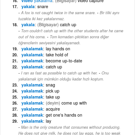
video
yakalama
(Bilgisayar)
video capture
yakala
snare
-
A fox is not caught twice in the same snare.
Bir tilki aynı
tuzakta iki kez yakalanmaz.
yakala
(Bilgisayar)
catch up
Tom couldn't catch up with the other students after he came
-
out of his coma.
Tom komadan çıktıktan sonra diğer
öğrencilerin seviyesini yakalayamadı.
yakalamak
lay hands on
yakalamak
take hold of
yakalamak
become up-to-date
yakalamak
catch up
-
I ran as fast as possible to catch up with her.
Onu
yakalamak için mümkün olduğu kadar hızlı koştum.
yakalamak
snag
yakalamak
pick up
yakalamak
take up
yakalamak
(deyim)
come up with
yakalamak
acquire
yakalamak
get one's hands on
yakalamak
lay
Man is the only creature that consumes without producing.
He does not give milk, he does not lay eggs, he is too weak