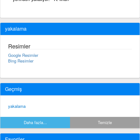
yakalama
Resimler
Google Resimler
Bing Resimler
Geçmiş
yakalama
Daha fazla...
Temizle
Favoriler