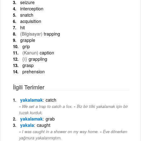
seizure
interception
snatch
acquisition
hit
(Bilgisayar)
trapping
grapple
grip
(Kanun)
caption
{i}
grappling
grasp
prehension
İlgili Terimler
yakalamak
catch
-
We set a trap to catch a fox.
Biz bir tilki yakalamak için bir
tuzak kurduk.
yakalamak
grab
yakala
caught
-
I was caught in a shower on my way home.
Eve dönerken
yağmura yakalanmıştım.