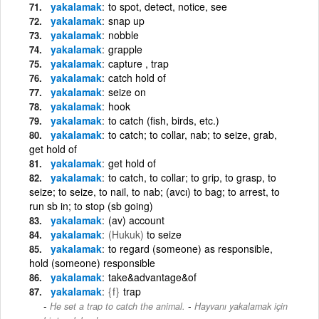
yakalamak
to spot, detect, notice, see
yakalamak
snap up
yakalamak
nobble
yakalamak
grapple
yakalamak
capture , trap
yakalamak
catch hold of
yakalamak
seize on
yakalamak
hook
yakalamak
to catch (fish, birds, etc.)
yakalamak
to catch; to collar, nab; to seize, grab,
get hold of
yakalamak
get hold of
yakalamak
to catch, to collar; to grip, to grasp, to
seize; to seize, to nail, to nab; (avcı) to bag; to arrest, to
run sb in; to stop (sb going)
yakalamak
(av) account
yakalamak
(Hukuk)
to seize
yakalamak
to regard (someone) as responsible,
hold (someone) responsible
yakalamak
take&advantage&of
yakalamak
{f}
trap
-
He set a trap to catch the animal.
Hayvanı yakalamak için