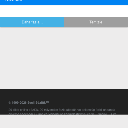
Daha fazla...
Temizle
© 1999-2026 Sesli Sözlük™
20 dilde online sözlük. 20 milyondan fazla sözcük ve anlamı üç farklı aksanda
dinleme seçeneği. Cümle ve Videolar ile zenginleştirilmiş içerik. Etimoloji, Eş ve
Zıt anlamlar, kelime okunuşları ve günün kelimesi. Yazım Türkçeleştirici ile hatalı
Türkçe metinleri düzeltme. iOS, Android ve Windows mobil platformlarda online
ve offline sözlük programları. Sesli Sözlük garantisinde Profesyonel çeviri