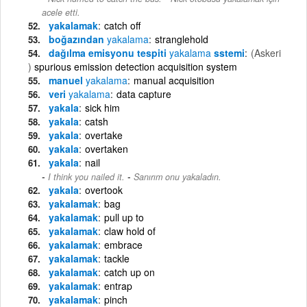
acele etti.
yakalamak
catch off
boğazından
yakalama
stranglehold
dağılma emisyonu tespiti
yakalama
sstemi
(Askeri
)
spurious emission detection acquisition system
manuel
yakalama
manual acquisition
veri
yakalama
data capture
yakala
sick him
yakala
catsh
yakala
overtake
yakala
overtaken
yakala
nail
-
I think you nailed it.
Sanırım onu yakaladın.
yakala
overtook
yakalamak
bag
yakalamak
pull up to
yakalamak
claw hold of
yakalamak
embrace
yakalamak
tackle
yakalamak
catch up on
yakalamak
entrap
yakalamak
pinch