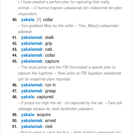
I have created a perfect plan for capturing that crafty
-
animal.
O kurnaz hayvanı yakalamak için mükemmel bir planı
oluşturdum.
yakala
{f}
collar
-
Tom grabbed Mary by the collar.
Tom, Mary'yi yakasından
yakaladı.
yakalamak
stalk
yakalamak
grip
yakalamak
nab
yakalamak
collar
yakalamak
capture
The local police and the FBI formulated a search plan to
-
capture the fugitives.
Yerel polis ve FBI kaçakları yakalamak
için bir araştırma planı hazırladı.
yakalamak
run in
yakalamak
grasp
yakala
captured
-
If jumps too high the rat - it's captured by the cat.
Fare çok
yükseğe sıçrasa da, kedi tarafından yakalanır.
yakala
acquire
yakalamak
arrest
yakalamak
nick
-
Nick hurried to catch the bus.
Nick otobüsü yakalamak için