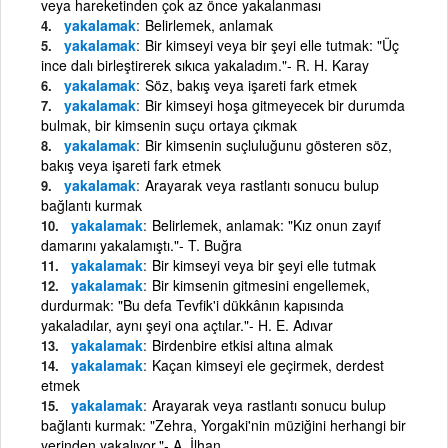
veya hareketinden çok az önce yakalanması
yakalamak
Belirlemek, anlamak
yakalamak
Bir kimseyi veya bir şeyi elle tutmak: "Üç
ince dalı birleştirerek sıkıca yakaladım."- R. H. Karay
yakalamak
Söz, bakış veya işareti fark etmek
yakalamak
Bir kimseyi hoşa gitmeyecek bir durumda
bulmak, bir kimsenin suçu ortaya çıkmak
yakalamak
Bir kimsenin suçluluğunu gösteren söz,
bakış veya işareti fark etmek
yakalamak
Arayarak veya rastlantı sonucu bulup
bağlantı kurmak
yakalamak
Belirlemek, anlamak: "Kız onun zayıf
damarını yakalamıştı."- T. Buğra
yakalamak
Bir kimseyi veya bir şeyi elle tutmak
yakalamak
Bir kimsenin gitmesini engellemek,
durdurmak: "Bu defa Tevfik'i dükkânın kapısında
yakaladılar, aynı şeyi ona açtılar."- H. E. Adıvar
yakalamak
Birdenbire etkisi altına almak
yakalamak
Kaçan kimseyi ele geçirmek, derdest
etmek
yakalamak
Arayarak veya rastlantı sonucu bulup
bağlantı kurmak: "Zehra, Yorgaki'nin müziğini herhangi bir
yerinden yakalıyor."- A. İlhan