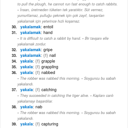
to pull the plough, he cannot run fast enough to catch rabbits.
-
İnsan, üretmeden tüketen tek yaratıktır. Süt vermez,
yumurtlamaz, pulluğu çekmek için çok zayıf, tavşanları
yakalamak için yeterince hızlı koşamaz.
yakalamak
entoil
yakalamak
hand
-
It is difficult to catch a rabbit by hand.
Bir tavşanı elle
yakalamak zordur.
yakalamak
gripe
yakalamak
{f}
nail
yakala
{f}
grapple
yakala
{f}
grappling
yakala
{f}
nabbed
-
The robber was nabbed this morning.
Soyguncu bu sabah
yakalandı.
yakala
{f}
catching
-
They succeeded in catching the tiger alive.
Kaplanı canlı
yakalamayı başardılar.
yakala
nab
-
The robber was nabbed this morning.
Soyguncu bu sabah
yakalandı.
yakala
{f}
capturing