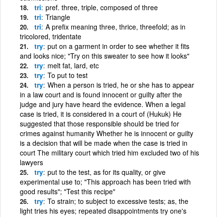
tri
pref. three, triple, composed of three
tri
Triangle
tri
A prefix meaning three, thrice, threefold; as in
tricolored, tridentate
try
put on a garment in order to see whether it fits
and looks nice; "Try on this sweater to see how it looks"
try
melt fat, lard, etc
try
To put to test
try
When a person is tried, he or she has to appear
in a law court and is found innocent or guilty after the
judge and jury have heard the evidence. When a legal
case is tried, it is considered in a court of (Hukuk) He
suggested that those responsible should be tried for
crimes against humanity Whether he is innocent or guilty
is a decision that will be made when the case is tried in
court The military court which tried him excluded two of his
lawyers
try
put to the test, as for its quality, or give
experimental use to; "This approach has been tried with
good results"; "Test this recipe"
try
To strain; to subject to excessive tests; as, the
light tries his eyes; repeated disappointments try one's