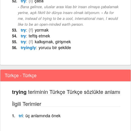
try
{i}
çaba
Bana gelince, uluslar arası klas bir insan olmaya çabalamak
-
yerine, açık fikirli bir dünya insanı olmak istiyorum.
As for
me, instead of trying to be a cool, international man, I would
like to be an open-minded earth person.
try
{f}
yormak
try
teftiş etmek
try
{f}
kalkışmak, girişmek
tryingly
yorucu bir şekilde
Türkçe - Türkçe
teriminin Türkçe Türkçe sözlükte anlamı
trying
İlgili Terimler
tri
üç anlamında önek