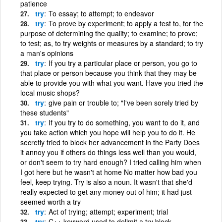
patience
try
To essay; to attempt; to endeavor
try
To prove by experiment; to apply a test to, for the
purpose of determining the quality; to examine; to prove;
to test; as, to try weights or measures by a standard; to try
a man's opinions
try
If you try a particular place or person, you go to
that place or person because you think that they may be
able to provide you with what you want. Have you tried the
local music shops?
try
give pain or trouble to; "I've been sorely tried by
these students"
try
If you try to do something, you want to do it, and
you take action which you hope will help you to do it. He
secretly tried to block her advancement in the Party Does
it annoy you if others do things less well than you would,
or don't seem to try hard enough? I tried calling him when
I got here but he wasn't at home No matter how bad you
feel, keep trying. Try is also a noun. It wasn't that she'd
really expected to get any money out of him; it had just
seemed worth a try
try
Act of trying; attempt; experiment; trial
try
C++ keyword used to delimit a try block