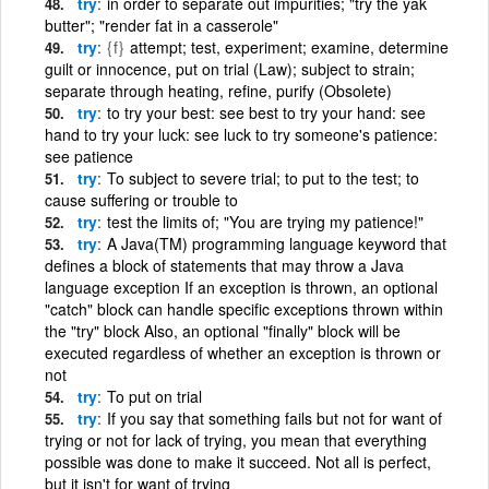
try
in order to separate out impurities; "try the yak
butter"; "render fat in a casserole"
try
{f}
attempt; test, experiment; examine, determine
guilt or innocence, put on trial (Law); subject to strain;
separate through heating, refine, purify (Obsolete)
try
to try your best: see best to try your hand: see
hand to try your luck: see luck to try someone's patience:
see patience
try
To subject to severe trial; to put to the test; to
cause suffering or trouble to
try
test the limits of; "You are trying my patience!"
try
A Java(TM) programming language keyword that
defines a block of statements that may throw a Java
language exception If an exception is thrown, an optional
"catch" block can handle specific exceptions thrown within
the "try" block Also, an optional "finally" block will be
executed regardless of whether an exception is thrown or
not
try
To put on trial
try
If you say that something fails but not for want of
trying or not for lack of trying, you mean that everything
possible was done to make it succeed. Not all is perfect,
but it isn't for want of trying