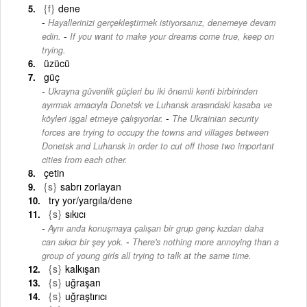
{f}
dene
Hayallerinizi gerçekleştirmek istiyorsanız, denemeye devam
-
edin.
If you want to make your dreams come true, keep on
trying.
üzücü
güç
Ukrayna güvenlik güçleri bu iki önemli kenti birbirinden
ayırmak amacıyla Donetsk ve Luhansk arasındaki kasaba ve
-
köyleri işgal etmeye çalışıyorlar.
The Ukrainian security
forces are trying to occupy the towns and villages between
Donetsk and Luhansk in order to cut off those two important
cities from each other.
çetin
{s}
sabrı zorlayan
try yor/yargıla/dene
{s}
sıkıcı
Aynı anda konuşmaya çalışan bir grup genç kızdan daha
-
can sıkıcı bir şey yok.
There's nothing more annoying than a
group of young girls all trying to talk at the same time.
{s}
kalkışan
{s}
uğraşan
{s}
uğraştırıcı