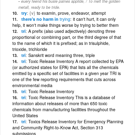
euery feend his busie paines applide, / To melt the golden
metall, ready to be tride.
try
{v}
to examin, prove, endeavor, attempt
there's no harm in
trying
it can't hurt, it can only
help, it won't make things worse by trying to better them
tri
A prefix (also used adjectively) denoting three
proportional or combining part, or the third degree of that
to the name of which it is prefixed; as in trisulphide,
trioxide, trichloride
tri
Sanskrit word meaning three, triple
tri
Toxic Release Inventory A report collected by EPA
(or authorized states for EPA) that lists all the chemicals
emitted by a specific set of facilities in a given year TRI is
one of the few reporting requirements that cuts across
environmental media
tri
Toxic Release Inventory
tri
Toxic Release Inventory This is a database of
information about releases of more than 650 toxic
chemicals from manufacturing facilities throughout the
United States
tri
Toxics Release Inventory for Emergency Planning
and Community Right-to-Know Act, Section 313
submissions