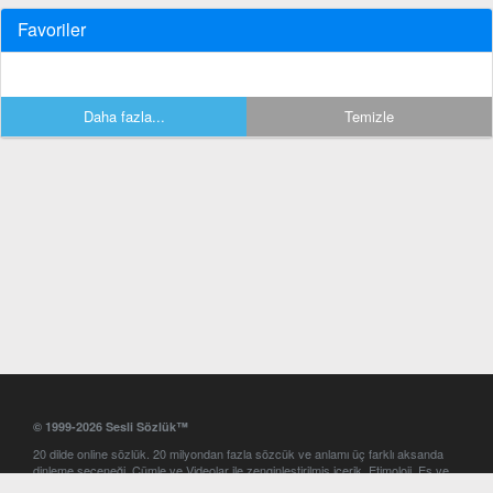
Favoriler
Daha fazla...
Temizle
© 1999-2026 Sesli Sözlük™
20 dilde online sözlük. 20 milyondan fazla sözcük ve anlamı üç farklı aksanda
dinleme seçeneği. Cümle ve Videolar ile zenginleştirilmiş içerik. Etimoloji, Eş ve
Zıt anlamlar, kelime okunuşları ve günün kelimesi. Yazım Türkçeleştirici ile hatalı