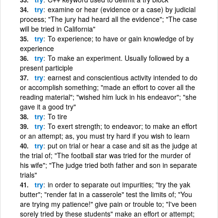
try
examine or hear (evidence or a case) by judicial
process; "The jury had heard all the evidence"; "The case
will be tried in California"
try
To experience; to have or gain knowledge of by
experience
try
To make an experiment. Usually followed by a
present participle
try
earnest and conscientious activity intended to do
or accomplish something; "made an effort to cover all the
reading material"; "wished him luck in his endeavor"; "she
gave it a good try"
try
To tire
try
To exert strength; to endeavor; to make an effort
or an attempt; as, you must try hard if you wish to learn
try
put on trial or hear a case and sit as the judge at
the trial of; "The football star was tried for the murder of
his wife"; "The judge tried both father and son in separate
trials"
try
in order to separate out impurities; "try the yak
butter"; "render fat in a casserole" test the limits of; "You
are trying my patience!" give pain or trouble to; "I've been
sorely tried by these students" make an effort or attempt;