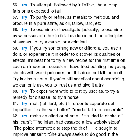
try
To attempt. Followed by infinitive, the attempt
fails or is expected to fail
try
To purify or refine, as metals; to melt out, and
procure in a pure state, as oil, tallow, lard, etc
try
To examine or investigate judicially; to examine
by witnesses or other judicial evidence and the principles
of law; as, to try a cause, or a criminal
try
If you try something new or different, you use it,
do it, or experience it in order to discover its qualities or
effects. It's best not to try a new recipe for the first time on
such an important occasion I have tried painting the young
shoots with weed poisoner, but this does not kill them off.
Try is also a noun. If you're still sceptical about exercising,
we can only ask you to trust us and give it a try
try
To experiment with; to test by use; as, to try a
remedy for disease; to try a horse
try
melt (fat, lard, etc ) in order to separate out
impurities; "try the yak butter"; "render fat in a casserole"
try
make an effort or attempt; "He tried to shake off
his fears"; "The infant had essayed a few wobbly steps";
"The police attempted to stop the thief"; "He sought to
improve himself"; "She always seeks to do good in the