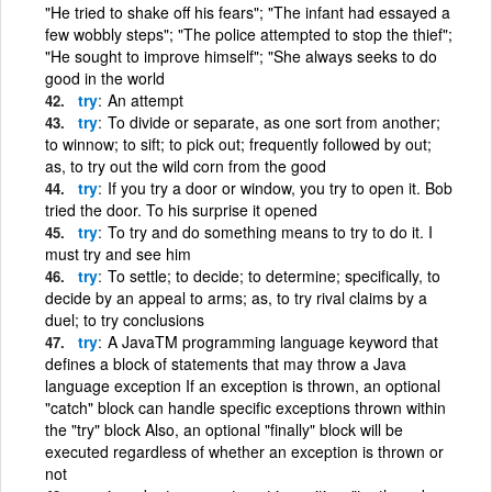
"He tried to shake off his fears"; "The infant had essayed a
few wobbly steps"; "The police attempted to stop the thief";
"He sought to improve himself"; "She always seeks to do
good in the world
try
An attempt
try
To divide or separate, as one sort from another;
to winnow; to sift; to pick out; frequently followed by out;
as, to try out the wild corn from the good
try
If you try a door or window, you try to open it. Bob
tried the door. To his surprise it opened
try
To try and do something means to try to do it. I
must try and see him
try
To settle; to decide; to determine; specifically, to
decide by an appeal to arms; as, to try rival claims by a
duel; to try conclusions
try
A JavaTM programming language keyword that
defines a block of statements that may throw a Java
language exception If an exception is thrown, an optional
"catch" block can handle specific exceptions thrown within
the "try" block Also, an optional "finally" block will be
executed regardless of whether an exception is thrown or
not