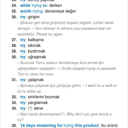
while
trying
to
derken
worth
trying
denemeye değer
try
girişim
Şifrenizi geri alma girişiminiz başarılı değildir. Lütfen tekrar
-
deneyin.
Your attempt to retrieve your password was not
successful. Please try again.
try
kalkışma
try
sıkmak
try
kızdırmak
try
uğraşmak
Sonunda Tom'u odasını temizlemeye ikna etmek için
-
uğraşmaktan vazgeçtim.
I finally stopped trying to persuade
Tom to clean his room.
try
çalışmak
-
Ayılmaya çalışmak için yürüyüşe gittim.
I went for a walk to
try to sober up.
try
sinirlerini bozmak
try
yargılamak
try
{f}
dene
-
Niçin tenisi denemiyorsun?
Why don't you give tennis a
try?
18 days remaining for
trying
this product
bu ürünü