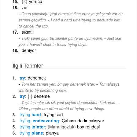
{s}
yorucu
zor
Onun yolculuğu iptal etmesini ikna etmeye çalışarak zor bir
-
zaman geçirdim.
I had a hard time trying to persuade him
to cancel the trip.
sıkıntılı
-
Tıpkı senin gibi, bu sıkıntılı günlerde uyumadım.
Just like
you, I haven't slept in these trying days.
deniyor
İlgili Terimler
try
denemek
-
Tom her zaman yeni bir şey denemek ister.
Tom always
wants to try something new.
try
{i}
deneme
-
Yaşlı insanlar sık sık yeni şeyleri denemekten korkarlar.
Older people are often afraid of trying new things.
trying
hard
trying sert
trying
, endeavoring
Çabasındadır çalışıyor
trying
jointer
(Marangozluk)
boy rendesi
trying
plane
planya