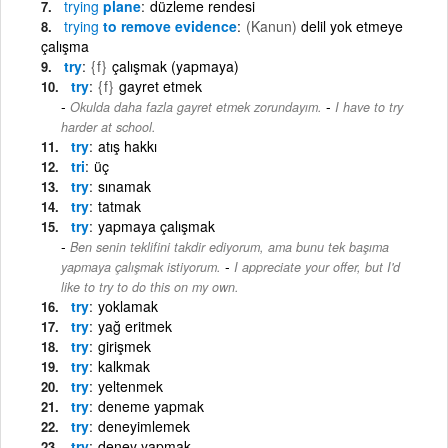
trying
plane
düzleme rendesi
trying
to remove evidence
(Kanun)
delil yok etmeye
çalışma
try
{f}
çalışmak (yapmaya)
try
{f}
gayret etmek
-
Okulda daha fazla gayret etmek zorundayım.
I have to try
harder at school.
try
atış hakkı
tri
üç
try
sınamak
try
tatmak
try
yapmaya çalışmak
Ben senin teklifini takdir ediyorum, ama bunu tek başıma
-
yapmaya çalışmak istiyorum.
I appreciate your offer, but I'd
like to try to do this on my own.
try
yoklamak
try
yağ eritmek
try
girişmek
try
kalkmak
try
yeltenmek
try
deneme yapmak
try
deneyimlemek
try
deney yapmak