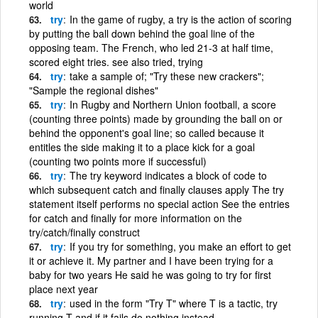
world
try
In the game of rugby, a try is the action of scoring
by putting the ball down behind the goal line of the
opposing team. The French, who led 21-3 at half time,
scored eight tries. see also tried, trying
try
take a sample of; "Try these new crackers";
"Sample the regional dishes"
try
In Rugby and Northern Union football, a score
(counting three points) made by grounding the ball on or
behind the opponent's goal line; so called because it
entitles the side making it to a place kick for a goal
(counting two points more if successful)
try
The try keyword indicates a block of code to
which subsequent catch and finally clauses apply The try
statement itself performs no special action See the entries
for catch and finally for more information on the
try/catch/finally construct
try
If you try for something, you make an effort to get
it or achieve it. My partner and I have been trying for a
baby for two years He said he was going to try for first
place next year
try
used in the form "Try T" where T is a tactic, try
running T and if it fails do nothing instead