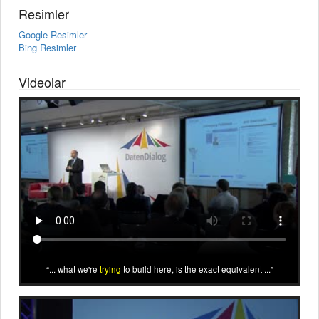
Resimler
Google Resimler
Bing Resimler
Videolar
... what we're
trying
to build here, is the exact equivalent ...