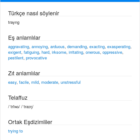
Türkçe nasıl söylenir
trayng
Eş anlamlılar
aggravating
,
annoying
,
arduous
,
demanding
,
exacting
,
exasperating
,
exigent
,
fatiguing
,
hard
,
irksome
,
irritating
,
onerous
,
oppressive
,
pestilent
,
provocative
Zıt anlamlılar
easy
,
facile
,
mild
,
moderate
,
unstressful
Telaffuz
/ˈtrīɴɢ/ /ˈtraɪŋ/
Ortak Eşdizimliler
trying to