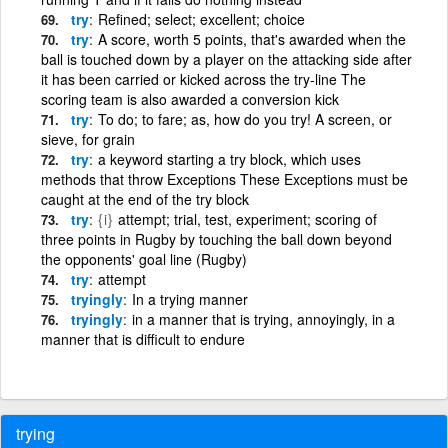
try
Refined; select; excellent; choice
try
A score, worth 5 points, that's awarded when the
ball is touched down by a player on the attacking side after
it has been carried or kicked across the try-line The
scoring team is also awarded a conversion kick
try
To do; to fare; as, how do you try! A screen, or
sieve, for grain
try
a keyword starting a try block, which uses
methods that throw Exceptions These Exceptions must be
caught at the end of the try block
try
{i}
attempt; trial, test, experiment; scoring of
three points in Rugby by touching the ball down beyond
the opponents' goal line (Rugby)
try
attempt
tryingly
In a trying manner
tryingly
in a manner that is trying, annoyingly, in a
manner that is difficult to endure
trying