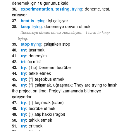
denemek için 18 gününüz kaldı
experimentation, testing,
trying
deneme, test,
çalışıyor
heat is
trying
işi çalışıyor
keep
trying
denemeye devam etmek
-
Denemeye devam etmek zorundayım.
I have to keep
trying.
stop
trying
çalışırken stop
try
taşırmak
try
deneeyim
tri
üç misli
try
(Tıp)
Deneme, tecrübe
try
tetkik etmek
try
{f}
teşebbüs etmek
try
{f}
çalışmak, uğraşmak: They are trying to finish
the project on time. Projeyi zamanında bitirmeye
çalışıyorlar
try
{f}
taşırmak (sabır)
try
tecrübe etmek
try
{i}
atış hakkı (ragbi)
try
tahkik etmek
try
eritmek