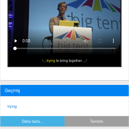
...
trying
to bring together. ...
Geçmiş
trying
Daha fazla...
Temizle