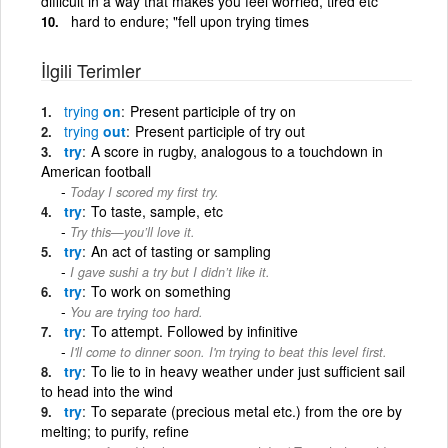
difficult in a way that makes you feel worried, tired etc
hard to endure; "fell upon trying times
İlgili Terimler
trying
on
Present participle of try on
trying
out
Present participle of try out
try
A score in rugby, analogous to a touchdown in
American football
Today I scored my first try.
try
To taste, sample, etc
Try this—you’ll love it.
try
An act of tasting or sampling
I gave sushi a try but I didn’t like it.
try
To work on something
You are trying too hard.
try
To attempt. Followed by infinitive
I'll come to dinner soon. I'm trying to beat this level first.
try
To lie to in heavy weather under just sufficient sail
to head into the wind
try
To separate (precious metal etc.) from the ore by
melting; to purify, refine