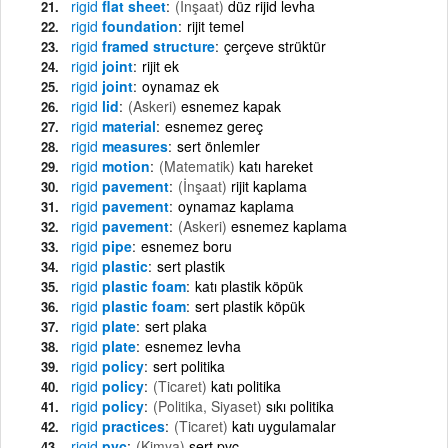
rigid
flat sheet
(İnşaat)
düz rijid levha
rigid
foundation
rijit temel
rigid
framed structure
çerçeve strüktür
rigid
joint
rijit ek
rigid
joint
oynamaz ek
rigid
lid
(Askeri)
esnemez kapak
rigid
material
esnemez gereç
rigid
measures
sert önlemler
rigid
motion
(Matematik)
katı hareket
rigid
pavement
(İnşaat)
rijit kaplama
rigid
pavement
oynamaz kaplama
rigid
pavement
(Askeri)
esnemez kaplama
rigid
pipe
esnemez boru
rigid
plastic
sert plastik
rigid
plastic foam
katı plastik köpük
rigid
plastic foam
sert plastik köpük
rigid
plate
sert plaka
rigid
plate
esnemez levha
rigid
policy
sert politika
rigid
policy
(Ticaret)
katı politika
rigid
policy
(Politika, Siyaset)
sıkı politika
rigid
practices
(Ticaret)
katı uygulamalar
rigid
pvc
(Kimya)
sert pvc