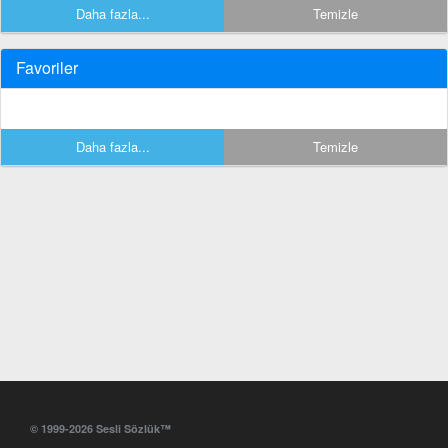
Daha fazla...
Temizle
Favoriler
Daha fazla...
Temizle
© 1999-2026 Sesli Sözlük™