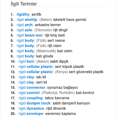
İlgili Terimler
rigidity
sertlik
rigid
airship
(Askeri)
iskeletli hava gemisi
rigid
arch
ankastre kemer
rigid
axle
(Otomotiv)
rijit dingil
rigid
beam test
rijit kiriş testi
rigid
body
(Fizik)
sert nesne
rigid
body
(Fizik)
rijit cisim
rigid
body
(Matematik)
katı cisim
rigid
body
katı gövde
rigid
butt
(Askeri)
sabit dipçik
rigid
cellular plastic
sert köpük plastik
rigid
cellular plastic
(Kimya)
sert gözenekli plastik
rigid
clay
sıkı kil
rigid
clay
sert kil
rigid
connector
oynamaz bağlayıcı
rigid
control
(Pisikoloji, Ruhbilim)
katı kontrol
rigid
coupling
takoz kavrama
rigid
dumper truck
sabit damperli kamyon
rigid
dynamics
rijid dinamik
rigid
envelope
esnemez kaplama