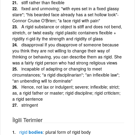
stiff rather than flexible
fixed and unmoving; "with eyes set in a fixed glassy
stare"; "his bearded face already has a set hollow look"-
Connor Cruise O'Brien; "a face rigid with pain"
A rigid substance or object is stiff and does not bend,
stretch, or twist easily. rigid plastic containers flexible +
rigidity ri·gid·ity the strength and rigidity of glass
disapproval If you disapprove of someone because
you think they are not willing to change their way of
thinking or behaving, you can describe them as rigid. She
was a fairly rigid person who had strong religious views
incapable of adapting or changing to meet
circumstances; "a rigid disciplinarian"; "an inflexible law";
"an unbending will to dominate"
Hence, not lax or indulgent; severe; inflexible; strict;
as, a rigid father or master; rigid discipline; rigid criticism;
a rigid sentence
stringent
İlgili Terimler
rigid
bodies
plural form of rigid body