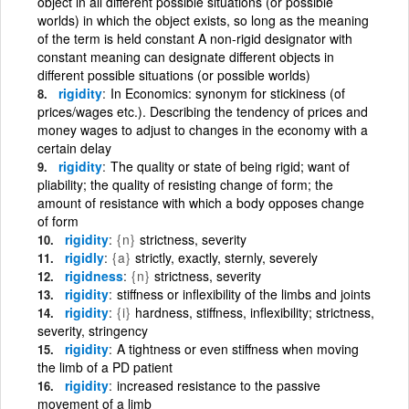
object in all different possible situations (or possible
worlds) in which the object exists, so long as the meaning
of the term is held constant A non-rigid designator with
constant meaning can designate different objects in
different possible situations (or possible worlds)
rigidity
In Economics: synonym for stickiness (of
prices/wages etc.). Describing the tendency of prices and
money wages to adjust to changes in the economy with a
certain delay
rigidity
The quality or state of being rigid; want of
pliability; the quality of resisting change of form; the
amount of resistance with which a body opposes change
of form
rigidity
{n}
strictness, severity
rigidly
{a}
strictly, exactly, sternly, severely
rigidness
{n}
strictness, severity
rigidity
stiffness or inflexibility of the limbs and joints
rigidity
{i}
hardness, stiffness, inflexibility; strictness,
severity, stringency
rigidity
A tightness or even stiffness when moving
the limb of a PD patient
rigidity
increased resistance to the passive
movement of a limb