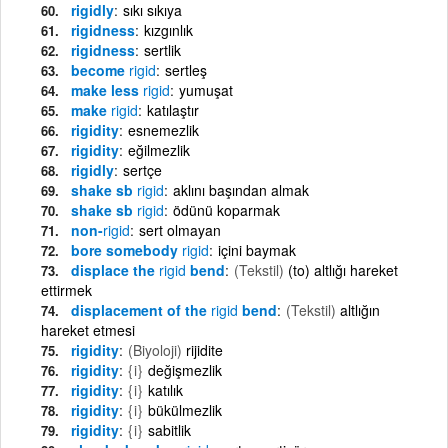
rigidly
sıkı sıkıya
rigidness
kızgınlık
rigidness
sertlik
become
rigid
sertleş
make less
rigid
yumuşat
make
rigid
katılaştır
rigidity
esnemezlik
rigidity
eğilmezlik
rigidly
sertçe
shake sb
rigid
aklını başından almak
shake sb
rigid
ödünü koparmak
non-
rigid
sert olmayan
bore somebody
rigid
içini baymak
displace the
rigid
bend
(Tekstil)
(to) altlığı hareket
ettirmek
displacement of the
rigid
bend
(Tekstil)
altlığın
hareket etmesi
rigidity
(Biyoloji)
rijidite
rigidity
{i}
değişmezlik
rigidity
{i}
katılık
rigidity
{i}
bükülmezlik
rigidity
{i}
sabitlik