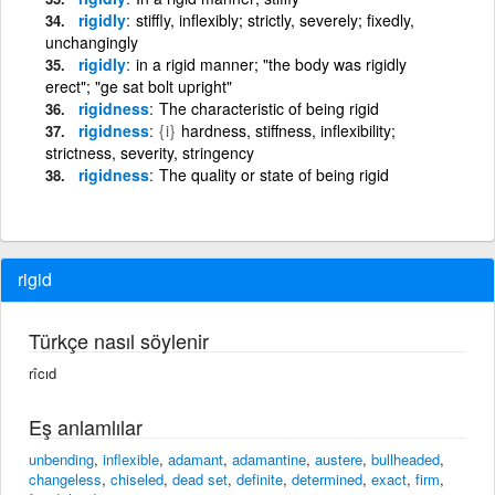
rigidly
stiffly, inflexibly; strictly, severely; fixedly,
unchangingly
rigidly
in a rigid manner; "the body was rigidly
erect"; "ge sat bolt upright"
rigidness
The characteristic of being rigid
rigidness
{i}
hardness, stiffness, inflexibility;
strictness, severity, stringency
rigidness
The quality or state of being rigid
rigid
Türkçe nasıl söylenir
rîcıd
Eş anlamlılar
unbending
,
inflexible
,
adamant
,
adamantine
,
austere
,
bullheaded
,
changeless
,
chiseled
,
dead set
,
definite
,
determined
,
exact
,
firm
,