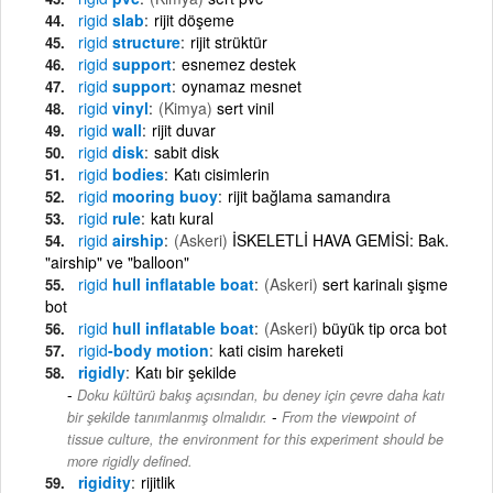
rigid
slab
rijit döşeme
rigid
structure
rijit strüktür
rigid
support
esnemez destek
rigid
support
oynamaz mesnet
rigid
vinyl
(Kimya)
sert vinil
rigid
wall
rijit duvar
rigid
disk
sabit disk
rigid
bodies
Katı cisimlerin
rigid
mooring buoy
rijit bağlama samandıra
rigid
rule
katı kural
rigid
airship
(Askeri)
İSKELETLİ HAVA GEMİSİ: Bak.
"airship" ve "balloon"
rigid
hull inflatable boat
(Askeri)
sert karinalı şişme
bot
rigid
hull inflatable boat
(Askeri)
büyük tip orca bot
rigid
-body motion
kati cisim hareketi
rigidly
Katı bir şekilde
Doku kültürü bakış açısından, bu deney için çevre daha katı
-
bir şekilde tanımlanmış olmalıdır.
From the viewpoint of
tissue culture, the environment for this experiment should be
more rigidly defined.
rigidity
rijitlik