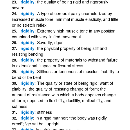
rigidity
the quality of being rigid and rigorously
severe
rigidity
A type of cerebral palsy characterized by
increased muscle tone, minimal muscle elasticity, and little
or no stretch reflex
rigidity
Extremely high muscle tone in any position,
combined with very limited movement
rigidity
Severity; rigor
rigidity
the physical property of being stiff and
resisting bending
rigidity
the property of materials to withstand failure
in extensional, impact or flexural stress
rigidity
Stiffness or tenseness of muscles; inability to
bend or be bent
rigidity
The quality or state of being rigid; want of
pliability; the quality of resisting change of form; the
amount of resistance with which a body opposes change
of form; opposed to flexibility, ductility, malleability, and
softness
rigidity
stiffness
rigidly
in a rigid manner; "the body was rigidly
erect"; "ge sat bolt upright
rigidly
In a rigid manner; stiffly