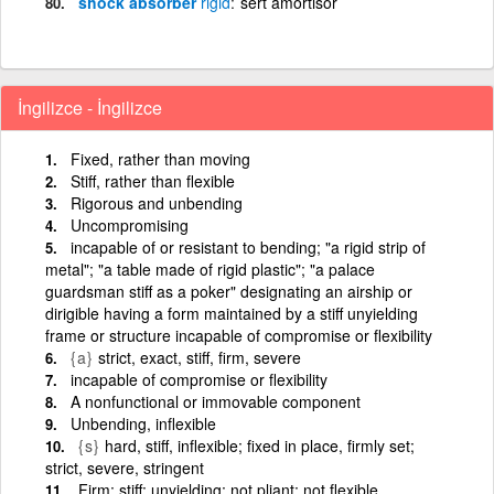
shock absorber
rigid
sert amortisör
İngilizce - İngilizce
Fixed, rather than moving
Stiff, rather than flexible
Rigorous and unbending
Uncompromising
incapable of or resistant to bending; "a rigid strip of
metal"; "a table made of rigid plastic"; "a palace
guardsman stiff as a poker" designating an airship or
dirigible having a form maintained by a stiff unyielding
frame or structure incapable of compromise or flexibility
{a}
strict, exact, stiff, firm, severe
incapable of compromise or flexibility
A nonfunctional or immovable component
Unbending, inflexible
{s}
hard, stiff, inflexible; fixed in place, firmly set;
strict, severe, stringent
Firm; stiff; unyielding; not pliant; not flexible