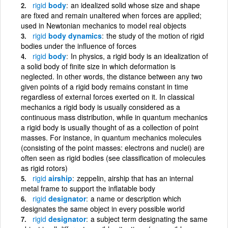
rigid
body
an idealized solid whose size and shape
are fixed and remain unaltered when forces are applied;
used in Newtonian mechanics to model real objects
rigid
body dynamics
the study of the motion of rigid
bodies under the influence of forces
rigid
body
In physics, a rigid body is an idealization of
a solid body of finite size in which deformation is
neglected. In other words, the distance between any two
given points of a rigid body remains constant in time
regardless of external forces exerted on it. In classical
mechanics a rigid body is usually considered as a
continuous mass distribution, while in quantum mechanics
a rigid body is usually thought of as a collection of point
masses. For instance, in quantum mechanics molecules
(consisting of the point masses: electrons and nuclei) are
often seen as rigid bodies (see classification of molecules
as rigid rotors)
rigid
airship
zeppelin, airship that has an internal
metal frame to support the inflatable body
rigid
designator
a name or description which
designates the same object in every possible world
rigid
designator
a subject term designating the same