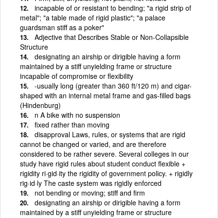
incapable of or resistant to bending; "a rigid strip of
metal"; "a table made of rigid plastic"; "a palace
guardsman stiff as a poker"
Adjective that Describes Stable or Non-Collapsible
Structure
designating an airship or dirigible having a form
maintained by a stiff unyielding frame or structure
incapable of compromise or flexibility
-usually long (greater than 360 ft/120 m) and cigar-
shaped with an internal metal frame and gas-filled bags
(Hindenburg)
n A bike with no suspension
fixed rather than moving
disapproval Laws, rules, or systems that are rigid
cannot be changed or varied, and are therefore
considered to be rather severe. Several colleges in our
study have rigid rules about student conduct flexible +
rigidity ri·gid·ity the rigidity of government policy. + rigidly
rig·id·ly The caste system was rigidly enforced
not bending or moving; stiff and firm
designating an airship or dirigible having a form
maintained by a stiff unyielding frame or structure