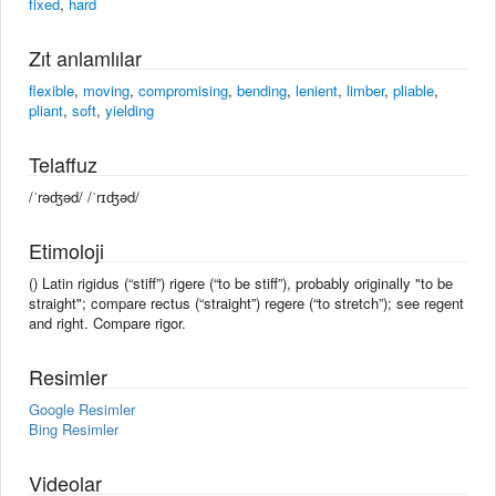
fixed
,
hard
Zıt anlamlılar
flexible
,
moving
,
compromising
,
bending
,
lenient
,
limber
,
pliable
,
pliant
,
soft
,
yielding
Telaffuz
/ˈrəʤəd/ /ˈrɪʤəd/
Etimoloji
() Latin rigidus (“stiff”) rigere (“to be stiff”), probably originally "to be
straight"; compare rectus (“straight”) regere (“to stretch”); see regent
and right. Compare rigor.
Resimler
Google Resimler
Bing Resimler
Videolar