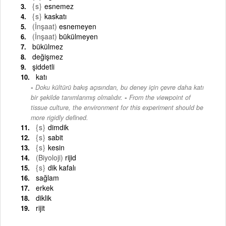
{s}
esnemez
{s}
kaskatı
(İnşaat)
esnemeyen
(İnşaat)
bükülmeyen
bükülmez
değişmez
şiddetli
katı
Doku kültürü bakış açısından, bu deney için çevre daha katı
-
bir şekilde tanımlanmış olmalıdır.
From the viewpoint of
tissue culture, the environment for this experiment should be
more rigidly defined.
{s}
dimdik
{s}
sabit
{s}
kesin
(Biyoloji)
rijid
{s}
dik kafalı
sağlam
erkek
diklik
rijit