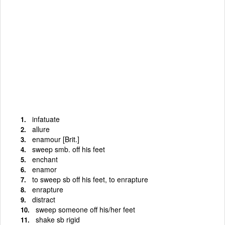
infatuate
allure
enamour [Brit.]
sweep smb. off his feet
enchant
enamor
to sweep sb off his feet, to enrapture
enrapture
distract
sweep someone off his/her feet
shake sb rigid