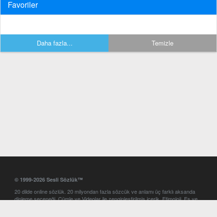
Favoriler
Daha fazla...
Temizle
© 1999-2026 Sesli Sözlük™
20 dilde online sözlük. 20 milyondan fazla sözcük ve anlamı üç farklı aksanda
dinleme seçeneği. Cümle ve Videolar ile zenginleştirilmiş içerik. Etimoloji, Eş ve
Zıt anlamlar, kelime okunuşları ve günün kelimesi. Yazım Türkçeleştirici ile hatalı
Türkçe metinleri düzeltme. iOS, Android ve Windows mobil platformlarda online