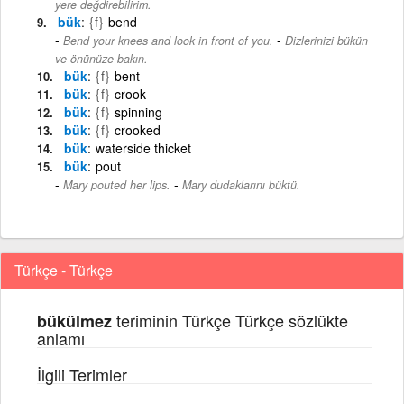
yere değdirebilirim.
bük
{f}
bend
-
Bend your knees and look in front of you.
Dizlerinizi bükün
ve önünüze bakın.
bük
{f}
bent
bük
{f}
crook
bük
{f}
spinning
bük
{f}
crooked
bük
waterside thicket
bük
pout
-
Mary pouted her lips.
Mary dudaklarını büktü.
Türkçe - Türkçe
teriminin Türkçe Türkçe sözlükte
bükülmez
anlamı
İlgili Terimler