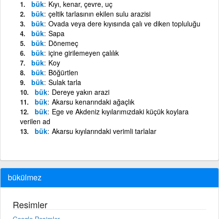
bük
Kıyı, kenar, çevre, uç
bük
çeltik tarlasının ekilen sulu arazisi
bük
Ovada veya dere kıyısında çalı ve diken topluluğu
bük
Sapa
bük
Dönemeç
bük
içine girilemeyen çalılık
bük
Koy
bük
Böğürtlen
bük
Sulak tarla
bük
Dereye yakın arazi
bük
Akarsu kenarındaki ağaçlık
bük
Ege ve Akdeniz kıyılarımızdaki küçük koylara
verilen ad
bük
Akarsu kıyılarındaki verimli tarlalar
bükülmez
Resimler
Google Resimler