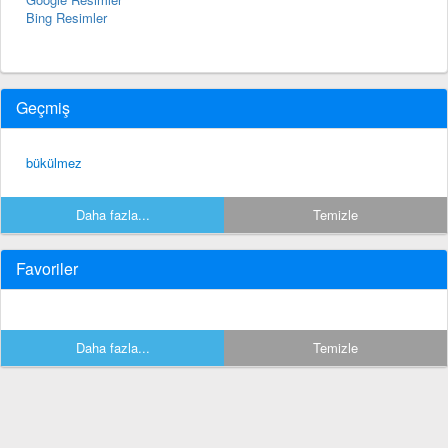
Bing Resimler
Geçmiş
bükülmez
Daha fazla...
Temizle
Favoriler
Daha fazla...
Temizle