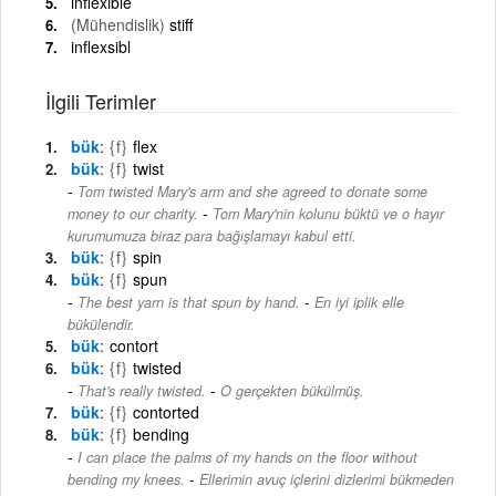
inflexible
(Mühendislik)
stiff
inflexsibl
İlgili Terimler
bük
{f}
flex
bük
{f}
twist
Tom twisted Mary's arm and she agreed to donate some
-
money to our charity.
Tom Mary'nin kolunu büktü ve o hayır
kurumumuza biraz para bağışlamayı kabul etti.
bük
{f}
spin
bük
{f}
spun
-
The best yarn is that spun by hand.
En iyi iplik elle
bükülendir.
bük
contort
bük
{f}
twisted
-
That's really twisted.
O gerçekten bükülmüş.
bük
{f}
contorted
bük
{f}
bending
I can place the palms of my hands on the floor without
-
bending my knees.
Ellerimin avuç içlerini dizlerimi bükmeden