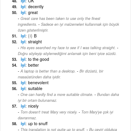
iyi
OK
iyi
decently
iyi
great
Great care has been taken to use only the finest
-
ingredients.
Sadece en iyi malzemeleri kullanmak için büyük
özen gösterilmiştir.
iyi
{i}
B
iyi
straight
-
His eyes searched my face to see if I was talking straight.
Doğru söyleyip söylemediğimi anlamak için beni iyice süzdü.
iyi
to the good
iyi
better
-
A laptop is better than a desktop.
Bir dizüstü, bir
masaüstünden daha iyidir.
iyi
benevolent
iyi
suitable
-
One can hardly find a more suitable climate.
Bundan daha
iyi bir ortam bulunamaz.
iyi
nicely
-
Tom doesn't treat Mary very nicely.
Tom Mary'ye çok iyi
davranmaz.
iyi
up to snuff
-
This translation is not quite up to snuff.
Bu çeviri oldukça