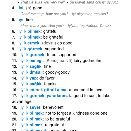
-
That tie suits you very well.
Bu kravat sana çok iyi uyuyor.
iyi
{s}
good
-
Good evening, how are you?
İyi akşamlar, nasılsın?
iyi
fine
-
Fine, thank you. And you?
İyiyim, teşekkürler. Ya siz?
iyilik
bilmek
grateful
iyilik
bilmek
be grateful
iyilik
etmek
(deyim)
do good
iyilik
görmek
supported
iyilik
görmek
to be supported
iyilik
meleği
(Konuşma Dili)
fairy godmother
iyilik
sağlık
fine
iyilik
timsali
goody-goody
iyilik
yap
do favor
iyilik
sağlık
thanks
iyilik
ederek gönül alma
atonement in favor
iyilik
görmek, yararlanmak
good to see, to take
advantage
iyilik
sever
benevolent
iyilik
bilmek
not to forget a kindness done one
iyilik
bilmek
to be grateful
iyilik
bilmez
ungrateful
iyilik
bilmezlik
ungratefulness