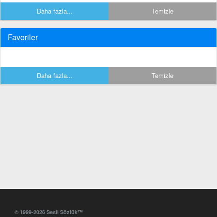
Daha fazla...
Temizle
Favoriler
Daha fazla...
Temizle
© 1999-2026 Sesli Sözlük™