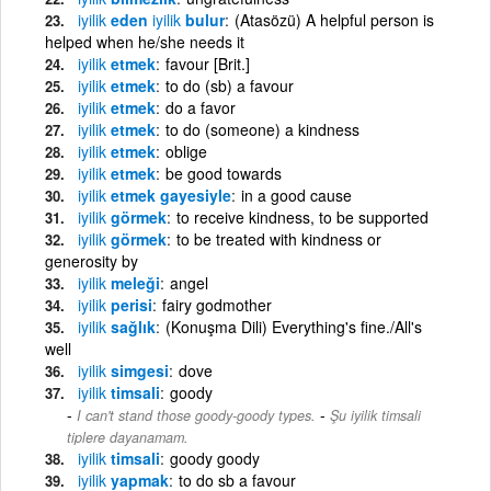
iyilik
eden
iyilik
bulur
(Atasözü) A helpful person is
helped when he/she needs it
iyilik
etmek
favour [Brit.]
iyilik
etmek
to do (sb) a favour
iyilik
etmek
do a favor
iyilik
etmek
to do (someone) a kindness
iyilik
etmek
oblige
iyilik
etmek
be good towards
iyilik
etmek gayesiyle
in a good cause
iyilik
görmek
to receive kindness, to be supported
iyilik
görmek
to be treated with kindness or
generosity by
iyilik
meleği
angel
iyilik
perisi
fairy godmother
iyilik
sağlık
(Konuşma Dili) Everything's fine./All's
well
iyilik
simgesi
dove
iyilik
timsali
goody
-
I can't stand those goody-goody types.
Şu iyilik timsali
tiplere dayanamam.
iyilik
timsali
goody goody
iyilik
yapmak
to do sb a favour