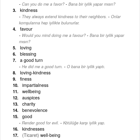
-
Can you do me a favor?
Bana bir iyilik yapar mısın?
kindness
-
They always extend kindness to their neighbors.
Onlar
komşularına hep iyilikte bulunurlar.
favour
-
Would you mind doing me a favour?
Bana bir iyilik yapar
mısın?
loving
blessing
a good turn
-
He did me a good turn.
O bana bir iyilik yaptı.
loving-kindness
finess
impartialness
wellbeing
auspices
charity
benevolence
good
-
Render good for evil.
Kötülüğe karşı iyilik yap.
kindnesses
(Ticaret)
well-being