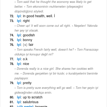
Tom said that he thought the economy was likely to get
-
better.
Tom ekonominin muhtemelen iyileşeceğini
düşündüğünü söyledi.
iyi
in good health, well. İ
iyi
right
-
Cheer up! It will soon come out all right.
Neşelen! Yakında
her şey iyi olacak.
iyi
goodish
iyi
bonny
iyi
{s}
fair
-
Tom speaks French fairly well, doesn't he?
Tom Fransızcayı
oldukça iyi konuşur değil mi?
iyi
o.k
iyi
nice
Dorenda really is a nice girl. She shares her cookies with
-
me.
Dorenda gerçekten iyi bir kızdır, o kurabiyelerini benimle
paylaşıyor.
iyi
pretty
-
Tom is pretty sure everything will go well.
Tom her şeyin iyi
gideceğinden oldukça emin.
iyi
up to scratch
iyi
salubrious
iyilik
perisi
brownie