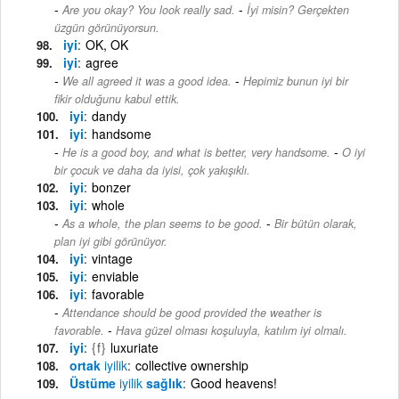
-
Are you okay? You look really sad.
İyi misin? Gerçekten
üzgün görünüyorsun.
iyi
OK, OK
iyi
agree
-
We all agreed it was a good idea.
Hepimiz bunun iyi bir
fikir olduğunu kabul ettik.
iyi
dandy
iyi
handsome
-
He is a good boy, and what is better, very handsome.
O iyi
bir çocuk ve daha da iyisi, çok yakışıklı.
iyi
bonzer
iyi
whole
-
As a whole, the plan seems to be good.
Bir bütün olarak,
plan iyi gibi görünüyor.
iyi
vintage
iyi
enviable
iyi
favorable
Attendance should be good provided the weather is
-
favorable.
Hava güzel olması koşuluyla, katılım iyi olmalı.
iyi
{f}
luxuriate
ortak
iyilik
collective ownership
Üstüme
iyilik
sağlık
Good heavens!