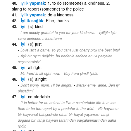
iyilik
yapmak
1. to do (someone) a kindness. 2.
slang to report (someone) to the police
iyilik
yapmak
do a kindness
İyilik sağlık
Fine, thanks
iyi
{s}
kind
-
I am deeply grateful to you for your kindness.
İyiliğin için
sana derinden minnettarım.
iyi
{s}
just
Love isn't a game, so you can't just cherry pick the best bits!
-
Aşk bir oyun değildir, bu nedenle sadece en iyi parçaları
seçemezsiniz!
iyi
all right
-
Mr. Ford is all right now.
Bay Ford şimdi iyidir.
iyi
{s}
alright
-
Don't worry, mom. I'll be alright!
Merak etme, anne. Ben iyi
olacağım!
iyi
comfortable
It is better for an animal to live a comfortable life in a zoo
-
than to be torn apart by a predator in the wild.
Bir hayvanın
bir hayvanat bahçesinde rahat bir hayat yaşaması vahşi
doğada bir vahşi hayvan tarafından parçalanmasından daha
iyidir.