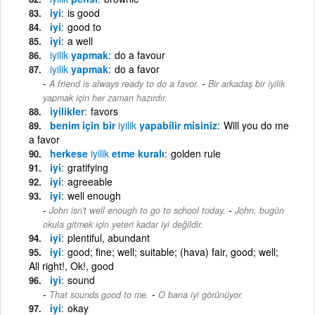
iyi
is good
iyi
good to
iyi
a well
iyilik
yapmak
do a favour
iyilik
yapmak
do a favor
-
A friend is always ready to do a favor.
Bir arkadaş bir iyilik
yapmak için her zaman hazırdır.
iyilikler
favors
benim için bir
iyilik
yapabilir misiniz
Will you do me
a favor
herkese
iyilik
etme kuralı
golden rule
iyi
gratifying
iyi
agreeable
iyi
well enough
-
John isn't well enough to go to school today.
John, bugün
okula gitmek için yeteri kadar iyi değildir.
iyi
plentiful, abundant
iyi
good; fine; well; suitable; (hava) fair, good; well;
All right!, Ok!, good
iyi
sound
-
That sounds good to me.
O bana iyi görünüyor.
iyi
okay