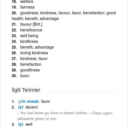
welfare
fairness
goodness; kindness, favour, favor, benefaction; good
health; benefit, advantage
favour [Brit.]
beneficence
well being
kindliness
benefit, advantage
loving kindness
kindness; favor
benefaction
goodliness
boon
İlgili Terimler
iyilik
etmek
favor
iyi
decent
-
You had better go there in decent clothes.
Oraya uygun
elbiselerle gitsen iyi olur.
iyi
well