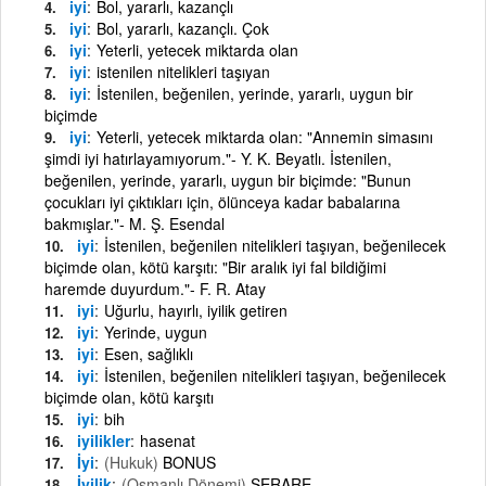
iyi
Bol, yararlı, kazançlı
iyi
Bol, yararlı, kazançlı. Çok
iyi
Yeterli, yetecek miktarda olan
iyi
istenilen nitelikleri taşıyan
iyi
İstenilen, beğenilen, yerinde, yararlı, uygun bir
biçimde
iyi
Yeterli, yetecek miktarda olan: "Annemin simasını
şimdi iyi hatırlayamıyorum."- Y. K. Beyatlı. İstenilen,
beğenilen, yerinde, yararlı, uygun bir biçimde: "Bunun
çocukları iyi çıktıkları için, ölünceya kadar babalarına
bakmışlar."- M. Ş. Esendal
iyi
İstenilen, beğenilen nitelikleri taşıyan, beğenilecek
biçimde olan, kötü karşıtı: "Bir aralık iyi fal bildiğimi
haremde duyurdum."- F. R. Atay
iyi
Uğurlu, hayırlı, iyilik getiren
iyi
Yerinde, uygun
iyi
Esen, sağlıklı
iyi
İstenilen, beğenilen nitelikleri taşıyan, beğenilecek
biçimde olan, kötü karşıtı
iyi
bih
iyilikler
hasenat
İyi
(Hukuk)
BONUS
İyilik
(Osmanlı Dönemi)
SERARE