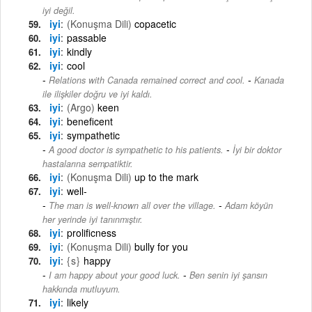
iyi değil.
iyi
(Konuşma Dili)
copacetic
iyi
passable
iyi
kindly
iyi
cool
-
Relations with Canada remained correct and cool.
Kanada
ile ilişkiler doğru ve iyi kaldı.
iyi
(Argo)
keen
iyi
beneficent
iyi
sympathetic
-
A good doctor is sympathetic to his patients.
İyi bir doktor
hastalarına sempatiktir.
iyi
(Konuşma Dili)
up to the mark
iyi
well-
-
The man is well-known all over the village.
Adam köyün
her yerinde iyi tanınmıştır.
iyi
prolificness
iyi
(Konuşma Dili)
bully for you
iyi
{s}
happy
-
I am happy about your good luck.
Ben senin iyi şansın
hakkında mutluyum.
iyi
likely