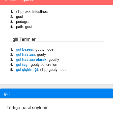
(Tıp)
bkz: Intestines
gout
podagra
path. gout
İlgili Terimler
gut
bezesi
gouty node
gut
hastası
gouty
gut
hastası olarak
goutily
gut
taşı
gouty concretion
gut
şişkinliği
(Tıp)
gouty node
gut
Türkçe nasıl söylenir