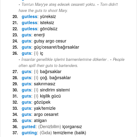
-
Tom'un Mary'ye ateş edecek cesareti yoktu.
Tom didn't
have the guts to shoot Mary.
gutless
yüreksiz
gutless
isteksiz
gutless
gönülsüz
guts
enerji
guts
gutsy argo cesur
guts
güç/cesaret/bağırsaklar
guts
{i}
iç
-
İnsanlar genellikle içlerini barmenlerinine dökerler .
People
often spill their guts to bartenders.
guts
{i}
bağırsaklar
guts
{i}
çoğ. bağırsaklar
guts
sakınmasız
guts
{i}
sindirim sistemi
guts
{i}
kişilik gücü
guts
gözüpek
guts
yak/temizle
guts
argo cesaret
guts
atılgan
gutted
(Denizbilim)
içorgansız
gutting
(Gıda)
temizleme (balık)