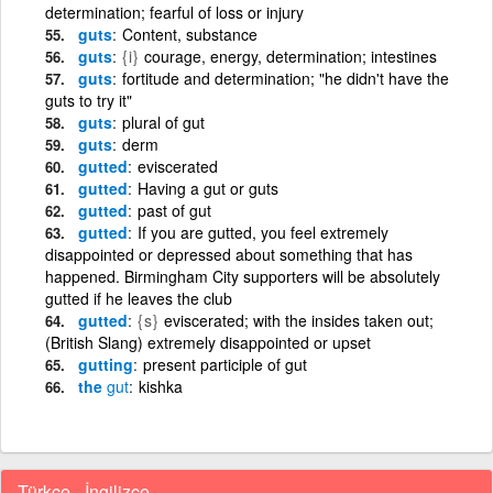
determination; fearful of loss or injury
guts
Content, substance
guts
{i}
courage, energy, determination; intestines
guts
fortitude and determination; "he didn't have the
guts to try it"
guts
plural of gut
guts
derm
gutted
eviscerated
gutted
Having a gut or guts
gutted
past of gut
gutted
If you are gutted, you feel extremely
disappointed or depressed about something that has
happened. Birmingham City supporters will be absolutely
gutted if he leaves the club
gutted
{s}
eviscerated; with the insides taken out;
(British Slang) extremely disappointed or upset
gutting
present participle of gut
the
gut
kishka
Türkçe - İngilizce