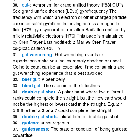
gut
-
Achronym for grand unified theory [F88] GUTs
See grand unified theories [LB90] gyrofrequency The
frequency with which an electron or other charged particle
executes spiral gyrations in moving across a magnetic
field [H76] gyrosynchrotron radiation Radiation emitted by
mildly relativistic electrons [H76] This page is maintained
by Cren Frayer Last modified: 2-Mar-99 Cren Frayer
cd@ipac caltech edu -->
gut
-wrenching
Gut-wrenching events or
experiences make you feel extremely shocked or upset.
Going to court can be an expensive, time consuming and
gut wrenching experience that is best avoided
beer
gut
A beer belly
blind
gut
The caecum of the intestines
double
gut
shot
A poker hand where two different
ranks could complete the straight, but the new card would
not be the highest or lowest card in the straight. E.g. 2-4-
5-6-8, either a 3 or a 7 could complete the straight
double
gut
shots
plural form of double gut shot
gutless
uncourageous
gutlessness
The state or condition of being gutless;
cowardice