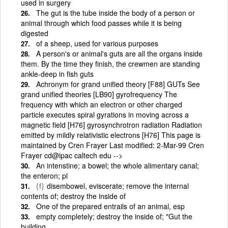
used in surgery
The gut is the tube inside the body of a person or
animal through which food passes while it is being
digested
of a sheep, used for various purposes
A person's or animal's guts are all the organs inside
them. By the time they finish, the crewmen are standing
ankle-deep in fish guts
Achronym for grand unified theory [F88] GUTs See
grand unified theories [LB90] gyrofrequency The
frequency with which an electron or other charged
particle executes spiral gyrations in moving across a
magnetic field [H76] gyrosynchrotron radiation Radiation
emitted by mildly relativistic electrons [H76] This page is
maintained by Cren Frayer Last modified: 2-Mar-99 Cren
Frayer cd@ipac caltech edu -->
An intenstine; a bowel; the whole alimentary canal;
the enteron; pl
{f}
disembowel, eviscerate; remove the internal
contents of; destroy the inside of
One of the prepared entrails of an animal, esp
empty completely; destroy the inside of; "Gut the
building