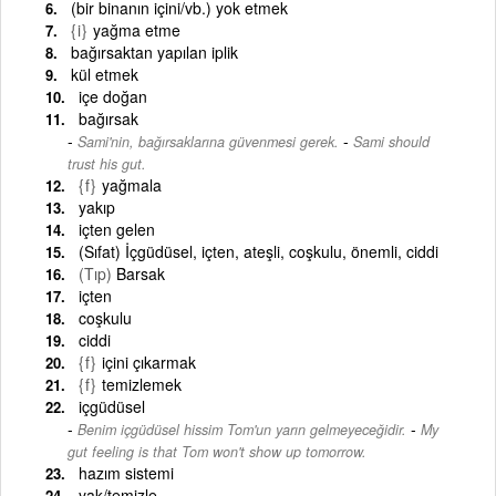
(bir binanın içini/vb.) yok etmek
{i}
yağma etme
bağırsaktan yapılan iplik
kül etmek
içe doğan
bağırsak
-
Sami'nin, bağırsaklarına güvenmesi gerek.
Sami should
trust his gut.
{f}
yağmala
yakıp
içten gelen
(Sıfat) İçgüdüsel, içten, ateşli, coşkulu, önemli, ciddi
(Tıp)
Barsak
içten
coşkulu
ciddi
{f}
içini çıkarmak
{f}
temizlemek
içgüdüsel
-
Benim içgüdüsel hissim Tom'un yarın gelmeyeceğidir.
My
gut feeling is that Tom won't show up tomorrow.
hazım sistemi
yak/temizle