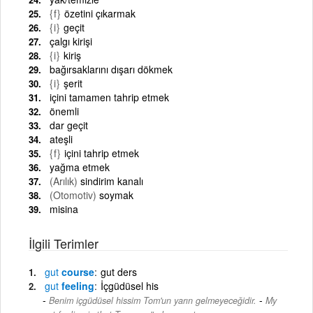
{f}
özetini çıkarmak
{i}
geçit
çalgı kirişi
{i}
kiriş
bağırsaklarını dışarı dökmek
{i}
şerit
içini tamamen tahrip etmek
önemli
dar geçit
ateşli
{f}
içini tahrip etmek
yağma etmek
(Arılık)
sindirim kanalı
(Otomotiv)
soymak
misina
İlgili Terimler
gut
course
gut ders
gut
feeling
İçgüdüsel his
-
Benim içgüdüsel hissim Tom'un yarın gelmeyeceğidir.
My