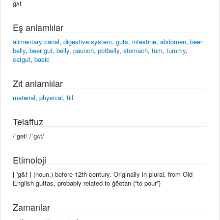
gʌt
Eş anlamlılar
alimentary canal
,
digestive system
,
guts
,
intestine
,
abdomen
,
beer
belly
,
beer gut
,
belly
,
paunch
,
potbelly
,
stomach
,
tum
,
tummy
,
catgut
,
basic
Zıt anlamlılar
material
,
physical
,
fill
Telaffuz
/ˈgət/ /ˈɡʌt/
Etimoloji
[ 'g&t ] (noun.) before 12th century. Originally in plural, from Old
English guttas, probably related to ġēotan (“to pour”)
Zamanlar