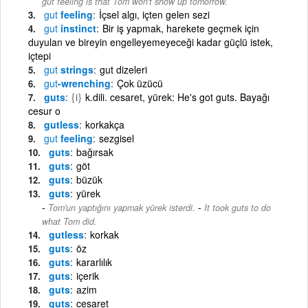
gut feeling is that Tom won't show up tomorrow.
gut
feeling
İçsel algı, içten gelen sezi
gut
instinct
Bir iş yapmak, harekete geçmek için
duyulan ve bireyin engelleyemeyeceği kadar güçlü istek,
içtepi
gut
strings
gut dizeleri
gut
-wrenching
Çok üzücü
guts
{i}
k.dili. cesaret, yürek: He's got guts. Bayağı
cesur o
gutless
korkakça
gut
feeling
sezgisel
guts
bağırsak
guts
göt
guts
büzük
guts
yürek
-
Tom'un yaptığını yapmak yürek isterdi.
It took guts to do
what Tom did.
gutless
korkak
guts
öz
guts
kararlılık
guts
içerik
guts
azim
guts
cesaret