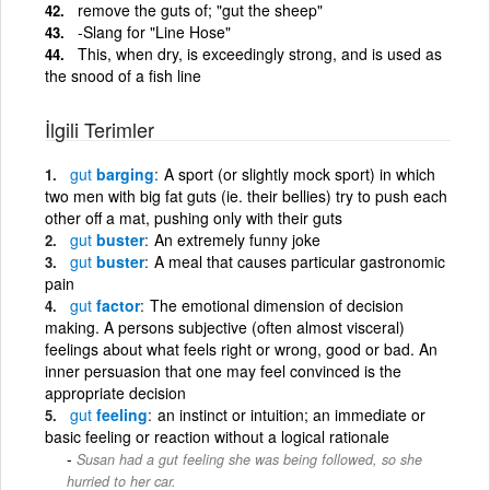
remove the guts of; "gut the sheep"
-Slang for "Line Hose"
This, when dry, is exceedingly strong, and is used as
the snood of a fish line
İlgili Terimler
gut
barging
A sport (or slightly mock sport) in which
two men with big fat guts (ie. their bellies) try to push each
other off a mat, pushing only with their guts
gut
buster
An extremely funny joke
gut
buster
A meal that causes particular gastronomic
pain
gut
factor
The emotional dimension of decision
making. A persons subjective (often almost visceral)
feelings about what feels right or wrong, good or bad. An
inner persuasion that one may feel convinced is the
appropriate decision
gut
feeling
an instinct or intuition; an immediate or
basic feeling or reaction without a logical rationale
Susan had a gut feeling she was being followed, so she
hurried to her car.