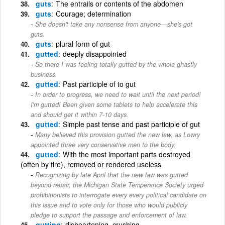
guts
The entrails or contents of the abdomen
guts
Courage; determination
She doesn't take any nonsense from anyone—she's got
guts.
guts
plural form of gut
gutted
deeply disappointed
So there I was feeling totally gutted by the whole ghastly
business.
gutted
Past participle of to gut
In order to progress, we need to wait until the next period!
I'm gutted! Been given some tablets to help accelerate this
and should get it within 7-10 days.
gutted
Simple past tense and past participle of gut
Many believed this provision gutted the new law, as Lowry
appointed three very conservative men to the body.
gutted
With the most important parts destroyed
(often by fire), removed or rendered useless
Recognizing by late April that the new law was gutted
beyond repair, the Michigan State Temperance Society urged
prohibitionists to interrogate every every political candidate on
this issue and to vote only for those who would publicly
pledge to support the passage and enforcement of law.
gutting
disheartening, crushing