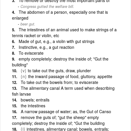
To remove or destroy the most important parts of
Congress gutted the welfare bill.
The abdomen of a person, especially one that is
enlarged
beer gut.
The intestines of an animal used to make strings of a
tennis racket or violin, etc
Made of gut, e.g., a violin with gut strings
Instinctive, e.g., a gut reaction
To eviscerate
empty completely; destroy the inside of; "Gut the
building"
{v}
to take out the guts, draw, plunder
{n}
the inward passage of food, gluttony, appetite
To take out the bowels from; to eviscerate
The alimentary canal A term used when describing
fish larvae
bowels; entrails
the intestines
A narrow passage of water; as, the Gut of Canso
remove the guts of; "gut the sheep" empty
completely; destroy the inside of; "Gut the building
{i}
intestines, alimentary canal; bowels, entrails;