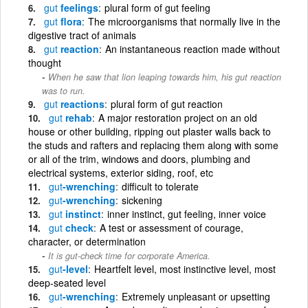
gut
feelings
plural form of gut feeling
gut
flora
The microorganisms that normally live in the
digestive tract of animals
gut
reaction
An instantaneous reaction made without
thought
When he saw that lion leaping towards him, his gut reaction
was to run.
gut
reactions
plural form of gut reaction
gut
rehab
A major restoration project on an old
house or other building, ripping out plaster walls back to
the studs and rafters and replacing them along with some
or all of the trim, windows and doors, plumbing and
electrical systems, exterior siding, roof, etc
gut
-wrenching
difficult to tolerate
gut
-wrenching
sickening
gut
instinct
inner instinct, gut feeling, inner voice
gut
check
A test or assessment of courage,
character, or determination
It is gut-check time for corporate America.
gut
-level
Heartfelt level, most instinctive level, most
deep-seated level
gut
-wrenching
Extremely unpleasant or upsetting