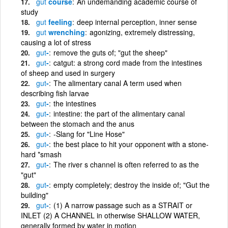
gut
course
An undemanding academic course of
study
gut
feeling
deep internal perception, inner sense
gut
wrenching
agonizing, extremely distressing,
causing a lot of stress
gut
-
remove the guts of; "gut the sheep"
gut
-
catgut: a strong cord made from the intestines
of sheep and used in surgery
gut
-
The alimentary canal A term used when
describing fish larvae
gut
-
the intestines
gut
-
intestine: the part of the alimentary canal
between the stomach and the anus
gut
-
-Slang for "Line Hose"
gut
-
the best place to hit your opponent with a stone-
hard *smash
gut
-
The river s channel is often referred to as the
"gut"
gut
-
empty completely; destroy the inside of; "Gut the
building"
gut
-
(1) A narrow passage such as a STRAIT or
INLET (2) A CHANNEL in otherwise SHALLOW WATER,
generally formed by water in motion