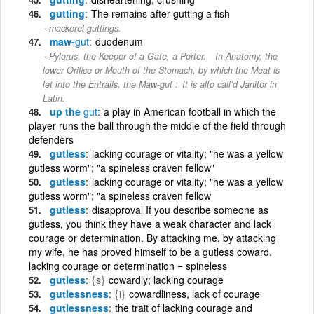
gutting
The remains after gutting a fish
mackerel guttings.
maw-
gut
duodenum
Pylorus, the Keeper of a Gate, a Porter. In Anatomy, the
lower Oriﬁce or Mouth of the Stomach, by which the Meat is
let into the Entrails, the Maw-gut : It is alſo call’d Janitor in
Latin.
up the
gut
a play in American football in which the
player runs the ball through the middle of the field through
defenders
gutless
lacking courage or vitality; "he was a yellow
gutless worm"; "a spineless craven fellow"
gutless
lacking courage or vitality; "he was a yellow
gutless worm"; "a spineless craven fellow
gutless
disapproval If you describe someone as
gutless, you think they have a weak character and lack
courage or determination. By attacking me, by attacking
my wife, he has proved himself to be a gutless coward.
lacking courage or determination = spineless
gutless
{s}
cowardly; lacking courage
gutlessness
{i}
cowardliness, lack of courage
gutlessness
the trait of lacking courage and