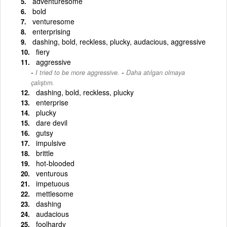
adventuresome
bold
venturesome
enterprising
dashing, bold, reckless, plucky, audacious, aggressive
fiery
aggressive
-
I tried to be more aggressive.
Daha atılgan olmaya
çalıştım.
dashing, bold, reckless, plucky
enterprise
plucky
dare devil
gutsy
impulsive
brittle
hot-blooded
venturous
impetuous
mettlesome
dashing
audacious
foolhardy