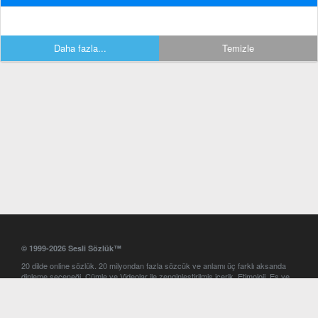
Daha fazla...
Temizle
© 1999-2026 Sesli Sözlük™
20 dilde online sözlük. 20 milyondan fazla sözcük ve anlamı üç farklı aksanda
dinleme seçeneği. Cümle ve Videolar ile zenginleştirilmiş içerik. Etimoloji, Eş ve
Zıt anlamlar, kelime okunuşları ve günün kelimesi. Yazım Türkçeleştirici ile hatalı
Türkçe metinleri düzeltme. iOS, Android ve Windows mobil platformlarda online
ve offline sözlük programları. Sesli Sözlük garantisinde Profesyonel çeviri