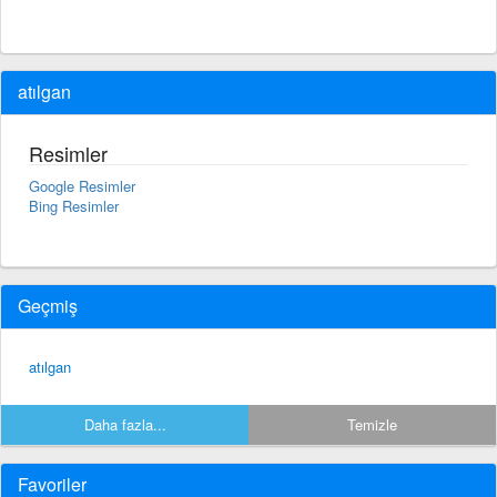
atılgan
Resimler
Google Resimler
Bing Resimler
Geçmiş
atılgan
Daha fazla...
Temizle
Favoriler