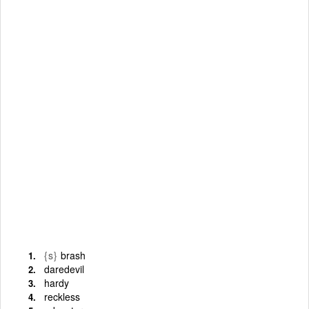
{s}
brash
daredevil
hardy
reckless