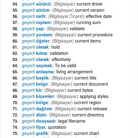
geçerli
sürücü
(Bilgisayar)
current driver
geçerli
sürüm
(Bilgisayar)
current version
geçerli
tarih
(Bilgisayar,Ticaret)
effective date
geçerli
toplam
(Bilgisayar)
running sum
geçerli
yap
(Bilgisayar)
validate
geçerli
yordam
(Bilgisayar)
current procedure
geçerli
öğeler
(Bilgisayar)
current items
geçerli
olmak
hold
geçerli
kılma
validation
geçerli
olarak
effectively
geçerli
saymak
To be valid
geçerli
anlaşma
living arrangement
geçerli
başlık
(Bilgisayar)
current title
geçerli
belge
(Bilgisayar)
current document
geçerli
bit
(Bilgisayar)
current bytes
geçerli
biçemler
(Bilgisayar)
applying styles
geçerli
bölge
(Bilgisayar)
current region
geçerli
dağıtım
(Bilgisayar)
current release
geçerli
dizin
(Bilgisayar)
current directory
geçerli
dosyaadı
legal filename
geçerli
fiyat
quotation
geçerli
grafik
(Bilgisayar)
current chart