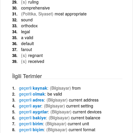
{s}
ruling
comprehensive
(Politika, Siyaset)
most appropriate
sound
orthodox
legal
a valid
default
farout
{s}
regnant
{s}
received
İlgili Terimler
geçerli
kaynak
(Bilgisayar)
from
geçerli
olmak
be valid
geçerli
adres
(Bilgisayar)
current address
geçerli
ayar
(Bilgisayar)
current setting
geçerli
aygıtlar
(Bilgisayar)
current devices
geçerli
bakiye
(Bilgisayar)
current balance
geçerli
birim
(Bilgisayar)
current unit
geçerli
biçim
(Bilgisayar)
current format