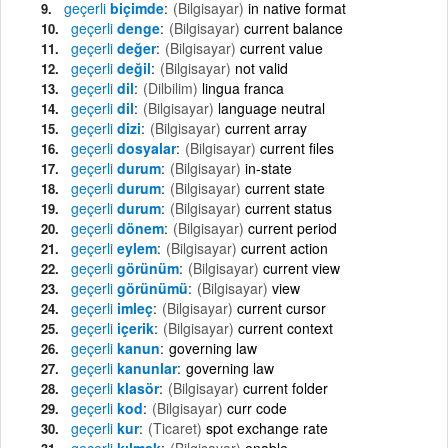
geçerli
biçimde
(Bilgisayar)
in native format
geçerli
denge
(Bilgisayar)
current balance
geçerli
değer
(Bilgisayar)
current value
geçerli
değil
(Bilgisayar)
not valid
geçerli
dil
(Dilbilim)
lingua franca
geçerli
dil
(Bilgisayar)
language neutral
geçerli
dizi
(Bilgisayar)
current array
geçerli
dosyalar
(Bilgisayar)
current files
geçerli
durum
(Bilgisayar)
in-state
geçerli
durum
(Bilgisayar)
current state
geçerli
durum
(Bilgisayar)
current status
geçerli
dönem
(Bilgisayar)
current period
geçerli
eylem
(Bilgisayar)
current action
geçerli
görünüm
(Bilgisayar)
current view
geçerli
görünümü
(Bilgisayar)
view
geçerli
imleç
(Bilgisayar)
current cursor
geçerli
içerik
(Bilgisayar)
current context
geçerli
kanun
governing law
geçerli
kanunlar
governing law
geçerli
klasör
(Bilgisayar)
current folder
geçerli
kod
(Bilgisayar)
curr code
geçerli
kur
(Ticaret)
spot exchange rate
geçerli
kılmak
(Bilgisayar)
enable