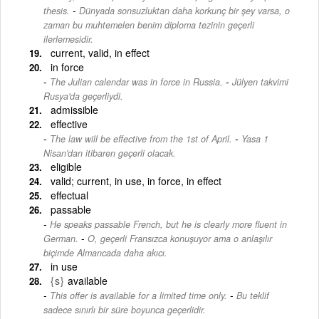
-
thesis.
Dünyada sonsuzluktan daha korkunç bir şey varsa, o
zaman bu muhtemelen benim diploma tezinin geçerli
ilerlemesidir.
current, valid, in effect
in force
-
The Julian calendar was in force in Russia.
Jülyen takvimi
Rusya'da geçerliydi.
admissible
effective
-
The law will be effective from the 1st of April.
Yasa 1
Nisan'dan itibaren geçerli olacak.
eligible
valid; current, in use, in force, in effect
effectual
passable
He speaks passable French, but he is clearly more fluent in
-
German.
O, geçerli Fransızca konuşuyor ama o anlaşılır
biçimde Almancada daha akıcı.
in use
{s}
available
-
This offer is available for a limited time only.
Bu teklif
sadece sınırlı bir süre boyunca geçerlidir.