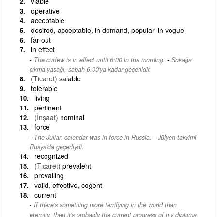
viable
operative
acceptable
desired, acceptable, in demand, popular, in vogue
far-out
in effect
-
The curfew is in effect until 6:00 in the morning.
Sokağa
çıkma yasağı, sabah 6.00'ya kadar geçerlidir.
(Ticaret)
salable
tolerable
living
pertinent
(İnşaat)
nominal
force
-
The Julian calendar was in force in Russia.
Jülyen takvimi
Rusya'da geçerliydi.
recognized
(Ticaret)
prevalent
prevailing
valid, effective, cogent
current
If there's something more terrifying in the world than
eternity, then it's probably the current progress of my diploma