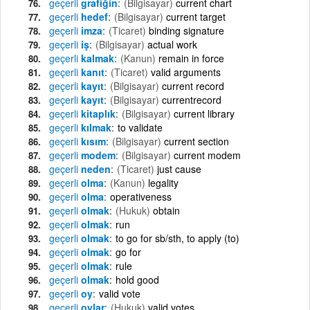
geçerli
grafiğin
(Bilgisayar)
current chart
geçerli
hedef
(Bilgisayar)
current target
geçerli
imza
(Ticaret)
binding signature
geçerli
iş
(Bilgisayar)
actual work
geçerli
kalmak
(Kanun)
remain in force
geçerli
kanıt
(Ticaret)
valid arguments
geçerli
kayıt
(Bilgisayar)
current record
geçerli
kayıt
(Bilgisayar)
currentrecord
geçerli
kitaplık
(Bilgisayar)
current library
geçerli
kılmak
to validate
geçerli
kısım
(Bilgisayar)
current section
geçerli
modem
(Bilgisayar)
current modem
geçerli
neden
(Ticaret)
just cause
geçerli
olma
(Kanun)
legality
geçerli
olma
operativeness
geçerli
olmak
(Hukuk)
obtain
geçerli
olmak
run
geçerli
olmak
to go for sb/sth, to apply (to)
geçerli
olmak
go for
geçerli
olmak
rule
geçerli
olmak
hold good
geçerli
oy
valid vote
geçerli
oylar
(Hukuk)
valid votes