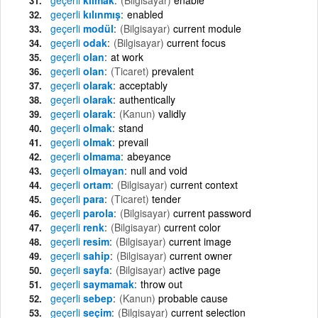
geçerli
kılınmış
enabled
geçerli
modül
(Bilgisayar)
current module
geçerli
odak
(Bilgisayar)
current focus
geçerli
olan
at work
geçerli
olan
(Ticaret)
prevalent
geçerli
olarak
acceptably
geçerli
olarak
authentically
geçerli
olarak
(Kanun)
validly
geçerli
olmak
stand
geçerli
olmak
prevail
geçerli
olmama
abeyance
geçerli
olmayan
null and void
geçerli
ortam
(Bilgisayar)
current context
geçerli
para
(Ticaret)
tender
geçerli
parola
(Bilgisayar)
current password
geçerli
renk
(Bilgisayar)
current color
geçerli
resim
(Bilgisayar)
current image
geçerli
sahip
(Bilgisayar)
current owner
geçerli
sayfa
(Bilgisayar)
active page
geçerli
saymamak
throw out
geçerli
sebep
(Kanun)
probable cause
geçerli
seçim
(Bilgisayar)
current selection