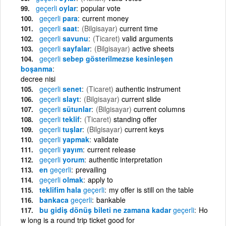
geçerli
oylar
popular vote
geçerli
para
current money
geçerli
saat
(Bilgisayar)
current time
geçerli
savunu
(Ticaret)
valid arguments
geçerli
sayfalar
(Bilgisayar)
active sheets
geçerli
sebep gösterilmezse kesinleşen
boşanma
decree nisi
geçerli
senet
(Ticaret)
authentic instrument
geçerli
slayt
(Bilgisayar)
current slide
geçerli
sütunlar
(Bilgisayar)
current columns
geçerli
teklif
(Ticaret)
standing offer
geçerli
tuşlar
(Bilgisayar)
current keys
geçerli
yapmak
validate
geçerli
yayım
current release
geçerli
yorum
authentic interpretation
en
geçerli
prevailing
geçerli
olmak
apply to
teklifim hala
geçerli
my offer is still on the table
bankaca
geçerli
bankable
bu gidiş dönüş bileti ne zamana kadar
geçerli
Ho
w long is a round trip ticket good for