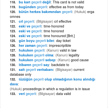
bu kart
geçerli
değil
This card is not valid
bugünden
geçerli
effective as from today
bütün herkes bakımından
geçerli
(Hukuk)
erga
omnes
crl
geçerli
(Bilgisayar)
crl effective
eski ve
geçerli
time-honored
eski ve
geçerli
time honored
eski ve
geçerli
time honoured [Brit.]
gün boyu
geçerli
bilet
day ticket
her zaman
geçerli
imprescriptible
hukuken
geçerli
(Kanun)
valid in law
hukuken
geçerli
olma
(Kanun)
legality
hukuken
geçerli
sebep
(Kanun)
good cause
itibaren
geçerli
say
backdate to
salt
geçerli
veritabanı
(Bilgisayar)
current
database only
tüzüğün
geçerli
olup olmadığının konu alındığı
dava
(Hukuk)
proceedings in which a regulation is in issue
veri
geçerli
(Bilgisayar)
data valid