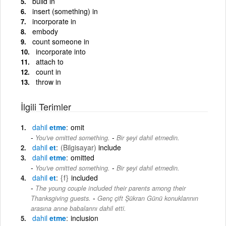
build in
insert (something) in
incorporate in
embody
count someone in
incorporate into
attach to
count in
throw in
İlgili Terimler
dahil
etme
omit
-
You've omitted something.
Bir şeyi dahil etmedin.
dahil
et
(Bilgisayar)
include
dahil
etme
omitted
-
You've omitted something.
Bir şeyi dahil etmedin.
dahil
et
{f}
included
The young couple included their parents among their
-
Thanksgiving guests.
Genç çift Şükran Günü konuklarının
arasına anne babalarını dahil etti.
dahil
etme
inclusion